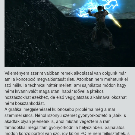
Véleményem szerint valóban remek alkotással van dolgunk már
ami a koncepció megvalósítását illeti. Azonban nem mehetünk el
szó nélkül a technikai háttér mellett, ami sajnálatos módon hagy
némi kívánnivalót maga után, habár idővel a játékos
hozzászokhat ezekhez, de első végigjátszás alkalmával okozhat
némi bosszankodást.
A grafikai megjelenéssel különösebb probléma még a mai
szemmel sincs. Néhol iszonyú szemet gyönyörködtető a játék, s
akadtak olyan jelenetek is, ahol miután végeztem a rám
támadókkal megálltam gyönyörködni a helyszínben. Sajnálatos
módon konzolportról van szó, így külön PC-re nem fejlesztették, s