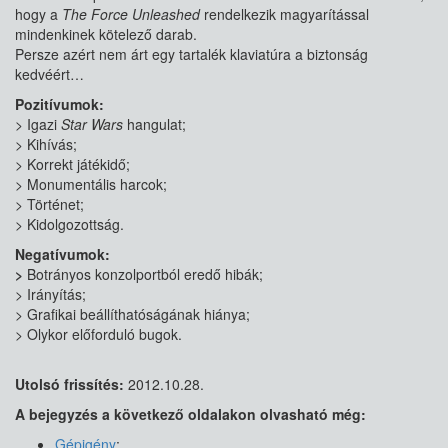
hogy a
The Force Unleashed
rendelkezik magyarítással
mindenkinek kötelező darab.
Persze azért nem árt egy tartalék klaviatúra a biztonság
kedvéért…
Pozitívumok:
> Igazi
Star Wars
hangulat;
> Kihívás;
> Korrekt játékidő;
> Monumentális harcok;
> Történet;
> Kidolgozottság.
Negatívumok:
>
Botrányos konzolportból eredő hibák;
> Irányítás;
> Grafikai beállíthatóságának hiánya;
> Olykor előforduló bugok.
Utolsó frissítés:
2012.10.28.
A bejegyzés a következő oldalakon olvasható még:
Gépigény
;