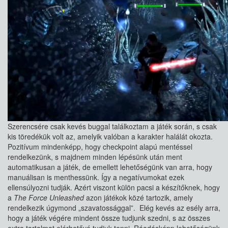
Szerencsére csak kevés buggal találkoztam a játék során, s csak
kis töredékük volt az, amelyik valóban a karakter halálát okozta.
Pozitívum mindenképp, hogy checkpoint alapú mentéssel
rendelkezünk, s majdnem minden lépésünk után ment
automatikusan a játék, de emellett lehetőségünk van arra, hogy
manuálisan is menthessünk. Így a negatívumokat ezek
ellensúlyozni tudják. Azért viszont külön pacsi a készítőknek, hogy
a
The Force Unleashed
azon játékok közé tartozik, amely
rendelkezik úgymond „szavatossággal”. Elég kevés az esély arra,
hogy a játék végére mindent össze tudjunk szedni, s az összes