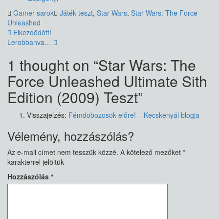
Gamer sarok
Játék teszt
,
Star Wars
,
Star Wars: The Force
Unleashed
Bejegyzés
Elkezdődött!
Lerobbanva…
navigáció
1 thought on “
Star Wars: The
Force Unleashed Ultimate Sith
Edition (2009) Teszt
”
Visszajelzés:
Fémdobozosok előre! – Kecskenyál blogja
Vélemény, hozzászólás?
Az e-mail címet nem tesszük közzé.
A kötelező mezőket
*
karakterrel jelöltük
Hozzászólás
*