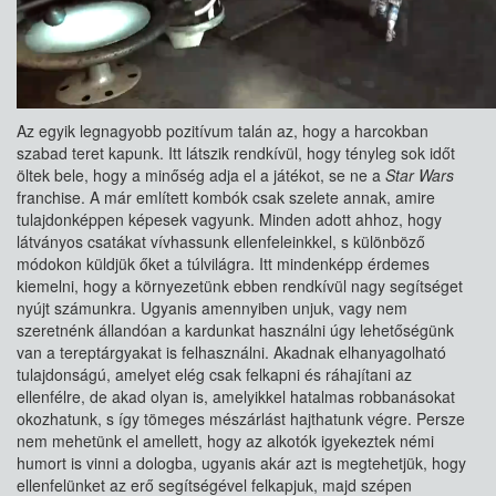
Az egyik legnagyobb pozitívum talán az, hogy a harcokban
szabad teret kapunk. Itt látszik rendkívül, hogy tényleg sok időt
öltek bele, hogy a minőség adja el a játékot, se ne a
Star Wars
franchise. A már említett kombók csak szelete annak, amire
tulajdonképpen képesek vagyunk. Minden adott ahhoz, hogy
látványos csatákat vívhassunk ellenfeleinkkel, s különböző
módokon küldjük őket a túlvilágra. Itt mindenképp érdemes
kiemelni, hogy a környezetünk ebben rendkívül nagy segítséget
nyújt számunkra. Ugyanis amennyiben unjuk, vagy nem
szeretnénk állandóan a kardunkat használni úgy lehetőségünk
van a tereptárgyakat is felhasználni. Akadnak elhanyagolható
tulajdonságú, amelyet elég csak felkapni és ráhajítani az
ellenfélre, de akad olyan is, amelyikkel hatalmas robbanásokat
okozhatunk, s így tömeges mészárlást hajthatunk végre. Persze
nem mehetünk el amellett, hogy az alkotók igyekeztek némi
humort is vinni a dologba, ugyanis akár azt is megtehetjük, hogy
ellenfelünket az erő segítségével felkapjuk, majd szépen