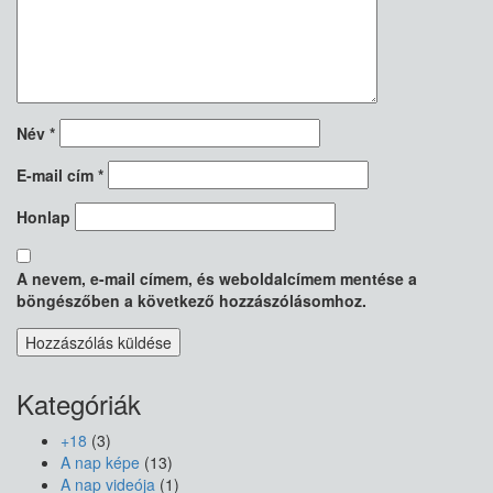
Név
*
E-mail cím
*
Honlap
A nevem, e-mail címem, és weboldalcímem mentése a
böngészőben a következő hozzászólásomhoz.
Kategóriák
+18
(3)
A nap képe
(13)
A nap videója
(1)