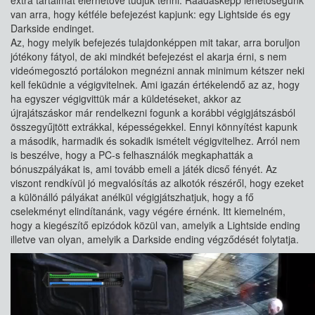
extra tartalmat elérhetővé tudjuk tenni. Ráadásképp lehetőségünk
van arra, hogy kétféle befejezést kapjunk: egy Lightside és egy
Darkside endinget.
Az, hogy melyik befejezés tulajdonképpen mit takar, arra boruljon
jótékony fátyol, de aki mindkét befejezést el akarja érni, s nem
videómegosztó portálokon megnézni annak minimum kétszer neki
kell feküdnie a végigvitelnek. Ami igazán értékelendő az az, hogy
ha egyszer végigvittük már a küldetéseket, akkor az
újrajátszáskor már rendelkezni fogunk a korábbi végigjátszásból
összegyűjtött extrákkal, képességekkel. Ennyi könnyítést kapunk
a második, harmadik és sokadik ismételt végigvitelhez. Arról nem
is beszélve, hogy a PC-s felhasználók megkaphatták a
bónuszpályákat is, ami tovább emeli a játék dicső fényét. Az
viszont rendkívül jó megvalósítás az alkotók részéről, hogy ezeket
a különálló pályákat anélkül végigjátszhatjuk, hogy a fő
cselekményt elindítanánk, vagy végére érnénk. Itt kiemelném,
hogy a kiegészítő epizódok közül van, amelyik a Lightside ending
illetve van olyan, amelyik a Darkside ending végződését folytatja.