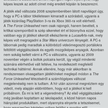
képes leszek az adott címet még eredeti kópián is beszerezni.
A játék első változata 2008 szeptemberében látott napvilágot úgy,
hogy a PC-s tábor tökéletesen kimaradt a szórásból, ugyanis a
játék kizárólag PlayStation 3-ra és Xbox 360-ra volt elérhető.
A
The Force Unleashed
nem csak rajongói, hanem bevételi, s
kritikai szempontból is szép sikereket ért el bizonyítva ezzel, hogy
valóban egy jó játékot sikerült elkészítenie a
LucasArts
-nak, mely
képes volt megragadni a
Star Wars
univerzum lényegét. A PC-s
tábornak pedig maradtak a különböző videómegosztó portálokra
feltöltött végigjátszások és egyéb mozgóképes anyagok. Azonban
nem sokáig kellett várni a PC-s változatra, ugyanis az 2009
november végén a boltok polcaira került, így végül mindenki
számára elérhetővé vált feltéve, ha rendelkezett megfelelő
technikai háttérrel. Annak ellenére, hogy már akkoriban is
rendszeresen olvasgattam játékhíreket meglepő módon a
The
Force Unleashed
létezéséről a számítógépes változat
megjelenéséig nem is tudtam. A hír után azonnal megnéztem egy
videót, mely alapján eldöntöttem, hogy ezt a játékot ki kell
próbálnom. És mi is lett a végeredmény? Az első végigjátszáskor
még javában koptattam az iskolapadot, s közel három napos
hiányzást produkáltam, mert olyannyira elnyerte a tetszésemet,
hogy egyszerűen képtelen voltam felállni a monitor elől.