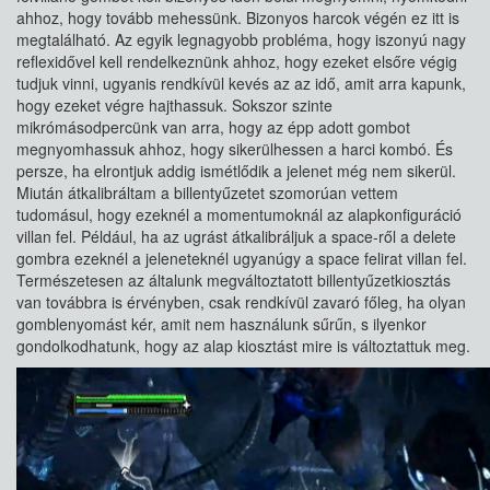
ahhoz, hogy tovább mehessünk. Bizonyos harcok végén ez itt is
megtalálható. Az egyik legnagyobb probléma, hogy iszonyú nagy
reflexidővel kell rendelkeznünk ahhoz, hogy ezeket elsőre végig
tudjuk vinni, ugyanis rendkívül kevés az az idő, amit arra kapunk,
hogy ezeket végre hajthassuk. Sokszor szinte
mikrómásodpercünk van arra, hogy az épp adott gombot
megnyomhassuk ahhoz, hogy sikerülhessen a harci kombó. És
persze, ha elrontjuk addig ismétlődik a jelenet még nem sikerül.
Miután átkalibráltam a billentyűzetet szomorúan vettem
tudomásul, hogy ezeknél a momentumoknál az alapkonfiguráció
villan fel. Például, ha az ugrást átkalibráljuk a space-ről a delete
gombra ezeknél a jeleneteknél ugyanúgy a space felirat villan fel.
Természetesen az általunk megváltoztatott billentyűzetkiosztás
van továbbra is érvényben, csak rendkívül zavaró főleg, ha olyan
gomblenyomást kér, amit nem használunk sűrűn, s ilyenkor
gondolkodhatunk, hogy az alap kiosztást mire is változtattuk meg.