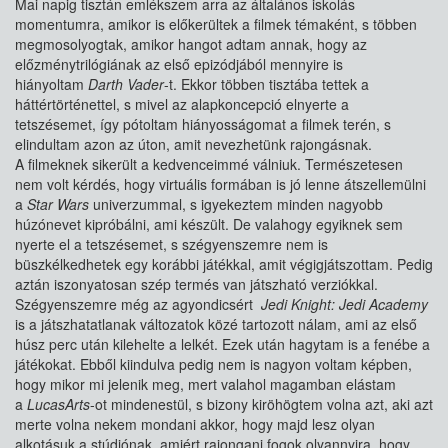
Mai napig tisztán emlékszem arra az általános iskolás
momentumra, amikor is előkerültek a filmek témaként, s többen
megmosolyogtak, amikor hangot adtam annak, hogy az
előzménytrilógiának az első epizódjából mennyire is
hiányoltam
Darth Vader
-t. Ekkor többen tisztába tettek a
háttértörténettel, s mivel az alapkoncepció elnyerte a
tetszésemet, így pótoltam hiányosságomat a filmek terén, s
elindultam azon az úton, amit nevezhetünk rajongásnak.
A filmeknek sikerült a kedvenceimmé válniuk. Természetesen
nem volt kérdés, hogy virtuális formában is jó lenne átszellemülni
a
Star Wars
univerzummal, s igyekeztem minden nagyobb
húzónevet kipróbálni, ami készült. De valahogy egyiknek sem
nyerte el a tetszésemet, s szégyenszemre nem is
büszkélkedhetek egy korábbi játékkal, amit végigjátszottam. Pedig
aztán iszonyatosan szép termés van játszható verziókkal.
Szégyenszemre még az agyondicsért
Jedi Knight: Jedi Academy
is a játszhatatlanak változatok közé tartozott nálam, ami az első
húsz perc után kilehelte a lelkét. Ezek után hagytam is a fenébe a
játékokat. Ebből kiindulva pedig nem is nagyon voltam képben,
hogy mikor mi jelenik meg, mert valahol magamban elástam
a
LucasArts
-ot mindenestül, s bizony kiröhögtem volna azt, aki azt
merte volna nekem mondani akkor, hogy majd lesz olyan
alkotásuk a stúdiónak, amiért rajongani fogok olyannyira, hogy