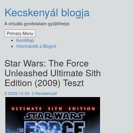
Skip
Kecskenyál blogja
to
content
A virtuális gondolataim gyűjtőhelye
Primary Menu
Kezdőlap
Információk a Blogról
Star Wars: The Force
Unleashed Ultimate Sith
Edition (2009) Teszt
2009.12.02.
Kecskenyál