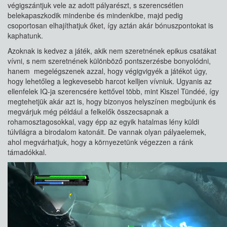
végigszántjuk vele az adott pályarészt, s szerencsétlen
belekapaszkodik mindenbe és mindenkibe, majd pedig
csoportosan elhajíthatjuk őket, így aztán akár bónuszpontokat is
kaphatunk.
Azoknak is kedvez a játék, akik nem szeretnének epikus csatákat
vívni, s nem szeretnének különböző pontszerzésbe bonyolódni,
hanem megelégszenek azzal, hogy végigvigyék a játékot úgy,
hogy lehetőleg a legkevesebb harcot kelljen vívniuk. Ugyanis az
ellenfelek IQ-ja szerencsére kettővel több, mint Kiszel Tündéé, így
megtehetjük akár azt is, hogy bizonyos helyszínen megbújunk és
megvárjuk még például a felkelők összecsapnak a
rohamosztagosokkal, vagy épp az egyik hatalmas lény küldi
túlvilágra a birodalom katonáit. De vannak olyan pályaelemek,
ahol megvárhatjuk, hogy a környezetünk végezzen a ránk
támadókkal.