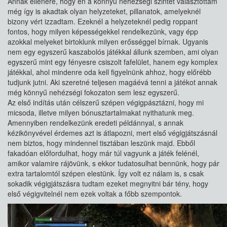
Annak ellenére, hogy én a könnyű nehézségi szintet választottam
még így is akadtak olyan helyzeteket, pillanatok, amelyeknél
bizony vért izzadtam. Ezeknél a helyzeteknél pedig roppant
fontos, hogy milyen képességekkel rendelkezünk, vagy épp
azokkal melyeket birtoklunk milyen erősséggel bírnak. Ugyanis
nem egy egyszerű kaszabolós játékkal állunk szemben, ami olyan
egyszerű mint egy fényesre csiszolt fafelület, hanem egy komplex
játékkal, ahol mindenre oda kell figyelnünk ahhoz, hogy előrébb
tudjunk jutni. Aki szeretné teljesen magáévá tenni a játékot annak
még könnyű nehézségi fokozaton sem lesz egyszerű.
Az első indítás után célszerű szépen végigpásztázni, hogy mi
micsoda, illetve milyen bónusztartalmakat nyithatunk meg.
Amennyiben rendelkezünk eredeti példánnyal, s annak
kézikönyvével érdemes azt is átlapozni, mert első végigjátszásnál
nem biztos, hogy mindennel tisztában leszünk majd. Ebből
fakadóan előfordulhat, hogy már túl vagyunk a játék felénél,
amikor valamire rájövünk, s ekkor tudatosulhat bennünk, hogy pár
extra tartalomtól szépen elestünk. Így volt ez nálam is, s csak
sokadik végigjátszásra tudtam ezeket megnyitni bár tény, hogy
első végigvitelnél nem ezek voltak a főbb szempontok.