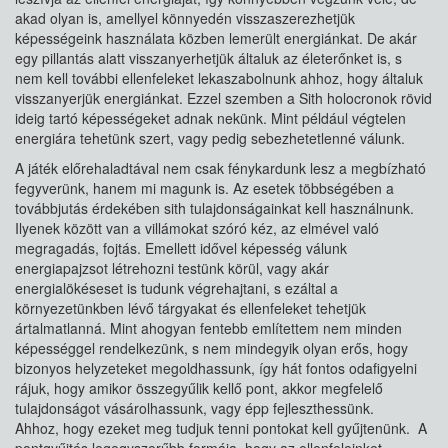
akad olyan is, amellyel könnyedén visszaszerezhetjük
képességeink használata közben lemerült energiánkat. De akár
egy pillantás alatt visszanyerhetjük általuk az életerőnket is, s
nem kell további ellenfeleket lekaszabolnunk ahhoz, hogy általuk
visszanyerjük energiánkat. Ezzel szemben a Sith holocronok rövid
ideig tartó képességeket adnak nekünk. Mint például végtelen
energiára tehetünk szert, vagy pedig sebezhetetlenné válunk.
A játék előrehaladtával nem csak fénykardunk lesz a megbízható
fegyverünk, hanem mi magunk is. Az esetek többségében a
továbbjutás érdekében sith tulajdonságainkat kell használnunk.
Ilyenek között van a villámokat szóró kéz, az elmével való
megragadás, fojtás. Emellett idővel képesség válunk
energiapajzsot létrehozni testünk körül, vagy akár
energialökéseset is tudunk végrehajtani, s ezáltal a
környezetünkben lévő tárgyakat és ellenfeleket tehetjük
ártalmatlanná. Mint ahogyan fentebb említettem nem minden
képességgel rendelkezünk, s nem mindegyik olyan erős, hogy
bizonyos helyzeteket megoldhassunk, így hát fontos odafigyelni
rájuk, hogy amikor összegyűlik kellő pont, akkor megfelelő
tulajdonságot vásárolhassunk, vagy épp fejleszthessünk.
Ahhoz, hogy ezeket meg tudjuk tenni pontokat kell gyűjtenünk. A