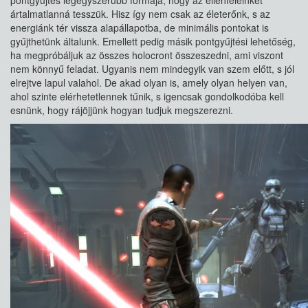
pontgyűjtés legegyszerűbb formája, hogy az ellenfeleinket
ártalmatlanná tesszük. Hisz így nem csak az életerőnk, s az
energiánk tér vissza alapállapotba, de minimális pontokat is
gyűjthetünk általunk. Emellett pedig másik pontgyűjtési lehetőség,
ha megpróbáljuk az összes holocront összeszedni, ami viszont
nem könnyű feladat. Ugyanis nem mindegyik van szem előtt, s jól
elrejtve lapul valahol. De akad olyan is, amely olyan helyen van,
ahol szinte elérhetetlennek tűnik, s igencsak gondolkodóba kell
esnünk, hogy rájöjjünk hogyan tudjuk megszerezni.