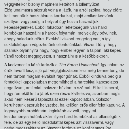
végigvitelkor bizony majdnem kettétört a billentyűzet.
Elég unalmasra sikerült volna a játék, ha arról szólna, hogy előre
kell mennünk használnunk kardunkat, majd amikor kedvünk
szottyan vagy pedig a helyzet úgy hozza használjuk
képességeinket. Ebből fakadóan lehetőségünk van harci
kombókat használni a harcok folyamán, melyek úgy bővülnek,
ahogy haladunk előre. Ezekből viszont rengeteg van, s így
sokféleképpen végezhetünk ellenfelünkkel. Viszont tény, hogy
számuk olyannyira nagy, hogy ember legyen a talpán, aki képes
tíznél többet megjegyezni, s használni is a későbbiekben.
A kedvenceim közé tartozik a
The Force Unleashed
, így nálam az
örök favorit lesz, s jó pár végigjátszásom lesz még benne tény, de
nem tartom magam elvakult rajongónak. Ebből kiindulva pedig a
fentiekkel kapcsolatban megemlíthető a harcokkal kapcsolatos
negatívum, ami miatt sokszor húztam a számat. El kell ismerni,
hogy remekül lett a játék ezen része kivitelezve, azonban mégis
akad némi keserű tapasztalat ezzel kapcsolatban. Sokszor
kerülhetünk szorult helyzetbe, ha kellően erős ellenfelet kapunk. A
legnagyobb problémám leginkább az volt, hogy mi
kezdeményezhetünk akármilyen harci kombókat az ellenségünk
felé, de az egy kellő mozdulattal képes azt visszaverni, vagy
pedig megszakítani az. Viszont fordítva ez koránt sincs így.