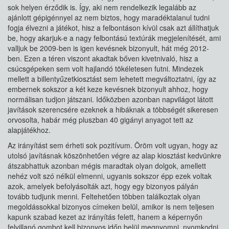
sok helyen érződik is. Így, aki nem rendelkezik legalább az
ajánlott gépigénnyel az nem biztos, hogy maradéktalanul tudni
fogja élvezni a játékot, hisz a felbontáson kívül csak azt állíthatjuk
be, hogy akarjuk-e a nagy felbontású textúrák megjelenítését, ami
valljuk be 2009-ben is igen kevésnek bizonyult, hát még 2012-
ben. Ezen a téren viszont akadtak bőven kivetnivaló, hisz a
csúcsgépeken sem volt hajlandó tökéletesen futni. Mindezek
mellett a billentyűzetkiosztást sem lehetett megváltoztatni, így az
embernek sokszor a két keze kevésnek bizonyult ahhoz, hogy
normálisan tudjon játszani. Időközben azonban napvilágot látott
javítások szerencsére ezeknek a hibáknak a többségét sikeresen
orvosolta, habár még pluszban 40 gigányi anyagot tett az
alapjátékhoz.
Az irányítást sem érheti sok pozitívum. Öröm volt ugyan, hogy az
utolsó javításnak köszönhetően végre az alap kiosztást kedvünkre
átszabhattuk azonban mégis maradtak olyan dolgok, amellett
nehéz volt szó nélkül elmenni, ugyanis sokszor épp ezek voltak
azok, amelyek befolyásolták azt, hogy egy bizonyos pályán
tovább tudjunk menni. Feltehetően többen találkoztak olyan
megoldássokkal bizonyos címeken belül, amikor is nem teljesen
kapunk szabad kezet az irányítás felett, hanem a képernyőn
felvillanó gombot kell bizonyos időn belül megnyomni, nyomkodni