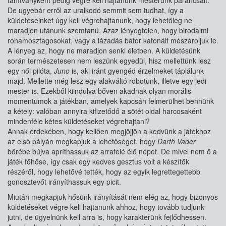
tanítványként pedig végre kell hajtanunk mesterünk parancsait.
De ugyebár erről az uralkodó semmit sem tudhat, így a
küldetéseinket úgy kell végrehajtanunk, hogy lehetőleg ne
maradjon utánunk szemtanú. Azaz lényegtelen, hogy birodalmi
rohamosztagosokat, vagy a lázadás bátor katonáit mészároljuk le.
A lényeg az, hogy ne maradjon senki életben. A küldetésünk
során természetesen nem leszünk egyedül, hisz mellettünk lesz
egy női pilóta,
Juno
is, aki iránt gyengéd érzelmeket táplálunk
majd. Mellette még lesz egy alakváltó robotunk, illetve egy jedi
mester is. Ezekből kiindulva bőven akadnak olyan morális
momentumok a játékban, amelyek kapcsán felmerülhet bennünk
a kétely: valóban annyira kifizetődő a sötét oldal harcosaként
mindenféle kétes küldetéseket végrehajtani?
Annak érdekében, hogy kellően megjöjjön a kedvünk a játékhoz
az első pályán megkapjuk a lehetőséget, hogy
Darth Vader
bőrébe bújva apríthassuk az arrafelé élő népet. De mivel nem ő a
játék főhőse, így csak egy kedves gesztus volt a készítők
részéről, hogy lehetővé tették, hogy az egyik legrettegettebb
gonosztevőt irányíthassuk egy picit.
Miután megkapjuk hősünk irányítását nem elég az, hogy bizonyos
küldetéseket végre kell hajtanunk ahhoz, hogy tovább tudjunk
jutni, de ügyelnünk kell arra is, hogy karakterünk fejlődhessen.