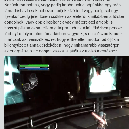
Nekünk ronthatnak, vagy pedig kaphatunk a képünkbe egy erős
támadást azt csak nehezen tudjuk kivédeni vagy pedig sehogy.
Ilyenkor pedig jelentősen csökken az életerőnk miközben a földbe
döngölnek, vagy épp elrepítenek vagy méterekkel arrébb, s
hosszú pillanatokba telik míg talpra tudunk állni. Eközben persze
többnyire folyamatos támadásban vagyunk, s mire észbe kapunk
már csak azt vesszük észre, hogy érthetetlen módon püföljük a
billentyűzetet annak érdekében, hogy mihamarabb visszatérjen
az energiánk, s ne dobjon vissza a játék az utolsó mentéshez.