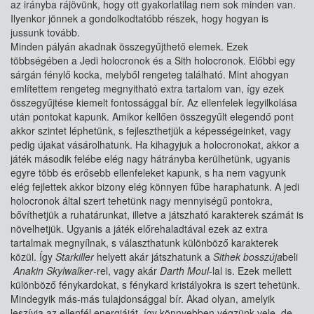
az irányba rájövünk, hogy ott gyakorlatilag nem sok minden van.
Ilyenkor jönnek a gondolkodtatóbb részek, hogy hogyan is
jussunk tovább.
Minden pályán akadnak összegyűjthető elemek. Ezek
többségében a Jedi holocronok és a Sith holocronok. Előbbi egy
sárgán fénylő kocka, melyből rengeteg található. Mint ahogyan
említettem rengeteg megnyitható extra tartalom van, így ezek
összegyűjtése kiemelt fontossággal bír. Az ellenfelek legyilkolása
után pontokat kapunk. Amikor kellően összegyűlt elegendő pont
akkor szintet léphetünk, s fejleszthetjük a képességeinket, vagy
pedig újakat vásárolhatunk. Ha kihagyjuk a holocronokat, akkor a
játék második felébe elég nagy hátrányba kerülhetünk, ugyanis
egyre több és erősebb ellenfeleket kapunk, s ha nem vagyunk
elég fejlettek akkor bizony elég könnyen fűbe haraphatunk. A jedi
holocronok által szert tehetünk nagy mennyiségű pontokra,
bővíthetjük a ruhatárunkat, illetve a játszható karakterek számát is
növelhetjük. Ugyanis a játék előrehaladtával ezek az extra
tartalmak megnyílnak, s választhatunk különböző karakterek
közül. Így
Starkiller
helyett akár játszhatunk a
Sithek
bosszúja
beli
Anakin Skylwalker
-rel, vagy akár
Darth Moul
-lal is. Ezek mellett
különböző fénykardokat, s fénykard kristályokra is szert tehetünk.
Mindegyik más-más tulajdonsággal bír. Akad olyan, amelyik
leszívja az ellenfél energiáját, így könnyebben végzünk vele, de