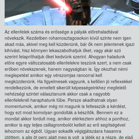
Az ellenfelek száma és erőssége a pályák előrehaladtával
növekszik. Kezdetben rohamosztagosokon kívül szinte nem igen
akad más, akivel meg kell küzdenünk, bár ők nem jelentenek igazi
kihívást, hisz könnyen lekaszabolhatjuk őket, vagy akár szó
szerint felapríthatjuk őket kedvünk szerint. Ahogyan haladunk
előre egyre változatosabb ellenfelekre teszünk szert, s nem csak
erőben növekszenek, hanem nagyságban is. Így okozhat némi
meglepetést amikor egy vérszomjas rancorral kell
megküzdenünk. Ha figyelmesek vagyunk, s kellően jó reflexekkel
rendelkezünk, de emellett sikerült képességeinkhez megfelelő
nehézségi szintet választanunk akkor csak a nagyobb
ellenfeleknél haraphatunk fűbe. Persze akadhatnak olyan
momentumok, amikor még mi magunk is feltesszük a kérdést,
hogy ezt most komolyan gondolták a készítők. Bennem ez a
mondat akkor fordult meg, amikor elérkeztem ahhoz a ponthoz,
amikor is egy teljes csillagrombolót kellett az erő segítségével
lehoznom az égből. Ugyan sokadik végigjátszásra hasamra
ütöttem, s alig öt perc alatt meg is volt a játék ez a része, de első