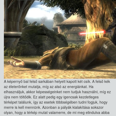
A képernyő bal felső sarkában helyett kapott két csík. A felső kék
az életerőnket mutatja, míg az alsó az energiánkat. Ha
elhasználjuk, akkor képességeinket nem tudjuk használni, míg ez
újra nem töltődik. Ez alatt pedig egy igencsak kezdetleges
térképet találunk, így az esetek többségében tudni fogjuk, hogy
merre is kell mennünk. Azonban a pályák kialakítása sokszor
olyan, hogy a térkép mutat valamerre, de mi meg elindulva abba