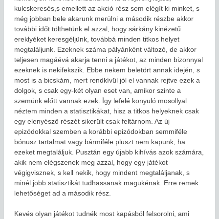
kulcskeresés,s emellett az akció rész sem elégít ki minket, s
még jobban bele akarunk merülni a második részbe akkor
további időt tölthetünk el azzal, hogy sárkány kinézetű
ereklyéket keresgéljünk, továbbá minden titkos helyet
megtaláljunk. Ezeknek száma pályánként változó, de akkor
teljesen magáévá akarja tenni a játékot, az minden bizonnyal
ezeknek is nekifekszik. Ebbe nekem beletört annak idején, s
most is a bicskám, mert rendkívül jól el vannak rejtve ezek a
dolgok, s csak egy-két olyan eset van, amikor szinte a
szemünk előtt vannak ezek. Így lefelé konyuló mosollyal
néztem minden a statisztikákat, hisz a titkos helyeknek csak
egy elenyésző részét sikerült csak feltárnom. Az új
epizódokkal szemben a korábbi epizódokban semmiféle
bónusz tartalmat vagy bármiféle pluszt nem kapunk, ha
ezeket megtaláljuk. Pusztán egy újabb kihívás azok számára,
akik nem elégszenek meg azzal, hogy egy játékot
végigvisznek, s kell nekik, hogy mindent megtaláljanak, s
minél jobb statisztikát tudhassanak magukénak. Erre remek
lehetőséget ad a második rész.
Kevés olyan játékot tudnék most kapásból felsorolni, ami