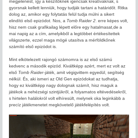
megjelenést, így a készítőknek igencsak kreatívaknak, s
gyorsnak kellett lenniük, hogy tudják tartani a határidőt. Ritka
dolog az, amikor egy folytatás felül tudja múlni a sikert
elindító első epizódot. Nos, a
Tomb Raider 2
. erre képes volt,
hisz nem csak grafikailag lépett előre egy hatalmasat,de a
mai napig az a cím, amelyikből a legtöbbet értékesítettek
világszerte, ezzel maga mögé utasítva a mérföldkőnek
számító első epizódot is.
Mint elkötelezett rajongó számomra is az első számú
kedvenc a második epizód. Kiváltképp azért, mert ez volt az
első
Tomb Raider
-játék, amit végigvittem egyedül, segítség
nélkül. És, aki ismeri az Old Gen epizódokat az tudhatja,
hogy ez kiváltképp nagy dolognak számít, hisz maguk a
játékok a nehézségi szintjükről, a folyamatos eltévedésekről,
s hirtelen halálokról volt elhíresült, melynek oka leginkább a
precíz játékmenetet megkövetelő játékfelépítés volt.