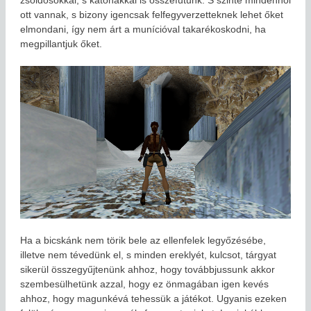
zsoldosokkal, s katonákkal is összefutunk. S szinte mindenhol
ott vannak, s bizony igencsak felfegyverzetteknek lehet őket
elmondani, így nem árt a munícióval takarékoskodni, ha
megpillantjuk őket.
Ha a bicskánk nem törik bele az ellenfelek legyőzésébe,
illetve nem tévedünk el, s minden ereklyét, kulcsot, tárgyat
sikerül összegyűjtenünk ahhoz, hogy továbbjussunk akkor
szembesülhetünk azzal, hogy ez önmagában igen kevés
ahhoz, hogy magunkévá tehessük a játékot. Ugyanis ezeken