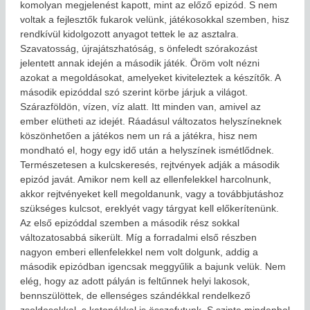
komolyan megjelenést kapott, mint az előző epizód. S nem
voltak a fejlesztők fukarok velünk, játékosokkal szemben, hisz
rendkívül kidolgozott anyagot tettek le az asztalra.
Szavatosság, újrajátszhatóság, s önfeledt szórakozást
jelentett annak idején a második játék. Öröm volt nézni
azokat a megoldásokat, amelyeket kiviteleztek a készítők. A
második epizóddal szó szerint körbe járjuk a világot.
Szárazföldön, vízen, víz alatt. Itt minden van, amivel az
ember elütheti az idejét. Ráadásul változatos helyszíneknek
köszönhetően a játékos nem un rá a játékra, hisz nem
mondható el, hogy egy idő után a helyszínek ismétlődnek.
Természetesen a kulcskeresés, rejtvények adják a második
epizód javát. Amikor nem kell az ellenfelekkel harcolnunk,
akkor rejtvényeket kell megoldanunk, vagy a továbbjutáshoz
szükséges kulcsot, ereklyét vagy tárgyat kell előkerítenünk.
Az első epizóddal szemben a második rész sokkal
változatosabbá sikerült. Míg a forradalmi első részben
nagyon emberi ellenfelekkel nem volt dolgunk, addig a
második epizódban igencsak meggyűlik a bajunk velük. Nem
elég, hogy az adott pályán is feltűnnek helyi lakosok,
bennszülöttek, de ellenséges szándékkal rendelkező