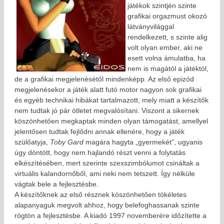
játékok szintjén szinte
grafikai orgazmust okozó
látványvilággal
rendelkezett, s szinte alig
volt olyan ember, aki ne
esett volna ámulatba, ha
nem is magától a játéktól,
de a grafikai megjelenésétől mindenképp. Az első epizód
megjelenésekor a játék alatt futó motor nagyon sok grafikai
és egyéb technikai hibákat tartalmazott, mely miatt a készítők
nem tudtak jó pár ötletet megvalósítani. Viszont a sikernek
köszönhetően megkaptak minden olyan támogatást, amellyel
jelentősen tudtak fejlődni annak ellenére, hogy a játék
szülőatyja,
Toby Gard
magára hagyta „gyermekét”, ugyanis
úgy döntött, hogy nem hajlandó részt venni a folytatás
elkészítésében, mert szerinte szexszimbólumot csináltak a
virtuális kalandornőből, ami neki nem tetszett. Így nélküle
vágtak bele a fejlesztésbe.
A készítőknek az első résznek köszönhetően tökéletes
alapanyaguk megvolt ahhoz, hogy belefoghassanak szinte
rögtön a fejlesztésbe. A kiadó 1997 novemberére időzítette a