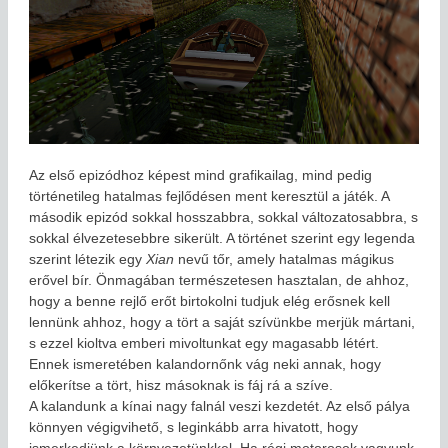
Az első epizódhoz képest mind grafikailag, mind pedig
történetileg hatalmas fejlődésen ment keresztül a játék. A
második epizód sokkal hosszabbra, sokkal változatosabbra, s
sokkal élvezetesebbre sikerült. A történet szerint egy legenda
szerint létezik egy
Xian
nevű tőr, amely hatalmas mágikus
erővel bír. Önmagában természetesen hasztalan, de ahhoz,
hogy a benne rejlő erőt birtokolni tudjuk elég erősnek kell
lennünk ahhoz, hogy a tört a saját szívünkbe merjük mártani,
s ezzel kioltva emberi mivoltunkat egy magasabb létért.
Ennek ismeretében kalandornőnk vág neki annak, hogy
előkerítse a tört, hisz másoknak is fáj rá a szíve.
A kalandunk a kínai nagy falnál veszi kezdetét. Az első pálya
könnyen végigvihető, s leginkább arra hivatott, hogy