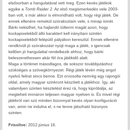
elsősorban a hangulatával vett meg. Ezen kevés játékok
egyike a
Tomb Raider 2.
Az első megismerkedés vele 2003-
ban volt, s már akkor is elmondható volt, hogy régi játék. De
ennek ellenére remekül szórakoztam vele, s minap ismét.
Bárki nekiülhet, ha hajlandó túltenni magát azon, hogy
kockapixelekből álló karaktert kell irányítani szintén
kockapixelekből felépülő pályákon keresztül. Ennek ellenére
rendkívüli jó szórakozást nyújt maga a játék, s igencsak
kellően jó hangulattal rendelkezik ahhoz, hogy bárki
beleszerethessen akár fél óra játékidő alatt.
Maga a történet másodlagos, de sokszor továbbjutáshoz
szükséges a szövegkörnyezet. Régi játék lévén még angol
nyelvű felirat sincs benne. Ezt orvosolta nemrég egy rajongói
oldal, amely magyar szinkront készített a játékhoz. Így, aki
valamilyen szinten késztetést érez rá, hogy kipróbálja, az
megteheti immáron teljesen magyar nyelven is. És mivel régi
játékról van szó minden bizonnyal kevés olyan konfiguráció
van, amin ne indulna el, s ne lenne játszható bizonyos
szinten.
Frissítve:
2012.június 16.