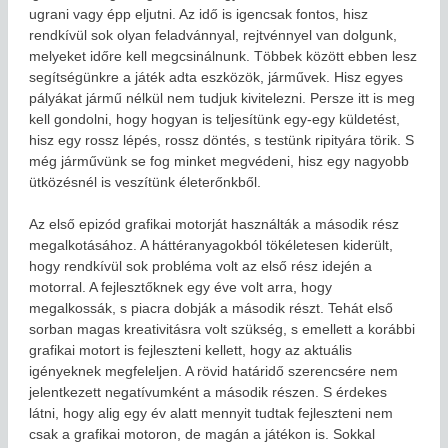
ugrani vagy épp eljutni. Az idő is igencsak fontos, hisz
rendkívül sok olyan feladvánnyal, rejtvénnyel van dolgunk,
melyeket időre kell megcsinálnunk. Többek között ebben lesz
segítségünkre a játék adta eszközök, járművek. Hisz egyes
pályákat jármű nélkül nem tudjuk kivitelezni. Persze itt is meg
kell gondolni, hogy hogyan is teljesítünk egy-egy küldetést,
hisz egy rossz lépés, rossz döntés, s testünk ripityára törik. S
még járművünk se fog minket megvédeni, hisz egy nagyobb
ütközésnél is veszítünk életerőnkből.
Az első epizód grafikai motorját használták a második rész
megalkotásához. A háttéranyagokból tökéletesen kiderült,
hogy rendkívül sok probléma volt az első rész idején a
motorral. A fejlesztőknek egy éve volt arra, hogy
megalkossák, s piacra dobják a második részt. Tehát első
sorban magas kreativitásra volt szükség, s emellett a korábbi
grafikai motort is fejleszteni kellett, hogy az aktuális
igényeknek megfeleljen. A rövid határidő szerencsére nem
jelentkezett negatívumként a második részen. S érdekes
látni, hogy alig egy év alatt mennyit tudtak fejleszteni nem
csak a grafikai motoron, de magán a játékon is. Sokkal