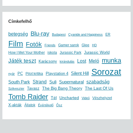
Címkefelhő
Blu-ray
betegség
ER
Budapest
Cyanide and Happiness
Film
Fotók
Gamer sarok
Glee
Friends
HD
Jurassic World
How I Met Your Mother
iskola
Jurassic Park
munka
Játék teszt
Lost
Meló
Karácsony
kirándulás
Sorozat
Silent Hill
Playstation 4
PC
Pilot kritika
nyár
szabadság
South Park
Strand
Suli
Supernatural
The Big Bang Theory
The Last Of Us
Tavasz
Szilveszter
Tomb Raider
Uncharted
Tél
Vészhelyzet
Videó
X-akták
Állatok
Évértékelő
Ősz