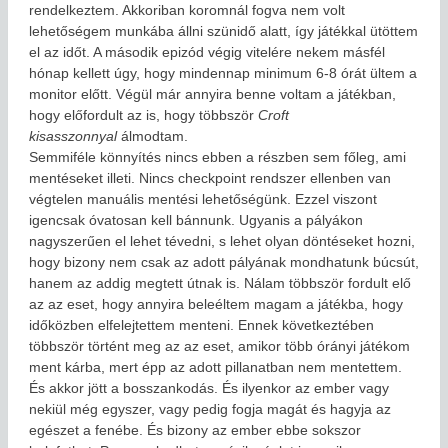
rendelkeztem. Akkoriban koromnál fogva nem volt
lehetőségem munkába állni szünidő alatt, így játékkal ütöttem
el az időt. A második epizód végig vitelére nekem másfél
hónap kellett úgy, hogy mindennap minimum 6-8 órát ültem a
monitor előtt. Végül már annyira benne voltam a játékban,
hogy előfordult az is, hogy többször
Croft
kisasszonnyal
álmodtam.
Semmiféle könnyítés nincs ebben a részben sem főleg, ami
mentéseket illeti. Nincs checkpoint rendszer ellenben van
végtelen manuális mentési lehetőségünk. Ezzel viszont
igencsak óvatosan kell bánnunk. Ugyanis a pályákon
nagyszerűen el lehet tévedni, s lehet olyan döntéseket hozni,
hogy bizony nem csak az adott pályának mondhatunk búcsút,
hanem az addig megtett útnak is. Nálam többször fordult elő
az az eset, hogy annyira beleéltem magam a játékba, hogy
időközben elfelejtettem menteni. Ennek következtében
többször történt meg az az eset, amikor több órányi játékom
ment kárba, mert épp az adott pillanatban nem mentettem.
És akkor jött a bosszankodás. És ilyenkor az ember vagy
nekiül még egyszer, vagy pedig fogja magát és hagyja az
egészet a fenébe. És bizony az ember ebbe sokszor