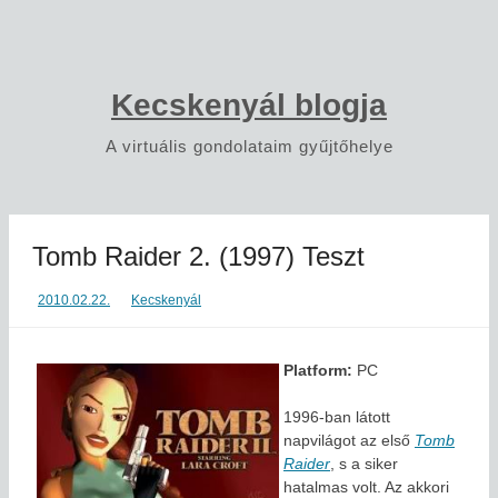
Skip
to
content
Kecskenyál blogja
A virtuális gondolataim gyűjtőhelye
Tomb Raider 2. (1997) Teszt
2010.02.22.
Kecskenyál
Platform:
PC
1996-ban látott
napvilágot az első
Tomb
Raider
, s a siker
hatalmas volt. Az akkori