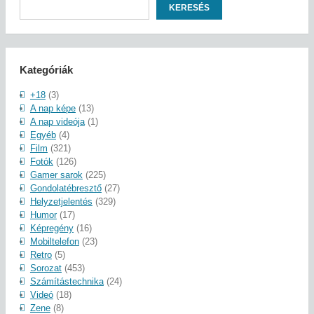
Keresés
KERESÉS
Kategóriák
+18
(3)
A nap képe
(13)
A nap videója
(1)
Egyéb
(4)
Film
(321)
Fotók
(126)
Gamer sarok
(225)
Gondolatébresztő
(27)
Helyzetjelentés
(329)
Humor
(17)
Képregény
(16)
Mobiltelefon
(23)
Retro
(5)
Sorozat
(453)
Számítástechnika
(24)
Videó
(18)
Zene
(8)