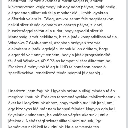
belefuthat. Persze akadhat a másik véglet is, amikor
kínkeservesen végigmegyünk egy adott pályán, majd pedig
elégedetten állhatunk fel a monitor elől. Utóbbi gyakran
előfordult velem is. Főleg, amikor semmiféle segédeszköz
nélkül sikerült végigvinnem az összes pályát, s igazi
büszkeséggel töltött el a tudat, hogy egyedül sikerült.
Manapság ismét nekiültem, hisz a játék kompatibilissá vált a
Windows 7 64bit-emmel, azonban szégyen szemre
elakadtam a játék legelején. Annak külön örültem, hogy
elegendő volt annyit tennem, hogy a játék programindító
fájljánál Windows XP SP3-as kompatibilitást állítottam be.
Érdekes élmény volt főleg full HD felbontáson hasonló
specifikációval rendelkező tévén nyomni jó darabig.
Unatkozni nem fogunk. Ugyanis szinte a világ minden táján
megfordulhatunk. Érdekes teremtményekkel találkozhatunk, s
őket kell legyőznünk ahhoz, hogy tovább tudjunk jutni, ami
egy bizonyos idő már nem könnyű feladat. Nagyon oda kell
figyelnünk mindenre, ha valóban végére akarunk jutni a
játéknak. Nehézségi szintet állítani nem tudunk, így
keményen neki kell feküdnünk. Ha a rejtvényfejtés,