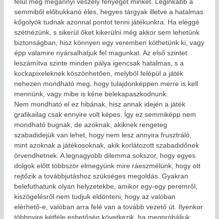
felül még megannyi veszély fenyeget minket. Leginkább a
semmiből előbukkanó éles, hegyes tárgyak illetve a hatalmas
kőgolyók tudnak azonnal pontot tenni játékunkra. Ha eléggé
szétnézünk, s sikerül őket kikerülni még akkor sem lehetünk
biztonságban, hisz könnyen egy veremben köthetünk ki, vagy
épp valamire nyársalhatjuk fel magunkat. Az első szintet
leszámítva szinte minden pálya igencsak hatalmas, s a
kockapixeleknek köszönhetően, melyből felépül a játék
nehezen mondható meg, hogy tulajdonképpen merre is kell
mennünk, vagy mibe is kéne belekapaszkodnunk.
Nem mondható el ez hibának, hisz annak idején a játék
grafikailag csak ennyire volt képes. Így ez semmiképp nem
mondható bugnak, de azoknak, akiknek rengeteg
szabadidejük van lehet, hogy nem lesz annyira frusztráló,
mint azoknak a játékosoknak, akik korlátozott szabadidőnek
örvendhetnek. A legnagyobb dilemma sokszor, hogy egyes
dolgok előtt többször elmegyünk mire ráeszmélünk, hogy ott
rejtőzik a továbbjutáshoz szükséges megoldás. Gyakran
belefuthatunk olyan helyzetekbe, amikor egy-egy peremről,
kiszögelésről nem tudjuk eldönteni, hogy az valóban
elérhető-e, valóban arra felé van a tovább vezető út. Ilyenkor
többnyire kétféle eshetőség következik, ha megpróbáljuk: