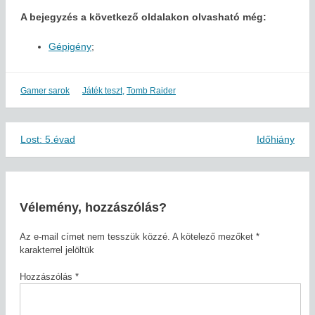
A bejegyzés a következő oldalakon olvasható még:
Gépigény
;
Gamer sarok
Játék teszt
,
Tomb Raider
Lost: 5.évad
Időhiány
Bejegyzés
navigáció
Vélemény, hozzászólás?
Az e-mail címet nem tesszük közzé.
A kötelező mezőket
*
karakterrel jelöltük
Hozzászólás
*