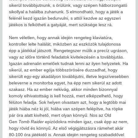
sikerül továbbjutnunk, s örülünk, vagy szépen hátborzongató
sikollyal a halálba zuhanunk. S elmondható, hogy a játék a
felénél kezd igazán bedurvulni, s attól kezdve az egyszeri
játékos is felkötheti a gatyáját, mert szüksége lesz rá.
Nem véletlen, hogy annak idején rengeteg klaviatúra,
kontroller lelte halálát, miközben az eszközök tulajdonosa
épp a játékkal játszott. Rengetegszer múlik a precíz ugráson,
vagy az időre történő feladatok kivitelezésén a továbbjutás.
Igazán adrenalin emelőek tudnak lenni az ilyen helyzetek. Ha
sikerül, az ember egója többszörösére duzzadhat, hogy
sikerült egy-egy akadályon továbbjutni, illetve legszívesebben
beleverne a monitorba egyet, ha épp nem sikerül az adott
szakasz. Ha az ember nekivág, akkor minden bizonnyal
komoly elhivatottság is kell hozzá, mert elképzelhető, hogy
félúton feladja. Sok helyen olvastam azt, hogy a legtöbb mai
játék hiába néz ki jól, hiába van szépen felépítve, ha röpke
pár óra alatt kivihető, mert olyan könnyű. Nos az Old
Gen
Tomb Raider
epizódokra minden igaz, csak épp az nem,
hogy rövid és könnyű. Az első végigjátszásra rámehet akár
80-100 óra játékidő is. Annak idején rengeteg szabadidővel