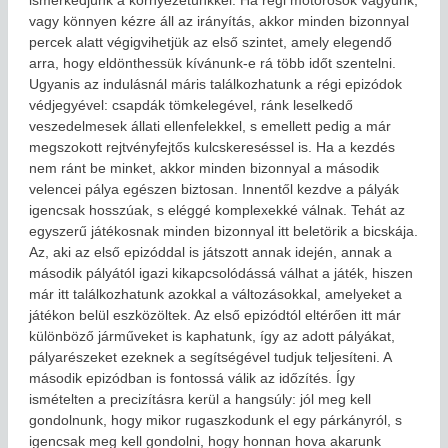
ismerkedjünk a környezetünkkel. Ha régi motorosok vagyunk,
vagy könnyen kézre áll az irányítás, akkor minden bizonnyal
percek alatt végigvihetjük az első szintet, amely elegendő
arra, hogy eldönthessük kívánunk-e rá több időt szentelni.
Ugyanis az indulásnál máris találkozhatunk a régi epizódok
védjegyével: csapdák tömkelegével, ránk leselkedő
veszedelmesek állati ellenfelekkel, s emellett pedig a már
megszokott rejtvényfejtős kulcskereséssel is. Ha a kezdés
nem ránt be minket, akkor minden bizonnyal a második
velencei pálya egészen biztosan. Innentől kezdve a pályák
igencsak hosszúak, s eléggé komplexekké válnak. Tehát az
egyszerű játékosnak minden bizonnyal itt beletörik a bicskája.
Az, aki az első epizóddal is játszott annak idején, annak a
második pályától igazi kikapcsolódássá válhat a játék, hiszen
már itt találkozhatunk azokkal a változásokkal, amelyeket a
játékon belül eszközöltek. Az első epizódtól eltérően itt már
különböző járműveket is kaphatunk, így az adott pályákat,
pályarészeket ezeknek a segítségével tudjuk teljesíteni. A
második epizódban is fontossá válik az időzítés. Így
ismételten a precizításra kerül a hangsúly: jól meg kell
gondolnunk, hogy mikor rugaszkodunk el egy párkányról, s
igencsak meg kell gondolni, hogy honnan hova akarunk