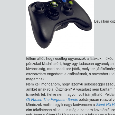
Bevallom ős
féltem attól, hogy esetleg ugyanazok a játékok működn
pénzeket kiadni azért, hogy egy tudásban ugyanolyan k
kíváncsiság, mert akadt pár játék, melynek játékélmény
ösztönzésre engedtem a csábításnak, s november uto
magamnak.
Nem kell mondanom, hogy iszonyú sebességgel száguld
amiket írnak róla. Őszintén? A vásárlást nem bántam
ismerték fel, illetve nem nagyon volt irányítható. Péld
Of Persia: The Forgotten Sands
botrányosan rosszul vo
Mindezek mellett egyik nagy kedvencem a
Silent Hill
cím tökéletesen elindult, s még a kamera kezelésről 
volt, hogy a
Silent Hill Homecoming
is felismerte a kic