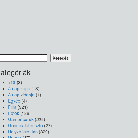
eresés
Keresés
ategóriák
+18
(3)
A nap képe
(13)
A nap videója
(1)
Egyéb
(4)
Film
(321)
Fotók
(126)
Gamer sarok
(225)
Gondolatébresztő
(27)
Helyzetjelentés
(329)
Humor
(17)