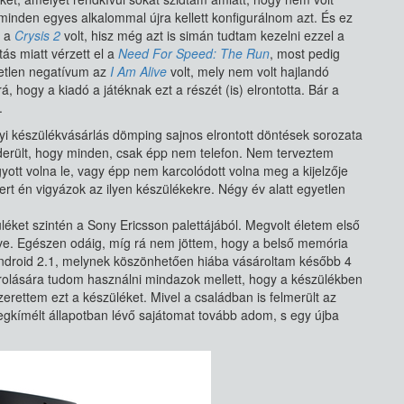
 minden egyes alkalommal újra kellett konfigurálnom azt. És ez
s a
Crysis 2
volt, hisz még azt is simán tudtam kezelni ezzel a
tás miatt vérzett el a
Need For Speed: The Run
, most pedig
etlen negatívum az
I Am Alive
volt, mely nem volt hajlandó
ogy a kiadó a játéknak ezt a részét (is) elrontotta. Bár a
.
lyi készülékvásárlás dömping sajnos elrontott döntések sorozata
 kiderült, hogy minden, csak épp nem telefon. Nem terveztem
ott volna le, vagy épp nem karcolódott volna meg a kijelzője
mert én vigyázok az ilyen készülékekre. Négy év alatt egyetlen
éket szintén a Sony Ericsson palettájából. Megvolt életem első
dve. Egészen odáig, míg rá nem jöttem, hogy a belső memória
z android 2.1, melynek köszönhetően hiába vásároltam később 4
rolására tudom használni mindazok mellett, hogy a készülékben
zerettem ezt a készüléket. Mivel a családban is felmerült az
megkímélt állapotban lévő sajátomat tovább adom, s egy újba