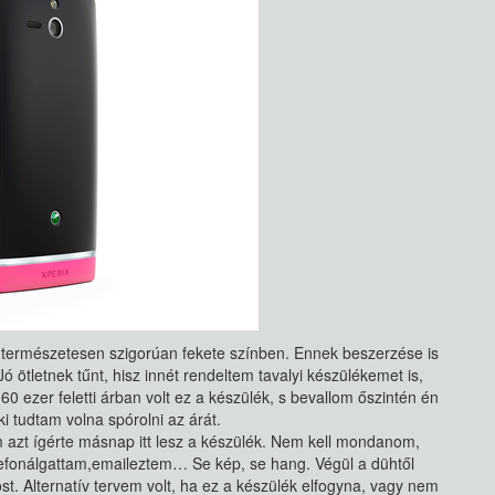
 természetesen szigorúan fekete színben. Ennek beszerzése is
 ötletnek tűnt, hisz innét rendeltem tavalyi készülékemet is,
60 ezer feletti árban volt ez a készülék, s bevallom őszintén én
i tudtam volna spórolni az árát.
m azt ígérte másnap itt lesz a készülék. Nem kell mondanom,
lefonálgattam,emaileztem… Se kép, se hang. Végül a dühtől
. Alternatív tervem volt, ha ez a készülék elfogyna, vagy nem