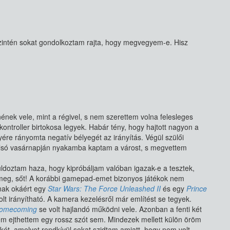
zintén sokat gondolkoztam rajta, hogy megvegyem-e. Hisz
ének vele, mint a régivel, s nem szerettem volna felesleges
ontroller birtokosa legyek. Habár tény, hogy hajtott nagyon a
ére rányomta negatív bélyegét az irányítás. Végül szülői
lsó vasárnapján nyakamba kaptam a várost, s megvettem
oztam haza, hogy kipróbáljam valóban igazak-e a tesztek,
 meg, sőt! A korábbi gamepad-emet bizonyos játékok nem
ának okáért egy
Star Wars: The Force Unleashed II
és egy
Prince
lt irányítható. A kamera kezelésről már említést se tegyek.
 Homecoming
se volt hajlandó működni vele. Azonban a fenti két
sem ejthettem egy rossz szót sem. Mindezek mellett külön öröm
sikét, amelyet rendkívül sokat szidtam amiatt, hogy nem volt