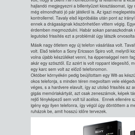
hajlandó megjegyezni a billentyűzet kiosztásomat, így
még elmondható jó pár játékról is. Az igazi meglepeté
kontrollerrel. Tavaly első kipróbálás után pont az irányí
ennek a drágaságnak köszönhetően vittem végig. Egy
érdemben megmozdulni. Habár sokan panaszkodnak rá, h
legutolsó frissítés ezt a problémát úgy látszik orvosolta
Másik nagy ötletem egy új telefon vásárlása volt. Tava
volt. Első telefon a Sony Ericsson Spiro volt, melyről
volna újabb készüléket venni, ha éppenséggel nem fagy
akár egy szösztől. Ez azért is volt roppant idegesítő, 
egy karc sem volt az előző telefonomon.
Október környékén pedig beújítottam egy W8-as készül
okos telefonja, s minden téren megvoltam vele elége
véges, s a hardvere elavult, így az utolsó frissítés a
gigás memóriakártyát, azt csak zeneszámok, képek tá
rejlő fényképező sem volt túl acélos. Ennek ellenére s
igény egy ilyen telefonra, így végül úgy döntöttem a 
ruházok be, amit hosszú időre tervezek.