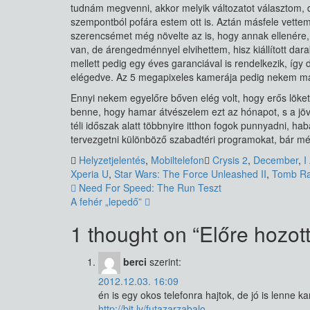
tudnám megvenni, akkor melyik változatot választom, d
szempontból pofára estem ott is. Aztán másfele vettem
szerencsémet még növelte az is, hogy annak ellenére,
van, de árengedménnyel elvihettem, hisz kiállított dar
mellett pedig egy éves garanciával is rendelkezik, így
elégedve. Az 5 megapixeles kamerája pedig nekem m
Ennyi nekem egyelőre bőven elég volt, hogy erős lök
benne, hogy hamar átvészelem ezt az hónapot, s a jöv
téli időszak alatt többnyire itthon fogok punnyadni, ha
tervezgetni különböző szabadtéri programokat, bár m
Helyzetjelentés
,
Mobiltelefon
Crysis 2
,
December
,
I
Xperia U
,
Star Wars: The Force Unleashed II
,
Tomb Ra
Bejegyzés
Need For Speed: The Run Teszt
A fehér „lepedő”
navigáció
1 thought on “
Előre hozot
berci
szerint:
2012.12.03. 16:09
én is egy okos telefonra hajtok, de jó is lenne 
http://bit.ly/futazarzabalo