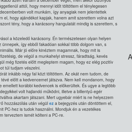
inkább azért vártam a december végét, mert akkor bizonyos
ggetlenül attól, hogy mennyi időt töltöttem el ténylegesen
n decemberben volt munkám, így anyagiak nem jelentettek
m el, hogy ajándékot kapjak, hanem amit szerettem volna azt
nt tény, hogy a karácsony hangulatát mindig is szerettem, s
yásol a közeledő karácsony. Én természetesen olyan helyen
az ünnepek, így ebből fakadóan sokkal több dolgom van, s
inimális. Már jó előre kinéztem magamnak, hogy mit is
A
etésig, de végül a munkahelyi stressz, fáradtság, kevés
gül még fizetés előtt megleptem magam, hogy ez elég pozitív
 túl tudjam vészelni.
órát inkább négy fal közt töltöttem. Az okát nem tudom, de
 a tévé előtt a kedvencemet játszva. Nem kell mondanom, hogy
de emellett korábbi kedvencek is előkerültek. És ugye a legtöbb
gyikkel volt hajlandó működni, illetve a billentyű-egér
váltva akartam játszani. Mert ugyebár miért is ne helyezzem
ő hozzászólás után végül
ez
a bejegyzés után döntöttem el,
mit PC-hez is tudok használni. Mondjuk én a vezetékes
em terveztem ismét költeni a PC-re.