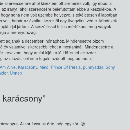
e szerencsémre ahol kinéztem ott áremelés volt, így ebből a
 az irányt, ahol szerencsére belefutottam ebbe a készülékbe. A
 hogy soha nem volt üzembe helyezve, s tökéletesen állapotban
ab volt, habár az óvatlan kezektől egy üvegvitrin védte. Mindezek
 duplán jól jártam. A készülékkel teljes mértékben meg vagyok
aga a mennyország.
etett adjanak a decemberi hónaphoz. Mindenesetre bízom
ő év valamivel sikeresebb lehet a mostaninál. Mindenesetre a
bár tervezem, hogy amint kijön a jó idő ismét elkezdek
ég az utazási cél nem fogalmazódott meg bennem.
 Am Alive
,
Karácsony
,
Meló
,
Prince Of Persia
,
punnyadás
,
Sony
ider
,
Ünnep
t karácsony
”
karácsonyra. Akkor fussunk érte még egy kört 🙂