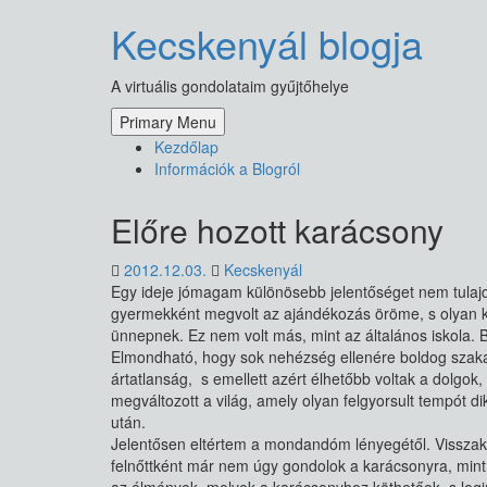
Skip
Kecskenyál blogja
to
content
A virtuális gondolataim gyűjtőhelye
Primary Menu
Kezdőlap
Információk a Blogról
Előre hozott karácsony
2012.12.03.
Kecskenyál
Egy ideje jómagam különösebb jelentőséget nem tulaj
gyermekként megvolt az ajándékozás öröme, s olyan k
ünnepnek. Ez nem volt más, mint az általános iskola. 
Elmondható, hogy sok nehézség ellenére boldog szak
ártatlanság, s emellett azért élhetőbb voltak a dolgo
megváltozott a világ, amely olyan felgyorsult tempót d
után.
Jelentősen eltértem a mondandóm lényegétől. Vissza
felnőttként már nem úgy gondolok a karácsonyra, mint 