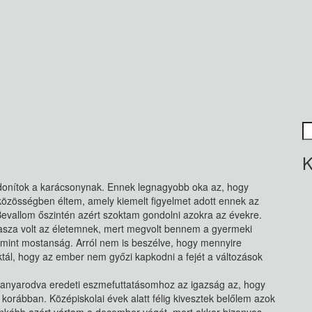
K
K
donítok a karácsonynak. Ennek legnagyobb oka az, hogy
özösségben éltem, amely kiemelt figyelmet adott ennek az
Bevallom őszintén azért szoktam gondolni azokra az évekre.
asza volt az életemnek, mert megvolt bennem a gyermeki
k, mint mostanság. Arról nem is beszélve, hogy mennyire
iktál, hogy az ember nem győzi kapkodni a fejét a változások
kanyarodva eredeti eszmefuttatásomhoz az igazság az, hogy
korábban. Középiskolai évek alatt félig kivesztek belőlem azok