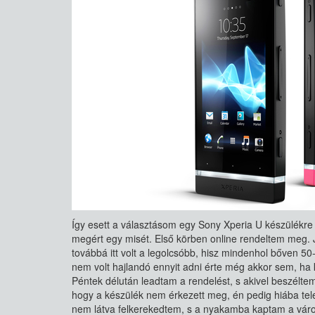
Így esett a választásom egy Sony Xperia U készülékre
megért egy misét. Első körben online rendeltem meg. Jó
továbbá itt volt a legolcsóbb, hisz mindenhol bőven 50-
nem volt hajlandó ennyit adni érte még akkor sem, ha k
Péntek délután leadtam a rendelést, s akivel beszélte
hogy a készülék nem érkezett meg, én pedig hiába te
nem látva felkerekedtem, s a nyakamba kaptam a várost