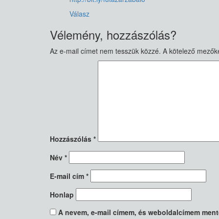
Válasz
Vélemény, hozzászólás?
Az e-mail címet nem tesszük közzé.
A kötelező mezők
Hozzászólás
*
Név
*
E-mail cím
*
Honlap
A nevem, e-mail címem, és weboldalcímem men