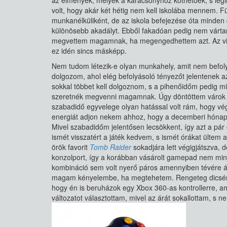
az élmények, melyek a karácsonyhoz köthetőek, s leg
volt, hogy akár két hétig nem kell iskolába mennem. Fü
munkanélküliként, de az iskola befejezése óta minde
különösebb akadályt. Ebből fakadóan pedig nem várta
megvettem magamnak, ha megengedhettem azt. Az viszo
ez idén sincs másképp.
Nem tudom létezik-e olyan munkahely, amit nem befol
dolgozom, ahol elég befolyásoló tényezőt jelentenek 
sokkal többet kell dolgoznom, s a pihenőidőm pedig m
szeretnék megvenni magamnak. Úgy döntöttem várok fiz
szabadidő egyvelege olyan hatással volt rám, hogy vé
energiát adjon nekem ahhoz, hogy a decemberi hónapot
Mivel szabadidőm jelentősen lecsökkent, így azt a pár 
ismét visszatért a játék kedvem, s ismét órákat ültem
örök favorit
Tomb Raider
sokadjára lett végigjátszva, 
konzolport, így a korábban vásárolt gamepad nem minde
kombináció sem volt nyerő páros amennyiben tévére át
magam kényelembe, ha megtehetem. Rengeteg dicsér
hogy én is beruházok egy Xbox 360-as kontrollerre, a
változatot választottam, mivel az árát sokallottam, s n