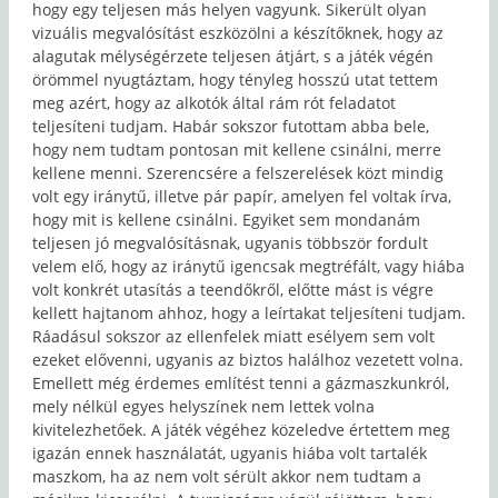
hogy egy teljesen más helyen vagyunk. Sikerült olyan
vizuális megvalósítást eszközölni a készítőknek, hogy az
alagutak mélységérzete teljesen átjárt, s a játék végén
örömmel nyugtáztam, hogy tényleg hosszú utat tettem
meg azért, hogy az alkotók által rám rót feladatot
teljesíteni tudjam. Habár sokszor futottam abba bele,
hogy nem tudtam pontosan mit kellene csinálni, merre
kellene menni. Szerencsére a felszerelések közt mindig
volt egy iránytű, illetve pár papír, amelyen fel voltak írva,
hogy mit is kellene csinálni. Egyiket sem mondanám
teljesen jó megvalósításnak, ugyanis többször fordult
velem elő, hogy az iránytű igencsak megtréfált, vagy hiába
volt konkrét utasítás a teendőkről, előtte mást is végre
kellett hajtanom ahhoz, hogy a leírtakat teljesíteni tudjam.
Ráadásul sokszor az ellenfelek miatt esélyem sem volt
ezeket elővenni, ugyanis az biztos halálhoz vezetett volna.
Emellett még érdemes említést tenni a gázmaszkunkról,
mely nélkül egyes helyszínek nem lettek volna
kivitelezhetőek. A játék végéhez közeledve értettem meg
igazán ennek használatát, ugyanis hiába volt tartalék
maszkom, ha az nem volt sérült akkor nem tudtam a