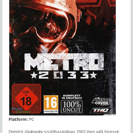
Platform:
PC
Dimitrij
Glukovsky
szülőhazájában 2002-ben vált híressé,