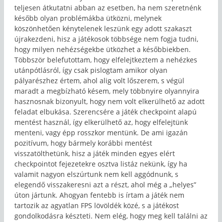
teljesen átkutatni abban az esetben, ha nem szeretnénk
később olyan problémákba ütközni, melynek
köszönhetően kénytelenek leszünk egy adott szakaszt
újrakezdeni, hisz a játékosok többsége nem fogja tudni,
hogy milyen nehézségekbe ütközhet a későbbiekben.
Többször belefutottam, hogy elfelejtkeztem a nehézkes
utánpótlásról, így csak pislogtam amikor olyan
pályarészhez értem, ahol alig volt lőszerem, s végül
maradt a megbízható késem, mely többnyire olyannyira
hasznosnak bizonyult, hogy nem volt elkerülhető az adott
feladat elbukása. Szerencsére a játék checkpoint alapú
mentést használ, így elkerülhető az, hogy elfelejtünk
menteni, vagy épp rosszkor mentünk. De ami igazán
pozitívum, hogy bármely korábbi mentést
visszatölthetünk, hisz a játék minden egyes elért
checkpointot fejezetekre osztva listáz nekünk, így ha
valamit nagyon elszúrtunk nem kell aggódnunk, s
elegendő visszakeresni azt a részt, ahol még a „helyes”
úton jártunk. Ahogyan fentebb is írtam a játék nem
tartozik az agyatlan FPS lövöldék közé, s a játékost
gondolkodásra készteti. Nem elég, hogy meg kell találni az