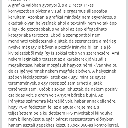
A grafika valóban gyönyörű, s a DirectX 11-es
környezetben olykor a vizuális orgazmus állapotába
kerültem. Azonban a grafikai minőség nem egyenletes, s
akadtak olyan helyszínek, ahol a textúrák nem voltak épp
a legkidolgozottabbak, s valahol az épp elfogadható
kategóriába tartozott. Ebből a szempontból nem
mondható tökéletesnek a játék, de szerencsére a mérleg
nyelve még így is bőven a pozitív irányba billen, s a jó
kivitelezésből még így is sokkal több van szerencsére. Ami
nekem leginkább tetszett az a karakterek jó vizuális
megalkotása, habár mozgásuk hagyott némi kívánnivalót,
de az igényeimnek nekem megfelelt bőven. A helyszínek
szépen kidolgozottak lettek csak úgy, mint az egyes
teremtmények, s egy rossz szó sem érheti a játék
történetét sem. Utóbbit sokan lehúzták, de nekem pozitív
csalódás volt, s öröm volt
Artyom
bőrébe bújni. Az
irányítás számomra kézreálló volt, habár annak ellenére,
hogy PC-n fedeztem fel az alagutak rejtelmeit, s
teljesítettem be a küldetésem FPS mivoltából kiindulva
nem billentyűzet & egér párost részesítettem előnyben,
hanem asztali gépekhez készült Xbox 360-as kontrollerrel,