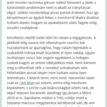
amit minden technikai gikszer nélkül felismert a játék, s
különösebb problémám nem is akadt az irányítással
végül. Utóbbi mindenképp plusz pontot érdemel, hisz így
kényelmesen az ágyból fekve, s monitorról tévére átváltva
tudtam átadni magam az apokalipszis utáni fagyos világ
vizuális csodájának.
Körülbelül másfél hetet ölelt fel nálam a végigjátszás. A
játékidő elég vaskos lett véleményem szerint, bár
hozzátartozik az igazsághoz, hogy nálam leginkább a
szabadidő hiánya miatt húzódott el ilyen sokáig. Ugyan
multiplayer nincs, bár engem egyébként is hidegen
szokott hagyni az online többjátékos mód. Nem bántam
meg a ráfordított időt, s remekül szórakoztam vele.
Feltehetően annak idején nem tudtam volna ilyen
leleményes, s kitartó lenni, mint most. Hasonlóan talán
csak az
I Am Alive
-val voltam, amire elég merészen
köpködtem, s szinte csak kíváncsiságból ültem neki, de
végül teljesen berántott. Valahogy így jártam a
Metro
2033
-al is. Sajnálatos módon a THQ csődje miatt a
folytatás márciusi megjelenése kérdésessé vált, de ami