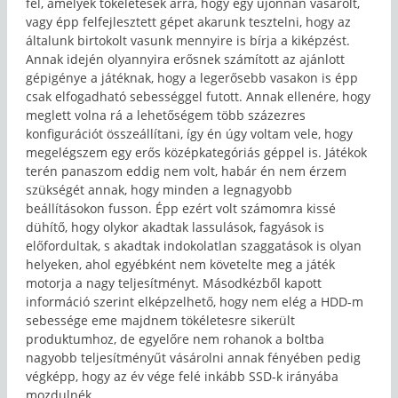
fel, amelyek tökéletesek arra, hogy egy újonnan vásárolt,
vagy épp felfejlesztett gépet akarunk tesztelni, hogy az
általunk birtokolt vasunk mennyire is bírja a kiképzést.
Annak idején olyannyira erősnek számított az ajánlott
gépigénye a játéknak, hogy a legerősebb vasakon is épp
csak elfogadható sebességgel futott. Annak ellenére, hogy
meglett volna rá a lehetőségem több százezres
konfigurációt összeállítani, így én úgy voltam vele, hogy
megelégszem egy erős középkategóriás géppel is. Játékok
terén panaszom eddig nem volt, habár én nem érzem
szükségét annak, hogy minden a legnagyobb
beállításokon fusson. Épp ezért volt számomra kissé
dühítő, hogy olykor akadtak lassulások, fagyások is
előfordultak, s akadtak indokolatlan szaggatások is olyan
helyeken, ahol egyébként nem követelte meg a játék
motorja a nagy teljesítményt. Másodkézből kapott
információ szerint elképzelhető, hogy nem elég a HDD-m
sebessége eme majdnem tökéletesre sikerült
produktumhoz, de egyelőre nem rohanok a boltba
nagyobb teljesítményűt vásárolni annak fényében pedig
végképp, hogy az év vége felé inkább SSD-k irányába
mozdulnék.