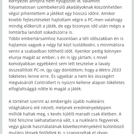
környezet annyira nem nyűgözött le, valamint
folyamatosan szembekerülő akadályoknak köszönhetően
végül pihentettem a játékot egy hosszú időre. Amikor
kisebb fejlesztéseket hajtottam végre a PC-men valahogy
mindig előkerült a játék, de egy bizonyos idő után mégis a
lomtárba landolt sokadszorra is.
Többi embertársamhoz hasonlóan a téli időszakban én is
hajlamos vagyok a négy fal közt lustálkodni, s minimálisra
venni a szabadban tölthető időt. Ilyenkor pedig könnyen
elunja magát az ember, s én is így jártam, s mivel
komolyabban egyébként sem lett tesztelve a tavaly
összeállított PC-m, így úgy döntöttem, hogy a
Metro 2033
tökéletes lenne erre. És ugyebár a nem kis összegért
megvásárolt Controllert is nyúzni kellene alapon tökéletes
elfoglaltsággá nőtte ki magát a játék.
A történet szerint az emberigés újabb nukleáris
világháború elé nézett, melynek eredményeképpen
milliók haltak meg, s kevés túlélő maradt csak életben. A
föld felszíne lakhatatlanná vált, s a nukleáris fegyverek,
vegyi gázok használatának következményeként különböző
mutáns lények fejlődtek ki, s szaporodtak el olyan