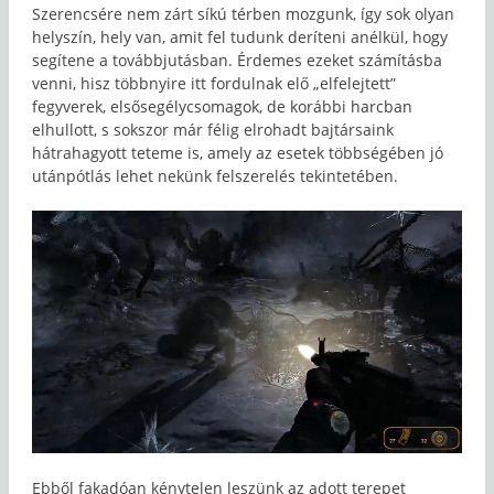
Szerencsére nem zárt síkú térben mozgunk, így sok olyan
helyszín, hely van, amit fel tudunk deríteni anélkül, hogy
segítene a továbbjutásban. Érdemes ezeket számításba
venni, hisz többnyire itt fordulnak elő „elfelejtett”
fegyverek, elsősegélycsomagok, de korábbi harcban
elhullott, s sokszor már félig elrohadt bajtársaink
hátrahagyott teteme is, amely az esetek többségében jó
utánpótlás lehet nekünk felszerelés tekintetében.
Ebből fakadóan kénytelen leszünk az adott terepet