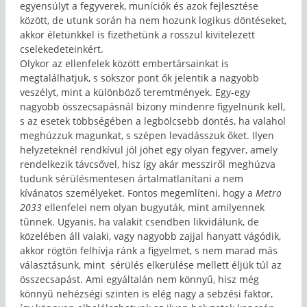
egyensúlyt a fegyverek, muníciók és azok fejlesztése
között, de utunk során ha nem hozunk logikus döntéseket,
akkor életünkkel is fizethetünk a rosszul kivitelezett
cselekedeteinkért.
Olykor az ellenfelek között embertársainkat is
megtalálhatjuk, s sokszor pont ők jelentik a nagyobb
veszélyt, mint a különböző teremtmények. Egy-egy
nagyobb összecsapásnál bizony mindenre figyelnünk kell,
s az esetek többségében a legbölcsebb döntés, ha valahol
meghúzzuk magunkat, s szépen levadásszuk őket. Ilyen
helyzeteknél rendkívül jól jöhet egy olyan fegyver, amely
rendelkezik távcsővel, hisz így akár messziről meghúzva
tudunk sérülésmentesen ártalmatlanítani a nem
kívánatos személyeket. Fontos megemlíteni, hogy a
Metro
2033
ellenfelei nem olyan bugyuták, mint amilyennek
tűnnek. Ugyanis, ha valakit csendben likvidálunk, de
közelében áll valaki, vagy nagyobb zajjal hanyatt vágódik,
akkor rögtön felhívja ránk a figyelmet, s nem marad más
választásunk, mint sérülés elkerülése mellett éljük túl az
összecsapást. Ami egyáltalán nem könnyű, hisz még
könnyű nehézségi szinten is elég nagy a sebzési faktor,