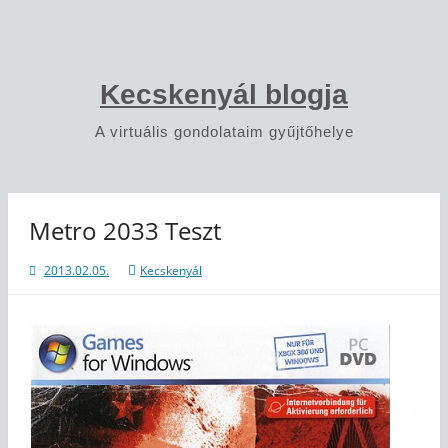
Skip
to
content
Kecskenyál blogja
A virtuális gondolataim gyűjtőhelye
Metro 2033 Teszt
2013.02.05.
Kecskenyál