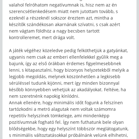
valahol felróhatom negatívumnak is, hisz nem az én
szerencsétlenkedésem miatt nem jutottam tovább, s
ezeknél a részeknél sokszor éreztem azt, mintha a
készítők szándékosan akarnának szívatni, s csak azért
nem vágtam földhöz a nagy becsben tartott
kontrolleremet, mert drága volt.
A játék végéhez közeledve pedig felköthetjük a gatyánkat,
ugyanis nem csak az emberi ellenfelekkel gyűlik meg a
bajunk, így az első órákban érdemes figyelmesebbnek
lenni, s kitapasztalni, hogy bizonyos helyzetekből melyik a
legjobb megoldás, melynek köszönhetően a legkisebb
sérüléssel tudunk kijönni, mert így minden bizonnyal
később könnyebben vehetjük az akadályokat. Feltéve, ha
nem szeretnénk napokig kínlódni.
Annak ellenére, hogy minimális időt fogunk a felszínen
tartózkodni a metró alagutak nem voltak számomra
repetitív helyszínek tömkelege, ami mindenképp
pozitívumnak fogható fel. Így nem futhatunk bele olyan
blődségekbe, hogy egy helyszínt többször meglátogatunk,
s minimális változtatásokkal próbálnánk velünk elhihetni,