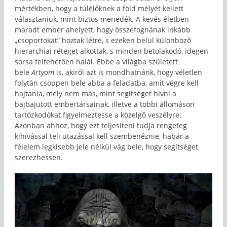
mértékben, hogy a túlélőknek a föld mélyét kellett
választaniuk, mint biztos menedék. A kevés életben
maradt ember ahelyett, hogy összefognának inkább
„csoportokat” hoztak létre, s ezeken belül különböző
hierarchiai réteget alkottak, s minden betolakodó, idegen
sorsa feltehetően halál. Ebbe a világba született
bele
Artyom
is, akiről azt is mondhatnánk, hogy véletlen
folytán csöppen bele abba a feladatba, amit végre kell
hajtania, mely nem más, mint segítséget hívni a
bajbajutott embertársainak, illetve a többi állomáson
tartózkodókat figyelmeztesse a közelgő veszélyre.
Azonban ahhoz, hogy ezt teljesíteni tudja rengeteg
kihívással teli utazással kell szembenéznie, habár a
félelem legkisebb jele nélkül vág bele, hogy segítséget
szerezhessen.