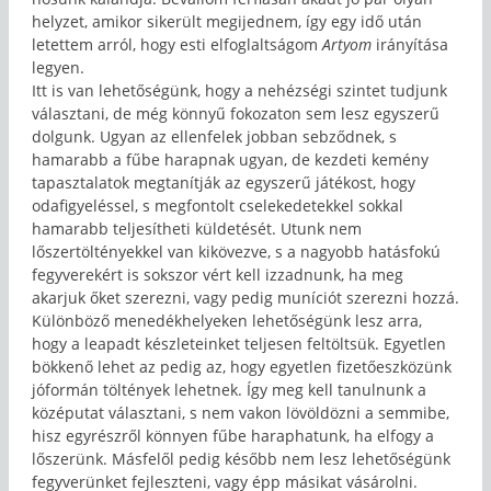
helyzet, amikor sikerült megijednem, így egy idő után
letettem arról, hogy esti elfoglaltságom
Artyom
irányítása
legyen.
Itt is van lehetőségünk, hogy a nehézségi szintet tudjunk
választani, de még könnyű fokozaton sem lesz egyszerű
dolgunk. Ugyan az ellenfelek jobban sebződnek, s
hamarabb a fűbe harapnak ugyan, de kezdeti kemény
tapasztalatok megtanítják az egyszerű játékost, hogy
odafigyeléssel, s megfontolt cselekedetekkel sokkal
hamarabb teljesítheti küldetését. Utunk nem
lőszertöltényekkel van kikövezve, s a nagyobb hatásfokú
fegyverekért is sokszor vért kell izzadnunk, ha meg
akarjuk őket szerezni, vagy pedig muníciót szerezni hozzá.
Különböző menedékhelyeken lehetőségünk lesz arra,
hogy a leapadt készleteinket teljesen feltöltsük. Egyetlen
bökkenő lehet az pedig az, hogy egyetlen fizetőeszközünk
jóformán töltények lehetnek. Így meg kell tanulnunk a
középutat választani, s nem vakon lövöldözni a semmibe,
hisz egyrészről könnyen fűbe haraphatunk, ha elfogy a
lőszerünk. Másfelől pedig később nem lesz lehetőségünk
fegyverünket fejleszteni, vagy épp másikat vásárolni.