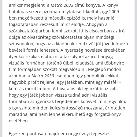
amikor megjelent a
Metro 2033
című könyve. A könyv
hatalmas sikere azonban folytatásért kiáltott, így 2009-
ben megérkezett a második epizód is, mely hasonló
fogadtatásban részesült, mint elődje. Ahogyan a
szórakoztatóiparban lenni szokott itt is elsősorban az író
dolga az olvasóréteg szórakoztatása olyan minőségi
színvonalon, hogy az a kiadónak rendkívül jól jövedelmező
bevételi forrás lehessen. A nyereség növelése érdekében
ilyenkor szokás előhúzni a tarsolyból az írott anyag
vizuális formában történő újbóli eladását, ami többnyire
film formájában szokott megvalósulni. Meglepő módon
azonban a
Metro 2033
esetében úgy gondolták sokkal
nagyobb profit rejlene egy játékban, mint egy másfél –
kétórás mozifilmben. A hivatalos ok leginkább az volt,
hogy egy játék jobban vissza tudná adni vizuális
formában az igencsak terjedelmes könyvet, mint egy film,
s így szinte minden kulcsfontosságú mozzanat érintetlen
maradna, ami nem lenne elkerülhető egy forgatókönyv
esetében.
Egészen pontosan majdnem négy évnyi fejlesztés