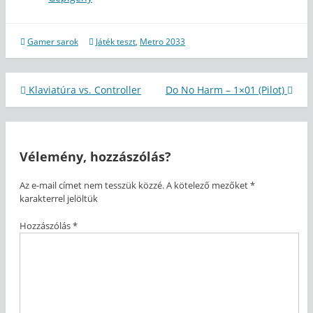
Gamer sarok
Játék teszt
,
Metro 2033
Bejegyzés
Klaviatúra vs. Controller
Do No Harm – 1×01 (Pilot)
navigáció
Vélemény, hozzászólás?
Az e-mail címet nem tesszük közzé.
A kötelező mezőket
*
karakterrel jelöltük
Hozzászólás
*