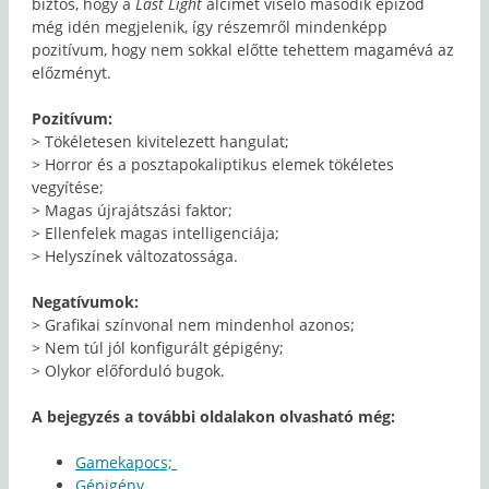
biztos, hogy a
Last Light
alcímet viselő második epizód
még idén megjelenik, így részemről mindenképp
pozitívum, hogy nem sokkal előtte tehettem magamévá az
előzményt.
Pozitívum:
> Tökéletesen kivitelezett hangulat;
> Horror és a posztapokaliptikus elemek tökéletes
vegyítése;
> Magas újrajátszási faktor;
> Ellenfelek magas intelligenciája;
> Helyszínek változatossága.
Negatívumok:
> Grafikai színvonal nem mindenhol azonos;
> Nem túl jól konfigurált gépigény;
> Olykor előforduló bugok.
A bejegyzés a további oldalakon olvasható még:
Gamekapocs;
Gépigény