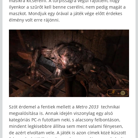
másikra kicserélni. A turpisságra végül rájöttem, hogy
ilyenkor a szűrőt kell benne cserélni, nem pedig magát a
maszkot. Mondjuk egy órával a játék vége előtt érdekes
élmény volt erre rájönni.
Szót érdemel a fentiek mellett a
Metro 2033
technikai
megvalósítása is. Annak idején viszonylag egy alsó
kategóriás PC-n futottam neki, s alacsony felbontáson,
mindent legkisebbre állítva sem ment valami fényesen,
de azért elvoltam vele. A játék is azon címek közé kúszott