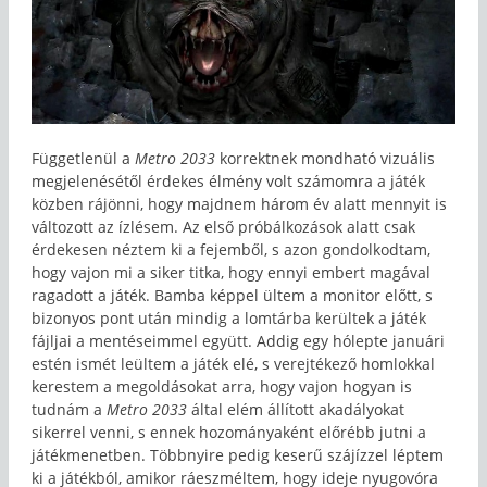
Függetlenül a
Metro 2033
korrektnek mondható vizuális
megjelenésétől érdekes élmény volt számomra a játék
közben rájönni, hogy majdnem három év alatt mennyit is
változott az ízlésem. Az első próbálkozások alatt csak
érdekesen néztem ki a fejemből, s azon gondolkodtam,
hogy vajon mi a siker titka, hogy ennyi embert magával
ragadott a játék. Bamba képpel ültem a monitor előtt, s
bizonyos pont után mindig a lomtárba kerültek a játék
fájljai a mentéseimmel együtt. Addig egy hólepte januári
estén ismét leültem a játék elé, s verejtékező homlokkal
kerestem a megoldásokat arra, hogy vajon hogyan is
tudnám a
Metro 2033
által elém állított akadályokat
sikerrel venni, s ennek hozományaként előrébb jutni a
játékmenetben. Többnyire pedig keserű szájízzel léptem
ki a játékból, amikor ráeszméltem, hogy ideje nyugovóra