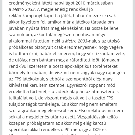
eredményeként látott napvilágot 2010 márciusában
a
Metro 2033
. A megjelenésig rendkívül jó
reklámkampányt kapott a játék, habár én ezekre csak
akkor figyeltem fel, amikor már a játékos társadalom
javában nyúzta friss megjelenésként. Ha össze kellene
számolnom, akkor talán egészen pontosan négy
alkalommal futottam neki a
Metro 2033
-nak, s az utolsó
próbálkozás bizonyult csak eredményesnek, hogy végére
is tudtam érni, habár elismerem, hogy vért izzadtam vele,
de utólag nem bántam meg a ráfordított időt. Jómagam
rendkívül szeretem a poszt-apokaliptikus történeteket
bármely formában, de viszont nem vagyok nagy rajongója
az FPS játékoknak, s ebből a szempontból elég nagy
kihívással kerültem szembe. Egyrészről roppant mód
érdekelt a történet, s a videók alapján az atmoszféra is
telitalálat volt, de viszont mégis ott volt a taszító FPS
tulajdonságok tömkelege. És akkor még nem emeltem
szót a grafikai megjelenésről sem. Első nekifutásom nem
sokkal a megjelenés utánra esett. Vizsgaidőszak kellős
közepén próbálgattam az akkor még elég karcsú
specifikációkkal rendelkező PC-men, így a DX9-es