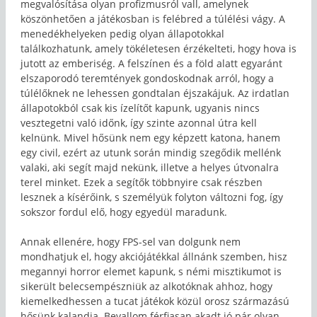
megvalósítása olyan profizmusról vall, amelynek
köszönhetően a játékosban is felébred a túlélési vágy. A
menedékhelyeken pedig olyan állapotokkal
találkozhatunk, amely tökéletesen érzékelteti, hogy hova is
jutott az emberiség. A felszínen és a föld alatt egyaránt
elszaporodó teremtények gondoskodnak arról, hogy a
túlélőknek ne lehessen gondtalan éjszakájuk. Az irdatlan
állapotokból csak kis ízelítőt kapunk, ugyanis nincs
vesztegetni való időnk, így szinte azonnal útra kell
kelnünk. Mivel hősünk nem egy képzett katona, hanem
egy civil, ezért az utunk során mindig szegődik mellénk
valaki, aki segít majd nekünk, illetve a helyes útvonalra
terel minket. Ezek a segítők többnyire csak részben
lesznek a kísérőink, s személyük folyton változni fog, így
sokszor fordul elő, hogy egyedül maradunk.
Annak ellenére, hogy FPS-sel van dolgunk nem
mondhatjuk el, hogy akciójátékkal állnánk szemben, hisz
megannyi horror elemet kapunk, s némi misztikumot is
sikerült belecsempészniük az alkotóknak ahhoz, hogy
kiemelkedhessen a tucat játékok közül orosz származású
hősünk
kalandja. Bevallom férfiasan akadt jó pár olyan