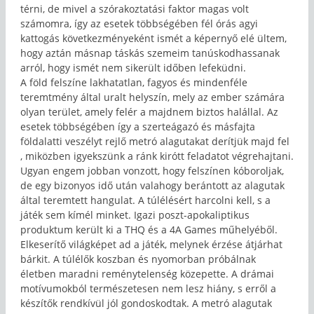
térni, de mivel a szórakoztatási faktor magas volt
számomra, így az esetek többségében fél órás agyi
kattogás következményeként ismét a képernyő elé ültem,
hogy aztán másnap táskás szemeim tanúskodhassanak
arról, hogy ismét nem sikerült időben lefeküdni.
A föld felszíne lakhatatlan, fagyos és mindenféle
teremtmény által uralt helyszín, mely az ember számára
olyan terület, amely felér a majdnem biztos halállal. Az
esetek többségében így a szerteágazó és másfajta
földalatti veszélyt rejlő metró alagutakat derítjük majd fel
, miközben igyekszünk a ránk kirótt feladatot végrehajtani.
Ugyan engem jobban vonzott, hogy felszínen kóboroljak,
de egy bizonyos idő után valahogy berántott az alagutak
által teremtett hangulat. A túlélésért harcolni kell, s a
játék sem kímél minket. Igazi poszt-apokaliptikus
produktum került ki a THQ és a 4A Games műhelyéből.
Elkeserítő világképet ad a játék, melynek érzése átjárhat
bárkit. A túlélők koszban és nyomorban próbálnak
életben maradni reménytelenség közepette. A drámai
motívumokból természetesen nem lesz hiány, s erről a
készítők rendkívül jól gondoskodtak. A metró alagutak