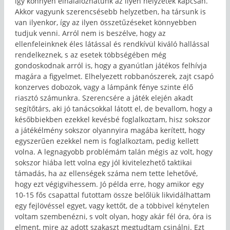
így könnyen elhalálozhatunk az ilyen helyzetek kapcsán.
Akkor vagyunk szerencsésebb helyzetben, ha társunk is
van ilyenkor, így az ilyen összetűzéseket könnyebben
tudjuk venni. Arról nem is beszélve, hogy az
ellenfeleinknek éles látással és rendkívül kiváló hallással
rendelkeznek, s az esetek többségében még
gondoskodnak arról is, hogy a gyanútlan játékos felhívja
magára a figyelmet. Elhelyezett robbanószerek, zajt csapó
konzerves dobozok, vagy a lámpánk fénye szinte élő
riasztó számunkra. Szerencsére a játék elején akadt
segítőtárs, aki jó tanácsokkal látott el, de bevallom, hogy a
későbbiekben ezekkel kevésbé foglalkoztam, hisz sokszor
a játékélmény sokszor olyannyira magába kerített, hogy
egyszerűen ezekkel nem is foglalkoztam, pedig kellett
volna. A legnagyobb problémám talán mégis az volt, hogy
sokszor hiába lett volna egy jól kivitelezhető taktikai
támadás, ha az ellenségek száma nem tette lehetővé,
hogy ezt végigvihessem. Jó példa erre, hogy amikor egy
10-15 fős csapattal futottam össze belőlük likvidálhattam
egy fejlövéssel egyet, vagy kettőt, de a többivel kénytelen
voltam szembenézni, s volt olyan, hogy akár fél óra, óra is
elment, mire az adott szakaszt megtudtam csinálni. Ezt