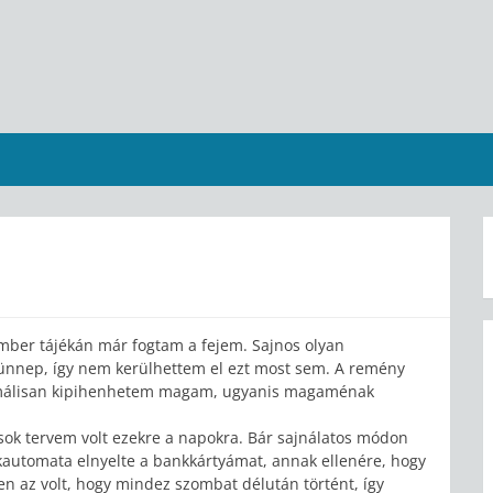
ember tájékán már fogtam a fejem. Sajnos olyan
ünnep, így nem kerülhettem el ezt most sem. A remény
ormálisan kipihenhetem magam, ugyanis magaménak
 sok tervem volt ezekre a napokra. Bár sajnálatos módon
kautomata elnyelte a bankkártyámat, annak ellenére, hogy
en az volt, hogy mindez szombat délután történt, így