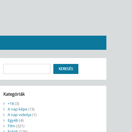
Keresés
KERESÉS
Kategóriák
+18
(3)
A nap képe
(13)
A nap videója
(1)
Egyéb
(4)
Film
(321)
Fotók
(126)