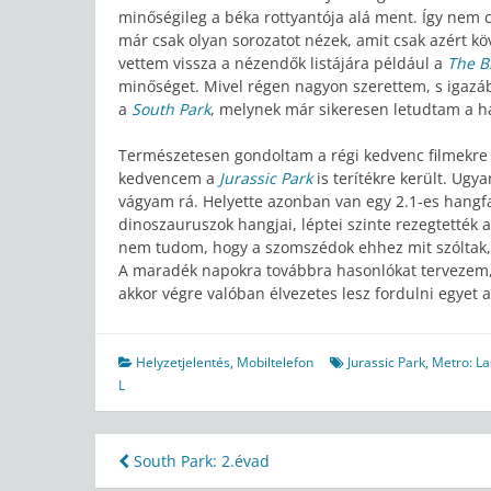
minőségileg a béka rottyantója alá ment. Így nem c
már csak olyan sorozatot nézek, amit csak azért 
vettem vissza a nézendők listájára például a
The B
minőséget. Mivel régen nagyon szerettem, s igazábó
a
South Park
, melynek már sikeresen letudtam a h
Természetesen gondoltam a régi kedvenc filmekre is
kedvencem a
Jurassic Park
is terítékre került. Ug
vágyam rá. Helyette azonban van egy 2.1-es hangfal
dinoszauruszok hangjai, léptei szinte rezegtették 
nem tudom, hogy a szomszédok ehhez mit szóltak,
A maradék napokra továbbra hasonlókat tervezem, d
akkor végre valóban élvezetes lesz fordulni egyet 
Helyzetjelentés
,
Mobiltelefon
Jurassic Park
,
Metro: La
L
Bejegyzés
South Park: 2.évad