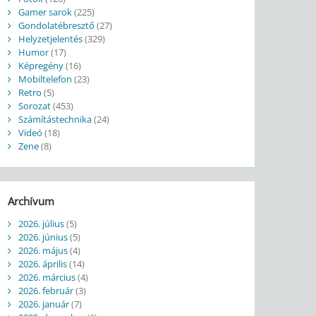
Gamer sarok
(225)
Gondolatébresztő
(27)
Helyzetjelentés
(329)
Humor
(17)
Képregény
(16)
Mobiltelefon
(23)
Retro
(5)
Sorozat
(453)
Számítástechnika
(24)
Videó
(18)
Zene
(8)
Archívum
2026. július
(5)
2026. június
(5)
2026. május
(4)
2026. április
(14)
2026. március
(4)
2026. február
(3)
2026. január
(7)