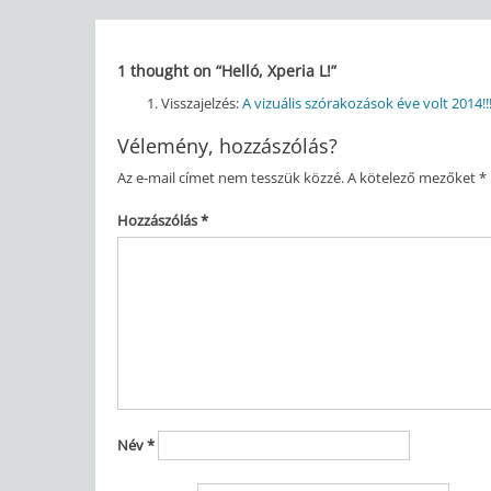
navigáció
1 thought on “
Helló, Xperia L!
”
Visszajelzés:
A vizuális szórakozások éve volt 2014!!
Vélemény, hozzászólás?
Az e-mail címet nem tesszük közzé.
A kötelező mezőket
*
Hozzászólás
*
Név
*