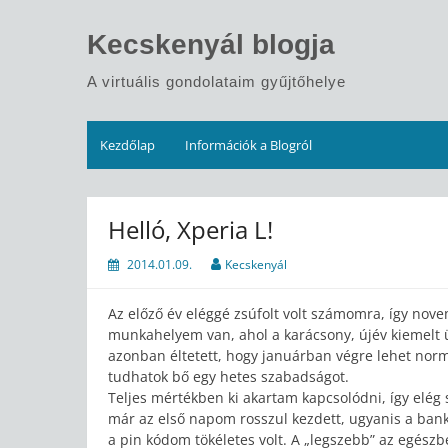
Skip
to
Kecskenyál blogja
content
A virtuális gondolataim gyűjtőhelye
Kezdőlap
Információk a Blogról
Helló, Xperia L!
2014.01.09.
Kecskenyál
Az előző év eléggé zsúfolt volt számomra, így nov
munkahelyem van, ahol a karácsony, újév kiemelt 
azonban éltetett, hogy januárban végre lehet n
tudhatok bő egy hetes szabadságot.
Teljes mértékben ki akartam kapcsolódni, így elég
már az első napom rosszul kezdett, ugyanis a ban
a pin kódom tökéletes volt. A „legszebb” az egészb