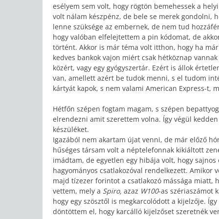
esélyem sem volt, hogy rögtön bemehessek a helyi
volt nálam készpénz, de bele se merek gondolni, 
lenne szüksége az embernek, de nem tud hozzáférni
hogy valóban elfelejtettem a pin kódomat, de akko
történt. Akkor is már téma volt itthon, hogy ha m
kedves bankok vajon miért csak hétköznap vannak 
közért, vagy egy gyógyszertár. Ezért is állok értet
van, amellett azért be tudok menni, s el tudom in
kártyát kapok, s nem valami American Express-t, m
Hétfőn szépen fogtam magam, s szépen bepattyogt
elrendezni amit szerettem volna. Így végül kedden
készüléket.
Igazából nem akartam újat venni, de már előző hó
hűséges társam volt a néptelefonnak kikiáltott ze
imádtam, de egyetlen egy hibája volt, hogy sajnos e
hagyományos csatlakozóval rendelkezett. Amikor v
majd tízezer forintot a csatlakozó mássága miatt,
vettem, mely a
Spiro,
azaz
W100
-as szériaszámot k
hogy egy szösztől is megkarcolódott a kijelzője. Íg
döntöttem el, hogy karcálló kijelzőset szeretnék ve