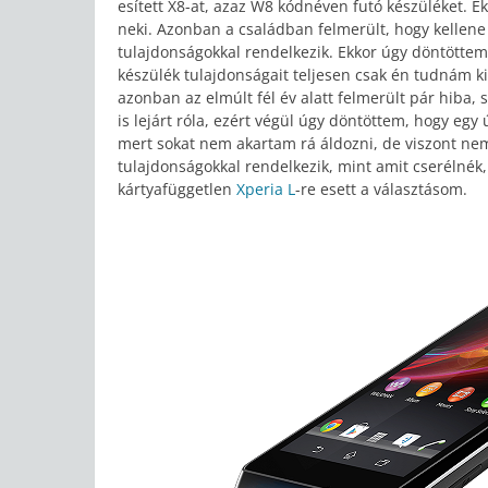
esített X8-at, azaz W8 kódnéven futó készüléket. Ek
neki. Azonban a családban felmerült, hogy kellene
tulajdonságokkal rendelkezik. Ekkor úgy döntötte
készülék tulajdonságait teljesen csak én tudnám ki
azonban az elmúlt fél év alatt felmerült pár hiba, 
is lejárt róla, ezért végül úgy döntöttem, hogy eg
mert sokat nem akartam rá áldozni, de viszont ne
tulajdonságokkal rendelkezik, mint amit cserélné
kártyafüggetlen
Xperia L
-re esett a választásom.