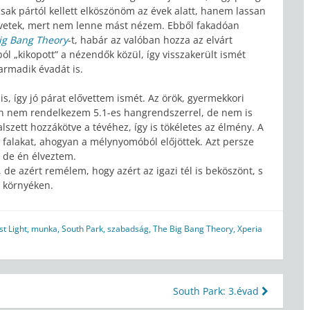
sak pártól kellett elköszönöm az évek alatt, hanem lassan
követek, mert nem lenne mást nézem. Ebből fakadóan
ig Bang Theory
-t, habár az valóban hozza az elvárt
l „kikopott” a nézendők közül, így visszakerült ismét
armadik évadát is.
, így jó párat elővettem ismét. Az örök, gyermekkori
yan nem rendelkezem 5.1-es hangrendszerrel, de nem is
szett hozzákötve a tévéhez, így is tökéletes az élmény. A
a falakat, ahogyan a mélynyomóból előjöttek. Azt persze
 de én élveztem.
e azért remélem, hogy azért az igazi tél is beköszönt, s
a környéken.
st Light
,
munka
,
South Park
,
szabadság
,
The Big Bang Theory
,
Xperia
South Park: 3.évad