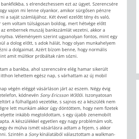
 bankfiókba, s elrendezhessem ezt az ügyet. Szerencsére
hogy vajon mi lenne olyankor, amikor sürgősen pénzre
 a saját számlájához. Két évvel ezelőtt tény és való,
r sem voltam túlságosan boldog, mert hétvége előtt
ár az embernek muszáj bankszámlát vezetni, akkor a
nyitva. Véleményem szerint ugyanolyan fontos, mint egy
lenül a dolog előtt, s adok hálát, hogy olyan munkahelyem
tézni a dolgaimat. Azért bízom benne, hogy normális
int amit múltkor próbáltak rám sózni.
am a bankba, ahol szerencsére elég hamar sikerült
 itthon lehettem egész nap, s várhattam az új mobil
nap végén eléggé vásárláson járt az eszem. Négy évig
netelefon, kódnevén
Sony Ericsson W300i
. Iszonyatosan
ltört a fülhallgató vezetéke, s sajnos ez a készülék nem
égre lett munkám akkor úgy döntöttem, hogy nem fizetek
 helyette inkább megtoldottam, s egy újabb zenemobilt
apta. A készülékkel egyetlen egy nagy problémám volt,
y egy év múlva ismét vásárlásra adtam a fejem, s akkor
nni. Szintén a
Sony
kínálatából választottam a walkman-