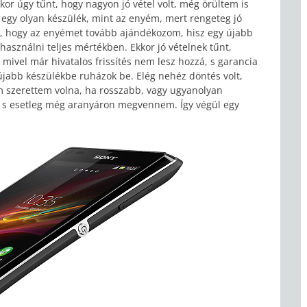
kor úgy tűnt, hogy nagyon jó vétel volt, még örültem is
 egy olyan készülék, mint az enyém, mert rengeteg jó
m, hogy az enyémet tovább ajándékozom, hisz egy újabb
használni teljes mértékben. Ekkor jó vételnek tűnt,
s mivel már hivatalos frissítés nem lesz hozzá, s garancia
y újabb készülékbe ruházok be. Elég nehéz döntés volt,
m szerettem volna, ha rosszabb, vagy ugyanolyan
k, s esetleg még aranyáron megvennem. Így végül egy