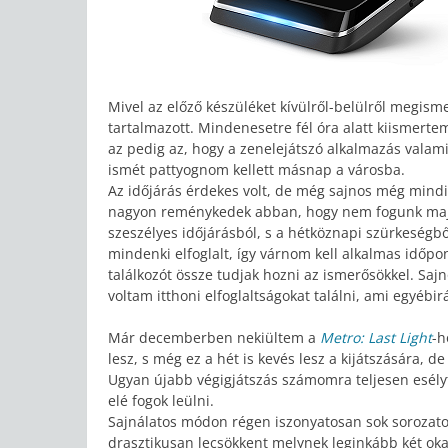
Mivel az előző készüléket kívülről-belülről megi
tartalmazott. Mindenesetre fél óra alatt kiismerte
az pedig az, hogy a zenelejátszó alkalmazás valami 
ismét pattyognom kellett másnap a városba.
Az időjárás érdekes volt, de még sajnos még mindi
nagyon reménykedek abban, hogy nem fogunk majd 
szeszélyes időjárásból, s a hétköznapi szürkeségb
mindenki elfoglalt, így várnom kell alkalmas időpo
találkozót össze tudjak hozni az ismerősökkel. Sajn
voltam itthoni elfoglaltságokat találni, ami egyébi
Már decemberben nekiültem a
Metro: Last Light
-h
lesz, s még ez a hét is kevés lesz a kijátszására,
Ugyan újabb végigjátszás számomra teljesen esély
elé fogok leülni.
Sajnálatos módon régen iszonyatosan sok sorozatot
drasztikusan lecsökkent melynek leginkább két oka 