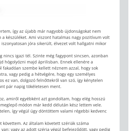
smertem, így az újabb már nagyobb újdonságokat nem
m a készüléket. Ami viszont hatalmas nagy pozitívum volt
iszonyatosan jóra sikerült, élvezet volt hallgatni mikor
g nincs igazi tél. Szinte még fagypont sincsen, azonban
hógolyózni majd áprilisban. Ennek ellenére a
ől fakadóan szembe kellett néznem azzal, hogy sok
ntra, vagy pedig a hétvégére, hogy egy személyes
os ez van, dolgozó felnőttekről van szó, így kénytelen
ránt pár napig tökéletesen ment.
oz, amiről egyébként azt gondoltam, hogy elég hosszú
 de meglepő módon már kedd délután kész lettem vele.
telen, így végül úgy döntöttem valami régebbi kedvenc
 követtem. Az általam követett szériák száma
van: vagy az adott széria végül befejeződött, vagy pedig