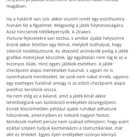
magában.
Ha a halálról van szó, akkor viszont ismét egy pozitívumra
hívnám fel a figyelmet. Mégpedig a játék folytonosságára.
Azaz nincsenek töltőképernyők. A
Drake’s
Fortune
fejezetekre van osztva, s amikor újabb helyszínre
érünk akkor felvillan egy felirat, melyből tudhatjuk, hogy
sikerült továbbjutnunk. Az átvezető animációk pedig a játék
grafikai motorjával készültek, így egyáltalán nem lóg ki az a
bizonyos lóláb, mint egyes játékok esetében. A játék
checkpoint alapú mentéseket használ, s ugyan mi is
nyomhatunk mentéseket, de azok nem sokat érnek, ugyanis
egy esetleges halálnál amúgy is az előző checkpoint alapú
ponthoz kerülünk vissza.
Ha nem elég az a kaland, amit a játék kínál akkor
lehetőségünk van különböző ereklyéket összegyűjteni.
Ennek köszönhetően például újabb ruhákat adhatunk
hősünknek, amennyiben ez nekünk nagyon fontos.
Mindezek mellett persze nem szabad elfelejteni, hogy azért
ezáltal szépen tudjuk kozmetikázni a statisztikánkat, már
akit ez érdekel. Egyes ilyen ereklyéket iszonyú könnyű