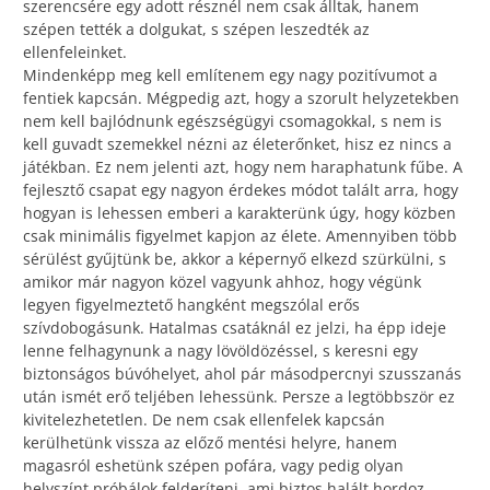
szerencsére egy adott résznél nem csak álltak, hanem
szépen tették a dolgukat, s szépen leszedték az
ellenfeleinket.
Mindenképp meg kell említenem egy nagy pozitívumot a
fentiek kapcsán. Mégpedig azt, hogy a szorult helyzetekben
nem kell bajlódnunk egészségügyi csomagokkal, s nem is
kell guvadt szemekkel nézni az életerőnket, hisz ez nincs a
játékban. Ez nem jelenti azt, hogy nem haraphatunk fűbe. A
fejlesztő csapat egy nagyon érdekes módot talált arra, hogy
hogyan is lehessen emberi a karakterünk úgy, hogy közben
csak minimális figyelmet kapjon az élete. Amennyiben több
sérülést gyűjtünk be, akkor a képernyő elkezd szürkülni, s
amikor már nagyon közel vagyunk ahhoz, hogy végünk
legyen figyelmeztető hangként megszólal erős
szívdobogásunk. Hatalmas csatáknál ez jelzi, ha épp ideje
lenne felhagynunk a nagy lövöldözéssel, s keresni egy
biztonságos búvóhelyet, ahol pár másodpercnyi szusszanás
után ismét erő teljében lehessünk. Persze a legtöbbször ez
kivitelezhetetlen. De nem csak ellenfelek kapcsán
kerülhetünk vissza az előző mentési helyre, hanem
magasról eshetünk szépen pofára, vagy pedig olyan
helyszínt próbálok felderíteni, ami biztos halált hordoz