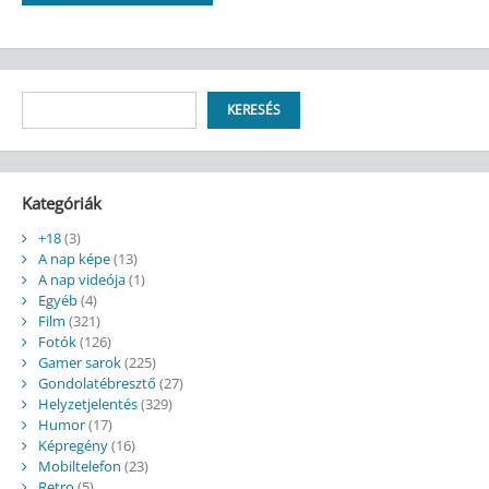
Keresés
KERESÉS
Kategóriák
+18
(3)
A nap képe
(13)
A nap videója
(1)
Egyéb
(4)
Film
(321)
Fotók
(126)
Gamer sarok
(225)
Gondolatébresztő
(27)
Helyzetjelentés
(329)
Humor
(17)
Képregény
(16)
Mobiltelefon
(23)
Retro
(5)