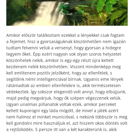
Amikor először találkoztam ezekkel a lényekkel csak fogtam
a fejemet, hisz a gyorsaságuknak köszönhetően nem igazán
tudtam felvenni velük a versenyt, hogy gyorsan a hidegre
tegyem őket. Épp ezért nagyon sok olyan szoros helyzetet
köszönhetek nekik, amikor is egy-egy részt újra kellett
kezdenem nekik köszönhetően. Viszont mindenképp meg
kell említenem pozitív jelzőként, hogy az ellenfelek, s
segítőink némi intelligenciával bírnak. Ugyanis eme lények
rátámadtak az emberi ellenfelekre is, akik természetesen
védekeztek. Így sokszor elegendő volt annyi, hogy elbújjunk,
majd pedig megvárjuk, hogy ők szépen végezzenek velük.
Ugyan unalmas pillanatok voltak ezek, amikor perceket
kellett kuporogni egy láda mögött, de mivel a játék azért
nem halmoz el minket munícióval, s nekünk többször is meg
kell gondolni mire használjuk el, azt hiszem okos döntés volt
a rejtőzködés. S persze itt van a két karakterünk is, akik