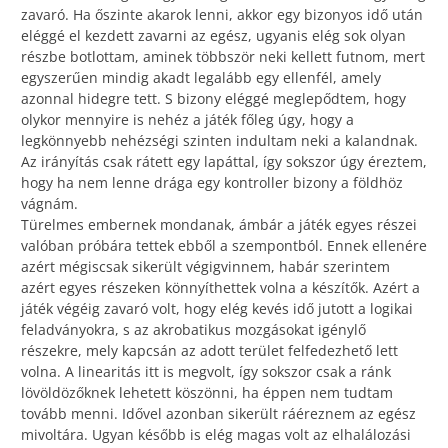
zavaró. Ha őszinte akarok lenni, akkor egy bizonyos idő után
eléggé el kezdett zavarni az egész, ugyanis elég sok olyan
részbe botlottam, aminek többször neki kellett futnom, mert
egyszerűen mindig akadt legalább egy ellenfél, amely
azonnal hidegre tett. S bizony eléggé meglepődtem, hogy
olykor mennyire is nehéz a játék főleg úgy, hogy a
legkönnyebb nehézségi szinten indultam neki a kalandnak.
Az irányítás csak rátett egy lapáttal, így sokszor úgy éreztem,
hogy ha nem lenne drága egy kontroller bizony a földhöz
vágnám.
Türelmes embernek mondanak, ámbár a játék egyes részei
valóban próbára tettek ebből a szempontból. Ennek ellenére
azért mégiscsak sikerült végigvinnem, habár szerintem
azért egyes részeken könnyíthettek volna a készítők. Azért a
játék végéig zavaró volt, hogy elég kevés idő jutott a logikai
feladványokra, s az akrobatikus mozgásokat igénylő
részekre, mely kapcsán az adott terület felfedezhető lett
volna. A linearitás itt is megvolt, így sokszor csak a ránk
lövöldözőknek lehetett köszönni, ha éppen nem tudtam
tovább menni. Idővel azonban sikerült ráéreznem az egész
mivoltára. Ugyan később is elég magas volt az elhalálozási