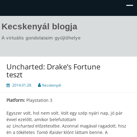
Kecskenyál blogja
A virtuális gondolataim gyűjtőhelye
Uncharted: Drake’s Fortune
teszt
2014.01.28.
Kecskenyál
Platform:
Playstation 3
Egyszer volt, hol nem volt. Volt egy szép nyári nap, jó pár
évvel ezelőtt, amikor belefutottam
az
Uncharted
előzetesébe. Azonnal magával ragadott, hisz
én a tökéletes
Tomb Raider
klónt láttam benne. A