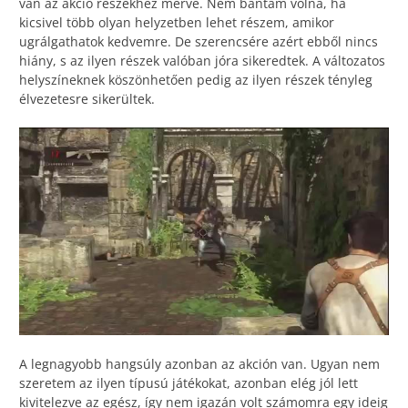
van az akció részekhez mérve. Nem bántam volna, ha
kicsivel több olyan helyzetben lehet részem, amikor
ugrálgathatok kedvemre. De szerencsére azért ebből nincs
hiány, s az ilyen részek valóban jóra sikeredtek. A változatos
helyszíneknek köszönhetően pedig az ilyen részek tényleg
élvezetesre sikerültek.
A legnagyobb hangsúly azonban az akción van. Ugyan nem
szeretem az ilyen típusú játékokat, azonban elég jól lett
kivitelezve az egész, így nem igazán volt számomra egy ideig