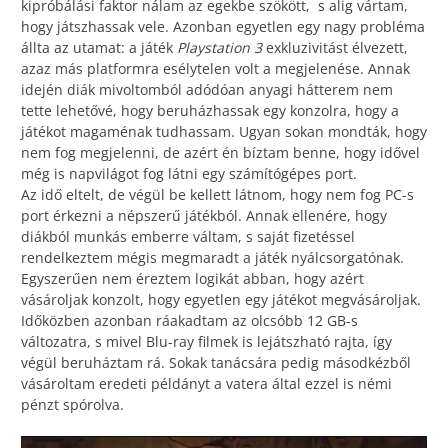
kipróbálási faktor nálam az egekbe szökött, s alig vártam,
hogy játszhassak vele. Azonban egyetlen egy nagy probléma
állta az utamat: a játék
Playstation 3
exkluzivitást élvezett,
azaz más platformra esélytelen volt a megjelenése. Annak
idején diák mivoltomból adódóan anyagi hátterem nem
tette lehetővé, hogy beruházhassak egy konzolra, hogy a
játékot magaménak tudhassam. Ugyan sokan mondták, hogy
nem fog megjelenni, de azért én bíztam benne, hogy idővel
még is napvilágot fog látni egy számítógépes port.
Az idő eltelt, de végül be kellett látnom, hogy nem fog PC-s
port érkezni a népszerű játékból. Annak ellenére, hogy
diákból munkás emberre váltam, s saját fizetéssel
rendelkeztem mégis megmaradt a játék nyálcsorgatónak.
Egyszerűen nem éreztem logikát abban, hogy azért
vásároljak konzolt, hogy egyetlen egy játékot megvásároljak.
Időközben azonban ráakadtam az olcsóbb 12 GB-s
változatra, s mivel Blu-ray filmek is lejátszható rajta, így
végül beruháztam rá. Sokak tanácsára pedig másodkézből
vásároltam eredeti példányt a vatera által ezzel is némi
pénzt spórolva.