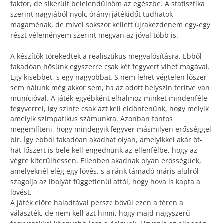
faktor, de sikerült belelendülnöm az egészbe. A statisztika
szerint nagyjából nyolc órányi játékidőt tudhatok
magaménak, de mivel sokszor kellett újrakezdenem egy-egy
részt véleményem szerint megvan az jóval több is.
A készítők törekedtek a realisztikus megvalósításra. Ebből
fakadóan hősünk egyszerre csak két fegyvert vihet magával.
Egy kisebbet, s egy nagyobbat. S nem lehet végtelen lőszer
sem nálunk még akkor sem, ha az adott helyszín terítve van
munícióval. A játék egyébként elhalmoz minket mindenféle
fegyverrel, így szinte csak azt kell eldöntenünk, hogy melyik
amelyik szimpatikus számunkra. Azonban fontos
megemlíteni, hogy mindegyik fegyver másmilyen erősséggel
bír. Így ebből fakadóan akadhat olyan, amelyikkel akár öt-
hat lőszert is bele kell engednünk az ellenfélbe, hogy az
végre kiterülhessen. Ellenben akadnak olyan erősségűek,
amelyeknél elég egy lövés, s a ránk támadó máris alulról
szagolja az ibolyát függetlenül attól, hogy hova is kapta a
lövést.
A játék előre haladtával persze bővül ezen a téren a
választék, de nem kell azt hinni, hogy majd nagyszerű