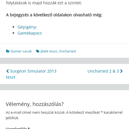
folytatások is majd hozzák ezt a szintet.
A bejegyzés a következő oldalakon olvasható még:
Gépigény
;
Gamekapocs
Gamer sarok
Játék teszt
,
Uncharted
Bejegyzés
Surgeon Simulator 2013
Uncharted 2 & 3
teszt
navigáció
Vélemény, hozzászólás?
Az e-mail címet nem tesszük közzé.
A kötelező mezőket
*
karakterrel
jelöltük
Hozzászólás
*