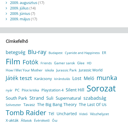
2009. augusztus
(17)
2009. július
(14)
2009. június
(7)
2009. május
(17)
Címkefelhő
Blu-ray
betegség
ER
Budapest
Cyanide and Happiness
Film
Fotók
Gamer sarok
Glee
HD
Friends
Jurassic World
How I Met Your Mother
iskola
Jurassic Park
munka
Játék teszt
Lost
Meló
Karácsony
kirándulás
Sorozat
Silent Hill
Playstation 4
PC
Pilot kritika
nyár
Strand
szabadság
South Park
Suli
Supernatural
The Big Bang Theory
The Last Of Us
Tavasz
Szilveszter
Tomb Raider
Tél
Uncharted
Vészhelyzet
Videó
X-akták
Állatok
Évértékelő
Ősz