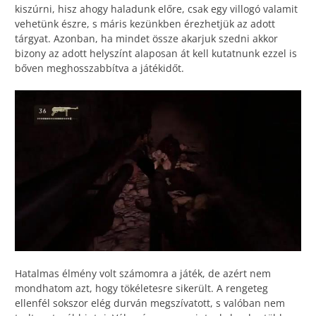
kiszúrni, hisz ahogy haladunk előre, csak egy villogó valamit
vehetünk észre, s máris kezünkben érezhetjük az adott
tárgyat. Azonban, ha mindet össze akarjuk szedni akkor
bizony az adott helyszínt alaposan át kell kutatnunk ezzel is
bőven meghosszabbítva a játékidőt.
Hatalmas élmény volt számomra a játék, de azért nem
mondhatom azt, hogy tökéletesre sikerült. A rengeteg
ellenfél sokszor elég durván megszívatott, s valóban nem