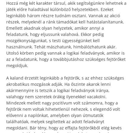
Hozzá még két karakter társul, akik segítségünkre lehetnek a
játék előre haladtával különböző helyzetekben. Ezeket
leginkább három részre tudnám osztani. Vannak az akció
részek, melyeknél a ránk támadókat kell hatástalanítanunk.
Emellett akadnak olyan helyzetek, amikor annyi a
feladatunk, hogy eljussunk valahová. Ekkor pedig
mozgékonyságunkat, s testi ügyességünket kell
használnunk. Tehát mászhatunk, himbálózhatunk akár.
Utolsó körben pedig vannak a logikai feladványok, amikor is
az a feladatunk, hogy a továbbjutáshoz szükséges fejtörőket
megoldjuk.
A kaland érzetét leginkább a fejtörők, s az ehhez szükséges
akrobatikus mozgások adják. Ha őszinte akarok lenni
akármennyire is tetszik a logikai feladványok iránya,
valahogy nem szeretek órákig ilyenekkel vacakolni.
Mindezek mellett nagy pozitívum volt számomra, hogy a
fejtőrök nem voltak hihetetlenül nehezek, s elegendő volt
elővenni a naplónkat, amelyben olyan útmutatók
találhatóak, melyek segítettek az adott feladványt
megoldani. Bár tény, hogy az effajta fejtörőkből elég kevés