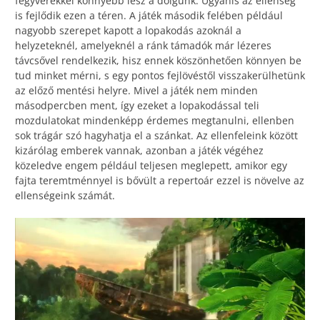
fegyverekkel könnyebb lesz a dolgunk. Ugyanis az ellenség
is fejlődik ezen a téren. A játék második felében például
nagyobb szerepet kapott a lopakodás azoknál a
helyzeteknél, amelyeknél a ránk támadók már lézeres
távcsővel rendelkezik, hisz ennek köszönhetően könnyen be
tud minket mérni, s egy pontos fejlövéstől visszakerülhetünk
az előző mentési helyre. Mivel a játék nem minden
másodpercben ment, így ezeket a lopakodással teli
mozdulatokat mindenképp érdemes megtanulni, ellenben
sok trágár szó hagyhatja el a szánkat. Az ellenfeleink között
kizárólag emberek vannak, azonban a játék végéhez
közeledve engem például teljesen meglepett, amikor egy
fajta teremtménnyel is bővült a repertoár ezzel is növelve az
ellenségeink számát.