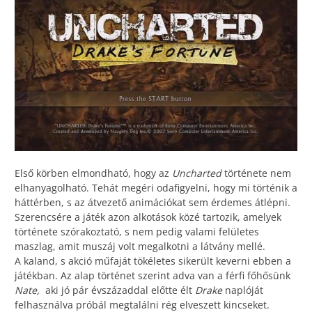
Első körben elmondható, hogy az
Uncharted
története nem
elhanyagolható. Tehát megéri odafigyelni, hogy mi történik a
háttérben, s az átvezető animációkat sem érdemes átlépni.
Szerencsére a játék azon alkotások közé tartozik, amelyek
története szórakoztató, s nem pedig valami felületes
maszlag, amit muszáj volt megalkotni a látvány mellé.
A kaland, s akció műfaját tökéletes sikerült keverni ebben a
játékban. Az alap történet szerint adva van a férfi főhősünk
Nate,
aki jó pár évszázaddal előtte élt
Drake
naplóját
felhasználva próbál megtalálni rég elveszett kincseket.