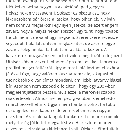
tudtam továbbjutni. Véleményem szerint a kalandra több
időt kellett volna hagyni, s az akcióból pedig egyes
helyszíneken visszavenni. Sokszor ez okozta azt, hogy
kikapcsoltam pár órára a játékot, hogy pihenjek. Nyilván
nem könnyű megalkotni egy ilyen játékot, de azért engem
zavart, hogy a helyszíneken sokszor úgy tűnt, hogy tovább
tudok menni, de valahogy mégsem. Szerencsére kevésszer
végződött halállal az ilyen megközelítés, de azért eléggé
zavart. Főleg amikor láthatatlan falakba ütköztem. A
karakterek mozgásán sem ártott volna még tovább dolgozni.
Utolsó szóban viszont mindenképp említést kell tennem a
grafikai megvalósításról. Ugyan most találkoztam először a
játékkal úgy, hogy valóban játszhattam vele, s kapásból
tudnék több olyan címet mondani, ami jobb látványvilággal
bír. Azonban nem szabad elfelejteni, hogy egy 2007-ben
megjelent játékról beszélünk, s ezzel a mércével szabad
csak értékelni. Ahhoz mérten pedig valóban kiemelkedő
címről beszélhetünk. Ugyan nem bántam volna, ha több
dzsungeles részt kapunk, de ennek ellenére is nagyon
élveztem. Akadtak barlangok, bunkerek, különböző romok,
melyek elég jól lettek megvalósítva. Hisz szinte minden
egyes részlet valóban kidolgozott volt. Olykor előfordultak