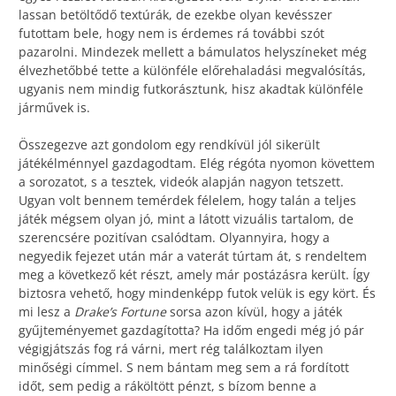
lassan betöltődő textúrák, de ezekbe olyan kevésszer
futottam bele, hogy nem is érdemes rá további szót
pazarolni. Mindezek mellett a bámulatos helyszíneket még
élvezhetőbbé tette a különféle előrehaladási megvalósítás,
ugyanis nem mindig futkorásztunk, hisz akadtak különféle
járművek is.
Összegezve azt gondolom egy rendkívül jól sikerült
játékélménnyel gazdagodtam. Elég régóta nyomon követtem
a sorozatot, s a tesztek, videók alapján nagyon tetszett.
Ugyan volt bennem temérdek félelem, hogy talán a teljes
játék mégsem olyan jó, mint a látott vizuális tartalom, de
szerencsére pozitívan csalódtam. Olyannyira, hogy a
negyedik fejezet után már a vaterát túrtam át, s rendeltem
meg a következő két részt, amely már postázásra került. Így
biztosra vehető, hogy mindenképp futok velük is egy kört. És
mi lesz a
Drake’s Fortune
sorsa azon kívül, hogy a játék
gyűjteményemet gazdagította? Ha időm engedi még jó pár
végigjátszás fog rá várni, mert rég találkoztam ilyen
minőségi címmel. S nem bántam meg sem a rá fordított
időt, sem pedig a ráköltött pénzt, s bízom benne a