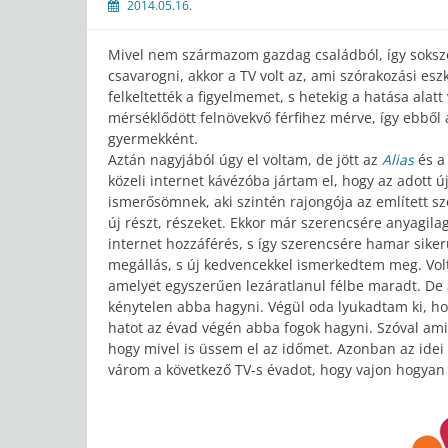
2014.05.16.
Mivel nem származom gazdag családból, így sokszo
csavarogni, akkor a TV volt az, ami szórakozási es
felkeltették a figyelmemet, s hetekig a hatása ala
mérséklődött felnövekvő férfihez mérve, így ebből
gyermekként.
Aztán nagyjából úgy el voltam, de jött az
Alias
és 
közeli internet kávézóba jártam el, hogy az adott 
ismerősömnek, aki szintén rajongója az említett sz
új részt, részeket. Ekkor már szerencsére anyagila
internet hozzáférés, s így szerencsére hamar siker
megállás, s új kedvencekkel ismerkedtem meg. Volt 
amelyet egyszerűen lezáratlanul félbe maradt. De a
kénytelen abba hagyni. Végül oda lyukadtam ki, hog
hatot az évad végén abba fogok hagyni. Szóval ami
hogy mivel is üssem el az időmet. Azonban az idei
várom a következő TV-s évadot, hogy vajon hogyan i