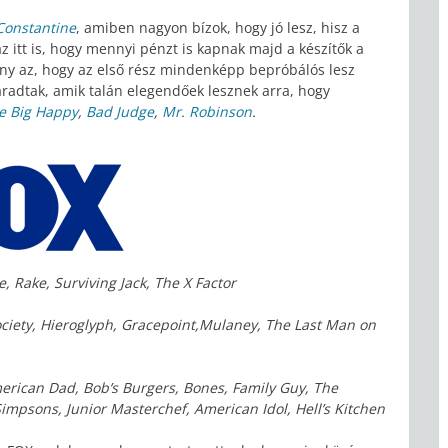
Constantine
, amiben nagyon bízok, hogy jó lesz, hisz a
 itt is, hogy mennyi pénzt is kapnak majd a készítők a
ény az, hogy az első rész mindenképp bepróbálós lesz
aradtak, amik talán elegendőek lesznek arra, hogy
e Big Happy
,
Bad Judge
,
Mr. Robinson
.
 Rake, Surviving Jack, The X Factor
iety, Hieroglyph, Gracepoint,Mulaney, The Last Man on
erican Dad, Bob’s Burgers, Bones, Family Guy, The
Simpsons, Junior Masterchef, American Idol, Hell’s Kitchen