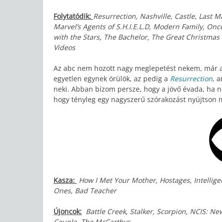
Folytatódik:
Resurrection, Nashville, Castle, Last 
Marvel’s Agents of S.H.I.E.L.D, Modern Family, On
with the Stars, The Bachelor, The Great Christmas 
Videos
Az abc nem hozott nagy meglepetést nekem, már ami
egyetlen egynek örülök, az pedig a
Resurrection
, 
neki. Abban bízom persze, hogy a jövő évada, ha n
hogy tényleg egy nagyszerű szórakozást nyújtson m
Kasza:
How I Met Your Mother, Hostages, Intellige
Ones, Bad Teacher
Újoncok:
Battle Creek, Stalker, Scorpion, NCIS: N
Couple, The McCarthys