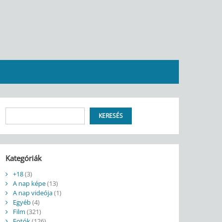
Keresés
KERESÉS
Kategóriák
+18
(3)
A nap képe
(13)
A nap videója
(1)
Egyéb
(4)
Film
(321)
Fotók
(126)