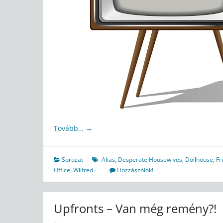
Tovább…
→
Sorozat
Alias
,
Desperate Housewives
,
Dollhouse
,
Fr
Office
,
Wilfred
Hozzászólok!
Upfronts – Van még remény?!