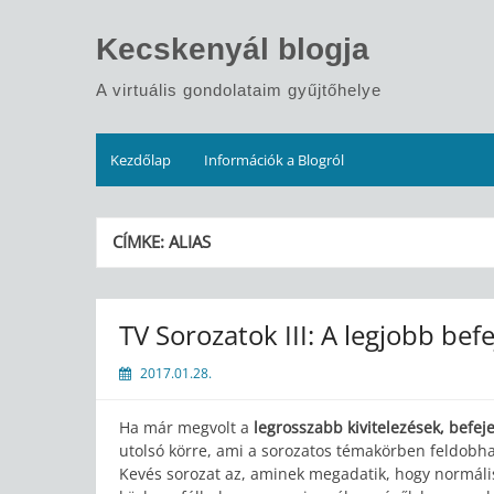
Skip
to
Kecskenyál blogja
content
A virtuális gondolataim gyűjtőhelye
Kezdőlap
Információk a Blogról
CÍMKE:
ALIAS
TV Sorozatok III: A legjobb bef
2017.01.28.
Ha már megvolt a
legrosszabb kivitelezések, befe
utolsó körre, ami a sorozatos témakörben feldobh
Kevés sorozat az, aminek megadatik, hogy normális