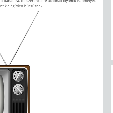
bb bánatára, de szerencsére akadnak olyanok is, amelyek
ent kielégítően búcsúznak.