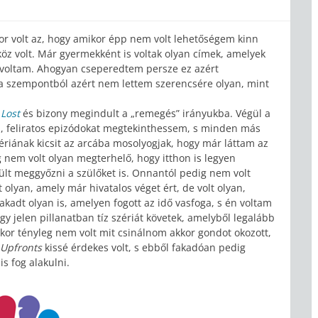
r volt az, hogy amikor épp nem volt lehetőségem kinn
zköz volt. Már gyermekként is voltak olyan címek, amelyek
tt voltam. Ahogyan cseperedtem persze ez azért
 a szempontból azért nem lettem szerencsére olyan, mint
a
Lost
és bizony megindult a „remegés” irányukba. Végül a
új, feliratos epizódokat megtekinthessem, s minden más
ériának kicsit az arcába mosolyogjak, hogy már láttam az
g nem volt olyan megterhelő, hogy itthon is legyen
ült meggyőzni a szülőket is. Onnantól pedig nem volt
olyan, amely már hivatalos véget ért, de volt olyan,
kadt olyan is, amelyen fogott az idő vasfoga, s én voltam
y jelen pillanatban tíz szériát követek, amelyből legalább
kor tényleg nem volt mit csinálnom akkor gondot okozott,
Upfronts
kissé érdekes volt, s ebből fakadóan pedig
s fog alakulni.