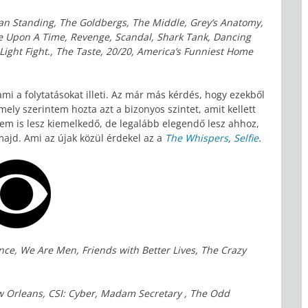
Man Standing, The Goldbergs, The Middle, Grey’s Anatomy,
ce Upon A Time, Revenge, Scandal, Shark Tank, Dancing
Light Fight., The Taste, 20/20, America’s Funniest Home
 a folytatásokat illeti. Az már más kérdés, hogy ezekből
amely szerintem hozta azt a bizonyos szintet, amit kellett
em is lesz kiemelkedő, de legalább elegendő lesz ahhoz,
ajd. Ami az újak közül érdekel az a
The Whispers
,
Selfie
.
nce, We Are Men, Friends with Better Lives, The Crazy
ew Orleans, CSI: Cyber, Madam Secretary , The Odd