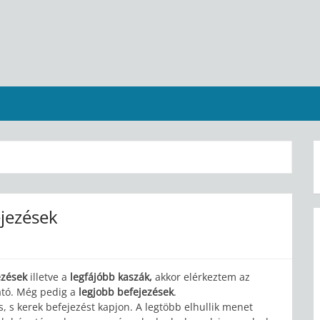
ejezések
jezések
illetve a
legfájóbb kaszák,
akkor elérkeztem az
ató. Még pedig a
legjobb befejezések
.
, s kerek befejezést kapjon. A legtöbb elhullik menet