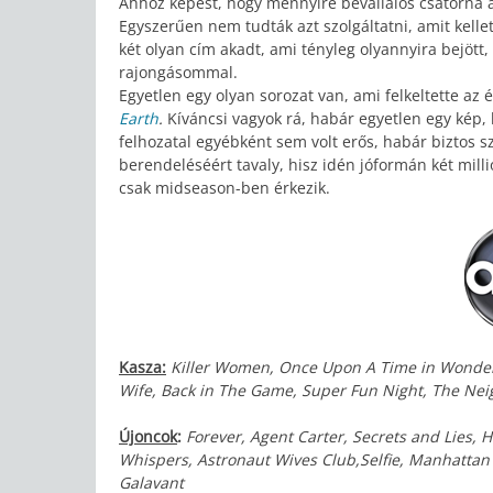
Ahhoz képest, hogy mennyire bevállalós csatorna 
Egyszerűen nem tudták azt szolgáltatni, amit kelle
két olyan cím akadt, ami tényleg olyannyira bejött
rajongásommal.
Egyetlen egy olyan sorozat van, ami felkeltette az
Earth
.
Kíváncsi vagyok rá, habár egyetlen egy kép,
felhozatal egyébként sem volt erős, habár biztos s
berendeléséért tavaly, hisz idén jóformán két mill
csak midseason-ben érkezik.
Kasza:
Killer Women, Once Upon A Time in Wonderl
Wife, Back in The Game, Super Fun Night, The Nei
Újoncok
:
Forever, Agent Carter, Secrets and Lies,
Whispers, Astronaut Wives Club,Selfie, Manhattan Lo
Galavant