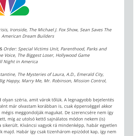
isis, Ironside, The Michael J. Fox Show, Sean Saves The
, American Dream Builders
& Order: Special Victims Unit, Parenthood, Parks and
The Voice, The Biggest Loser, Hollywood Game
ll Night in America
stantine, The Mysteries of Laura, A.D., Emerald City,
Big Happy, Marry Me, Mr. Robinson, Mission Control,
olyan széria, amit várok tőlük. A legnagyobb bejelentés
bként már olvastam korábban is, csak éppenséggel akkor
ha mégis meggondolják magukat. De szerencsére nem így
zett, míg az utolsó kettő sajnálatos módon nekem (is)
a sikerült. Kíváncsi vagyok rá mindenképp, habár egyetlen
ik majd. Habár így csak tizenhárom epizódot kap, így nem