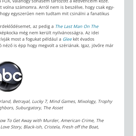
a FOX, valahogy sohasem tartozott a kedvenceim közé.
tt volna számomra. Arról nem is beszélve, hogy csak egy-
, hogy egyszerűen nem tudtam mit csinálni a fanatikus
 érdeklődésemet, az pedig a
The Last Man On The
 képkocka még nem került nyilvánosságra. Az idei
zívják most a fogukat például a
Glee
két évados
ió néző is épp hogy megvolt a szériának. Igaz, jövőre már
and, Betrayal, Lucky 7, Mind Games, Mixology, Trophy
ghbors, Suburgatory, The Asset
 How To Get Away with Murder, American Crime, The
ve Story, Black-ish, Cristela, Fresh off the Boat,