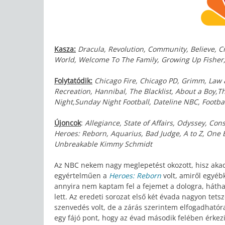
Kasza:
Dracula, Revolution, Community, Believe, Cr
World, Welcome To The Family, Growing Up Fisher
Folytatódik:
Chicago Fire, Chicago PD, Grimm, Law 
Recreation, Hannibal, The Blacklist, About a Boy,
Night,Sunday Night Football, Dateline NBC, Footba
Újoncok
:
Allegiance, State of Affairs, Odyssey, Con
Heroes: Reborn, Aquarius, Bad Judge, A to Z, One 
Unbreakable Kimmy Schmidt
Az NBC nekem nagy meglepetést okozott, hisz akad 
egyértelműen a
Heroes: Reborn
volt, amiről egyé
annyira nem kaptam fel a fejemet a dologra, hát
lett. Az eredeti sorozat első két évada nagyon tets
szenvedés volt, de a zárás szerintem elfogadhatór
egy fájó pont, hogy az évad második felében érkez