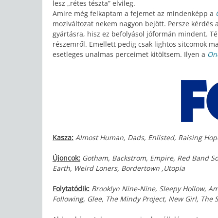
lesz „rétes tészta” elvileg.
Amire még felkaptam a fejemet az mindenképp a
moziváltozat nekem nagyon bejött. Persze kérdés az
gyártásra, hisz ez befolyásol jóformán mindent. T
részemről. Emellett pedig csak lightos sitcomok m
esetleges unalmas perceimet kitöltsem. Ilyen a
On
Kasza:
Almost Human, Dads, Enlisted, Raising Hope,
Újoncok:
Gotham, Backstrom, Empire, Red Band Soc
Earth, Weird Loners, Bordertown ,Utopia
Folytatódik:
Brooklyn Nine-Nine, Sleepy Hollow, Am
Following, Glee, The Mindy Project, New Girl, The 