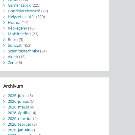
Gamer sarok
(225)
Gondolatébresztő
(27)
Helyzetjelentés
(329)
Humor
(17)
Képregény
(16)
Mobiltelefon
(23)
Retro
(5)
Sorozat
(453)
Számítástechnika
(24)
Videó
(18)
Zene
(8)
Archívum
2026. július
(5)
2026. június
(5)
2026. május
(4)
2026. április
(14)
2026. március
(4)
2026. február
(3)
2026. január
(7)