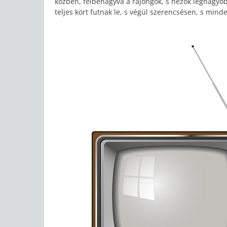
közben, félbehagyva a rajongók, s nézők legnagyo
teljes kört futnak le, s végül szerencsésen, s mind