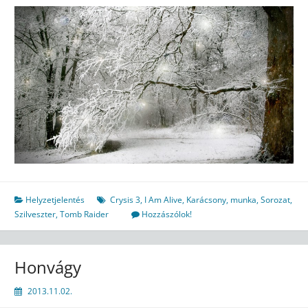
Helyzetjelentés
Crysis 3
,
I Am Alive
,
Karácsony
,
munka
,
Sorozat
,
Szilveszter
,
Tomb Raider
Hozzászólok!
Honvágy
2013.11.02.