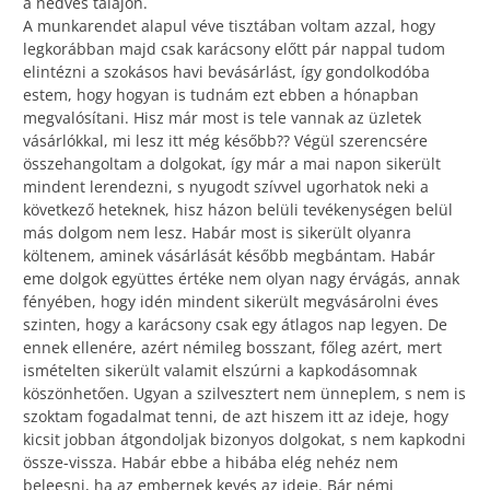
a nedves talajon.
A munkarendet alapul véve tisztában voltam azzal, hogy
legkorábban majd csak karácsony előtt pár nappal tudom
elintézni a szokásos havi bevásárlást, így gondolkodóba
estem, hogy hogyan is tudnám ezt ebben a hónapban
megvalósítani. Hisz már most is tele vannak az üzletek
vásárlókkal, mi lesz itt még később?? Végül szerencsére
összehangoltam a dolgokat, így már a mai napon sikerült
mindent lerendezni, s nyugodt szívvel ugorhatok neki a
következő heteknek, hisz házon belüli tevékenységen belül
más dolgom nem lesz. Habár most is sikerült olyanra
költenem, aminek vásárlását később megbántam. Habár
eme dolgok együttes értéke nem olyan nagy érvágás, annak
fényében, hogy idén mindent sikerült megvásárolni éves
szinten, hogy a karácsony csak egy átlagos nap legyen. De
ennek ellenére, azért némileg bosszant, főleg azért, mert
ismételten sikerült valamit elszúrni a kapkodásomnak
köszönhetően. Ugyan a szilvesztert nem ünneplem, s nem is
szoktam fogadalmat tenni, de azt hiszem itt az ideje, hogy
kicsit jobban átgondoljak bizonyos dolgokat, s nem kapkodni
össze-vissza. Habár ebbe a hibába elég nehéz nem
beleesni, ha az embernek kevés az ideje. Bár némi