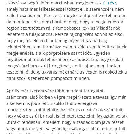
csúszással végül idén márciusban megjelent az
új rész
,
amely hatalmas lelkesedéssel töltött el, s szerencsére nem
kellett csalódnom. Persze ez megtörtént pozitív értelemben,
de mindenesetre nem bántam meg, hogy a megjelenéskor
rögtön szert tettem rá, s fémdobozos, exkluzív kiadásnak
lehettem a tulajdonosa. Persze rajongóként az volt az első,
hogy még év elején leadtam igényemet szabadság
tekintetében, ami természetesen tökéletesen lefedte a játék
megjelenését, s a kipörgetésére szánt időt. Egyetlen
negatívumot tudok felhozni erre az időszakra, hogy ezalatt
megvásároltam az új bringámat, amit sajnos nem tudtam
tesztelni jó ideig, ugyanis még március végén is röpködtek a
mínuszok, s fehérben pompázott minden.
Április már szerencsére több mindent tartogatott
számomra. Első körben végre megérkezett a tavasz, így már
a kedvem is jobb lett, s sokkal több energiával
rendelkeztem, mint előtte. Az már csak extrának számított,
hogy végre az új bringát is lehetett tesztelni, így aztán voltak
„túrák” rendesen. Amellett, hogy a szabadidőm java részét
vagy munkahelyen, vagy pedig csavargással töltöttem jutott