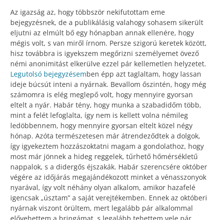
Az igazság az, hogy többször nekifutottam eme
bejegyzésnek, de a publikálásig valahogy sohasem sikerült
eljutni az elmúlt bő egy hónapban annak ellenére, hogy
mégis volt, s van miről írnom. Persze szigorú keretek között,
hisz továbbra is igyekszem megőrizni személyemet övező
némi anonimitást elkerülve ezzel pár kellemetlen helyzetet.
Legutolsó bejegyzésem
ben épp azt taglaltam, hogy lassan
ideje búcsút inteni a nyárnak. Bevallom őszintén, hogy még
számomra is elég meglepő volt, hogy mennyire gyorsan
eltelt a nyár. Habár tény, hogy munka a szabadidőm több,
mint a felét lefoglalta, így nem is kellett volna némileg
ledöbbennem, hogy mennyire gyorsan eltelt közel négy
hónap. Azóta természetesen már átrendeződtek a dolgok,
így igyekeztem hozzászoktatni magam a gondolathoz, hogy
most már jönnek a hideg reggelek, tűrhető hőmérsékletű
nappalok, s a didergős éjszakák. Habár szerencsére október
végére az időjárás megajándékozott minket a vénasszonyok
nyarával, így volt néhány olyan alkalom, amikor hazafelé
igencsak „úsztam” a saját verejtékemben. Ennek az októberi
nyárnak viszont örültem, mert legalább pár alkalommal
elővehettem a bringámat, s legalább tehettem vele pár