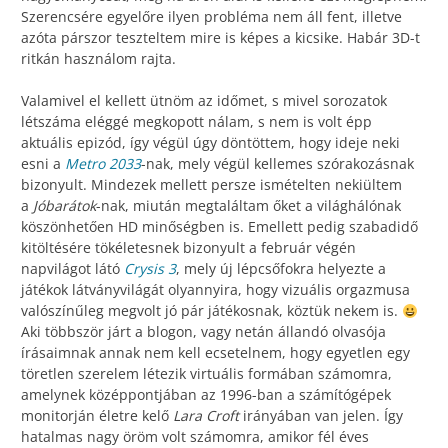
Szerencsére egyelőre ilyen probléma nem áll fent, illetve
azóta párszor teszteltem mire is képes a kicsike. Habár 3D-t
ritkán használom rajta.
Valamivel el kellett ütnöm az időmet, s mivel sorozatok
létszáma eléggé megkopott nálam, s nem is volt épp
aktuális epizód, így végül úgy döntöttem, hogy ideje neki
esni a
Metro 2033
-nak, mely végül kellemes szórakozásnak
bizonyult. Mindezek mellett persze ismételten nekiültem
a
Jóbarátok
-nak, miután megtaláltam őket a világhálónak
köszönhetően HD minőségben is. Emellett pedig szabadidő
kitöltésére tökéletesnek bizonyult a február végén
napvilágot látó
Crysis 3
, mely új lépcsőfokra helyezte a
játékok látványvilágát olyannyira, hogy vizuális orgazmusa
valószínűleg megvolt jó pár játékosnak, köztük nekem is.
Aki többször járt a blogon, vagy netán állandó olvasója
írásaimnak annak nem kell ecsetelnem, hogy egyetlen egy
töretlen szerelem létezik virtuális formában számomra,
amelynek középpontjában az 1996-ban a számítógépek
monitorján életre kelő
Lara Croft
irányában van jelen. Így
hatalmas nagy öröm volt számomra, amikor fél éves