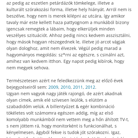
az pedig az eszetlen petárdázók tömkelege, illetve a
kulturált szórakozási forma, illetve hely hiányát. Arról nem is
beszélve, hogy nem is merek kilépni az utcára, így amikor
tavaly már este kellett haza pattyognom a munkából bizony
igencsak remegtek a lábaim, hogy elkerüljek minden
veszélyes szituációt. Ahhoz pedig nincs kedvem asszisztálni,
hogy mások hogyan részegednek le, illetve jó arcot vágjak
olyan dologhoz, amit nem élvezek. Végül pedig marad a
hagyományos megoldás: sz*rni az egészre, s csinálni azt,
amihez van kedvem itthon. Egy napot pedig kibírok, hogy
nem megyek sehova.
Természetesen azért ne feledkezzünk meg az előző évek
bejegyzéseiről sem:
2009
,
2010
,
2011
,
2012
.
Ugyan nem vagyok nagy játék rajongó, de azért akadnak
olyan címek, amik elé szívesen leülök, s elütöm a
szabadidőm velük. A billentyűzet & egér kombináció
tökéletes volt számomra egészen addig, míg az első
komolyabb munkámból nem vettem meg a hőn áhított TV-t,
s nem jöttem rá, hogy monitorként is funkcionálhat, s
kényelmesen, ágyból fekve is tudok jót szórakozni. Igaz,