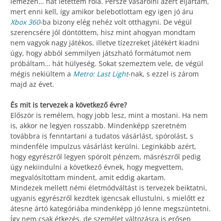
lemezen… hát letettem róla. Persze vásárolni azért eljártam,
mert enni kell, így amikor belebotlottam egy igen jó áru
Xbox 360
-ba bizony elég nehéz volt otthagyni. De végül
szerencsére jól döntöttem, hisz mint ahogyan mondtam
nem vagyok nagy játékos, illetve tízezreket játékért kiadni
úgy, hogy abból semmilyen játszható formátumot nem
próbáltam… hát hülyeség. Sokat szemeztem vele, de végül
mégis nekiültem a
Metro: Last Light
-nak, s ezzel is zárom
majd az évet.
És mit is tervezek a következő évre?
Először is remélem, hogy jobb lesz, mint a mostani. Ha nem
is, akkor ne legyen rosszabb. Mindenképp szeretném
továbbra is fenntartani a tudatos vásárlást, spórolást, s
mindenféle impulzus vásárlást kerülni. Leginkább azért,
hogy egyrészről legyen spórolt pénzem, másrészről pedig
úgy nekiindulni a következő évnek, hogy megvettem,
megvalósítottam mindent, amit eddig akartam.
Mindezek mellett némi életmódváltást is tervezek beiktatni,
ugyanis egyrészről kezdtek igencsak ellustulni, s mielőtt ez
átesne ártó kategóriába mindenképp jó lenne megszüntetni.
Így nem csak étkezés, de személet változásra is erősen