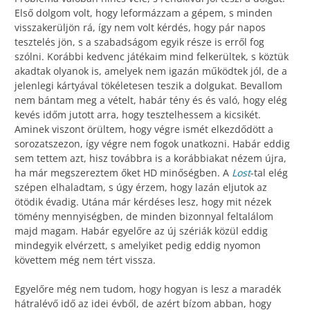
Első dolgom volt, hogy leformázzam a gépem, s minden
visszakerüljön rá, így nem volt kérdés, hogy pár napos
tesztelés jön, s a szabadságom egyik része is erről fog
szólni. Korábbi kedvenc játékaim mind felkerültek, s köztük
akadtak olyanok is, amelyek nem igazán működtek jól, de a
jelenlegi kártyával tökéletesen teszik a dolgukat. Bevallom
nem bántam meg a vételt, habár tény és és való, hogy elég
kevés időm jutott arra, hogy tesztelhessem a kicsikét.
Aminek viszont örültem, hogy végre ismét elkezdődött a
sorozatszezon, így végre nem fogok unatkozni. Habár eddig
sem tettem azt, hisz továbbra is a korábbiakat nézem újra,
ha már megszereztem őket HD minőségben. A
Lost
-tal elég
szépen elhaladtam, s úgy érzem, hogy lazán eljutok az
ötödik évadig. Utána már kérdéses lesz, hogy mit nézek
tömény mennyiségben, de minden bizonnyal feltalálom
majd magam. Habár egyelőre az új szériák közül eddig
mindegyik elvérzett, s amelyiket pedig eddig nyomon
követtem még nem tért vissza.
Egyelőre még nem tudom, hogy hogyan is lesz a maradék
hátralévő idő az idei évből, de azért bízom abban, hogy