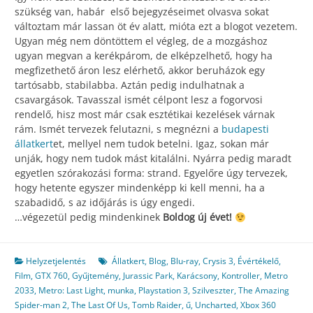
szükség van, habár első bejegyzéseimet olvasva sokat
változtam már lassan öt év alatt, mióta ezt a blogot vezetem.
Ugyan még nem döntöttem el végleg, de a mozgáshoz
ugyan megvan a kerékpárom, de elképzelhető, hogy ha
megfizethető áron lesz elérhető, akkor beruházok egy
tartósabb, stabilabba. Aztán pedig indulhatnak a
csavargások. Tavasszal ismét célpont lesz a fogorvosi
rendelő, hisz most már csak esztétikai kezelések várnak
rám. Ismét tervezek felutazni, s megnézni a
budapesti
állatkert
et, mellyel nem tudok betelni. Igaz, sokan már
unják, hogy nem tudok mást kitalálni. Nyárra pedig maradt
egyetlen szórakozási forma: strand. Egyelőre úgy tervezek,
hogy hetente egyszer mindenképp ki kell menni, ha a
szabadidő, s az időjárás is úgy engedi.
…végezetül pedig mindenkinek
Boldog új évet!
Helyzetjelentés
Állatkert
,
Blog
,
Blu-ray
,
Crysis 3
,
Évértékelő
,
Film
,
GTX 760
,
Gyűjtemény
,
Jurassic Park
,
Karácsony
,
Kontroller
,
Metro
2033
,
Metro: Last Light
,
munka
,
Playstation 3
,
Szilveszter
,
The Amazing
Spider-man 2
,
The Last Of Us
,
Tomb Raider
,
ű
,
Uncharted
,
Xbox 360