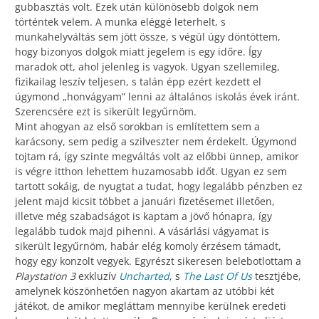
gubbasztás volt. Ezek után különösebb dolgok nem
történtek velem. A munka eléggé leterhelt, s
munkahelyváltás sem jött össze, s végül úgy döntöttem,
hogy bizonyos dolgok miatt jegelem is egy időre. Így
maradok ott, ahol jelenleg is vagyok. Ugyan szellemileg,
fizikailag leszív teljesen, s talán épp ezért kezdett el
úgymond „honvágyam” lenni az általános iskolás évek iránt.
Szerencsére ezt is sikerült legyűrnöm.
Mint ahogyan az első sorokban is említettem sem a
karácsony, sem pedig a szilveszter nem érdekelt. Úgymond
tojtam rá, így szinte megváltás volt az előbbi ünnep, amikor
is végre itthon lehettem huzamosabb időt. Ugyan ez sem
tartott sokáig, de nyugtat a tudat, hogy legalább pénzben ez
jelent majd kicsit többet a januári fizetésemet illetően,
illetve még szabadságot is kaptam a jövő hónapra, így
legalább tudok majd pihenni. A vásárlási vágyamat is
sikerült legyűrnöm, habár elég komoly érzésem támadt,
hogy egy konzolt vegyek. Egyrészt sikeresen belebotlottam a
Playstation 3
exkluzív
Uncharted
, s
The Last Of Us
tesztjébe,
amelynek köszönhetően nagyon akartam az utóbbi két
játékot, de amikor megláttam mennyibe kerülnek eredeti