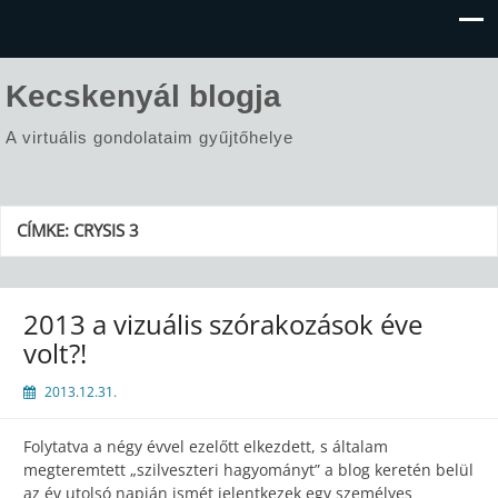
Kecskenyál blogja
A virtuális gondolataim gyűjtőhelye
CÍMKE:
CRYSIS 3
2013 a vizuális szórakozások éve
volt?!
2013.12.31.
Folytatva a négy évvel ezelőtt elkezdett, s általam
megteremtett „szilveszteri hagyományt” a blog keretén belül
az év utolsó napján ismét jelentkezek egy személyes