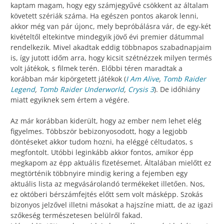
kaptam magam, hogy egy számjegyűvé csökkent az általam
követett szériák száma. Ha egészen pontos akarok lenni,
akkor még van pár újonc, mely bepróbálásra vár, de egy-két
kivételtől eltekintve mindegyik jövő évi premier dátummal
rendelkezik. Mivel akadtak eddig többnapos szabadnapjaim
is, így jutott időm arra, hogy kicsit szétnézzek milyen termés
volt játékok, s filmek terén. Előbbi téren maradtak a
korábban már kipörgetett játékok (
I Am Alive
,
Tomb Raider
Legend
,
Tomb Raider Underworld
,
Crysis 3
). De időhiány
miatt egyiknek sem értem a végére.
Az már korábban kiderült, hogy az ember nem lehet elég
figyelmes. Többször bebizonyosodott, hogy a legjobb
döntéseket akkor tudom hozni, ha eléggé céltudatos, s
megfontolt. Utóbbi leginkább akkor fontos, amikor épp
megkapom az épp aktuális fizetésemet. Általában mielőtt ez
megtörténik többnyire mindig kering a fejemben egy
aktuális lista az megvásárolandó termékeket illetően. Nos,
ez októberi bérszámfejtés előtt sem volt másképp. Szokás
bizonyos jelzővel illetni másokat a hajszíne miatt, de az igazi
szőkeség természetesen belülről fakad.