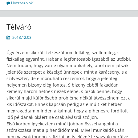
Hozzászólok!
Télváró
2013.12.03.
Úgy érzem sikerült felkészülnöm lelkileg, szellemileg, s
fizikailag egyaránt. Habár a legfontosabb igazából az utóbbi.
Nem tudom, hogy van-e olyan munkahely, ahol nem játszik
jelentős szerepet a közelgő ünnepek, mint a karácsony, s a
szilveszter, de elmondható részemről, hogy a jelenlegi
helyemen bizony elég fontos. S bizony ebből fakadóan
kemény három hétnek nézek elébe, s bízok benne, hogy
sikerül majd különösebb probléma nélkül átvészelnem ezt a
kis időszakot. Ennek kapcsán pedig az elmúlt két hétben
megragadtam minden alkalmat, hogy a pihenésre fordított
idő példának okáért ne csak alvásról szóljon.
Első körben igyekeztem minél jobban összehangolni a
szórakozásaimat a pihenőidőmmel. Mivel munkaidő után
nem vagyok toppon, s fizikailag is eléggé le vagyok merülve,