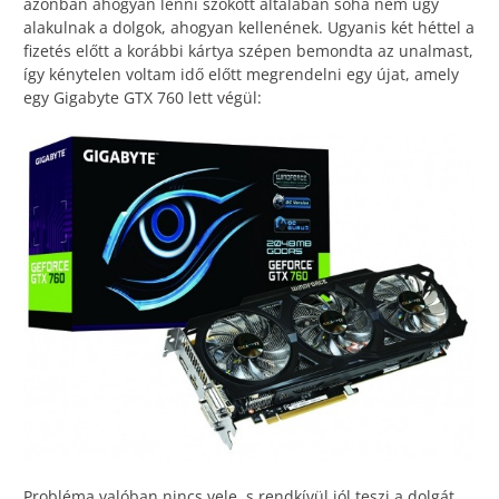
azonban ahogyan lenni szokott általában soha nem úgy
alakulnak a dolgok, ahogyan kellenének. Ugyanis két héttel a
fizetés előtt a korábbi kártya szépen bemondta az unalmast,
így kénytelen voltam idő előtt megrendelni egy újat, amely
egy Gigabyte GTX 760 lett végül:
Probléma valóban nincs vele, s rendkívül jól teszi a dolgát.