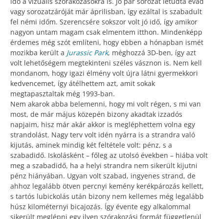
idő a vizuális szórakozásokra is. Jó pár sorozat letudta évad
vagy sorozatzáróját már áprilisban, így ezáltal is szabadult
fel némi időm. Szerencsére sokszor volt jó idő, így amikor
nagyon untam magam csak elmentem itthon. Mindenképp
érdemes még szót említeni, hogy ebben a hónapban ismét
mozikba került a
Jurassic Park
, méghozzá 3D-ben, így azt
volt lehetőségem megtekinteni széles vásznon is. Nem kell
mondanom, hogy igazi élmény volt újra látni gyermekkori
kedvencemet, így átélhettem azt, amit sokak
megtapasztaltak még 1993-ban.
Nem akarok abba belemenni, hogy mi volt régen, s mi van
most, de már május közepén bizony akadtak izzadós
napjaim, hisz már akár akkor is megléphettem volna egy
strandolást. Nagy terv volt idén nyárra is a strandra való
kijutás, aminek mindig két feltétele volt: pénz, s a
szabadidő. Iskolásként – főleg az utolsó években – hiába volt
meg a szabadidő, ha a helyi strandra nem sikerült kijutni
pénz hiányában. Ugyan volt szabad, ingyenes strand, de
ahhoz legalább ötven percnyi kemény kerékpározás kellett,
s tartós lubickolás után bizony nem kellemes még legalább
húsz kilométernyi bicajozás. Így évente egy alkalommal
sikerült meglépni egy ilyen szórakozási formát függetlenül