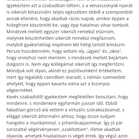
igyekeztem azt a szabadban tölteni, s a vénasszonyok nyarát
is sikerült kihasználni teljes egészében ebből a szempontból
annak ellenére, hogy akadtak rázós napok, amikor éppen a
hidegfront köszöntött be, vagy épp hatalmas vihar tombolt.
Mindezek mellett egyszer sikerült remekül eláznom,
melynek köszönhetően sikerült remekül megfáznom,
melyből gyakorlatilag majdnem két hétig tartott kimászni.
Persze hozzátenném, hogy voltam oly „ügyes” és „okos”,
hogy orvoshoz nem mentem, s mindezek mellett bejártam
dolgozni is. Nem egy kollégámat sikerült így megfertőzni.
Mondjuk volt olyan, akinél ez pozitívumként értékeltem,
mert így legalább csendben maradt, s némán szenvedett
ahelyett, hogy éppen kavarta volna azt a bizonyos
végterméket.
Kevés szabadidőt igyekeztem megfelelően beosztani, hogy
mindenre, s mindenkire egyformán jusson idő. Ebből
fakadóan górcső alá vettem a virtuális szórakozásomat, s
eléggé sikerült átformálni ahhoz, hogy össze tudjam
hangolni a munkámmal, s pihenőnapjaimmal. Így jó pár
sorozattal végérvényesen „szakítottam”, illetve akadtak
olyanok, amelyek hivatalosan is véget értek. Így végül azon