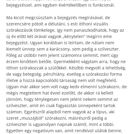
bejegyzéssel, ami egyben évértékelőben is funkcionál.
Ma kicsit megcsúsztam a bejegyzés megírásával, de
szerencsére pótolt a délutáni, s esti itthoni vizuális
szórakozások tömkelege, így nem panaszkodhatok, hogy az
új év előtt két órával vagyok „kénytelen” megírni eme
bejegyzést. Ugyan korábban is leírtam, de nálam nem
kiemelt ünnep sem a karácsony, sem pedig a szilveszter.
Főleg az utóbbi nem jelent számomra semmit, mert úgy
érzem kinőttem belőle. Gyermekként vágytam arra, hogy ne
itthon szórakozzak a szülőkkel. Később megvolt a lehetőség,
de vagy betegség, pénzhiány, esetleg a szórakozási forma
illetve a hozzá kapcsolódó társaság nem volt megfelelő.
Ugyan már akkor sem volt nagy kedv elmenni szórakozni, de
mégis megtettem hat évvel ezelőtt, de akkor rá kellett
jönnöm, hogy ténylegesen nem jelent nekem semmit az
szilveszter, amit én csak fogyasztás ünnepeként tartok
számon. Egyrészről alapból nem vagyok az a típus, aki
szeret „muszájból” szórakozni, másrészről pedig a
szilveszter is ugyanolyan napnak számít, mint a többi.
Egyetlen egy negatívum van, amit rendkívül utálok benne,