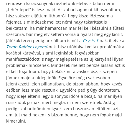
rendesen karácsonynak nézhetünk elébe, s talán némi
„fehér lepel” is lesz majd. A szabadságomat kihasználtam,
hisz sokszor eljöttem itthonról, hogy kiszellőztessem a
fejemet, s mindezek mellett némi nagy takarítást is
beiktattam, ha már hamarosan már fel kell készülni a fűtési
szezonra, bár még elviseltem volna a nyarat még egy kicsit.
Játékok terén pedig nekiálltam ismét a
Crysis 3
-nak, illetve a
Tomb Raider Legend
-nek, hisz utóbbival voltak problémák a
korábbi kártyával, s ami leginkább fagyásokban
manifesztálódott, s nagy meglepetésre az új kártyánál ilyen
problémák nincsenek. Mindezek mellett persze lassan azt is
el kell fogadnom, hogy beköszönt a vaskos ősz, s szépen
jönnek majd a hideg idők. Egyelőre még csak esőben
jelentkezett jelen pillanatban, de bízom abban, hogy kevés
esőben lesz majd részünk. Egyelőre pedig úgy döntöttem,
hogy ideje eltenni egy bizonyos időre a bicajt, ha már ilyen
rossz idők járnak, mert megfázni nem szeretnék. Addig
pedig szabadidőmben igyekszem hasznosan eltölteni azt,
ami jut majd nekem, s bízom benne, hogy nem fogok majd
kimerülni.