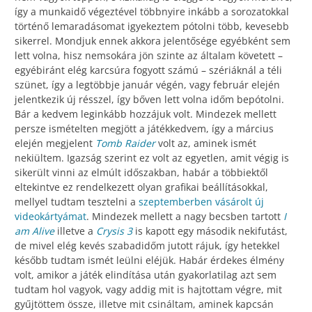
így a munkaidő végeztével többnyire inkább a sorozatokkal
történő lemaradásomat igyekeztem pótolni több, kevesebb
sikerrel. Mondjuk ennek akkora jelentősége egyébként sem
lett volna, hisz nemsokára jön szinte az általam követett –
egyébiránt elég karcsúra fogyott számú – szériáknál a téli
szünet, így a legtöbbje január végén, vagy február elején
jelentkezik új résszel, így bőven lett volna időm bepótolni.
Bár a kedvem leginkább hozzájuk volt. Mindezek mellett
persze ismételten megjött a játékkedvem, így a március
elején megjelent
Tomb Raider
volt az, aminek ismét
nekiültem. Igazság szerint ez volt az egyetlen, amit végig is
sikerült vinni az elmúlt időszakban, habár a többiektől
eltekintve ez rendelkezett olyan grafikai beállításokkal,
mellyel tudtam tesztelni a
szeptemberben vásárolt új
videokártyámat
. Mindezek mellett a nagy becsben tartott
I
am Alive
illetve a
Crysis 3
is kapott egy második nekifutást,
de mivel elég kevés szabadidőm jutott rájuk, így hetekkel
később tudtam ismét leülni eléjük. Habár érdekes élmény
volt, amikor a játék elindítása után gyakorlatilag azt sem
tudtam hol vagyok, vagy addig mit is hajtottam végre, mit
gyűjtöttem össze, illetve mit csináltam, aminek kapcsán