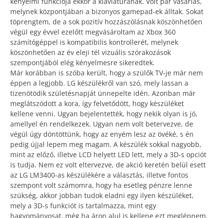
kényelmi funkciója ekkor a klaviatúrának. Volt pár vásárlás,
melynek központjában a bizonyos gamepad-ek álltak. Sokat
töprengtem, de a sok pozitív hozzászólásnak köszönhetően
végül egy évvel ezelőtt megvásároltam az Xbox 360
számítógéppel is kompatibilis kontrollerét, melynek
köszönhetően az év eleji tél vizuális szórakozások
szempontjából elég kényelmesre sikeredtek.
Már korábban is szóba került, hogy a szülők TV-je már nem
éppen a legjobb. LG készülékről van szó, mely lassan a
tizenötödik születésnapját ünnepelte idén. Azonban már
meglátszódott a kora, így felvetődött, hogy készüléket
kellene venni. Ugyan bejelentették, hogy nekik olyan is jó,
amellyel én rendelkezek. Ugyan nem volt betervezve, de
végül úgy döntöttünk, hogy az enyém lesz az övéké, s én
pedig újjal lepem meg magam. A készülék sokkal nagyobb,
mint az előző, illetve LCD helyett LED lett, mely a 3D-s opciót
is tudja. Nem ez volt eltervezve, de akció keretén belül esett
az LG LM3400-as készülékére a választás, illetve fontos
szempont volt számomra, hogy ha esetleg pénzre lenne
szükség, akkor jobban tudok eladni egy ilyen készüléket,
mely a 3D-s funkciót is tartalmazza, mint egy
hagyományosat, még ha áron alul is kellene ezt meglépnem.