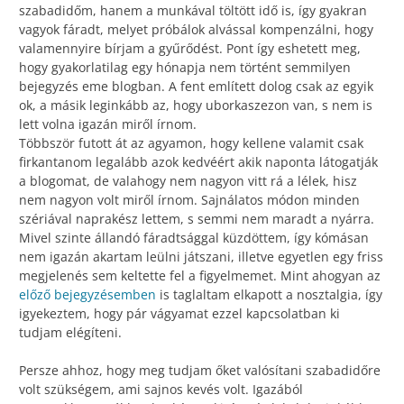
szabadidőm, hanem a munkával töltött idő is, így gyakran
vagyok fáradt, melyet próbálok alvással kompenzálni, hogy
valamennyire bírjam a gyűrődést. Pont így eshetett meg,
hogy gyakorlatilag egy hónapja nem történt semmilyen
bejegyzés eme blogban. A fent említett dolog csak az egyik
ok, a másik leginkább az, hogy uborkaszezon van, s nem is
lett volna igazán miről írnom.
Többször futott át az agyamon, hogy kellene valamit csak
firkantanom legalább azok kedvéért akik naponta látogatják
a blogomat, de valahogy nem nagyon vitt rá a lélek, hisz
nem nagyon volt miről írnom. Sajnálatos módon minden
szériával naprakész lettem, s semmi nem maradt a nyárra.
Mivel szinte állandó fáradtsággal küzdöttem, így kómásan
nem igazán akartam leülni játszani, illetve egyetlen egy friss
megjelenés sem keltette fel a figyelmemet. Mint ahogyan az
előző bejegyzésemben
is taglaltam elkapott a nosztalgia, így
igyekeztem, hogy pár vágyamat ezzel kapcsolatban ki
tudjam elégíteni.
Persze ahhoz, hogy meg tudjam őket valósítani szabadidőre
volt szükségem, ami sajnos kevés volt. Igazából