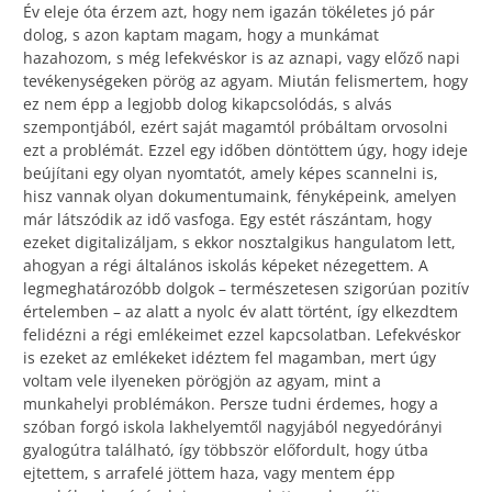
Év eleje óta érzem azt, hogy nem igazán tökéletes jó pár
dolog, s azon kaptam magam, hogy a munkámat
hazahozom, s még lefekvéskor is az aznapi, vagy előző napi
tevékenységeken pörög az agyam. Miután felismertem, hogy
ez nem épp a legjobb dolog kikapcsolódás, s alvás
szempontjából, ezért saját magamtól próbáltam orvosolni
ezt a problémát. Ezzel egy időben döntöttem úgy, hogy ideje
beújítani egy olyan nyomtatót, amely képes scannelni is,
hisz vannak olyan dokumentumaink, fényképeink, amelyen
már látszódik az idő vasfoga. Egy estét rászántam, hogy
ezeket digitalizáljam, s ekkor nosztalgikus hangulatom lett,
ahogyan a régi általános iskolás képeket nézegettem. A
legmeghatározóbb dolgok – természetesen szigorúan pozitív
értelemben – az alatt a nyolc év alatt történt, így elkezdtem
felidézni a régi emlékeimet ezzel kapcsolatban. Lefekvéskor
is ezeket az emlékeket idéztem fel magamban, mert úgy
voltam vele ilyeneken pörögjön az agyam, mint a
munkahelyi problémákon. Persze tudni érdemes, hogy a
szóban forgó iskola lakhelyemtől nagyjából negyedórányi
gyalogútra található, így többször előfordult, hogy útba
ejtettem, s arrafelé jöttem haza, vagy mentem épp