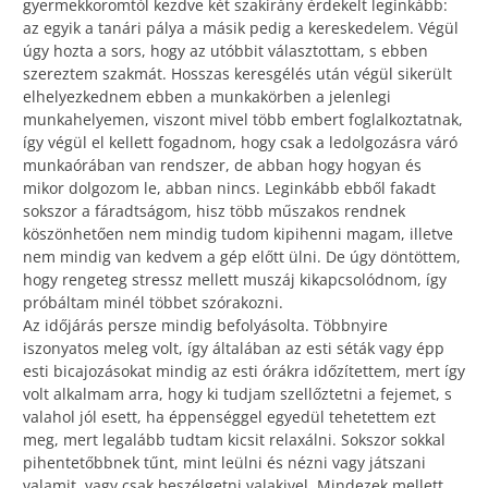
gyermekkoromtól kezdve két szakirány érdekelt leginkább:
az egyik a tanári pálya a másik pedig a kereskedelem. Végül
úgy hozta a sors, hogy az utóbbit választottam, s ebben
szereztem szakmát. Hosszas keresgélés után végül sikerült
elhelyezkednem ebben a munkakörben a jelenlegi
munkahelyemen, viszont mivel több embert foglalkoztatnak,
így végül el kellett fogadnom, hogy csak a ledolgozásra váró
munkaórában van rendszer, de abban hogy hogyan és
mikor dolgozom le, abban nincs. Leginkább ebből fakadt
sokszor a fáradtságom, hisz több műszakos rendnek
köszönhetően nem mindig tudom kipihenni magam, illetve
nem mindig van kedvem a gép előtt ülni. De úgy döntöttem,
hogy rengeteg stressz mellett muszáj kikapcsolódnom, így
próbáltam minél többet szórakozni.
Az időjárás persze mindig befolyásolta. Többnyire
iszonyatos meleg volt, így általában az esti séták vagy épp
esti bicajozásokat mindig az esti órákra időzítettem, mert így
volt alkalmam arra, hogy ki tudjam szellőztetni a fejemet, s
valahol jól esett, ha éppenséggel egyedül tehetettem ezt
meg, mert legalább tudtam kicsit relaxálni. Sokszor sokkal
pihentetőbbnek tűnt, mint leülni és nézni vagy játszani
valamit, vagy csak beszélgetni valakivel. Mindezek mellett