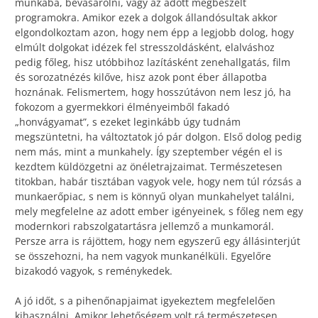
munkába, bevásárolni, vagy az adott megbeszélt
programokra. Amikor ezek a dolgok állandósultak akkor
elgondolkoztam azon, hogy nem épp a legjobb dolog, hogy
elmúlt dolgokat idézek fel stresszoldásként, elalváshoz
pedig főleg, hisz utóbbihoz lazításként zenehallgatás, film
és sorozatnézés kilőve, hisz azok pont éber állapotba
hoznának. Felismertem, hogy hosszútávon nem lesz jó, ha
fokozom a gyermekkori élményeimből fakadó
„honvágyamat”, s ezeket leginkább úgy tudnám
megszüntetni, ha változtatok jó pár dolgon. Első dolog pedig
nem más, mint a munkahely. Így szeptember végén el is
kezdtem küldözgetni az önéletrajzaimat. Természetesen
titokban, habár tisztában vagyok vele, hogy nem túl rózsás a
munkaerőpiac, s nem is könnyű olyan munkahelyet találni,
mely megfelelne az adott ember igényeinek, s főleg nem egy
modernkori rabszolgatartásra jellemző a munkamorál.
Persze arra is rájöttem, hogy nem egyszerű egy állásinterjút
se összehozni, ha nem vagyok munkanélküli. Egyelőre
bizakodó vagyok, s reménykedek.
A jó időt, s a pihenőnapjaimat igyekeztem megfelelően
kihasználni. Amikor lehetőségem volt rá természetesen