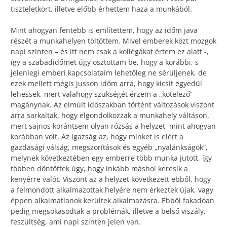
tiszteletkört, illetve előbb érhettem haza a munkából.
Mint ahogyan fentebb is említettem, hogy az időm java
részét a munkahelyen töltöttem. Mivel emberek közt mozgok
napi szinten – és itt nem csak a kollégákat értem ez alatt -,
így a szabadidőmet úgy osztottam be, hogy a korábbi, s
jelenlegi emberi kapcsolataim lehetőleg ne sérüljenek, de
ezek mellett mégis jusson időm arra, hogy kicsit egyedül
lehessek, mert valahogy szükségét érzem a „kötelező”
magánynak. Az elmúlt időszakban történt változások viszont
arra sarkaltak, hogy elgondolkozzak a munkahely váltáson,
mert sajnos korántsem olyan rózsás a helyzet, mint ahogyan
korábban volt. Az igazság az, hogy minket is elért a
gazdasági válság, megszorítások és egyéb „nyalánkságok”,
melynek következtében egy emberre több munka jutott, így
többen döntöttek úgy, hogy inkább máshol keresik a
kenyérre valót. Viszont az a helyzet következett ebből, hogy
a felmondott alkalmazottak helyére nem érkeztek újak, vagy
éppen alkalmatlanok kerültek alkalmazásra. Ebből fakadóan
pedig megsokasodtak a problémák, illetve a belső viszály,
feszültség, ami napi szinten jelen van.