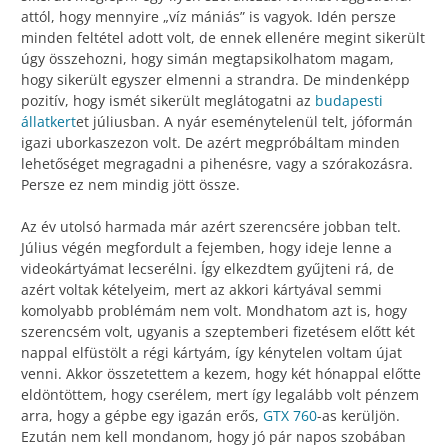
attól, hogy mennyire „víz mániás” is vagyok. Idén persze
minden feltétel adott volt, de ennek ellenére megint sikerült
úgy összehozni, hogy simán megtapsikolhatom magam,
hogy sikerült egyszer elmenni a strandra. De mindenképp
pozitív, hogy ismét sikerült meglátogatni az
budapesti
állatkert
et júliusban. A nyár eseménytelenül telt, jóformán
igazi uborkaszezon volt. De azért megpróbáltam minden
lehetőséget megragadni a pihenésre, vagy a szórakozásra.
Persze ez nem mindig jött össze.
Az év utolsó harmada már azért szerencsére jobban telt.
Július végén megfordult a fejemben, hogy ideje lenne a
videokártyámat lecserélni. Így elkezdtem gyűjteni rá, de
azért voltak kételyeim, mert az akkori kártyával semmi
komolyabb problémám nem volt. Mondhatom azt is, hogy
szerencsém volt, ugyanis a szeptemberi fizetésem előtt két
nappal elfüstölt a régi kártyám, így kénytelen voltam újat
venni. Akkor összetettem a kezem, hogy két hónappal előtte
eldöntöttem, hogy cserélem, mert így legalább volt pénzem
arra, hogy a gépbe egy igazán erős,
GTX 760
-as kerüljön.
Ezután nem kell mondanom, hogy jó pár napos szobában