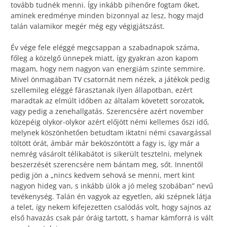
tovább tudnék menni. Így inkább pihenőre fogtam őket,
aminek eredménye minden bizonnyal az lesz, hogy majd
talán valamikor megér még egy végigjátszást.
Év vége fele eléggé megcsappan a szabadnapok száma,
főleg a közelgő ünnepek miatt, így gyakran azon kapom
magam, hogy nem nagyon van energiám szinte semmire.
Mivel önmagában TV csatornát nem nézek, a játékok pedig
szellemileg eléggé fárasztanak ilyen állapotban, ezért
maradtak az elmúlt időben az általam követett sorozatok,
vagy pedig a zenehallgatás. Szerencsére azért november
közepéig olykor-olykor azért előjött némi kellemes őszi idő,
melynek köszönhetően betudtam iktatni némi csavargással
töltött órát, ámbár már beköszöntött a fagy is, így már a
nemrég vásárolt télikabátot is sikerült tesztelni, melynek
beszerzését szerencsére nem bántam meg, sőt. Innentől
pedig jön a „nincs kedvem sehová se menni, mert kint
nagyon hideg van, s inkább ülök a jó meleg szobában” nevű
tevékenység. Talán én vagyok az egyetlen, aki szépnek látja
a telet, így nekem kifejezetten csalódás volt, hogy sajnos az
első havazás csak pár óráig tartott, s hamar kámforrá is vált