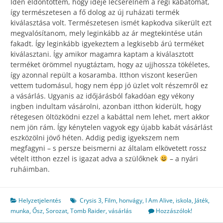
Idén eldöntöttem, hogy ideje lecserélnem a régi kabátomat,
így természetesen a fő dolog az új ruházati termék
kiválasztása volt. Természetesen ismét kapkodva sikerült ezt
megvalósítanom, mely leginkább az ár megtekintése után
fakadt. Így leginkább igyekeztem a legkisebb árú terméket
kiválasztani. Így amikor magamra kaptam a kiválasztott
terméket örömmel nyugtáztam, hogy az ujjhossza tökéletes,
így azonnal repült a kosaramba. Itthon viszont keserűen
vettem tudomásul, hogy nem épp jó üzlet volt részemről ez
a vásárlás. Ugyanis az időjárásból fakadóan egy vékony
ingben indultam vásárolni, azonban itthon kiderült, hogy
rétegesen öltözködni ezzel a kabáttal nem lehet, mert akkor
nem jön rám. Így kénytelen vagyok egy újabb kabát vásárlást
eszközölni jövő héten. Addig pedig igyekszem nem
megfagyni – s persze beismerni az általam elkövetett rossz
vételt itthon ezzel is igazat adva a szülőknek
– a nyári
ruháimban.
Helyzetjelentés
Crysis 3
,
Film
,
honvágy
,
I Am Alive
,
iskola
,
Játék
,
munka
,
Ősz
,
Sorozat
,
Tomb Raider
,
vásárlás
Hozzászólok!