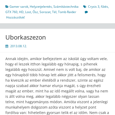
Gamer sarok
,
Helyzetjelentés
,
Számítástechnika
Crysis 3
,
fűtés
,
GTX 760
,
HD
,
Lost
,
Ősz
,
Sorozat
,
Tél
,
Tomb Raider
Hozzászólok!
Uborkaszezon
2013.08.12.
Annak idején, amikor befejeztem az iskolát úgy voltam vele,
hogy el leszek itthon legalább egy hónapig, s pihenek
legalább egy hosszút. Amivel nem is volt baj, de amikor az
egy hónapból több hónap lett akkor jött a felismerés, hogy
ha kiveszik az ember életéből a rendszer, szinte az egész
napja szabad akkor hamar elunja magát, s úgy érezheti
magát az ember, mint ha az idő megállt volna, vagy ha nem
is állt volna meg, akkor legalább négyszer olyan lassan
telne, mint hagyományos módon. Amióta viszont a jelenlegi
munkahelyem dolgozom azóta viszont a helyzet pont
fordítva van: hihetetlen gyorsan telik el az időm. Nem csak a