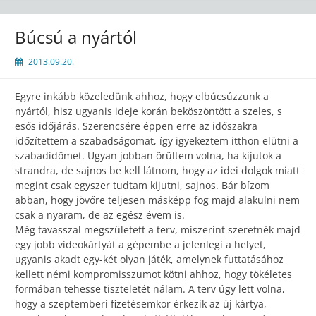
Búcsú a nyártól
2013.09.20.
Egyre inkább közeledünk ahhoz, hogy elbúcsúzzunk a
nyártól, hisz ugyanis ideje korán beköszöntött a szeles, s
esős időjárás. Szerencsére éppen erre az időszakra
időzítettem a szabadságomat, így igyekeztem itthon elütni a
szabadidőmet. Ugyan jobban örültem volna, ha kijutok a
strandra, de sajnos be kell látnom, hogy az idei dolgok miatt
megint csak egyszer tudtam kijutni, sajnos. Bár bízom
abban, hogy jövőre teljesen másképp fog majd alakulni nem
csak a nyaram, de az egész évem is.
Még tavasszal megszületett a terv, miszerint szeretnék majd
egy jobb videokártyát a gépembe a jelenlegi a helyet,
ugyanis akadt egy-két olyan játék, amelynek futtatásához
kellett némi kompromisszumot kötni ahhoz, hogy tökéletes
formában tehesse tiszteletét nálam. A terv úgy lett volna,
hogy a szeptemberi fizetésemkor érkezik az új kártya,