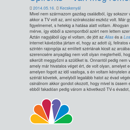
2014.05.16.
Kecskenyál
Mivel nem származom gazdag családból, így sokszor v
akkor a TV volt az, ami szórakozási eszköz volt. Már g
figyelmemet, s hetekig a hatása alatt voltam. Ahogyan
mérve, így ebből a szempontból azért nem lettem sze
Aztán nagyjából úgy el voltam, de jött az
Alias
és a
Los
internet kávézóba jártam el, hogy az adott új, felira
szintén rajongója az említett szériának kicsit az arcá
szerencsére anyagilag nem volt olyan megterhelő, hogy
sikerült meggyőzni a szülőket is. Onnantól pedig nem 
amely már hivatalos véget ért, de volt olyan, amelyet 
amelyen fogott az idő vasfoga, s én voltam kénytelen a
szériát követek, amelyből legalább hatot az évad végé
csinálnom akkor gondot okozott, hogy mivel is üssem 
ebből fakadóan pedig várom a következő TV-s évadot, 