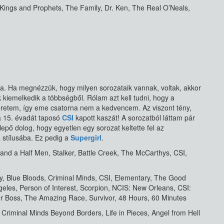
 Kings and Prophets, The Family, Dr. Ken, The Real O’Neals,
na. Ha megnézzük, hogy milyen sorozataik vannak, voltak, akkor
k kiemelkedik a többségből. Rólam azt kell tudni, hogy a
retem, így eme csatorna nem a kedvencem. Az viszont tény,
a 15. évadát taposó
CSI
kapott kaszát! A sorozatból láttam pár
pő dolog, hogy egyetlen egy sorozat keltette fel az
 stílusába. Ez pedig a
Supergirl
.
 and a Half Men, Stalker, Battle Creek, The McCarthys, CSI,
y, Blue Bloods, Criminal Minds, CSI, Elementary, The Good
geles, Person of Interest, Scorpion, NCIS: New Orleans, CSI:
 Boss, The Amazing Race, Survivor, 48 Hours, 60 Minutes
 Criminal Minds Beyond Borders, Life in Pieces, Angel from Hell