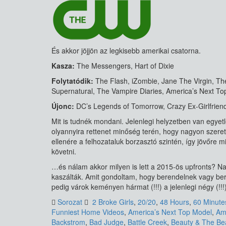
És akkor jöjjön az legkisebb amerikai csatorna.
Kasza:
The Messengers, Hart of Dixie
Folytatódik:
The Flash, iZombie, Jane The Virgin, Th
Supernatural, The Vampire Diaries, America’s Next T
Újonc:
DC’s Legends of Tomorrow, Crazy Ex-Girlfrien
Mit is tudnék mondani. Jelenlegi helyzetben van egyet
olyannyira rettenet minőség terén, hogy nagyon szer
ellenére a felhozataluk borzasztó szintén, így jövőre
követni.
…és nálam akkor milyen is lett a 2015-ös upfronts? N
kaszálták. Amit gondoltam, hogy berendelnek vagy be
pedig várok keményen hármat (!!!) a jelenlegi négy (!!!)
Sorozat
2 Broke Girls
,
20/20
,
48 Hours
,
60 Minute
Funniest Home Videos
,
America’s Next Top Model
,
Am
Backstrom
,
Bad Judge
,
Battle Creek
,
Beauty & The Be