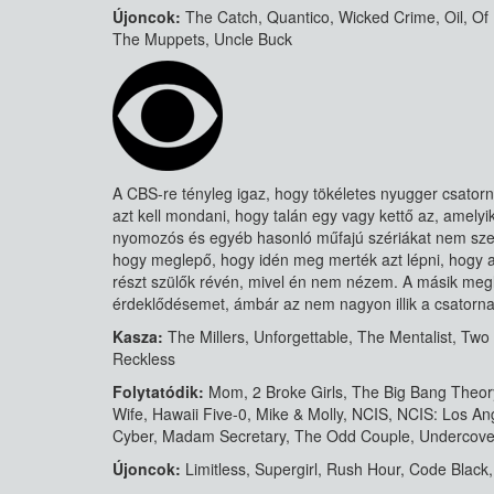
Újoncok:
The Catch, Quantico, Wicked Crime, Oil, Of
The Muppets, Uncle Buck
A CBS-re tényleg igaz, hogy tökéletes nyugger csator
azt kell mondani, hogy talán egy vagy kettő az, amelyi
nyomozós és egyéb hasonló műfajú szériákat nem sze
hogy meglepő, hogy idén meg merték azt lépni, hogy 
részt szülők révén, mivel én nem nézem. A másik megle
érdeklődésemet, ámbár az nem nagyon illik a csatorna
Kasza:
The Millers, Unforgettable, The Mentalist, Two
Reckless
Folytatódik:
Mom, 2 Broke Girls, The Big Bang Theor
Wife, Hawaii Five-0, Mike & Molly, NCIS, NCIS: Los An
Cyber, Madam Secretary, The Odd Couple, Undercover
Újoncok:
Limitless, Supergirl, Rush Hour, Code Black,