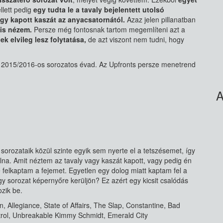
llett pedig
egy tudta le a tavaly bejelentett utolsó
gy kapott kaszát az anyacsatornától.
Azaz jelen pillanatban
a is nézem.
Persze még fontosnak tartom megemlíteni azt a
ek elvileg lesz folytatása,
de azt viszont nem tudni, hogy
 a 2015/2016-os sorozatos évad. Az Upfronts persze menetrend
A
sorozataik közül szinte egyik sem nyerte el a tetszésemet, így
na. Amit néztem az tavaly vagy kaszát kapott, vagy pedig én
re felkaptam a fejemet. Egyetlen egy dolog miatt kaptam fel a
gy sorozat képernyőre kerüljön? Ez azért egy kicsit csalódás
ozik be.
 Allegiance, State of Affairs, The Slap, Constantine, Bad
trol, Unbreakable Kimmy Schmidt, Emerald City