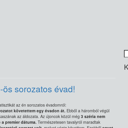
K
K
5-ös sorozatos évad!
tisztikát az én sorozatos évadomról:
rozatot követettem egy évadon át.
Ebből a háromból végül
li kaszának az áldozata. Az újoncok közül még
3 széria nem
 a premier dátuma.
Természetesen tavalyról maradtak
isszatérő sorozat volt
, melyet végig követtem. Ezekből
egyet