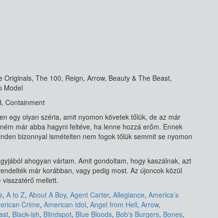
e Originals, The 100, Reign, Arrow, Beauty & The Beast,
op Model
d, Containment
len egy olyan széria, amit nyomon követek tőlük, de az már
etném már abba hagyni feltéve, ha lenne hozzá erőm. Ennek
 minden bizonnyal ismételten nem fogok tőlük semmit se nyomon
agyjából ahogyan vártam. Amit gondoltam, hogy kaszálnak, azt
rendelték már korábban, vagy pedig most. Az újoncok közül
 visszatérő mellett.
s
,
A to Z
,
About A Boy
,
Agent Carter
,
Allegiance
,
America’s
erican Crime
,
American Idol
,
Angel from Hell
,
Arrow
,
ast
,
Black-ish
,
Blindspot
,
Blue Bloods
,
Bob's Burgers
,
Bones
,