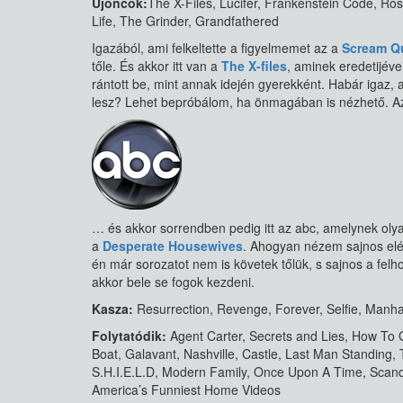
Újoncok:
The X-Files, Lucifer, Frankenstein Code, R
Life, The Grinder, Grandfathered
Igazából, ami felkeltette a figyelmemet az a
Scream Q
tőle. És akkor itt van a
The X-files
, aminek eredetijév
rántott be, mint annak idején gyerekként. Habár igaz, a
lesz? Lehet bepróbálom, ha önmagában is nézhető. Azo
… és akkor sorrendben pedig itt az abc, amelynek oly
a
Desperate Housewives
. Ahogyan nézem sajnos elé
én már sorozatot nem is követek tőlük, s sajnos a felhoz
akkor bele se fogok kezdeni.
Kasza:
Resurrection, Revenge, Forever, Selfie, Manhat
Folytatódik:
Agent Carter, Secrets and Lies, How To 
Boat, Galavant, Nashville, Castle, Last Man Standing,
S.H.I.E.L.D, Modern Family, Once Upon A Time, Scanda
America’s Funniest Home Videos