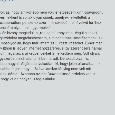
olt az, hogy amikor épp nem volt lehetőségem kinn csavarogni,
yermekként is voltak olyan címek, amelyek felkeltették a
 cseperedtem persze ez azért mérséklődött felnövekvő férfihez
rencsére olyan, mint gyermekként.
t
és bizony megindult a „remegés” irányukba. Végül a közeli
tos epizódokat megtekinthessem, s minden más ismerősömnek, aki
ba mosolyogjak, hogy már láttam az új részt, részeket. Ekkor már
 itthon is legyen internet hozzáférés, s így szerencsére hamar
volt megállás, s új kedvencekkel ismerkedtem meg. Volt olyan,
egyszerűen lezáratlanul félbe maradt. De akadt olyan is,
bba hagyni. Végül oda lyukadtam ki, hogy jelen pillanatban tíz
n abba fogok hagyni. Szóval amikor tényleg nem volt mit
el az időmet. Azonban az idei
Upfronts
kissé érdekes volt, s
hogy vajon hogyan is fog alakulni.