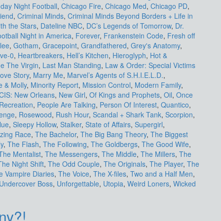
day Night Football
,
Chicago Fire
,
Chicago Med
,
Chicago PD
,
riend
,
Criminal Minds
,
Criminal Minds Beyond Borders + Life in
th the Stars
,
Dateline NBC
,
DC’s Legends of Tomorrow
,
Dr.
otball Night in America
,
Forever
,
Frankenstein Code
,
Fresh off
lee
,
Gotham
,
Gracepoint
,
Grandfathered
,
Grey's Anatomy
,
ive-0
,
Heartbreakers
,
Hell’s Kitchen
,
Hieroglyph
,
Hot &
e The Virgin
,
Last Man Standing
,
Law & Order: Special Victims
ove Story
,
Marry Me
,
Marvel’s Agents of S.H.I.E.L.D.
,
e & Molly
,
Minority Report
,
Mission Control
,
Modern Family
,
CIS: New Orleans
,
New Girl
,
Of Kings and Prophets
,
Oil
,
Once
Recreation
,
People Are Talking
,
Person Of Interest
,
Quantico
,
enge
,
Rosewood
,
Rush Hour
,
Scandal + Shark Tank
,
Scorpion
,
lue
,
Sleepy Hollow
,
Stalker
,
State of Affairs
,
Supergirl
,
zing Race
,
The Bachelor
,
The Big Bang Theory
,
The Biggest
y
,
The Flash
,
The Following
,
The Goldbergs
,
The Good Wife
,
The Mentalist
,
The Messengers
,
The Middle
,
The Millers
,
The
The Night Shift
,
The Odd Couple
,
The Originals
,
The Player
,
The
e Vampire Diaries
,
The Voice
,
The X-files
,
Two and a Half Men
,
Undercover Boss
,
Unforgettable
,
Utopia
,
Weird Loners
,
Wicked
ny?!