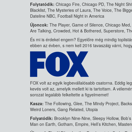
Folytatódik:
Chicago Fire, Chicago PD, The Night Shi
Blacklist, The Mysteries of Laura, The Voice, The Bigg
Dateline NBC, Football Night in America
Újoncok:
The Player, Game of Silence, Chicago Med, 
Are Talking, Crowded, Hot & Bothered, Superstore, T
És mi is érdekel engem? Egyelőre még mindig toplist
ebben az évben, s nem kell 2016 tavaszáig várni, hogy
FOX volt az egyik legbevállalósabb csatorna. Eddig leg
kevés volt az, amelyik mellett ki is tartottam. A vélem
sorozat legalább felkeltette a figyelmemet!
Kasza:
The Following, Glee, The Mindy Project, Backs
Weird Loners, Gang Related, Utopia
Folyatódik:
Brooklyn Nine-Nine, Sleepy Hollow, Bob’
Man on Earth, Gotham, Empire, Hell’s Kitchen, Masterc