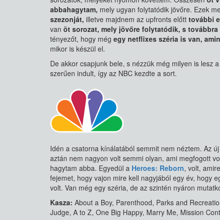
abbahagytam,
mely ugyan folytatódik jövőre. Ezek me
szezonját,
illetve majdnem az upfronts előtt
további e
van
öt sorozat, mely jövőre folytatódik, s továbbr
tényezőt, hogy még
egy netflixes széria is van, amin
mikor is készül el.
De akkor csapjunk bele, s nézzük még milyen is lesz
szerűen indult, így az NBC kezdte a sort.
Idén a csatorna kínálatából semmit nem néztem. Az új 
aztán nem nagyon volt semmi olyan, ami megfogott vol
hagytam abba. Egyedül a
Heroes: Reborn
, volt, ami
fejemet, hogy vajon mire kell nagyjából egy év, hogy e
volt. Van még egy széria, de az szintén nyáron mutatk
Kasza:
About a Boy, Parenthood, Parks and Recreation,
Judge, A to Z, One Big Happy, Marry Me, Mission Con