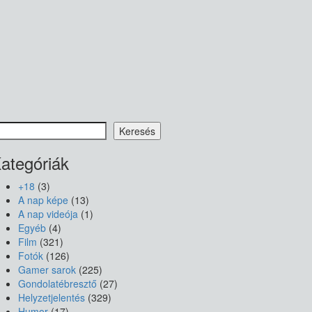
eresés
Keresés
ategóriák
+18
(3)
A nap képe
(13)
A nap videója
(1)
Egyéb
(4)
Film
(321)
Fotók
(126)
Gamer sarok
(225)
Gondolatébresztő
(27)
Helyzetjelentés
(329)
Humor
(17)