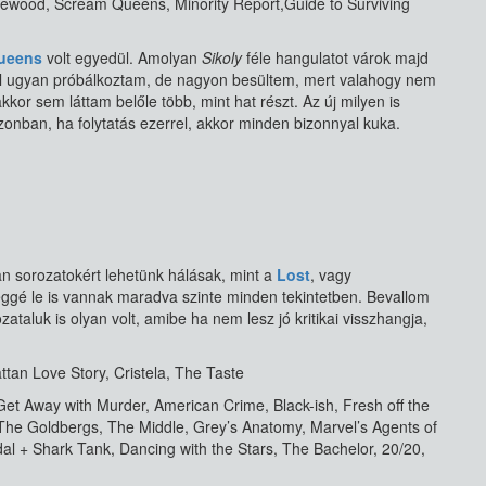
osewood, Scream Queens, Minority Report,Guide to Surviving
ueens
volt egyedül. Amolyan
Sikoly
féle hangulatot várok majd
el ugyan próbálkoztam, de nagyon besültem, mert valahogy nem
kkor sem láttam belőle több, mint hat részt. Az új milyen is
nban, ha folytatás ezerrel, akkor minden bizonnyal kuka.
an sorozatokért lehetünk hálásak, mint a
Lost
, vagy
ggé le is vannak maradva szinte minden tekintetben. Bevallom
ataluk is olyan volt, amibe ha nem lesz jó kritikai visszhangja,
tan Love Story, Cristela, The Taste
Get Away with Murder, American Crime, Black-ish, Fresh off the
 The Goldbergs, The Middle, Grey’s Anatomy, Marvel’s Agents of
l + Shark Tank, Dancing with the Stars, The Bachelor, 20/20,