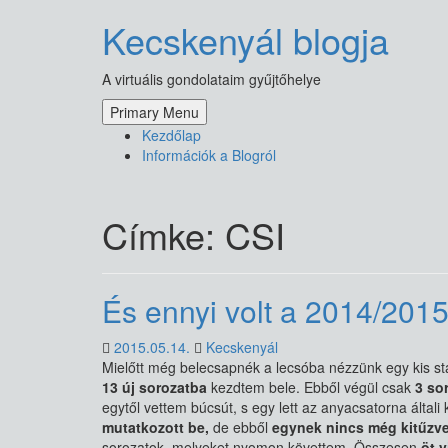
Skip
Kecskenyál blogja
to
content
A virtuális gondolataim gyűjtőhelye
Primary Menu
Kezdőlap
Információk a Blogról
Címke:
CSI
És ennyi volt a 2014/201
2015.05.14.
Kecskenyál
Mielőtt még belecsapnék a lecsóba nézzünk egy kis sta
13 új sorozatba
kezdtem bele. Ebből végül csak
3 so
egytől vettem búcsút, s egy lett az anyacsatorna álta
mutatkozott be,
de ebből
egynek nincs még kitűzve
sorozatok, melyeket nyomon követtem. Összesen
öt v