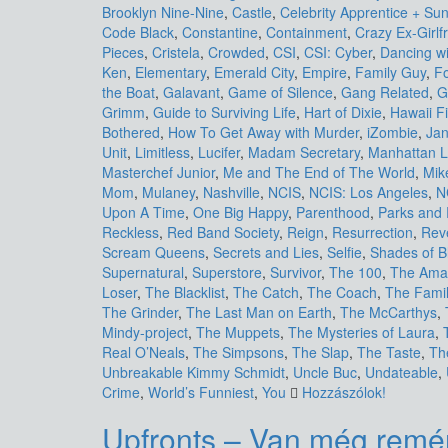
Brooklyn Nine-Nine
,
Castle
,
Celebrity Apprentice + Sun
Code Black
,
Constantine
,
Containment
,
Crazy Ex-Girlf
Pieces
,
Cristela
,
Crowded
,
CSI
,
CSI: Cyber
,
Dancing wi
Ken
,
Elementary
,
Emerald City
,
Empire
,
Family Guy
,
Fo
the Boat
,
Galavant
,
Game of Silence
,
Gang Related
,
G
Grimm
,
Guide to Surviving Life
,
Hart of Dixie
,
Hawaii F
Bothered
,
How To Get Away with Murder
,
iZombie
,
Jan
Unit
,
Limitless
,
Lucifer
,
Madam Secretary
,
Manhattan L
Masterchef Junior
,
Me and The End of The World
,
Mik
Mom
,
Mulaney
,
Nashville
,
NCIS
,
NCIS: Los Angeles
,
N
Upon A Time
,
One Big Happy
,
Parenthood
,
Parks and 
Reckless
,
Red Band Society
,
Reign
,
Resurrection
,
Rev
Scream Queens
,
Secrets and Lies
,
Selfie
,
Shades of B
Supernatural
,
Superstore
,
Survivor
,
The 100
,
The Ama
Loser
,
The Blacklist
,
The Catch
,
The Coach
,
The Famil
The Grinder
,
The Last Man on Earth
,
The McCarthys
,
Mindy-project
,
The Muppets
,
The Mysteries of Laura
,
Real O’Neals
,
The Simpsons
,
The Slap
,
The Taste
,
Th
Unbreakable Kimmy Schmidt
,
Uncle Buc
,
Undateable
,
Crime
,
World’s Funniest
,
You
Hozzászólok!
Upfronts – Van még remé