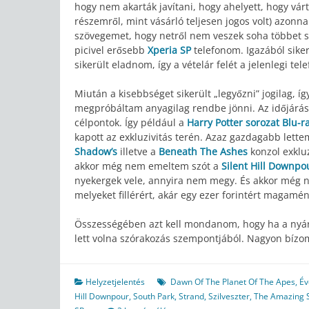
hogy nem akarták javítani, hogy ahelyett, hogy vár
részemről, mint vásárló teljesen jogos volt) azon
szövegemet, hogy netről nem veszek soha többet se
picivel erősebb
Xperia SP
telefonom. Igazából siker
sikerült eladnom, így a vételár felét a jelenlegi t
Miután a kisebbséget sikerült „legyőzni” jogilag, íg
megpróbáltam anyagilag rendbe jönni. Az időjárás 
célpontok. Így például a
Harry Potter sorozat Blu-r
kapott az exkluzivitás terén. Azaz gazdagabb lett
Shadow’s
illetve a
Beneath The Ashes
konzol exkluz
akkor még nem emeltem szót a
Silent Hill Downpo
nyekergek vele, annyira nem megy. És akkor még ne
melyeket fillérért, akár egy ezer forintért magamé
Összességében azt kell mondanom, hogy ha a nyári
lett volna szórakozás szempontjából. Nagyon bízo
Helyzetjelentés
Dawn Of The Planet Of The Apes
,
Év
Hill Downpour
,
South Park
,
Strand
,
Szilveszter
,
The Amazing 