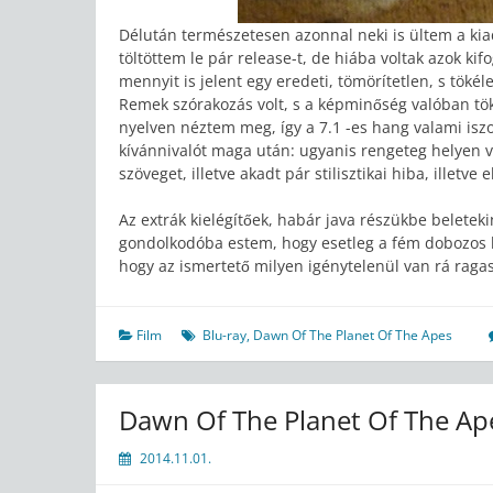
Délután természetesen azonnal neki is ültem a k
töltöttem le pár release-t, de hiába voltak azok k
mennyit is jelent egy eredeti, tömörítetlen, s tökél
Remek szórakozás volt, s a képminőség valóban tök
nyelven néztem meg, így a 7.1 -es hang valami isz
kívánnivalót maga után: ugyanis rengeteg helyen v
szöveget, illetve akadt pár stilisztikai hiba, illetve e
Az extrák kielégítőek, habár java részükbe belete
gondolkodóba estem, hogy esetleg a fém dobozos 
hogy az ismertető milyen igénytelenül van rá ragaszt
Film
Blu-ray
,
Dawn Of The Planet Of The Apes
Dawn Of The Planet Of The Ap
2014.11.01.