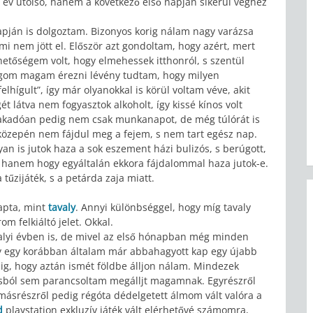
az év utolsó, hanem a következő első napján sikerül véghez
apján is dolgoztam. Bizonyos korig nálam nagy varázsa
ami nem jött el. Először azt gondoltam, hogy azért, mert
hetőségem volt, hogy elmehessek itthonról, s szentül
fogom magam érezni lévény tudtam, hogy milyen
hígult”, így már olyanokkal is körül voltam véve, akit
 látva nem fogyasztok alkoholt, így kissé kínos volt
 fakadóan pedig nem csak munkanapot, de még túlórát is
 közepén nem fájdul meg a fejem, s nem tart egész nap.
an is jutok haza a sok eszement házi bulizós, s berúgott,
, hanem hogy egyáltalán ekkora fájdalommal haza jutok-e.
 tűzijáték, s a petárda zaja miatt.
apta, mint
tavaly
. Annyi különbséggel, hogy míg tavaly
om felkiáltó jelet. Okkal.
tavalyi évben is, de mivel az első hónapban még minden
gy egy korábban általam már abbahagyott kap egy újabb
adig, hogy aztán ismét földbe álljon nálam. Mindezek
sból sem parancsoltam megálljt magamnak. Egyrészről
 másrészről pedig régóta dédelgetett álmom vált valóra a
d
playstation exkluzív játék vált elérhetővé számomra,