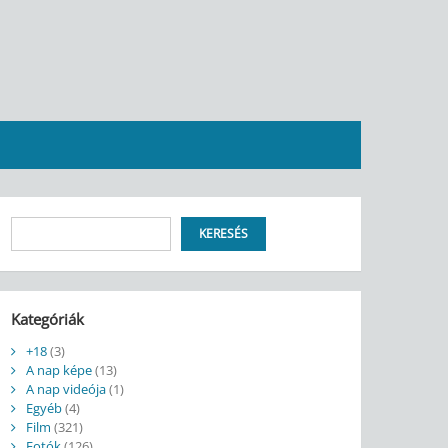
Keresés
KERESÉS
Kategóriák
+18
(3)
A nap képe
(13)
A nap videója
(1)
Egyéb
(4)
Film
(321)
Fotók
(126)