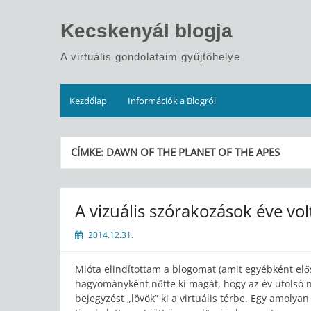
Skip
to
Kecskenyál blogja
content
A virtuális gondolataim gyűjtőhelye
Kezdőlap
Információk a Blogról
CÍMKE:
DAWN OF THE PLANET OF THE APES
A vizuális szórakozások éve vol
2014.12.31.
Mióta elindítottam a blogomat (amit egyébként elős
hagyományként nőtte ki magát, hogy az év utolsó na
bejegyzést „lövök” ki a virtuális térbe. Egy amolya