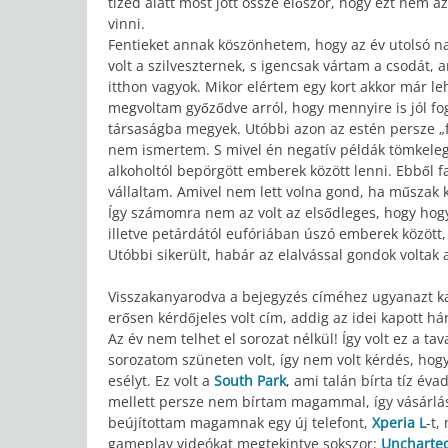
tized alatt most jött össze először, hogy ezt nem 
vinni.
Fentieket annak köszönhetem, hogy az év utolsó n
volt a szilveszternek, s igencsak vártam a csodát, 
itthon vagyok. Mikor elértem egy kort akkor már le
megvoltam győződve arról, hogy mennyire is jól 
társaságba megyek. Utóbbi azon az estén persze „fel
nem ismertem. S mivel én negatív példák tömkelegét
alkoholtól bepörgött emberek között lenni. Ebből
vállaltam. Amivel nem lett volna gond, ha műszak
Így számomra nem az volt az elsődleges, hogy hogy
illetve petárdától eufóriában úszó emberek között
Utóbbi sikerült, habár az elalvással gondok voltak a
Visszakanyarodva a bejegyzés címéhez ugyanazt k
erősen kérdőjeles volt cím, addig az idei kapott hár
Az év nem telhet el sorozat nélkül! Így volt ez a 
sorozatom szüneten volt, így nem volt kérdés, ho
esélyt. Ez volt a
South Park
, ami talán bírta tíz év
mellett persze nem bírtam magammal, így vásárlá
beújítottam magamnak egy új telefont,
Xperia L
-t,
gameplay videókat megtekintve sokszor:
Uncharte