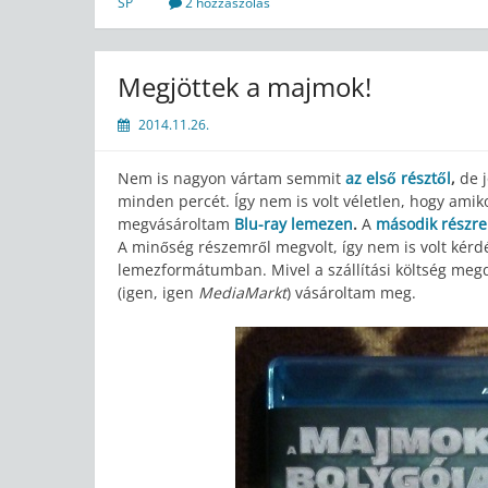
SP
2 hozzászólás
Megjöttek a majmok!
2014.11.26.
Nem is nagyon vártam semmit
az első résztől
,
de 
minden percét. Így nem is volt véletlen, hogy amik
megvásároltam
Blu-ray lemezen
.
A
második részre
A minőség részemről megvolt, így nem is volt kérdé
lemezformátumban. Mivel a szállítási költség megdo
(igen, igen
MediaMarkt
) vásároltam meg.