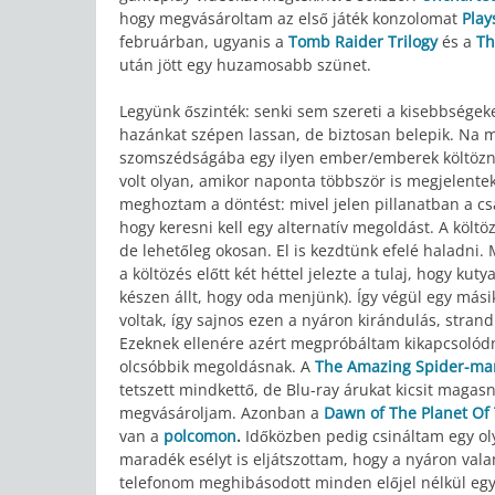
hogy megvásároltam az első játék konzolomat
Play
februárban, ugyanis a
Tomb Raider Trilogy
és a
Th
után jött egy huzamosabb szünet.
Legyünk őszinték: senki sem szereti a kisebbségeke
hazánkat szépen lassan, de biztosan belepik. Na 
szomszédságába egy ilyen ember/emberek költöznéne
volt olyan, amikor naponta többször is megjelente
meghoztam a döntést: mivel jelen pillanatban a cs
hogy keresni kell egy alternatív megoldást. A költöz
de lehetőleg okosan. El is kezdtünk efelé haladni. 
a költözés előtt két héttel jelezte a tulaj, hogy 
készen állt, hogy oda menjünk). Így végül egy mási
voltak, így sajnos ezen a nyáron kirándulás, stran
Ezeknek ellenére azért megpróbáltam kikapcsolódni
olcsóbbik megoldásnak. A
The Amazing Spider-ma
tetszett mindkettő, de Blu-ray árukat kicsit magas
megvásároljam. Azonban a
Dawn of The Planet Of
van a
polcomon
.
Időközben pedig csináltam egy o
maradék esélyt is eljátszottam, hogy a nyáron va
telefonom meghibásodott minden előjel nélkül egyi