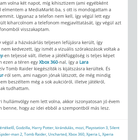
tam volna két napot, míg kihisztizem (ami egyébként
nal elmentem a MediaMarkt-ba, s ott is mondogattam a
mmit. Ugyanaz a telefon nem kell, így végül lett egy
ült kiharcolnom a telefonom megjavíttatását, így végül azt
elefonomból visszakaptam.
y végül a házvásárlás teljesen lefújásra került, így
nem kedvezett, így ismét a vizuális szórakozások voltak a
ay
-en teljessé vált, illetve a játékfüggőség is teljes képet
em ezen a téren egy
Xbox 360
-nal
,
így a
Lara
ív Tomb Raider kiegészítők is kijátszásra kerültek. És
ur
-ról sem, ami nagyon jónak látszott, de még mindig
m beszéltem még a sok aukcióról, illetve játékról,
nak tudhattam.
 hullámvölgy nem lett volna, akkor iszonyatosan jó évem
m benne, hogy az idei ebből a szempontból más lesz.
értékelő
,
Godzilla
,
Harry Potter
,
kirándulás
,
mozi
,
Playstation 3
,
Silent
Spider-man 2
,
Tomb Raider
,
Uncharted
,
Xbox 360
,
Xperia L
,
Xperia