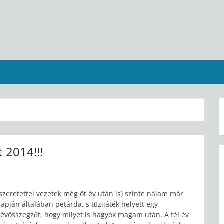
t 2014!!!
zeretettel vezetek még öt év után is) szinte nálam már
pján általában petárda, s tűzijáték helyett egy
n évösszegzőt, hogy milyet is hagyok magam után. A fél év