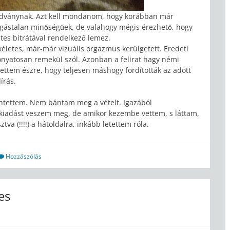
iadványnak. Azt kell mondanom, hogy korábban már
ifogástalan minőségűek, de valahogy mégis érezhető, hogy
etes bitrátával rendelkező lemez.
életes, már-már vizuális orgazmus kerülgetett. Eredeti
onyatosan remekül szól. Azonban a felirat hagy némi
ettem észre, hogy teljesen máshogy fordították az adott
lírás.
kintettem. Nem bántam meg a vételt. Igazából
kiadást veszem meg, de amikor kezembe vettem, s láttam,
va (!!!!) a hátoldalra, inkább letettem róla.
Hozzászólás
es