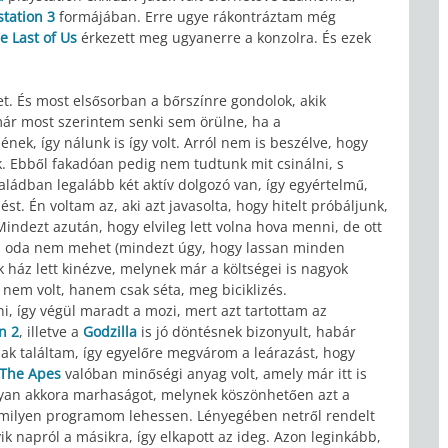
station 3
formájában. Erre ugye rákontráztam még
e Last of Us
érkezett meg ugyanerre a konzolra. És ezek
t. És most elsősorban a bőrszínre gondolok, akik
már most szerintem senki sem örülne, ha a
k, így nálunk is így volt. Arról nem is beszélve, hogy
k. Ebből fakadóan pedig nem tudtunk mit csinálni, s
aládban legalább két aktív dolgozó van, így egyértelmű,
ést. Én voltam az, aki azt javasolta, hogy hitelt próbáljunk,
Mindezt azután, hogy elvileg lett volna hova menni, de ott
kutya oda nem mehet (mindezt úgy, hogy lassan minden
k ház lett kinézve, melynek már a költségei is nagyok
d nem volt, hanem csak séta, meg biciklizés.
, így végül maradt a mozi, mert azt tartottam az
n 2
, illetve a
Godzilla
is jó döntésnek bizonyult, habár
nak találtam, így egyelőre megvárom a leárazást, hogy
 The Apes
valóban minőségi anyag volt, amely már itt is
lyan akkora marhaságot, melynek köszönhetően azt a
lamilyen programom lehessen. Lényegében netről rendelt
k napról a másikra, így elkapott az ideg. Azon leginkább,