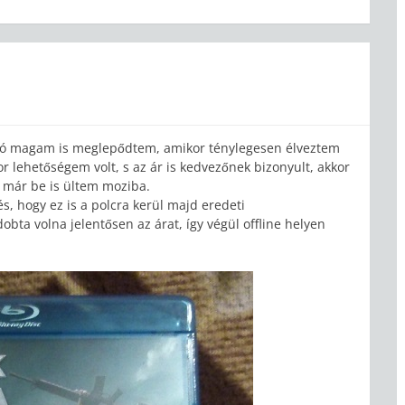
jó magam is meglepődtem, amikor ténylegesen élveztem
or lehetőségem volt, s az ár is kedvezőnek bizonyult, akkor
már be is ültem moziba.
s, hogy ez is a polcra kerül majd eredeti
bta volna jelentősen az árat, így végül offline helyen