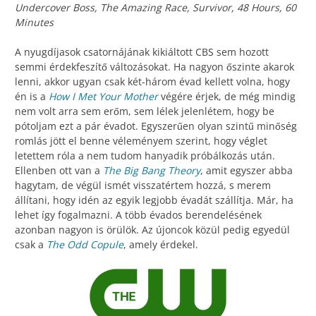
Undercover Boss, The Amazing Race, Survivor, 48 Hours, 60
Minutes
A nyugdíjasok csatornájának kikiáltott CBS sem hozott
semmi érdekfeszítő változásokat. Ha nagyon őszinte akarok
lenni, akkor ugyan csak két-három évad kellett volna, hogy
én is a
How I Met Your Mother
végére érjek, de még mindig
nem volt arra sem erőm, sem lélek jelenlétem, hogy be
pótoljam ezt a pár évadot. Egyszerűen olyan szintű minőség
romlás jött el benne véleményem szerint, hogy véglet
letettem róla a nem tudom hanyadik próbálkozás után.
Ellenben ott van a
The Big Bang Theory
, amit egyszer abba
hagytam, de végül ismét visszatértem hozzá, s merem
állítani, hogy idén az egyik legjobb évadát szállítja. Már, ha
lehet így fogalmazni. A több évados berendelésének
azonban nagyon is örülök. Az újoncok közül pedig egyedül
csak a
The Odd Copule
, amely érdekel.