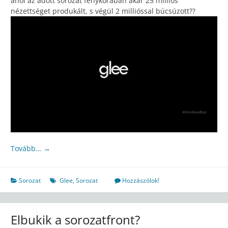
ahol az adott sorozat fénykorában akár 25 milliós
nézettséget produkált, s végül 2 millióssal búcsúzott??
Tovább…
→
Sorozat
Glee
,
Sorozat
Hozzászólok!
Elbukik a sorozatfront?