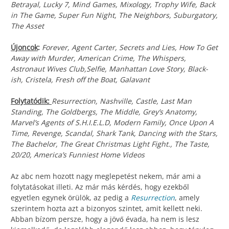
Betrayal, Lucky 7, Mind Games, Mixology, Trophy Wife, Back
in The Game, Super Fun Night, The Neighbors, Suburgatory,
The Asset
Újoncok
:
Forever, Agent Carter, Secrets and Lies, How To Get
Away with Murder, American Crime, The Whispers,
Astronaut Wives Club,Selfie, Manhattan Love Story, Black-
ish, Cristela, Fresh off the Boat, Galavant
Folytatódik:
Resurrection, Nashville, Castle, Last Man
Standing, The Goldbergs, The Middle, Grey’s Anatomy,
Marvel’s Agents of S.H.I.E.L.D, Modern Family, Once Upon A
Time, Revenge, Scandal, Shark Tank, Dancing with the Stars,
The Bachelor, The Great Christmas Light Fight., The Taste,
20/20, America’s Funniest Home Videos
Az abc nem hozott nagy meglepetést nekem, már ami a
folytatásokat illeti. Az már más kérdés, hogy ezekből
egyetlen egynek örülök, az pedig a
Resurrection
, amely
szerintem hozta azt a bizonyos szintet, amit kellett neki.
Abban bízom persze, hogy a jövő évada, ha nem is lesz