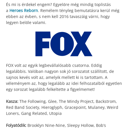
És mi is érdekel engem? Egyelőre még mindig toplistás
a
Heroes Reborn
. Remélem tényleg bemutatásra kerül még
ebben az évben, s nem kell 2016 tavaszáig várni, hogy
legyen belőle valami.
FOX volt az egyik legbevállalósabb csatorna. Eddig
legalábbis. Valóban nagyon sok jó sorozatot szállított, de
sajnos kevés volt az, amelyik mellett ki is tartottam. A
véleményem az, hogy legalább az idei felhozatalból egyetlen
egy sorozat legalább felkeltette a figyelmemet!
Kasza:
The Following, Glee, The Mindy Project, Backstrom,
Red Band Society, Hieroglyph, Gracepoint, Mulaney, Weird
Loners, Gang Related, Utopia
Folyatódik:
Brooklyn Nine-Nine, Sleepy Hollow, Bob’s