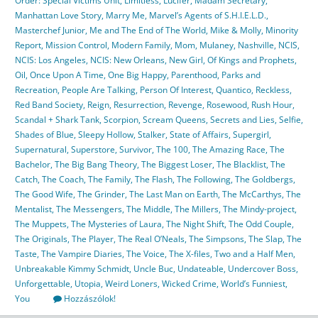
Order: Special Victims Unit
,
Limitless
,
Lucifer
,
Madam Secretary
,
Manhattan Love Story
,
Marry Me
,
Marvel’s Agents of S.H.I.E.L.D.
,
Masterchef Junior
,
Me and The End of The World
,
Mike & Molly
,
Minority
Report
,
Mission Control
,
Modern Family
,
Mom
,
Mulaney
,
Nashville
,
NCIS
,
NCIS: Los Angeles
,
NCIS: New Orleans
,
New Girl
,
Of Kings and Prophets
,
Oil
,
Once Upon A Time
,
One Big Happy
,
Parenthood
,
Parks and
Recreation
,
People Are Talking
,
Person Of Interest
,
Quantico
,
Reckless
,
Red Band Society
,
Reign
,
Resurrection
,
Revenge
,
Rosewood
,
Rush Hour
,
Scandal + Shark Tank
,
Scorpion
,
Scream Queens
,
Secrets and Lies
,
Selfie
,
Shades of Blue
,
Sleepy Hollow
,
Stalker
,
State of Affairs
,
Supergirl
,
Supernatural
,
Superstore
,
Survivor
,
The 100
,
The Amazing Race
,
The
Bachelor
,
The Big Bang Theory
,
The Biggest Loser
,
The Blacklist
,
The
Catch
,
The Coach
,
The Family
,
The Flash
,
The Following
,
The Goldbergs
,
The Good Wife
,
The Grinder
,
The Last Man on Earth
,
The McCarthys
,
The
Mentalist
,
The Messengers
,
The Middle
,
The Millers
,
The Mindy-project
,
The Muppets
,
The Mysteries of Laura
,
The Night Shift
,
The Odd Couple
,
The Originals
,
The Player
,
The Real O’Neals
,
The Simpsons
,
The Slap
,
The
Taste
,
The Vampire Diaries
,
The Voice
,
The X-files
,
Two and a Half Men
,
Unbreakable Kimmy Schmidt
,
Uncle Buc
,
Undateable
,
Undercover Boss
,
Unforgettable
,
Utopia
,
Weird Loners
,
Wicked Crime
,
World’s Funniest
,
You
Hozzászólok!