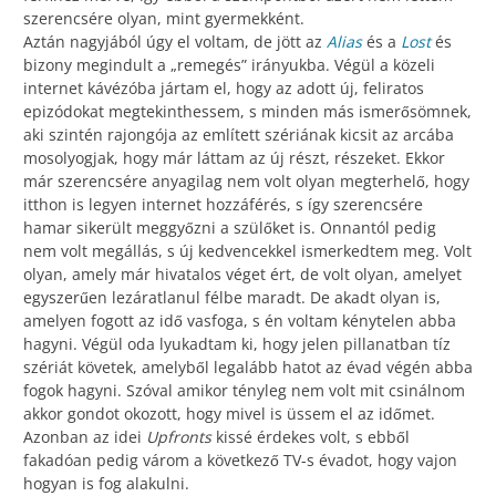
szerencsére olyan, mint gyermekként.
Aztán nagyjából úgy el voltam, de jött az
Alias
és a
Lost
és
bizony megindult a „remegés” irányukba. Végül a közeli
internet kávézóba jártam el, hogy az adott új, feliratos
epizódokat megtekinthessem, s minden más ismerősömnek,
aki szintén rajongója az említett szériának kicsit az arcába
mosolyogjak, hogy már láttam az új részt, részeket. Ekkor
már szerencsére anyagilag nem volt olyan megterhelő, hogy
itthon is legyen internet hozzáférés, s így szerencsére
hamar sikerült meggyőzni a szülőket is. Onnantól pedig
nem volt megállás, s új kedvencekkel ismerkedtem meg. Volt
olyan, amely már hivatalos véget ért, de volt olyan, amelyet
egyszerűen lezáratlanul félbe maradt. De akadt olyan is,
amelyen fogott az idő vasfoga, s én voltam kénytelen abba
hagyni. Végül oda lyukadtam ki, hogy jelen pillanatban tíz
szériát követek, amelyből legalább hatot az évad végén abba
fogok hagyni. Szóval amikor tényleg nem volt mit csinálnom
akkor gondot okozott, hogy mivel is üssem el az időmet.
Azonban az idei
Upfronts
kissé érdekes volt, s ebből
fakadóan pedig várom a következő TV-s évadot, hogy vajon
hogyan is fog alakulni.