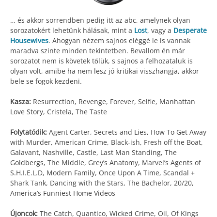
… és akkor sorrendben pedig itt az abc, amelynek olyan
sorozatokért lehetünk hálásak, mint a
Lost
, vagy a
Desperate
Housewives
. Ahogyan nézem sajnos eléggé le is vannak
maradva szinte minden tekintetben. Bevallom én már
sorozatot nem is követek tőlük, s sajnos a felhozataluk is
olyan volt, amibe ha nem lesz jó kritikai visszhangja, akkor
bele se fogok kezdeni.
Kasza:
Resurrection, Revenge, Forever, Selfie, Manhattan
Love Story, Cristela, The Taste
Folytatódik:
Agent Carter, Secrets and Lies, How To Get Away
with Murder, American Crime, Black-ish, Fresh off the Boat,
Galavant, Nashville, Castle, Last Man Standing, The
Goldbergs, The Middle, Grey’s Anatomy, Marvel’s Agents of
S.H.I.E.L.D, Modern Family, Once Upon A Time, Scandal +
Shark Tank, Dancing with the Stars, The Bachelor, 20/20,
America’s Funniest Home Videos
Újoncok:
The Catch, Quantico, Wicked Crime, Oil, Of Kings