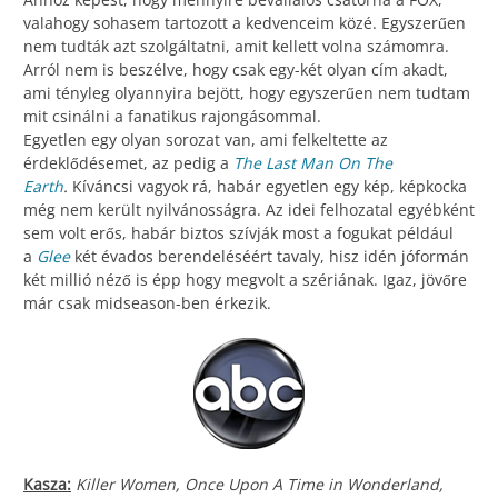
valahogy sohasem tartozott a kedvenceim közé. Egyszerűen
nem tudták azt szolgáltatni, amit kellett volna számomra.
Arról nem is beszélve, hogy csak egy-két olyan cím akadt,
ami tényleg olyannyira bejött, hogy egyszerűen nem tudtam
mit csinálni a fanatikus rajongásommal.
Egyetlen egy olyan sorozat van, ami felkeltette az
érdeklődésemet, az pedig a
The Last Man On The
Earth
.
Kíváncsi vagyok rá, habár egyetlen egy kép, képkocka
még nem került nyilvánosságra. Az idei felhozatal egyébként
sem volt erős, habár biztos szívják most a fogukat például
a
Glee
két évados berendeléséért tavaly, hisz idén jóformán
két millió néző is épp hogy megvolt a szériának. Igaz, jövőre
már csak midseason-ben érkezik.
Kasza:
Killer Women, Once Upon A Time in Wonderland,