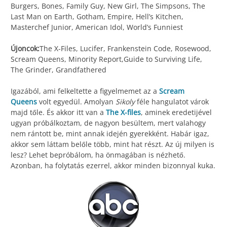
Burgers, Bones, Family Guy, New Girl, The Simpsons, The
Last Man on Earth, Gotham, Empire, Hell’s Kitchen,
Masterchef Junior, American Idol, World’s Funniest
Újoncok:
The X-Files, Lucifer, Frankenstein Code, Rosewood,
Scream Queens, Minority Report,Guide to Surviving Life,
The Grinder, Grandfathered
Igazából, ami felkeltette a figyelmemet az a
Scream
Queens
volt egyedül. Amolyan
Sikoly
féle hangulatot várok
majd tőle. És akkor itt van a
The X-files
, aminek eredetijével
ugyan próbálkoztam, de nagyon besültem, mert valahogy
nem rántott be, mint annak idején gyerekként. Habár igaz,
akkor sem láttam belőle több, mint hat részt. Az új milyen is
lesz? Lehet bepróbálom, ha önmagában is nézhető.
Azonban, ha folytatás ezerrel, akkor minden bizonnyal kuka.