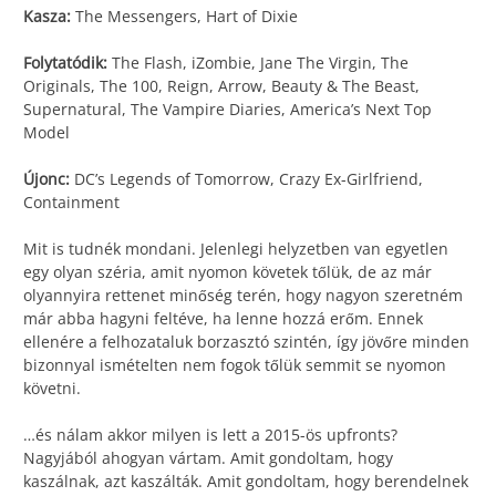
Kasza:
The Messengers, Hart of Dixie
Folytatódik:
The Flash, iZombie, Jane The Virgin, The
Originals, The 100, Reign, Arrow, Beauty & The Beast,
Supernatural, The Vampire Diaries, America’s Next Top
Model
Újonc:
DC’s Legends of Tomorrow, Crazy Ex-Girlfriend,
Containment
Mit is tudnék mondani. Jelenlegi helyzetben van egyetlen
egy olyan széria, amit nyomon követek tőlük, de az már
olyannyira rettenet minőség terén, hogy nagyon szeretném
már abba hagyni feltéve, ha lenne hozzá erőm. Ennek
ellenére a felhozataluk borzasztó szintén, így jövőre minden
bizonnyal ismételten nem fogok tőlük semmit se nyomon
követni.
…és nálam akkor milyen is lett a 2015-ös upfronts?
Nagyjából ahogyan vártam. Amit gondoltam, hogy
kaszálnak, azt kaszálták. Amit gondoltam, hogy berendelnek