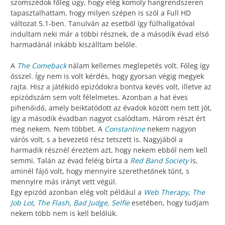
szomszédok főleg úgy, hogy elég komoly hangrendszeren
tapasztalhattam, hogy milyen szépen is szól a Full HD
változat 5.1-ben. Tanulván az esetből így fülhallgatóval
indultam neki már a többi résznek, de a második évad első
harmadánál inkább kiszálltam belőle.
A
The Comeback
nálam kellemes meglepetés volt. Főleg így
ősszel. Így nem is volt kérdés, hogy gyorsan végig megyek
rajta. Hisz a játékidő epizódokra bontva kevés volt, illetve az
epizódszám sem volt félelmetes. Azonban a hat éves
pihenőidő, amely beiktatódott az évadok között nem tett jót,
így a második évadban nagyot csalódtam. Három részt ért
meg nekem. Nem többet. A
Constantine
nekem nagyon
várós volt, s a bevezető rész tetszett is. Nagyjából a
harmadik résznél éreztem azt, hogy nekem ebből nem kell
semmi. Talán az évad feléig bírta a
Red Band Society
is,
aminél fájó volt, hogy mennyire szerethetőnek tűnt, s
mennyire más irányt vett végül.
Egy epizód azonban elég volt például a
Web Therapy
,
The
Job Lot
,
The Flash
,
Bad Judge
,
Selfie
esetében, hogy tudjam
nekem több nem is kell belőlük.