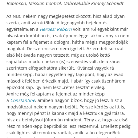
Robinson, Mission Control, Unbreakable Kimmy Schmidt
Az NBC nekem nagy meglepetést okozott, hisz akad olyan
széria, amit várok tőlük. A legnagyobb bejelentés
egyértelműen a
Heroes: Reborn
volt, amiről egyébként már
olvastam korábban is, csak éppenséggel akkor annyira nem
kaptam fel a fejemet a dologra, hátha mégis meggondolják
magukat. De szerencsére nem így lett. Az eredeti sorozat
első két évada nagyon tetszett, míg az utolsó kettő
sajnálatos módon nekem (is) szenvedés volt, de a zárás
szerintem elfogadhatóra sikerült. Kíváncsi vagyok rá
mindenképp, habár egyetlen egy fájó pont, hogy az évad
második felében érkezik majd. Habár így csak tizenhárom
epizódot kap, így nem lesz „rétes tészta” elvileg.
Amire még felkaptam a fejemet az mindenképp
a
Constantine
, amiben nagyon bízok, hogy jó lesz, hisz a
moziváltozat nekem nagyon bejött. Persze kérdés az itt is,
hogy mennyi pénzt is kapnak majd a készítők a gyártásra,
hisz ez befolyásol jóformán mindent. Tény az, hogy az első
rész mindenképp bepróbálós lesz részemről. Emellett pedig
csak lightos sitcomok maradtak, amik talán elegendőek