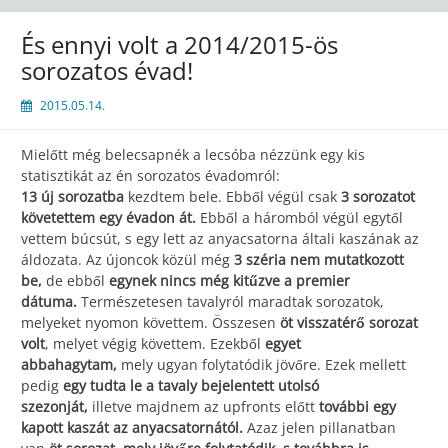
És ennyi volt a 2014/2015-ös
sorozatos évad!
2015.05.14.
Mielőtt még belecsapnék a lecsóba nézzünk egy kis
statisztikát az én sorozatos évadomról:
13 új sorozatba
kezdtem bele. Ebből végül csak
3 sorozatot
követettem egy évadon át.
Ebből a háromból végül egytől
vettem búcsút, s egy lett az anyacsatorna általi kaszának az
áldozata. Az újoncok közül még
3 széria nem mutatkozott
be,
de ebből
egynek nincs még kitűzve a premier
dátuma.
Természetesen tavalyról maradtak sorozatok,
melyeket nyomon követtem. Összesen
öt visszatérő sorozat
volt
, melyet végig követtem. Ezekből
egyet
abbahagytam,
mely ugyan folytatódik jövőre. Ezek mellett
pedig
egy tudta le a tavaly bejelentett utolsó
szezonját,
illetve majdnem az upfronts előtt
további egy
kapott kaszát az anyacsatornától.
Azaz jelen pillanatban