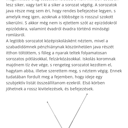
lesz siker, vagy tart ki a siker a sorozat végéig. A sorozatok
java része meg sem éri, hogy rendes befejezése legyen, s
amelyik meg igen, azoknak a többsége is rosszul szokott
sikerülni. S akkor még nem is ejtettem szót az epizódokról
epizódokra, valamint évadról évadra történő minőségi
romlásról.
A legtöbb sorozatot középiskolásként néztem, mivel a
szabadidőmnek pénzhiánynak köszönhetően java részét
itthon töltöttem, s főleg a nyarak teltek folyamatosan
sorozatos pótlásokkal, felzárkózásokkal. Iskolás koromnak
majdnem tíz éve vége, s rengeteg sorozatot kezdtem el,
hagytam abba, illetve szerettem meg, s néztem végig. Ennek
tudatában fordult meg a fejemben, hogy ideje egy
szubjektív listát összeállítanom ezekről. Első körben
jöhetnek a rossz kivitelezések, és befejezések.