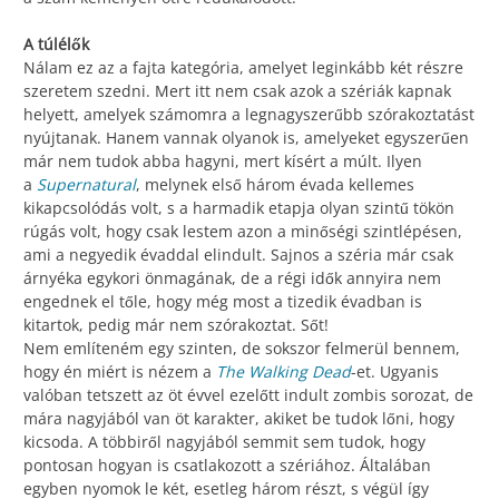
A túlélők
Nálam ez az a fajta kategória, amelyet leginkább két részre
szeretem szedni. Mert itt nem csak azok a szériák kapnak
helyett, amelyek számomra a legnagyszerűbb szórakoztatást
nyújtanak. Hanem vannak olyanok is, amelyeket egyszerűen
már nem tudok abba hagyni, mert kísért a múlt. Ilyen
a
Supernatural
, melynek első három évada kellemes
kikapcsolódás volt, s a harmadik etapja olyan szintű tökön
rúgás volt, hogy csak lestem azon a minőségi szintlépésen,
ami a negyedik évaddal elindult. Sajnos a széria már csak
árnyéka egykori önmagának, de a régi idők annyira nem
engednek el tőle, hogy még most a tizedik évadban is
kitartok, pedig már nem szórakoztat. Sőt!
Nem említeném egy szinten, de sokszor felmerül bennem,
hogy én miért is nézem a
The Walking Dead
-et. Ugyanis
valóban tetszett az öt évvel ezelőtt indult zombis sorozat, de
mára nagyjából van öt karakter, akiket be tudok lőni, hogy
kicsoda. A többiről nagyjából semmit sem tudok, hogy
pontosan hogyan is csatlakozott a szériához. Általában
egyben nyomok le két, esetleg három részt, s végül így