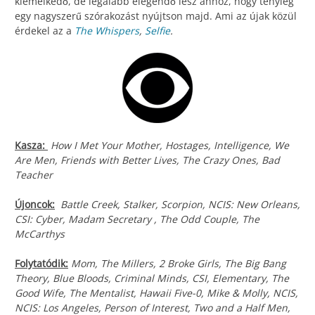
kiemelkedő, de legalább elegendő lesz ahhoz, hogy tényleg
egy nagyszerű szórakozást nyújtson majd. Ami az újak közül
érdekel az a
The Whispers
,
Selfie
.
Kasza:
How I Met Your Mother, Hostages, Intelligence, We
Are Men, Friends with Better Lives, The Crazy Ones, Bad
Teacher
Újoncok:
Battle Creek, Stalker, Scorpion, NCIS: New Orleans,
CSI: Cyber, Madam Secretary , The Odd Couple, The
McCarthys
Folytatódik:
Mom, The Millers, 2 Broke Girls, The Big Bang
Theory, Blue Bloods, Criminal Minds, CSI, Elementary, The
Good Wife, The Mentalist, Hawaii Five-0, Mike & Molly, NCIS,
NCIS: Los Angeles, Person of Interest, Two and a Half Men,