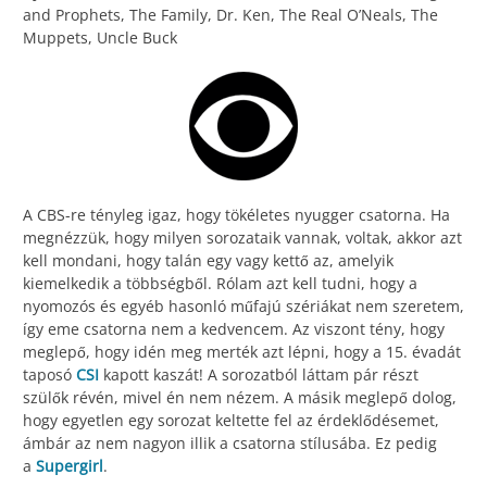
and Prophets, The Family, Dr. Ken, The Real O’Neals, The
Muppets, Uncle Buck
A CBS-re tényleg igaz, hogy tökéletes nyugger csatorna. Ha
megnézzük, hogy milyen sorozataik vannak, voltak, akkor azt
kell mondani, hogy talán egy vagy kettő az, amelyik
kiemelkedik a többségből. Rólam azt kell tudni, hogy a
nyomozós és egyéb hasonló műfajú szériákat nem szeretem,
így eme csatorna nem a kedvencem. Az viszont tény, hogy
meglepő, hogy idén meg merték azt lépni, hogy a 15. évadát
taposó
CSI
kapott kaszát! A sorozatból láttam pár részt
szülők révén, mivel én nem nézem. A másik meglepő dolog,
hogy egyetlen egy sorozat keltette fel az érdeklődésemet,
ámbár az nem nagyon illik a csatorna stílusába. Ez pedig
a
Supergirl
.