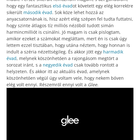
hogy egy fantasztikus
első évad
ot követett egy elég korrektre
sikerült
második évad
. Sok köze lehet hozzá az
anyacsatornának is, hisz azért elég szépen fel tudta futtatni,
hogy szinte átlagos tíz milliós nézőből tudott simán
harmincmilliót is csinálni. Jó magam is csak pislogtam,
amikor ezeket a számokat megláttam, mert én is csak úgy
lettem ezzel tisztában, hogy utána néztem, hogy honnan is
indult a széria nézettségileg. És akkor jött egy
harmadik
évad
, melynek köszönhetően a rajongásom megtört a
sorozat iránt, s a
negyedik évad
csak tovább rontott a
helyzeten. És akkor itt az aktuális évad, amelynek
köszönhetően végül úgy voltam vele, hogy nekem bőven
elég volt ennyi. Részemről ennyi volt a
Glee.