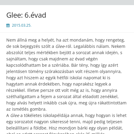
Glee: 6.évad
2015.03.25.
Nem állná meg a helyét, ha azt mondanám, hogy rengeteg,
de sok bejegyzés szólt a
Glee
-ről. Legalábbis nálam. Nekem
abszolút teljes mértékben bejött a sorozat annak idején, s
sajnáltam, hogy csak majdnem az évad végén
kapcsolódhattam be a szériába. Bár tény, hogy így azért
jelentősen tömény szórakozásban volt részem olyannyira,
hogy azt hiszem az egyik hétfői iskolai napomat ki is
hagytam annak érdekében, hogy naprakész legyek a
részekkel. Illetve persze ott volt még az is, hogy annyira
széthallgattam a fejem a sorozat által előadott zenékkel,
hogy alvás helyett inkább csak újra, meg újra rákattintottam
az ismétlés gombra.
A
Glee
a tökéletes iskolapéldája annak, hogy hogyan is lehet
egy sorozatot nagyon sikeressé tenni, majd pedig teljesen
beleállítani a földbe. Hisz mondjon bárki egy olyan példát,