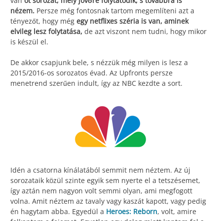
van
öt sorozat, mely jövőre folytatódik, s továbbra is
nézem.
Persze még fontosnak tartom megemlíteni azt a
tényezőt, hogy még
egy netflixes széria is van, aminek
elvileg lesz folytatása,
de azt viszont nem tudni, hogy mikor
is készül el.
De akkor csapjunk bele, s nézzük még milyen is lesz a
2015/2016-os sorozatos évad. Az Upfronts persze
menetrend szerűen indult, így az NBC kezdte a sort.
Idén a csatorna kínálatából semmit nem néztem. Az új
sorozataik közül szinte egyik sem nyerte el a tetszésemet,
így aztán nem nagyon volt semmi olyan, ami megfogott
volna. Amit néztem az tavaly vagy kaszát kapott, vagy pedig
én hagytam abba. Egyedül a
Heroes: Reborn
, volt, amire