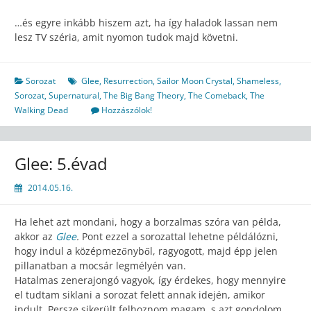
…és egyre inkább hiszem azt, ha így haladok lassan nem
lesz TV széria, amit nyomon tudok majd követni.
Sorozat
Glee
,
Resurrection
,
Sailor Moon Crystal
,
Shameless
,
Sorozat
,
Supernatural
,
The Big Bang Theory
,
The Comeback
,
The
Walking Dead
Hozzászólok!
Glee: 5.évad
2014.05.16.
Ha lehet azt mondani, hogy a borzalmas szóra van példa,
akkor az
Glee
.
Pont ezzel a sorozattal lehetne példálózni,
hogy indul a középmezőnyből, ragyogott, majd épp jelen
pillanatban a mocsár legmélyén van.
Hatalmas zenerajongó vagyok, így érdekes, hogy mennyire
el tudtam siklani a sorozat felett annak idején, amikor
indult. Persze sikerült felhoznom magam, s azt gondolom,