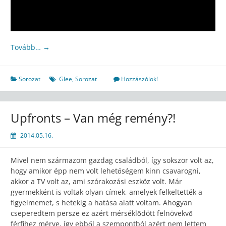
Tovább…
→
Sorozat
Glee
,
Sorozat
Hozzászólok!
Upfronts – Van még remény?!
2014.05.16.
Mivel nem származom gazdag családból, így sokszor volt az,
hogy amikor épp nem volt lehetőségem kinn csavarogni,
akkor a TV volt az, ami szórakozási eszköz volt. Már
gyermekként is voltak olyan címek, amelyek felkeltették a
figyelmemet, s hetekig a hatása alatt voltam. Ahogyan
cseperedtem persze ez azért mérséklődött felnövekvő
férfihez mérve, így ebből a szempontból azért nem lettem