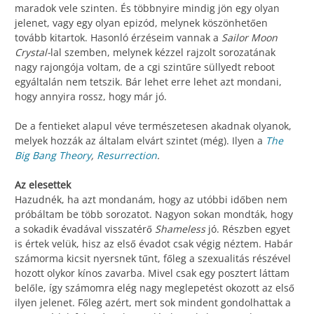
maradok vele szinten. És többnyire mindig jön egy olyan
jelenet, vagy egy olyan epizód, melynek köszönhetően
tovább kitartok. Hasonló érzéseim vannak a
Sailor Moon
Crystal-
lal szemben, melynek kézzel rajzolt sorozatának
nagy rajongója voltam, de a cgi szintűre süllyedt reboot
egyáltalán nem tetszik. Bár lehet erre lehet azt mondani,
hogy annyira rossz, hogy már jó.
De a fentieket alapul véve természetesen akadnak olyanok,
melyek hozzák az általam elvárt szintet (még). Ilyen a
The
Big Bang Theory
,
Resurrection
.
Az elesettek
Hazudnék, ha azt mondanám, hogy az utóbbi időben nem
próbáltam be több sorozatot. Nagyon sokan mondták, hogy
a sokadik évadával visszatérő
Shameless
jó. Részben egyet
is értek velük, hisz az első évadot csak végig néztem. Habár
számorma kicsit nyersnek tűnt, főleg a szexualitás részével
hozott olykor kínos zavarba. Mivel csak egy posztert láttam
belőle, így számomra elég nagy meglepetést okozott az első
ilyen jelenet. Főleg azért, mert sok mindent gondolhattak a