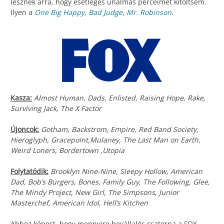
lesznek arra, hogy esetleges unalmas perceimet kitöltsem.
Ilyen a
One Big Happy
,
Bad Judge
,
Mr. Robinson
.
Kasza:
Almost Human, Dads, Enlisted, Raising Hope, Rake,
Surviving Jack, The X Factor
Újoncok:
Gotham, Backstrom, Empire, Red Band Society,
Hieroglyph, Gracepoint,Mulaney, The Last Man on Earth,
Weird Loners, Bordertown ,Utopia
Folytatódik:
Brooklyn Nine-Nine, Sleepy Hollow, American
Dad, Bob’s Burgers, Bones, Family Guy, The Following, Glee,
The Mindy Project, New Girl, The Simpsons, Junior
Masterchef, American Idol, Hell’s Kitchen
Ahhoz képest, hogy mennyire bevállalós csatorna a FOX,