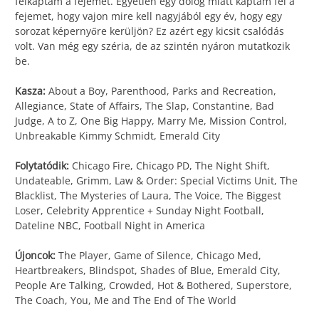
felkaptam a fejemet. Egyetlen egy dolog miatt kaptam fel a
fejemet, hogy vajon mire kell nagyjából egy év, hogy egy
sorozat képernyőre kerüljön? Ez azért egy kicsit csalódás
volt. Van még egy széria, de az szintén nyáron mutatkozik
be.
Kasza:
About a Boy, Parenthood, Parks and Recreation,
Allegiance, State of Affairs, The Slap, Constantine, Bad
Judge, A to Z, One Big Happy, Marry Me, Mission Control,
Unbreakable Kimmy Schmidt, Emerald City
Folytatódik:
Chicago Fire, Chicago PD, The Night Shift,
Undateable, Grimm, Law & Order: Special Victims Unit, The
Blacklist, The Mysteries of Laura, The Voice, The Biggest
Loser, Celebrity Apprentice + Sunday Night Football,
Dateline NBC, Football Night in America
Újoncok:
The Player, Game of Silence, Chicago Med,
Heartbreakers, Blindspot, Shades of Blue, Emerald City,
People Are Talking, Crowded, Hot & Bothered, Superstore,
The Coach, You, Me and The End of The World