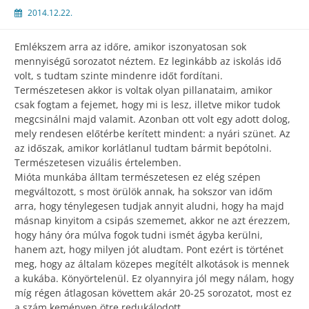
2014.12.22.
Emlékszem arra az időre, amikor iszonyatosan sok
mennyiségű sorozatot néztem. Ez leginkább az iskolás idő
volt, s tudtam szinte mindenre időt fordítani.
Természetesen akkor is voltak olyan pillanataim, amikor
csak fogtam a fejemet, hogy mi is lesz, illetve mikor tudok
megcsinálni majd valamit. Azonban ott volt egy adott dolog,
mely rendesen előtérbe kerített mindent: a nyári szünet. Az
az időszak, amikor korlátlanul tudtam bármit bepótolni.
Természetesen vizuális értelemben.
Mióta munkába álltam természetesen ez elég szépen
megváltozott, s most örülök annak, ha sokszor van időm
arra, hogy ténylegesen tudjak annyit aludni, hogy ha majd
másnap kinyitom a csipás szememet, akkor ne azt érezzem,
hogy hány óra múlva fogok tudni ismét ágyba kerülni,
hanem azt, hogy milyen jót aludtam. Pont ezért is történet
meg, hogy az általam közepes megítélt alkotások is mennek
a kukába. Könyörtelenül. Ez olyannyira jól megy nálam, hogy
míg régen átlagosan követtem akár 20-25 sorozatot, most ez
a szám keményen ötre redukálodott.