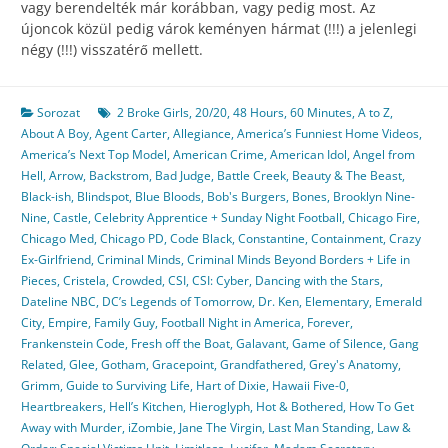
vagy berendelték már korábban, vagy pedig most. Az
újoncok közül pedig várok keményen hármat (!!!) a jelenlegi
négy (!!!) visszatérő mellett.
Sorozat
2 Broke Girls
,
20/20
,
48 Hours
,
60 Minutes
,
A to Z
,
About A Boy
,
Agent Carter
,
Allegiance
,
America’s Funniest Home Videos
,
America’s Next Top Model
,
American Crime
,
American Idol
,
Angel from
Hell
,
Arrow
,
Backstrom
,
Bad Judge
,
Battle Creek
,
Beauty & The Beast
,
Black-ish
,
Blindspot
,
Blue Bloods
,
Bob's Burgers
,
Bones
,
Brooklyn Nine-
Nine
,
Castle
,
Celebrity Apprentice + Sunday Night Football
,
Chicago Fire
,
Chicago Med
,
Chicago PD
,
Code Black
,
Constantine
,
Containment
,
Crazy
Ex-Girlfriend
,
Criminal Minds
,
Criminal Minds Beyond Borders + Life in
Pieces
,
Cristela
,
Crowded
,
CSI
,
CSI: Cyber
,
Dancing with the Stars
,
Dateline NBC
,
DC’s Legends of Tomorrow
,
Dr. Ken
,
Elementary
,
Emerald
City
,
Empire
,
Family Guy
,
Football Night in America
,
Forever
,
Frankenstein Code
,
Fresh off the Boat
,
Galavant
,
Game of Silence
,
Gang
Related
,
Glee
,
Gotham
,
Gracepoint
,
Grandfathered
,
Grey's Anatomy
,
Grimm
,
Guide to Surviving Life
,
Hart of Dixie
,
Hawaii Five-0
,
Heartbreakers
,
Hell’s Kitchen
,
Hieroglyph
,
Hot & Bothered
,
How To Get
Away with Murder
,
iZombie
,
Jane The Virgin
,
Last Man Standing
,
Law &