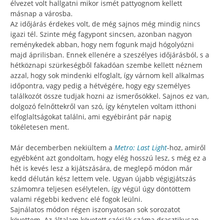
élvezet volt hallgatni mikor ismét pattyognom kellett
másnap a városba.
Az időjárás érdekes volt, de még sajnos még mindig nincs
igazi tél. Szinte még fagypont sincsen, azonban nagyon
reménykedek abban, hogy nem fogunk majd hógolyózni
majd áprilisban. Ennek ellenére a szeszélyes időjárásból, s a
hétköznapi szürkeségből fakadóan szembe kellett néznem
azzal, hogy sok mindenki elfoglalt, így várnom kell alkalmas
időpontra, vagy pedig a hétvégére, hogy egy személyes
találkozót össze tudjak hozni az ismerősökkel. Sajnos ez van,
dolgozó felnőttekről van szó, így kénytelen voltam itthoni
elfoglaltságokat találni, ami egyébiránt pár napig
tökéletesen ment.
Már decemberben nekiültem a
Metro: Last Light
-hoz, amiről
egyébként azt gondoltam, hogy elég hosszú lesz, s még ez a
hét is kevés lesz a kijátszására, de meglepő módon már
kedd délután kész lettem vele. Ugyan újabb végigjátszás
számomra teljesen esélytelen, így végül úgy döntöttem
valami régebbi kedvenc elé fogok leülni.
Sajnálatos módon régen iszonyatosan sok sorozatot
követtem. Az általam követett szériák száma drasztikusan