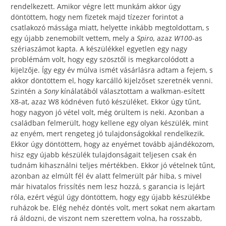
rendelkezett. Amikor végre lett munkám akkor úgy
döntöttem, hogy nem fizetek majd tízezer forintot a
csatlakozó mássága miatt, helyette inkább megtoldottam, s
egy újabb zenemobilt vettem, mely a
Spiro,
azaz
W100
-as
szériaszámot kapta. A készülékkel egyetlen egy nagy
problémám volt, hogy egy szösztől is megkarcolódott a
kijelzője. Így egy év múlva ismét vásárlásra adtam a fejem, s
akkor döntöttem el, hogy karcálló kijelzőset szeretnék venni.
Szintén a
Sony
kínálatából választottam a walkman-esített
X8-at, azaz W8 kódnéven futó készüléket. Ekkor úgy tűnt,
hogy nagyon jó vétel volt, még örültem is neki. Azonban a
családban felmerült, hogy kellene egy olyan készülék, mint
az enyém, mert rengeteg jó tulajdonságokkal rendelkezik.
Ekkor úgy döntöttem, hogy az enyémet tovább ajándékozom,
hisz egy újabb készülék tulajdonságait teljesen csak én
tudnám kihasználni teljes mértékben. Ekkor jó vételnek tűnt,
azonban az elmúlt fél év alatt felmerült pár hiba, s mivel
már hivatalos frissítés nem lesz hozzá, s garancia is lejárt
róla, ezért végül úgy döntöttem, hogy egy újabb készülékbe
ruházok be. Elég nehéz döntés volt, mert sokat nem akartam
rá áldozni, de viszont nem szerettem volna, ha rosszabb,