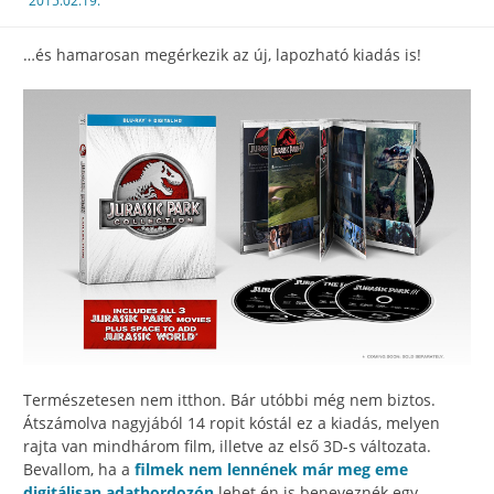
2015.02.19.
…és hamarosan megérkezik az új, lapozható kiadás is!
Természetesen nem itthon. Bár utóbbi még nem biztos.
Átszámolva nagyjából 14 ropit kóstál ez a kiadás, melyen
rajta van mindhárom film, illetve az első 3D-s változata.
Bevallom, ha a
filmek nem lennének már meg eme
digitálisan adathordozón
lehet én is beneveznék egy