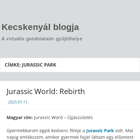
Skip
to
content
Kecskenyál blogja
A virtuális gondolataim gyűjtőhelye
CÍMKE:
JURASSIC PARK
Jurassic World: Rebirth
2025.07.11.
Magyar cím:
Jurassic Word – Újjászületés
Gyermekkorom egyik kedvenc filmje a
Jurassic Park
volt. Mai
napig emlékszem, amikor gyermek fejjel láttam egy előzetest