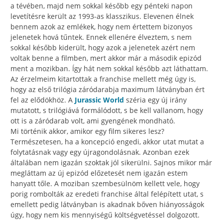
a tévében, majd nem sokkal később egy pénteki napon
levetítésre került az 1993-as klasszikus. Elevenen élnek
bennem azok az emlékek, hogy nem értettem bizonyos
jelenetek hová tűntek. Ennek ellenére élveztem, s nem
sokkal később kiderült, hogy azok a jelenetek azért nem
voltak benne a filmben, mert akkor már a második epizód
ment a mozikban. Így hát nem sokkal később azt láthattam.
Az érzelmeim kitartottak a franchise mellett még úgy is,
hogy az első trilógia záródarabja maximum látványban ért
fel az elődökhöz. A
Jurassic World
széria egy új irány
mutatott, s trilógiává formálódott, s be kell vallanom, hogy
ott is a záródarab volt, ami gyengének mondható.
Mi történik akkor, amikor egy film sikeres lesz?
Természetesen, ha a koncepció engedi, akkor utat mutat a
folytatásnak vagy egy újragondolásnak. Azonban ezek
általában nem igazán szoktak jól sikerülni. Sajnos mikor már
megláttam az új epizód előzetesét nem igazán estem
hanyatt tőle. A moziban szembesülnöm kellett vele, hogy
porig rombolták az eredeti franchise által felépített utat, s
emellett pedig látványban is akadnak bőven hiányosságok
úgy, hogy nem kis mennyiségű költségvetéssel dolgozott.