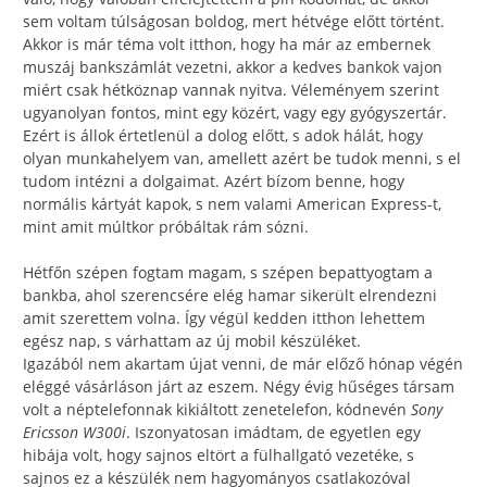
sem voltam túlságosan boldog, mert hétvége előtt történt.
Akkor is már téma volt itthon, hogy ha már az embernek
muszáj bankszámlát vezetni, akkor a kedves bankok vajon
miért csak hétköznap vannak nyitva. Véleményem szerint
ugyanolyan fontos, mint egy közért, vagy egy gyógyszertár.
Ezért is állok értetlenül a dolog előtt, s adok hálát, hogy
olyan munkahelyem van, amellett azért be tudok menni, s el
tudom intézni a dolgaimat. Azért bízom benne, hogy
normális kártyát kapok, s nem valami American Express-t,
mint amit múltkor próbáltak rám sózni.
Hétfőn szépen fogtam magam, s szépen bepattyogtam a
bankba, ahol szerencsére elég hamar sikerült elrendezni
amit szerettem volna. Így végül kedden itthon lehettem
egész nap, s várhattam az új mobil készüléket.
Igazából nem akartam újat venni, de már előző hónap végén
eléggé vásárláson járt az eszem. Négy évig hűséges társam
volt a néptelefonnak kikiáltott zenetelefon, kódnevén
Sony
Ericsson W300i
. Iszonyatosan imádtam, de egyetlen egy
hibája volt, hogy sajnos eltört a fülhallgató vezetéke, s
sajnos ez a készülék nem hagyományos csatlakozóval