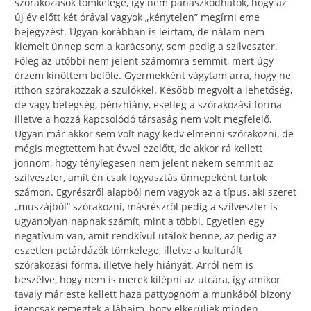
szórakozások tömkelege, így nem panaszkodhatok, hogy az
új év előtt két órával vagyok „kénytelen” megírni eme
bejegyzést. Ugyan korábban is leírtam, de nálam nem
kiemelt ünnep sem a karácsony, sem pedig a szilveszter.
Főleg az utóbbi nem jelent számomra semmit, mert úgy
érzem kinőttem belőle. Gyermekként vágytam arra, hogy ne
itthon szórakozzak a szülőkkel. Később megvolt a lehetőség,
de vagy betegség, pénzhiány, esetleg a szórakozási forma
illetve a hozzá kapcsolódó társaság nem volt megfelelő.
Ugyan már akkor sem volt nagy kedv elmenni szórakozni, de
mégis megtettem hat évvel ezelőtt, de akkor rá kellett
jönnöm, hogy ténylegesen nem jelent nekem semmit az
szilveszter, amit én csak fogyasztás ünnepeként tartok
számon. Egyrészről alapból nem vagyok az a típus, aki szeret
„muszájból” szórakozni, másrészről pedig a szilveszter is
ugyanolyan napnak számít, mint a többi. Egyetlen egy
negatívum van, amit rendkívül utálok benne, az pedig az
eszetlen petárdázók tömkelege, illetve a kulturált
szórakozási forma, illetve hely hiányát. Arról nem is
beszélve, hogy nem is merek kilépni az utcára, így amikor
tavaly már este kellett haza pattyognom a munkából bizony
igencsak remegtek a lábaim, hogy elkerüljek minden