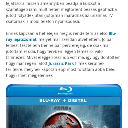
lejátszóra, hiszen amennyiben beadja a kulcsot a
számítógép (ami múlt héten megtörtént beázás gépházba
jutott folyadék után) jóformán maradnak az unalmas TV
csatornák, s mobiltelefon nyomkodása.
Ennek kapcsán a hét elején meg is rendeltem az első
Blu-
ray lejátszómat
, melyet már szerdán átvehettem. Jó pár
lemezt teszteltem benne pár perc erejéig, de csak ma
jutottam el oda, hogy tervben legyen lemezről való
filmnézés. Mivel eléggé rossz idő volt ma, így úgy döntöttem,
hogy már régen látott
Jurassic Park
filmek kerülnek
terítékre, melynek kapcsán épp most futottam abba bele,
hogy ismét megjelennek: