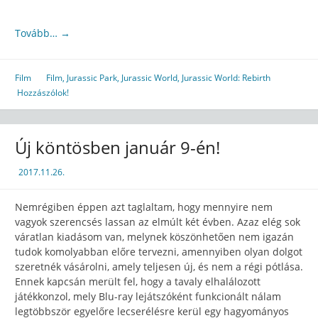
Tovább…
→
Film
Film
,
Jurassic Park
,
Jurassic World
,
Jurassic World: Rebirth
Hozzászólok!
Új köntösben január 9-én!
2017.11.26.
Nemrégiben éppen azt taglaltam, hogy mennyire nem
vagyok szerencsés lassan az elmúlt két évben. Azaz elég sok
váratlan kiadásom van, melynek köszönhetően nem igazán
tudok komolyabban előre tervezni, amennyiben olyan dolgot
szeretnék vásárolni, amely teljesen új, és nem a régi pótlása.
Ennek kapcsán merült fel, hogy a tavaly elhalálozott
játékkonzol, mely Blu-ray lejátszóként funkcionált nálam
legtöbbször egyelőre lecserélésre kerül egy hagyományos