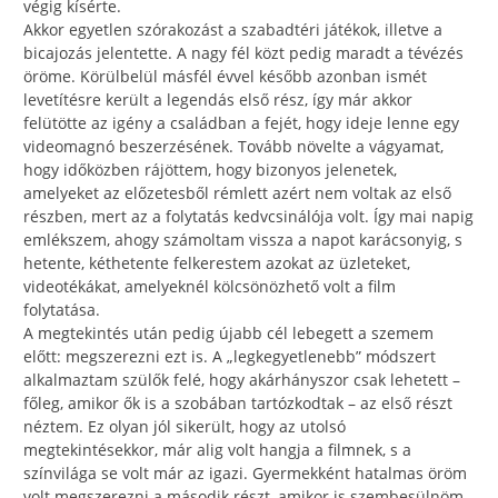
végig kísérte.
Akkor egyetlen szórakozást a szabadtéri játékok, illetve a
bicajozás jelentette. A nagy fél közt pedig maradt a tévézés
öröme. Körülbelül másfél évvel később azonban ismét
levetítésre került a legendás első rész, így már akkor
felütötte az igény a családban a fejét, hogy ideje lenne egy
videomagnó beszerzésének. Tovább növelte a vágyamat,
hogy időközben rájöttem, hogy bizonyos jelenetek,
amelyeket az előzetesből rémlett azért nem voltak az első
részben, mert az a folytatás kedvcsinálója volt. Így mai napig
emlékszem, ahogy számoltam vissza a napot karácsonyig, s
hetente, kéthetente felkerestem azokat az üzleteket,
videotékákat, amelyeknél kölcsönözhető volt a film
folytatása.
A megtekintés után pedig újabb cél lebegett a szemem
előtt: megszerezni ezt is. A „legkegyetlenebb” módszert
alkalmaztam szülők felé, hogy akárhányszor csak lehetett –
főleg, amikor ők is a szobában tartózkodtak – az első részt
néztem. Ez olyan jól sikerült, hogy az utolsó
megtekintésekkor, már alig volt hangja a filmnek, s a
színvilága se volt már az igazi. Gyermekként hatalmas öröm
volt megszerezni a második részt, amikor is szembesülnöm