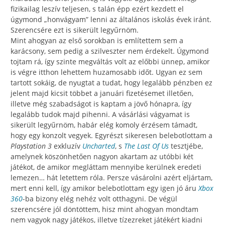
fizikailag leszív teljesen, s talán épp ezért kezdett el
úgymond „honvágyam” lenni az általános iskolás évek iránt.
Szerencsére ezt is sikerült legyűrnöm.
Mint ahogyan az első sorokban is említettem sem a
karácsony, sem pedig a szilveszter nem érdekelt. Úgymond
tojtam rá, így szinte megváltás volt az előbbi ünnep, amikor
is végre itthon lehettem huzamosabb időt. Ugyan ez sem
tartott sokáig, de nyugtat a tudat, hogy legalább pénzben ez
jelent majd kicsit többet a januári fizetésemet illetően,
illetve még szabadságot is kaptam a jövő hónapra, így
legalább tudok majd pihenni. A vásárlási vágyamat is
sikerült legyűrnöm, habár elég komoly érzésem támadt,
hogy egy konzolt vegyek. Egyrészt sikeresen belebotlottam a
Playstation 3
exkluzív
Uncharted
, s
The Last Of Us
tesztjébe,
amelynek köszönhetően nagyon akartam az utóbbi két
játékot, de amikor megláttam mennyibe kerülnek eredeti
lemezen… hát letettem róla. Persze vásárolni azért eljártam,
mert enni kell, így amikor belebotlottam egy igen jó áru
Xbox
360
-ba bizony elég nehéz volt otthagyni. De végül
szerencsére jól döntöttem, hisz mint ahogyan mondtam
nem vagyok nagy játékos, illetve tízezreket játékért kiadni