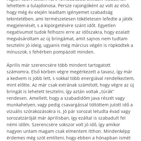
lehettem a tulajdonosa. Persze rajongóként az volt az első,
hogy még év elején leadtam igényemet szabadság
tekintetében, ami természetesen tökéletesen lefedte a játék
megjelenését, s a kipörgetésére szánt időt. Egyetlen
negatívumot tudok felhozni erre az időszakra, hogy ezalatt
megvásároltam az új bringámat, amit sajnos nem tudtam
tesztelni jó ideig, ugyanis még március végén is röpködtek a
mínuszok, s fehérben pompázott minden.
Április már szerencsére több mindent tartogatott
számomra. Első körben végre megérkezett a tavasz, így már
a kedvem is jobb lett, s sokkal több energiával rendelkeztem,
mint előtte. Az már csak extrának számított, hogy végre az új
bringát is lehetett tesztelni, így aztán voltak „túrák”
rendesen. Amellett, hogy a szabadidőm java részét vagy
munkahelyen, vagy pedig csavargással töltöttem jutott idő a
vizuális szórakozásokra is. Jó pár sorozat letudta évad vagy
sorozatzáróját már áprilisban, így ezáltal is szabadult fel
némi időm. Szerencsére sokszor volt jó idő, így amikor
nagyon untam magam csak elmentem itthon. Mindenképp
érdemes még szót említeni, hogy ebben a hónapban ismét