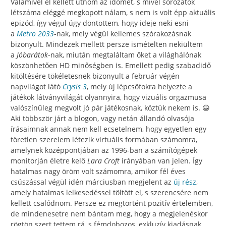
Valamivel el kellett ütnöm az időmet, s mivel sorozatok
létszáma eléggé megkopott nálam, s nem is volt épp aktuális
epizód, így végül úgy döntöttem, hogy ideje neki esni
a
Metro 2033
-nak, mely végül kellemes szórakozásnak
bizonyult. Mindezek mellett persze ismételten nekiültem
a
Jóbarátok
-nak, miután megtaláltam őket a világhálónak
köszönhetően HD minőségben is. Emellett pedig szabadidő
kitöltésére tökéletesnek bizonyult a február végén
napvilágot látó
Crysis 3
, mely új lépcsőfokra helyezte a
játékok látványvilágát olyannyira, hogy vizuális orgazmusa
valószínűleg megvolt jó pár játékosnak, köztük nekem is. 😀
Aki többször járt a blogon, vagy netán állandó olvasója
írásaimnak annak nem kell ecsetelnem, hogy egyetlen egy
töretlen szerelem létezik virtuális formában számomra,
amelynek középpontjában az 1996-ban a számítógépek
monitorján életre kelő
Lara Croft
irányában van jelen. Így
hatalmas nagy öröm volt számomra, amikor fél éves
csúszással végül idén márciusban megjelent az
új rész
,
amely hatalmas lelkesedéssel töltött el, s szerencsére nem
kellett csalódnom. Persze ez megtörtént pozitív értelemben,
de mindenesetre nem bántam meg, hogy a megjelenéskor
rögtön szert tettem rá, s fémdobozos, exkluzív kiadásnak