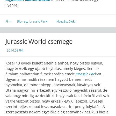
ilyenre.
Film
Blu-ray
,
Jurassic Park
Hozzászólok!
Jurassic World csemege
2014.08.04.
Közel 13 évnek kellett eltelnie ahhoz, hogy biztos legyen,
hogy érkezik egy újabb folytatás, amely kiegészíteni az
általam halhatatlan filmek sorába emelt
Jurassic Park
-ot.
Ugyan a harmadik rész nem hagyott bennem erős
nyomokat, de mindenképp látványosnak, látványos volt.
Utána nagyon hír érkezett egy készülő negyedik részről, de
valahogy mindig az derült ki, hogy csak fals hírekről volt szó.
Végre viszont biztos, hogy érkezik egy új epizód. Egyesek
szerint teljes reboot lesz, mások szerint pedig folytatás. A
szereposztás nekem egyelőre elég satnyának néz ki, s kicsit