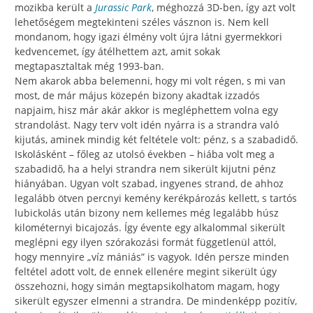
mozikba került a
Jurassic Park
, méghozzá 3D-ben, így azt volt
lehetőségem megtekinteni széles vásznon is. Nem kell
mondanom, hogy igazi élmény volt újra látni gyermekkori
kedvencemet, így átélhettem azt, amit sokak
megtapasztaltak még 1993-ban.
Nem akarok abba belemenni, hogy mi volt régen, s mi van
most, de már május közepén bizony akadtak izzadós
napjaim, hisz már akár akkor is megléphettem volna egy
strandolást. Nagy terv volt idén nyárra is a strandra való
kijutás, aminek mindig két feltétele volt: pénz, s a szabadidő.
Iskolásként – főleg az utolsó években – hiába volt meg a
szabadidő, ha a helyi strandra nem sikerült kijutni pénz
hiányában. Ugyan volt szabad, ingyenes strand, de ahhoz
legalább ötven percnyi kemény kerékpározás kellett, s tartós
lubickolás után bizony nem kellemes még legalább húsz
kilométernyi bicajozás. Így évente egy alkalommal sikerült
meglépni egy ilyen szórakozási formát függetlenül attól,
hogy mennyire „víz mániás” is vagyok. Idén persze minden
feltétel adott volt, de ennek ellenére megint sikerült úgy
összehozni, hogy simán megtapsikolhatom magam, hogy
sikerült egyszer elmenni a strandra. De mindenképp pozitív,