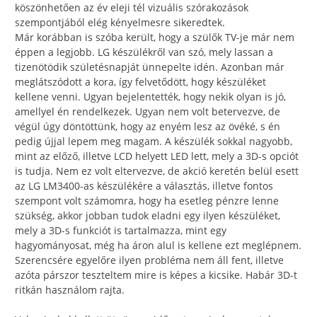
köszönhetően az év eleji tél vizuális szórakozások
szempontjából elég kényelmesre sikeredtek.
Már korábban is szóba került, hogy a szülők TV-je már nem
éppen a legjobb. LG készülékről van szó, mely lassan a
tizenötödik születésnapját ünnepelte idén. Azonban már
meglátszódott a kora, így felvetődött, hogy készüléket
kellene venni. Ugyan bejelentették, hogy nekik olyan is jó,
amellyel én rendelkezek. Ugyan nem volt betervezve, de
végül úgy döntöttünk, hogy az enyém lesz az övéké, s én
pedig újjal lepem meg magam. A készülék sokkal nagyobb,
mint az előző, illetve LCD helyett LED lett, mely a 3D-s opciót
is tudja. Nem ez volt eltervezve, de akció keretén belül esett
az LG LM3400-as készülékére a választás, illetve fontos
szempont volt számomra, hogy ha esetleg pénzre lenne
szükség, akkor jobban tudok eladni egy ilyen készüléket,
mely a 3D-s funkciót is tartalmazza, mint egy
hagyományosat, még ha áron alul is kellene ezt meglépnem.
Szerencsére egyelőre ilyen probléma nem áll fent, illetve
azóta párszor teszteltem mire is képes a kicsike. Habár 3D-t
ritkán használom rajta.