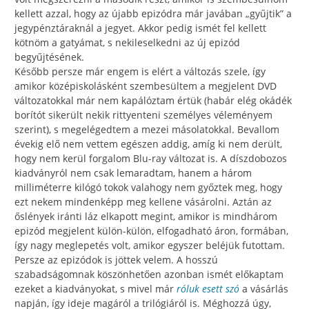
kellett azzal, hogy az újabb epizódra már javában „gyűjtik” a
jegypénztáraknál a jegyet. Akkor pedig ismét fel kellett
kötnöm a gatyámat, s nekileselkedni az új epizód
begyűjtésének.
Később persze már engem is elért a változás szele, így
amikor középiskolásként szembesültem a megjelent DVD
változatokkal már nem kapálóztam értük (habár elég okádék
borítót sikerült nekik rittyenteni személyes véleményem
szerint), s megelégedtem a mezei másolatokkal. Bevallom
évekig elő nem vettem egészen addig, amíg ki nem derült,
hogy nem kerül forgalom Blu-ray változat is. A díszdobozos
kiadványról nem csak lemaradtam, hanem a három
milliméterre kilógó tokok valahogy nem győztek meg, hogy
ezt nekem mindenképp meg kellene vásárolni. Aztán az
őslények iránti láz elkapott megint, amikor is mindhárom
epizód megjelent külön-külön, elfogadható áron, formában,
így nagy meglepetés volt, amikor egyszer beléjük futottam.
Persze az epizódok is jöttek velem. A hosszú
szabadságomnak köszönhetően azonban ismét előkaptam
ezeket a kiadványokat, s mivel már
róluk esett szó
a vásárlás
napján, így ideje magáról a trilógiáról is. Méghozzá úgy,