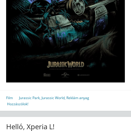
Film
Jurassic Park
,
Jurassic World
,
Reklám anyag
Hozzászólok!
Helló, Xperia L!