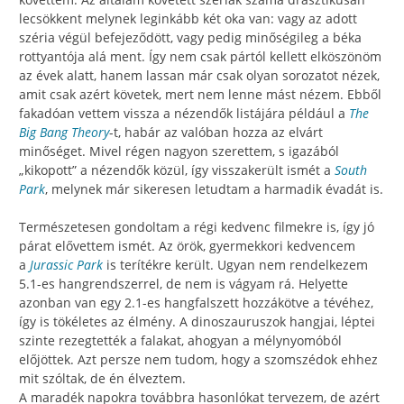
lecsökkent melynek leginkább két oka van: vagy az adott
széria végül befejeződött, vagy pedig minőségileg a béka
rottyantója alá ment. Így nem csak pártól kellett elköszönöm
az évek alatt, hanem lassan már csak olyan sorozatot nézek,
amit csak azért követek, mert nem lenne mást nézem. Ebből
fakadóan vettem vissza a nézendők listájára például a
The
Big Bang Theory
-t, habár az valóban hozza az elvárt
minőséget. Mivel régen nagyon szerettem, s igazából
„kikopott” a nézendők közül, így visszakerült ismét a
South
Park
, melynek már sikeresen letudtam a harmadik évadát is.
Természetesen gondoltam a régi kedvenc filmekre is, így jó
párat elővettem ismét. Az örök, gyermekkori kedvencem
a
Jurassic Park
is terítékre került. Ugyan nem rendelkezem
5.1-es hangrendszerrel, de nem is vágyam rá. Helyette
azonban van egy 2.1-es hangfalszett hozzákötve a tévéhez,
így is tökéletes az élmény. A dinoszauruszok hangjai, léptei
szinte rezegtették a falakat, ahogyan a mélynyomóból
előjöttek. Azt persze nem tudom, hogy a szomszédok ehhez
mit szóltak, de én élveztem.
A maradék napokra továbbra hasonlókat tervezem, de azért