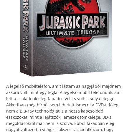
A legelső mobiltelefon, amit láttam az nagyjából majdnem
akkora volt, mint egy tégla. A legelső mobil telefonunk, ami
lett a családnak elég fapados volt, s volt is súlya eléggé.
Akkoriban még hírből sem lehetett ismerni a DVD-t, főleg
nem a Blu-ray technológiát, s a hozzá kapcsolódó
eszközöket, mint a lejátszók, lemezek tömkelege. 3D-s
megoldásokról már nem is szólva. Ebből fakadóan elég
nagyot változott a világ, s sokszor rácsodálkozom, hogy