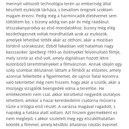
mennyit változott technológia terén az emberiség által
készített eszközök tárháza, s bevallom öregnek szoktam
magam érezni. Pedig még a harmincadik életévemet sem
töltöttem be, s bizony addig van pár év még ráadásul.
Visszakanyarodva az első mondatokhoz, bizony még elég
kezdetlegesnek voltak mondhatóak azok az eszközök,
amelyek lehetővé tették akár az otthoni, akár a moziban
történő szórakozást. Ebből fakadóan volt hatalmas nagy
kasszasiker
Spielberg 1993
-as őslényeket felvonultató filmje,
mely szinte az első volt, amely digitálisan hozott létre
különböző teremtményeket a filmvásznon. Annak idején egy
szép szombat délutánon láttam a filmből az előzetes, amely
azonnal felkeltette a figyelmemet, de sajnos fiatal koromra
való tekintettel még nem hiszem, hogy akár a szülők, akár a
mozijegy vizsgálók beengedek volna a terembe. Ha
emlékezetem nem csal, akkor körülbelül negyedik osztályos
lehettem, amikor a hazai kereskedelmi csatorna műsorra
tűzte a trilógia első részét. A varázsa magával ragadott, s
napokig a hatása alatt voltam. Azt hiszem gyermekként ez
nem meglepő, s akkor született meg egy elszakíthatatlan
kötelék a filmmel, amely későbbi általános iskolás éveimet