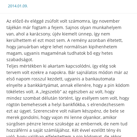
2014.01.09.
Az előző év eléggé zsúfolt volt számomra, így november
tájékán már fogtam a fejem. Sajnos olyan munkahelyem
van, ahol a karácsony, újév kiemelt ünnep, így nem
kerülhettem el ezt most sem. A remény azonban éltetett,
hogy januárban végre lehet normálisan kipihenhetem
magam, ugyanis magaménak tudhatok bő egy hetes
szabadságot.
Teljes mértékben ki akartam kapcsolódni, így elég sok
tervem volt ezekre a napokra. Bár sajnálatos módon már az
első napom rosszul kezdett, ugyanis a bankautomata
elnyelte a bankkártyámat, annak ellenére, hogy a pin kódom
tökéletes volt. A „legszebb” az egészben az volt, hogy
mindez szombat délután történt, így esélyem sem volt, hogy
rögtön bemehessek a helyi bankfiókba, s elrendezhessem
ezt az ügyet. Szerencsére volt nálam készpénz, de bele se
merek gondolni, hogy vajon mi lenne olyankor, amikor
sürgősen pénzre lenne szüksége az embernek, de nem tud
hozzáférni a saját számlájához. Két évvel ezelőtt tény és
való, hogy valóban elfelejtettem a pin kódomat, de akkor