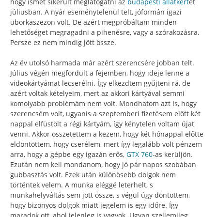
hogy ismét sikerült meglátogatni az
budapesti állatkert
et
júliusban. A nyár eseménytelenül telt, jóformán igazi
uborkaszezon volt. De azért megpróbáltam minden
lehetőséget megragadni a pihenésre, vagy a szórakozásra.
Persze ez nem mindig jött össze.
Az év utolsó harmada már azért szerencsére jobban telt.
Július végén megfordult a fejemben, hogy ideje lenne a
videokártyámat lecserélni. Így elkezdtem gyűjteni rá, de
azért voltak kételyeim, mert az akkori kártyával semmi
komolyabb problémám nem volt. Mondhatom azt is, hogy
szerencsém volt, ugyanis a szeptemberi fizetésem előtt két
nappal elfüstölt a régi kártyám, így kénytelen voltam újat
venni. Akkor összetettem a kezem, hogy két hónappal előtte
eldöntöttem, hogy cserélem, mert így legalább volt pénzem
arra, hogy a gépbe egy igazán erős,
GTX 760
-as kerüljön.
Ezután nem kell mondanom, hogy jó pár napos szobában
gubbasztás volt. Ezek után különösebb dolgok nem
történtek velem. A munka eléggé leterhelt, s
munkahelyváltás sem jött össze, s végül úgy döntöttem,
hogy bizonyos dolgok miatt jegelem is egy időre. Így
maradok ott, ahol jelenleg is vagyok. Ugyan szellemileg,