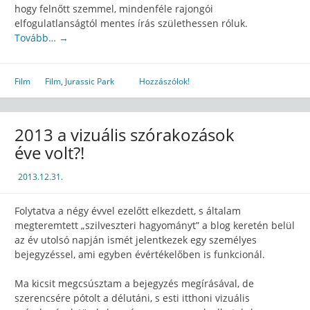
hogy felnőtt szemmel, mindenféle rajongói
elfogulatlanságtól mentes írás születhessen róluk.
Tovább…
→
Film
Film
,
Jurassic Park
Hozzászólok!
2013 a vizuális szórakozások
éve volt?!
2013.12.31.
Folytatva a négy évvel ezelőtt elkezdett, s általam
megteremtett „szilveszteri hagyományt” a blog keretén belül
az év utolsó napján ismét jelentkezek egy személyes
bejegyzéssel, ami egyben évértékelőben is funkcionál.
Ma kicsit megcsúsztam a bejegyzés megírásával, de
szerencsére pótolt a délutáni, s esti itthoni vizuális