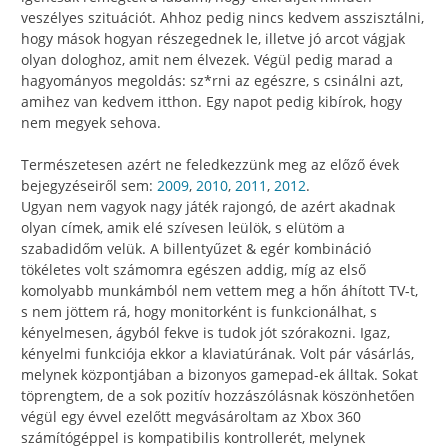
veszélyes szituációt. Ahhoz pedig nincs kedvem asszisztálni,
hogy mások hogyan részegednek le, illetve jó arcot vágjak
olyan dologhoz, amit nem élvezek. Végül pedig marad a
hagyományos megoldás: sz*rni az egészre, s csinálni azt,
amihez van kedvem itthon. Egy napot pedig kibírok, hogy
nem megyek sehova.
Természetesen azért ne feledkezzünk meg az előző évek
bejegyzéseiről sem:
2009
,
2010
,
2011
,
2012
.
Ugyan nem vagyok nagy játék rajongó, de azért akadnak
olyan címek, amik elé szívesen leülök, s elütöm a
szabadidőm velük. A billentyűzet & egér kombináció
tökéletes volt számomra egészen addig, míg az első
komolyabb munkámból nem vettem meg a hőn áhított TV-t,
s nem jöttem rá, hogy monitorként is funkcionálhat, s
kényelmesen, ágyból fekve is tudok jót szórakozni. Igaz,
kényelmi funkciója ekkor a klaviatúrának. Volt pár vásárlás,
melynek központjában a bizonyos gamepad-ek álltak. Sokat
töprengtem, de a sok pozitív hozzászólásnak köszönhetően
végül egy évvel ezelőtt megvásároltam az Xbox 360
számítógéppel is kompatibilis kontrollerét, melynek