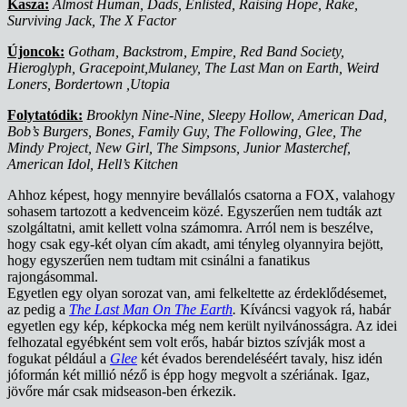
Kasza:
Almost Human, Dads, Enlisted, Raising Hope, Rake,
Surviving Jack, The X Factor
Újoncok:
Gotham, Backstrom, Empire, Red Band Society,
Hieroglyph, Gracepoint,Mulaney, The Last Man on Earth, Weird
Loners, Bordertown ,Utopia
Folytatódik:
Brooklyn Nine-Nine, Sleepy Hollow, American Dad,
Bob’s Burgers, Bones, Family Guy, The Following, Glee, The
Mindy Project, New Girl, The Simpsons, Junior Masterchef,
American Idol, Hell’s Kitchen
Ahhoz képest, hogy mennyire bevállalós csatorna a FOX, valahogy
sohasem tartozott a kedvenceim közé. Egyszerűen nem tudták azt
szolgáltatni, amit kellett volna számomra. Arról nem is beszélve,
hogy csak egy-két olyan cím akadt, ami tényleg olyannyira bejött,
hogy egyszerűen nem tudtam mit csinálni a fanatikus
rajongásommal.
Egyetlen egy olyan sorozat van, ami felkeltette az érdeklődésemet,
az pedig a
The Last Man On The Earth
.
Kíváncsi vagyok rá, habár
egyetlen egy kép, képkocka még nem került nyilvánosságra. Az idei
felhozatal egyébként sem volt erős, habár biztos szívják most a
fogukat például a
Glee
két évados berendeléséért tavaly, hisz idén
jóformán két millió néző is épp hogy megvolt a szériának. Igaz,
jövőre már csak midseason-ben érkezik.