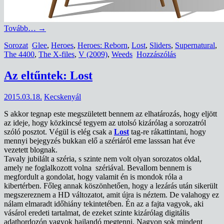
Tovább…
→
Sorozat
Glee
,
Heroes
,
Heroes: Reborn
,
Lost
,
Sliders
,
Supernatural
,
The 4400
,
The X-files
,
V (2009)
,
Weeds
Hozzászólás
Az eltűntek: Lost
2015.03.18.
Kecskenyál
S akkor tegnap este megszületett bennem az elhatározás, hogy eljött
az ideje, hogy közkincsé tegyem az utolsó kizárólag a sorozatról
szóló posztot. Végül is elég csak a
Lost
tag-re rákattintani, hogy
mennyi bejegyzés bukkan elő a szériáról eme lasssan hat éve
vezetett blognak.
Tavaly jubilált a széria, s szinte nem volt olyan sorozatos oldal,
amely ne foglalkozott volna szériával. Bevallom bennem is
megfordult a gondolat, hogy valamit én is mondok róla a
kibertérben. Főleg annak köszönhetően, hogy a lezárás után sikerült
megszereznem a HD változatot, amit újra is néztem. De valahogy ez
nálam elmaradt időhiány tekintetében. Én az a fajta vagyok, aki
vásárol eredeti tartalmat, de ezeket szinte kizárólag digitális
adathordozón vagyok hajlandó megtenni. Nagyon sok mindent