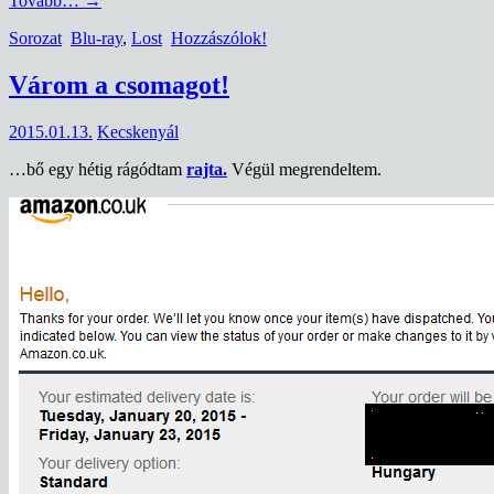
Tovább…
→
Sorozat
Blu-ray
,
Lost
Hozzászólok!
Várom a csomagot!
2015.01.13.
Kecskenyál
…bő egy hétig rágódtam
rajta.
Végül megrendeltem.