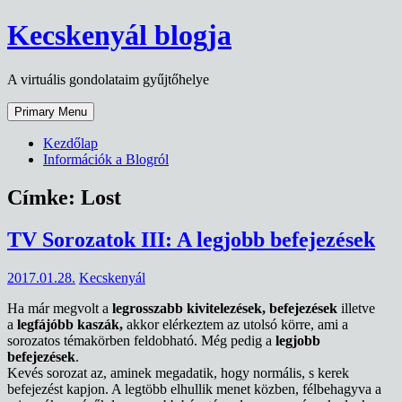
Skip
Kecskenyál blogja
to
content
A virtuális gondolataim gyűjtőhelye
Primary Menu
Kezdőlap
Információk a Blogról
Címke:
Lost
TV Sorozatok III: A legjobb befejezések
2017.01.28.
Kecskenyál
Ha már megvolt a
legrosszabb kivitelezések, befejezések
illetve
a
legfájóbb kaszák,
akkor elérkeztem az utolsó körre, ami a
sorozatos témakörben feldobható. Még pedig a
legjobb
befejezések
.
Kevés sorozat az, aminek megadatik, hogy normális, s kerek
befejezést kapjon. A legtöbb elhullik menet közben, félbehagyva a