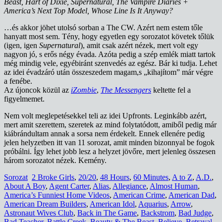
Beast, Hart of Dixie, Supernatural, The Vampire Diaries +
America’s Next Top Model, Whose Line Is It Anyway?
…és akkor jöhet utolsó sorban a The CW. Azért nem estem tőle
hanyatt most sem. Tény, hogy egyetlen egy sorozatot követek tőlük
(igen, igen
Supernatural
), amit csak azért nézek, mert volt egy
nagyon jó, s erős négy évada. Azóta pedig a szép emlék miatt tartok
még mindig vele, egyébiránt szenvedés az egész. Bár ki tudja. Lehet
az idei évadzáró után összeszedem magam,s „kihajítom” már végre
a fenébe.
Az újoncok közül az
iZombie
,
The Messengers
keltette fel a
figyelmemet.
Nem volt meglepetésekkel teli az idei Upfronts. Leginkább azért,
mert amit szerettem, szeretek az mind folytatódott, amiből pedig már
kiábrándultam annak a sorsa nem érdekelt. Ennek ellenére pedig
jelen helyzetben itt van 11 sorozat, amit minden bizonnyal be fogok
próbálni. Így lehet jobb lesz a helyzet jövőre, mert jelenleg összesen
három sorozatot nézek. Kemény.
Sorozat
2 Broke Girls
,
20/20
,
48 Hours
,
60 Minutes
,
A to Z
,
A.D.
,
About A Boy
,
Agent Carter
,
Alias
,
Allegiance
,
Almost Human
,
America’s Funniest Home Videos
,
American Crime
,
American Dad
,
American Dream Builders
,
American Idol
,
Aquarius
,
Arrow
,
Astronaut Wives Club
,
Back in The Game
,
Backstrom
,
Bad Judge
,
Bad Teacher
,
Battle Creek
,
Beauty & The Beast
,
Believe
,
Betrayal
,