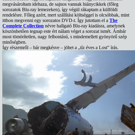
megvásároltam idehaza, de sajnos vannak hiánycikkek (főleg
sorozatok Blu-ray lemezeken), így végül rákaptam a külföldi
rendelésre. Főleg azért, mert szállítási költséggel is olcsóbbak, mint
itthon megvenni egy sorozatos DVD-t. Így jutottam el a
The
Complete Collection
névre hallgató Blu-ray kiadásra, amelynek
köszönhetően tegnap este ért nálam véget a sorozat ismét. Ámbár
most tömörítetlen, nagy felbontású, s mindemellett gyönyörű szép
minőségben.
Így részemről – bár megkésve – jöhet a „tíz éves a Lost” írás.