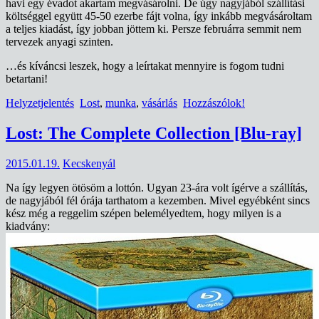
havi egy évadot akartam megvásárolni. De úgy nagyjából szállítási
költséggel együtt 45-50 ezerbe fájt volna, így inkább megvásároltam
a teljes kiadást, így jobban jöttem ki. Persze februárra semmit nem
tervezek anyagi szinten.
…és kíváncsi leszek, hogy a leírtakat mennyire is fogom tudni
betartani!
Helyzetjelentés
Lost
,
munka
,
vásárlás
Hozzászólok!
Lost: The Complete Collection [Blu-ray]
2015.01.19.
Kecskenyál
Na így legyen ötösöm a lottón. Ugyan 23-ára volt ígérve a szállítás,
de nagyjából fél órája tarthatom a kezemben. Mivel egyébként sincs
kész még a reggelim szépen belemélyedtem, hogy milyen is a
kiadvány: