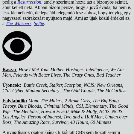
pedig a
Resurrection
, amely szerintem hozta azt a bizonyos szintet,
amit kellett neki. Abban bízom persze, hogy a jövő évada, ha nem is
lesz kiemelkedő, de legalább elegendő lesz ahhoz, hogy tényleg egy
nagyszerű szórakozást nyújtson majd. Ami az újak közül érdekel az
a
The Whispers
,
Selfie
.
Kasza:
How I Met Your Mother, Hostages, Intelligence, We Are
Men, Friends with Better Lives, The Crazy Ones, Bad Teacher
Újoncok:
Battle Creek, Stalker, Scorpion, NCIS: New Orleans,
CSI: Cyber, Madam Secretary , The Odd Couple, The McCarthys
Folytatódik:
Mom, The Millers, 2 Broke Girls, The Big Bang
Theory, Blue Bloods, Criminal Minds, CSI, Elementary, The Good
Wife, The Mentalist, Hawaii Five-0, Mike & Molly, NCIS, NCIS:
Los Angeles, Person of Interest, Two and a Half Men, Undercover
Boss, The Amazing Race, Survivor, 48 Hours, 60 Minutes
A nyugdíjasok csatornájának kikiáltott CBS sem hozott semmi