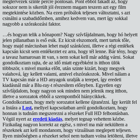
megtervezek szinte percre pontosan. Pont ebből fakadt az, hogy
sokszor nem is sikerült jól éreznem magam teszem azt egy film
megtekintése közben. Na ezen próbálok teljesen változtatni, s azt
csinálni a szabadidőmben, amihez kedvem van, mert így sokkal
nagyobb a szórakozási faktor.
…és hogyan telik a hónapom? Nagy szívfájdalmam, hogy hó helyett
jelen pillanatban is eső esik. Ez kicsit elszomorít, mert tartok tőle,
hogy majd márciusban lehet majd szánkózni, illetve a régi emlékek
kapcsán kicsit sem emlékeztet ez arra, hogy tél lenne. Bár tény, hogy
a tavasz hamarosan itt van, s nem sokat kell már addig várni. Sokat
gondolkoztam rajta, de az idő miatt egyébként is itthon ülök
többször, s mivel munka előtt, után szinte kizárt, hogy megyek
valahová, így kellett valami, amivel elszórakozok. Mivel nálam a
TV kapcsán már a HD anyagok uralják a terepet, így eredeti
kiadásnál már a Blu-ray-t részesítem előnyben. Egyetlen egy
szívfájdalom, hogy nagyon sok minden nem jelenik meg itthon,
illetve a sorozatok ebből a szempontból hiánycikkek.
Gondolkoztam, hogy mely sorozatot kellene újranézni. Így került fel
a listára a
Lost
,
mellyel kapcsolatban arról gondolkoztam, hogy
honnan is tudnám megszerezni a részeket Full HD felbontásban.
Végül nyert az
eredeti kiadás
, melyet tegnap vehettem kézbe.
Fizikailag nagyon korrekt az egész, s mivel ma már nekiültem a
részeknek azt kell mondanom, hogy vizuálisan meglepett teljesen.
Ilyen minőségben a részeket sehol nem tudtam volna letölteni, illetve