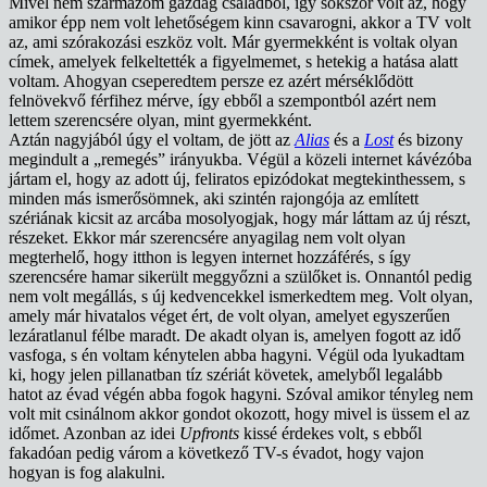
Mivel nem származom gazdag családból, így sokszor volt az, hogy
amikor épp nem volt lehetőségem kinn csavarogni, akkor a TV volt
az, ami szórakozási eszköz volt. Már gyermekként is voltak olyan
címek, amelyek felkeltették a figyelmemet, s hetekig a hatása alatt
voltam. Ahogyan cseperedtem persze ez azért mérséklődött
felnövekvő férfihez mérve, így ebből a szempontból azért nem
lettem szerencsére olyan, mint gyermekként.
Aztán nagyjából úgy el voltam, de jött az
Alias
és a
Lost
és bizony
megindult a „remegés” irányukba. Végül a közeli internet kávézóba
jártam el, hogy az adott új, feliratos epizódokat megtekinthessem, s
minden más ismerősömnek, aki szintén rajongója az említett
szériának kicsit az arcába mosolyogjak, hogy már láttam az új részt,
részeket. Ekkor már szerencsére anyagilag nem volt olyan
megterhelő, hogy itthon is legyen internet hozzáférés, s így
szerencsére hamar sikerült meggyőzni a szülőket is. Onnantól pedig
nem volt megállás, s új kedvencekkel ismerkedtem meg. Volt olyan,
amely már hivatalos véget ért, de volt olyan, amelyet egyszerűen
lezáratlanul félbe maradt. De akadt olyan is, amelyen fogott az idő
vasfoga, s én voltam kénytelen abba hagyni. Végül oda lyukadtam
ki, hogy jelen pillanatban tíz szériát követek, amelyből legalább
hatot az évad végén abba fogok hagyni. Szóval amikor tényleg nem
volt mit csinálnom akkor gondot okozott, hogy mivel is üssem el az
időmet. Azonban az idei
Upfronts
kissé érdekes volt, s ebből
fakadóan pedig várom a következő TV-s évadot, hogy vajon
hogyan is fog alakulni.