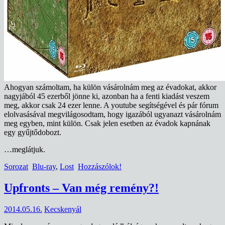
Ahogyan számoltam, ha külön vásárolnám meg az évadokat, akkor
nagyjából 45 ezerből jönne ki, azonban ha a fenti kiadást veszem
meg, akkor csak 24 ezer lenne. A youtube segítségével és pár fórum
elolvasásával megvilágosodtam, hogy igazából ugyanazt vásárolnám
meg egyben, mint külön. Csak jelen esetben az évadok kapnának
egy gyűjtődobozt.
…meglátjuk.
Sorozat
Blu-ray
,
Lost
Hozzászólok!
Upfronts – Van még remény?!
2014.05.16.
Kecskenyál