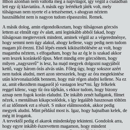
Itthon azonban nem váltotta meg a napvilágot, így végül a családban
lett egy új klaviatúra. A másik egy leértékelt játék volt, mely
túlságosan nem nyerte el a tetszésemet, s ahogyan néztem
használtként nem is nagyon tudom elpasszolni. Remek.
A másik dolog, amin elgondolkoztam, hogy túlságosan görcsös
lettem az elmúlt egy év alatt, ami leginkább abból fakad, hogy
túlságosan megtervezek mindent, aminek végül az a végeredménye,
hogy semmi nem úgy alakul, ahogy kellene, vagy pedig nem tudom
magam jól érezni. Első lépés ennek kiküszöbölésére az volt, hogy
magamba néztem, s elfogadtam, hogy ha az ég le is szakad akkor
sem leszek koránkelő típus. Mert mindig erre görcsöltem, hogy
milyen „nagyszerű” is lesz, ha majd megyek dolgozni nagyjából
kettő, vagy három órás alvás után. Főleg úgy, hogy sokszor azért
nem tudok aludni, mert azon stresszelek, hogy az óra megtekintése
után körvonalazódik bennem, hogy már régen aludni kellene. Na ez
az, amit elkezdtem magasról jó vastagon lesz*rni. Így felkelek
reggel kilenc, vagy tíz óra tájékán, s ekkor tudom, hogy bizony
aznap nem fogok korán elaludni. De inkább zenét hallgatok, filmet
nézek, s mentálisan kikapcsolódok, s így legalább hasznosan töltöm
el az időmnek ezt a részét. S mikor elálmosodok, akkor pedig
megyek aludni. Mint például most is. Igaz, hogy hajnalban kelek, de
még itt írogatok.
A tervektől pedig el akarok mindenképp tekinteni. Gondolok arra,
hogy egyre inkább észrevettem magamon, hogy mindent