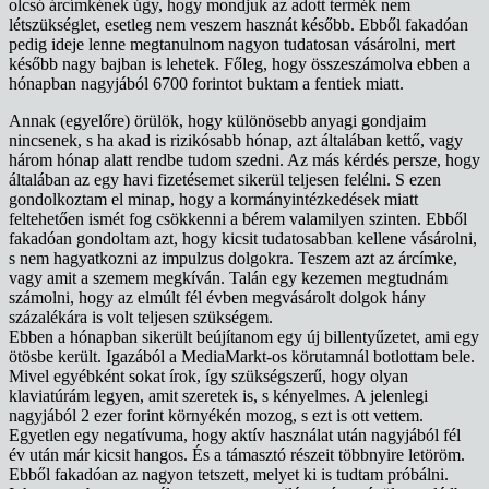
olcsó árcímkének úgy, hogy mondjuk az adott termék nem
létszükséglet, esetleg nem veszem hasznát később. Ebből fakadóan
pedig ideje lenne megtanulnom nagyon tudatosan vásárolni, mert
később nagy bajban is lehetek. Főleg, hogy összeszámolva ebben a
hónapban nagyjából 6700 forintot buktam a fentiek miatt.
Annak (egyelőre) örülök, hogy különösebb anyagi gondjaim
nincsenek, s ha akad is rizikósabb hónap, azt általában kettő, vagy
három hónap alatt rendbe tudom szedni. Az más kérdés persze, hogy
általában az egy havi fizetésemet sikerül teljesen felélni. S ezen
gondolkoztam el minap, hogy a kormányintézkedések miatt
feltehetően ismét fog csökkenni a bérem valamilyen szinten. Ebből
fakadóan gondoltam azt, hogy kicsit tudatosabban kellene vásárolni,
s nem hagyatkozni az impulzus dolgokra. Teszem azt az árcímke,
vagy amit a szemem megkíván. Talán egy kezemen megtudnám
számolni, hogy az elmúlt fél évben megvásárolt dolgok hány
százalékára is volt teljesen szükségem.
Ebben a hónapban sikerült beújítanom egy új billentyűzetet, ami egy
ötösbe került. Igazából a MediaMarkt-os körutamnál botlottam bele.
Mivel egyébként sokat írok, így szükségszerű, hogy olyan
klaviatúrám legyen, amit szeretek is, s kényelmes. A jelenlegi
nagyjából 2 ezer forint környékén mozog, s ezt is ott vettem.
Egyetlen egy negatívuma, hogy aktív használat után nagyjából fél
év után már kicsit hangos. És a támasztó részeit többnyire letöröm.
Ebből fakadóan az nagyon tetszett, melyet ki is tudtam próbálni.