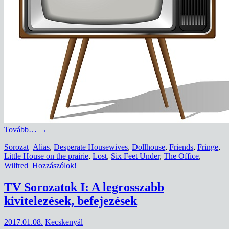
Tovább…
→
Sorozat
Alias
,
Desperate Housewives
,
Dollhouse
,
Friends
,
Fringe
,
Little House on the prairie
,
Lost
,
Six Feet Under
,
The Office
,
Wilfred
Hozzászólok!
TV Sorozatok I: A legrosszabb
kivitelezések, befejezések
2017.01.08.
Kecskenyál