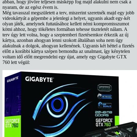
abban, hogy jövőre teljesen másképp fog majd alakulni nem csak a
nyaram, de az egész évem is.
Még tavasszal megszületett a terv, miszerint szeretnék majd egy jobb
videokártyát a gépembe a jelenlegi a helyet, ugyanis akadt egy-két
olyan játék, amelynek futtatásához kellett némi kompromisszumot
kötni ahhoz, hogy tökéletes formában tehesse tiszteletét nálam. A
terv úgy lett volna, hogy a szeptemberi fizetésemkor érkezik az új
kártya, azonban ahogyan lenni szokott általában soha nem úgy
alakulnak a dolgok, ahogyan kellenének. Ugyanis két héttel a fizetés
előtt a korábbi kártya szépen bemondta az unalmast, így kénytelen
voltam idő előtt megrendelni egy újat, amely egy Gigabyte GTX
760 lett végül: