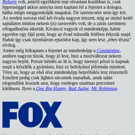
Reborn
volt, amiről egyébként már olvastam korábban is, csak
éppenséggel akkor annyira nem kaptam fel a fejemet a dologra,
hátha mégis meggondolják magukat. De szerencsére nem így lett.
Az eredeti sorozat első két évada nagyon tetszett, míg az utolsó kettő
sajnálatos módon nekem (is) szenvedés volt, de a zárás szerintem
elfogadhatóra sikerült. Kíváncsi vagyok rá mindenképp, habár
egyetlen egy fájó pont, hogy az évad második felében érkezik majd.
Habár így csak tizenhárom epizódot kap, így nem lesz „rétes tészta”
elvileg.
Amire még felkaptam a fejemet az mindenképp a
Constantine
,
amiben nagyon bízok, hogy jó lesz, hisz a moziváltozat nekem
nagyon bejött. Persze kérdés az itt is, hogy mennyi pénzt is kapnak
majd a készítők a gyártásra, hisz ez befolyásol jóformán mindent.
Tény az, hogy az első rész mindenképp bepróbálós lesz részemről.
Emellett pedig csak lightos sitcomok maradtak, amik talán
elegendőek lesznek arra, hogy esetleges unalmas perceimet
kitöltsem. Ilyen a
One Big Happy
,
Bad Judge
,
Mr. Robinson
.