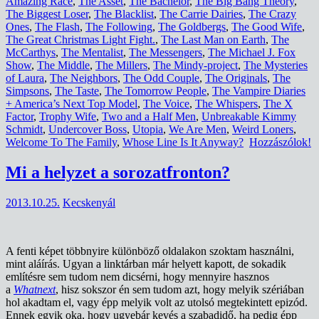
Amazing Race
,
The Asset
,
The Bachelor
,
The Big Bang Theory
,
The Biggest Loser
,
The Blacklist
,
The Carrie Dairies
,
The Crazy
Ones
,
The Flash
,
The Following
,
The Goldbergs
,
The Good Wife
,
The Great Christmas Light Fight.
,
The Last Man on Earth
,
The
McCarthys
,
The Mentalist
,
The Messengers
,
The Michael J. Fox
Show
,
The Middle
,
The Millers
,
The Mindy-project
,
The Mysteries
of Laura
,
The Neighbors
,
The Odd Couple
,
The Originals
,
The
Simpsons
,
The Taste
,
The Tomorrow People
,
The Vampire Diaries
+ America’s Next Top Model
,
The Voice
,
The Whispers
,
The X
Factor
,
Trophy Wife
,
Two and a Half Men
,
Unbreakable Kimmy
Schmidt
,
Undercover Boss
,
Utopia
,
We Are Men
,
Weird Loners
,
Welcome To The Family
,
Whose Line Is It Anyway?
Hozzászólok!
Mi a helyzet a sorozatfronton?
2013.10.25.
Kecskenyál
A fenti képet többnyire különböző oldalakon szoktam használni,
mint aláírás. Ugyan a linktárban már helyett kapott, de sokadik
említésre sem tudom nem dicsérni, hogy mennyire hasznos
a
Whatnext
, hisz sokszor én sem tudom azt, hogy melyik szériában
hol akadtam el, vagy épp melyik volt az utolsó megtekintett epizód.
Ennek egyik oka, hogy ugyebár kevés a szabadidő, ha pedig épp