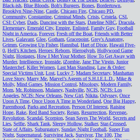
Black-ish
,
Blue Bloods
,
Bob's Burgers
,
Bones
,
Bordertown
,
Brooklyn Nine-Nine
,
Castle
,
Chicago Fire
,
Chicago PD
,
Community
,
Constantine
,
Criminal Minds
,
Crisis
,
Cristela
,
CSI
,
CSI: Cyber
,
Dads
,
Dancing with the Stars
,
Dateline NBC
,
Dracula
,
Elementary
,
Emerald City
,
Empire
,
Enlisted
,
Family Guy
,
Football
Night in America
,
Forever
,
Fresh off the Boat
,
Friends with Better
Lives
,
Galavant
,
Glee
,
Gotham
,
Gracepoint
,
Grey's Anatomy
,
Grimm
,
Growing Up Fisher
,
Hannibal
,
Hart of Dixie
,
Hawaii Five-
0
,
Hell’s Kitchen
,
Heroes: Reborn
,
Hieroglyph
,
Hollywood Game
Night
,
Hostages
,
How I Met Your Mother
,
How To Get Away with
Murder
,
Intelligence
,
Ironside
,
iZombie
,
Jane The Virgin
,
Junior
Masterchef
,
Killer Women
,
Last Man Standing
,
Law & Order:
Special Victims Unit
,
Lost
,
Lucky 7
,
Madam Secretary
,
Manhattan
Love Story
,
Marry Me
,
Marvel’s Agents of S.H.I.E.L.D.
,
Mike &
Molly
,
Mind Games
,
Mission Control
,
Mixology
,
Modern Family
,
Mom
,
Mr. Robinson
,
Mulaney
,
Nashville
,
NCIS
,
NCIS: Los
Angeles
,
NCIS: New Orleans
,
New Girl
,
Nikita
,
Odyssey
,
Once
Upon A Time
,
Once Upon A Time in Wonderland
,
One Big Happy
,
Parenthood
,
Parks and Recreation
,
Person Of Interest
,
Raising
Hope
,
Rake
,
Red Band Society
,
Reign
,
Resurrection
,
Revenge
,
Revolution
,
Scandal
,
Scorpion
,
Sean Saves The World
,
Secrets and
Lies
,
Selfie
,
Shark Tank
,
Sleepy Hollow
,
Stalker
,
Star-Crossed
,
State of Affairs
,
Suburgatory
,
Sunday Night Football
,
Super Fun
Night
,
Supernatural
,
Surviving Jack
,
Survivor
,
The 100
,
The