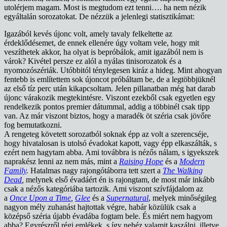
utolérjem magam. Most is megtudom ezt tenni…. ha nem nézik
egyáltalán sorozatokat. De nézzük a jelenlegi statisztikámat:
Igazából kevés újonc volt, amely tavaly felkeltette az
érdeklődésemet, de ennek ellenére úgy voltam vele, hogy mit
veszíthetek akkor, ha olyat is bepróbálok, amit igazából nem is
várok? Kivétel persze ez alól a nyálas tinisorozatok és a
nyomozószériák. Utóbbitól ténylegesen kiráz a hideg. Mint ahogyan
fentebb is említettem sok újoncot próbáltam be, de a legtöbbjüknél
az első tíz perc után kikapcsoltam. Jelen pillanatban még hat darab
újonc várakozik megtekintésre. Viszont ezekből csak egyetlen egy
rendelkezik pontos premier dátummal, addig a többinél csak tipp
van. Az már viszont biztos, hogy a maradék öt széria csak jövőre
fog bemutatkozni.
A rengeteg követett sorozatból soknak épp az volt a szerencséje,
hogy hivatalosan is utolsó évadokat kapott, vagy épp elkaszálták, s
ezért nem hagytam abba. Ami továbbra is nézős nálam, s igyekszek
naprakész lenni az nem más, mint a
Raising Hope
és a
Modern
Family
.
Hatalmas nagy rajongótáborra tett szert a
The Walking
Dead
,
melynek első évadáért én is rajongtam, de most már inkább
csak a nézős kategóriába tartozik. Ami viszont szívfájdalom az
a
Once Upon a Time
,
Glee
és a
Supernatural
, melyek minőségileg
nagyon mély zuhanást hajtottak végre, habár közülük csak a
középső széria újabb évadába fogtam bele. És miért nem hagyom
abba? Egyrészről régi emlékek, s így nehéz valamit kaszálni, illetve