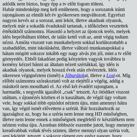
adódik nem biztos, hogy épp a tv előtt fogom tölteni.
Habár mindenképp meg kell említenem, hogy a sorozatok iránti
rajongásom az elmúlt két év gyökeresen megváltozott. Egyrészt
nagyon kevés az a sorozat, ami leköt, illetve akadnak olyanok,
melyek már a sokadik évaduknál tartanak, s időközben vesztettek
értékükből számomra. Hasonló a helyzet az újoncok terén, melyek
idén bepróbáltam többet, de talán kettő volt az, amit végig tudtam
nézni. Amióta viszont van munkahelyem sokkal korlátozottabb a
szabadidőm, mint iskolásként, illetve változó munkanapokkal a
hátam mögött sokszor inkább egy nagy alvás jön jól, mint a tv előtt
görnyedés. Ebből fakadóan pedig kénytelen vagyok továbbra is
kemény kézzel bánni az általam nézett szériákkal, így idén is
akadtak olyanok, melyek hosszú évek után elvéreztek. Idén
sikeresen végignéztem (ismét) a
Jóbarátok
at, illetve a
Lost
-ot. Míg
előbbi számomra szórakoztató volt az elejétől a végéig, addig a
másikról nem mondható el. Az első két évadért rajongtam, a
harmadik, s negyedik igazából „csak” tetszett. Az ötödiket viszont
utáltam, s újranézés közben el is kaszáltam, de végül úgy voltam
vele, hogy sokkal több epizódot néztem újra, mint amennyi hátra
van, így végül ismét elővettem a szériát. Bár hozzátartozik az
igazsághoz az, hogy ha a széria nem lenne meg HD minőségben,
illetve nem lenne ennek a minőségnek megfelelő tv készülékem nem
néztem volna újra. Azonban többször eszembe jutott, hogy mennyire
kreatívabbak voltak tévés szinten, illetve mennyi olyan széria volt,
ami lekötött, tetszett, s sokszor ráment egy egész napom, hogy