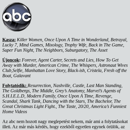
Kasza:
Killer Women, Once Upon A Time in Wonderland, Betrayal,
Lucky 7, Mind Games, Mixology, Trophy Wife, Back in The Game,
Super Fun Night, The Neighbors, Suburgatory, The Asset
Újoncok
:
Forever, Agent Carter, Secrets and Lies, How To Get
Away with Murder, American Crime, The Whispers, Astronaut Wives
Club,Selfie, Manhattan Love Story, Black-ish, Cristela, Fresh off the
Boat, Galavant
Folytatódik:
Resurrection, Nashville, Castle, Last Man Standing,
The Goldbergs, The Middle, Grey’s Anatomy, Marvel’s Agents of
S.H.I.E.L.D, Modern Family, Once Upon A Time, Revenge,
Scandal, Shark Tank, Dancing with the Stars, The Bachelor, The
Great Christmas Light Fight., The Taste, 20/20, America’s Funniest
Home Videos
Az abc nem hozott nagy meglepetést nekem, már ami a folytatásokat
illeti. Az már más kérdés, hogy ezekből egyetlen egynek örülök, az