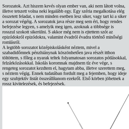
Sorozatok. Azt hiszem kevés olyan ember van, aki nem látott volna,
illetve tetszett volna neki legalább egy. Egy széria megalkotása elég
összetett feladat, s nem minden esetben lesz siker, vagy tart ki a siker
a sorozat végéig. A sorozatok java része meg sem éri, hogy rendes
befejezése legyen, s amelyik meg igen, azoknak a többsége is
rosszul szokott sikerülni. S akkor még nem is ejtettem szót az
epizódokról epizódokra, valamint évadról évadra történő minőségi
romlásról.
A legtöbb sorozatot középiskolásként néztem, mivel a
szabadidőmnek pénzhiánynak köszönhetően java részét itthon
töltöttem, s főleg a nyarak teltek folyamatosan sorozatos pótlásokkal,
felzárkózásokkal. Iskolás koromnak majdnem tíz éve vége, s
rengeteg sorozatot kezdtem el, hagytam abba, illetve szerettem meg,
s néztem végig. Ennek tudatában fordult meg a fejemben, hogy ideje
egy szubjektív listát összeállítanom ezekről. Első körben jöhetnek a
rossz kivitelezések, és befejezések.