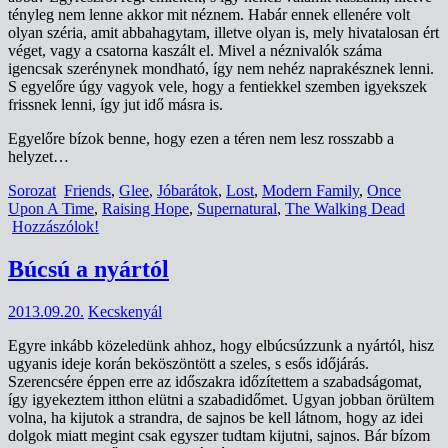
tényleg nem lenne akkor mit néznem. Habár ennek ellenére volt
olyan széria, amit abbahagytam, illetve olyan is, mely hivatalosan ért
véget, vagy a csatorna kaszált el. Mivel a néznivalók száma
igencsak szerénynek mondható, így nem nehéz naprakésznek lenni.
S egyelőre úgy vagyok vele, hogy a fentiekkel szemben igyekszek
frissnek lenni, így jut idő másra is.
Egyelőre bízok benne, hogy ezen a téren nem lesz rosszabb a
helyzet…
Sorozat
Friends
,
Glee
,
Jóbarátok
,
Lost
,
Modern Family
,
Once
Upon A Time
,
Raising Hope
,
Supernatural
,
The Walking Dead
Hozzászólok!
Búcsú a nyártól
2013.09.20.
Kecskenyál
Egyre inkább közeledünk ahhoz, hogy elbúcsúzzunk a nyártól, hisz
ugyanis ideje korán beköszöntött a szeles, s esős időjárás.
Szerencsére éppen erre az időszakra időzítettem a szabadságomat,
így igyekeztem itthon elütni a szabadidőmet. Ugyan jobban örültem
volna, ha kijutok a strandra, de sajnos be kell látnom, hogy az idei
dolgok miatt megint csak egyszer tudtam kijutni, sajnos. Bár bízom