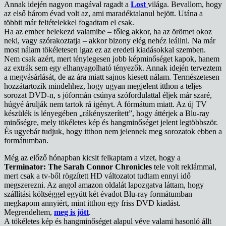
Annak idején nagyon magával ragadt a
Lost
világa. Bevallom, hogy
az első három évad volt az, ami maradéktalanul bejött. Utána a
többit már feltételekkel fogadtam el csak.
Ha az ember belekezd valamibe – főleg akkor, ha az örömet okoz
neki, vagy szórakoztatja – akkor bizony elég nehéz leállni. Na már
most nálam tökéletesen igaz ez az eredeti kiadásokkal szemben.
Nem csak azért, mert ténylegesen jobb képminőséget kapok, hanem
az extrák sem egy elhanyagolható tényezők. Annak idején terveztem
a megvásárlását, de az ára miatt sajnos kiesett nálam. Természetesen
hozzátartozik mindehhez, hogy ugyan megjelent itthon a teljes
sorozat DVD-n, s jóformán csúnya szófordulattal éljek már szaré,
húgyé árulják nem tartok rá igényt. A fórmátum miatt. Az új TV
készülék is lényegében „rákényszerített”, hogy áttérjek a Blu-ray
minőségre, mely tökéletes kép és hangminőséget jelent legtöbbször.
És ugyebár tudjuk, hogy itthon nem jelennek meg sorozatok ebben a
formátumban.
Még az előző hónapban kicsit felkaptam a vizet, hogy a
Terminator: The Sarah Connor Chronicles
tele volt reklámmal,
mert csak a tv-ből rögzített HD változatot tudtam ennyi idő
megszerezni. Az angol amazon oldalát lapozgatva láttam, hogy
szállítási költséggel együtt két évadot Blu-ray formátumban
megkapom annyiért, mint itthon egy friss DVD kiadást.
Megrendeltem,
meg is jött
.
A tökéletes kép és hangminőséget alapul véve valami hasonló állt