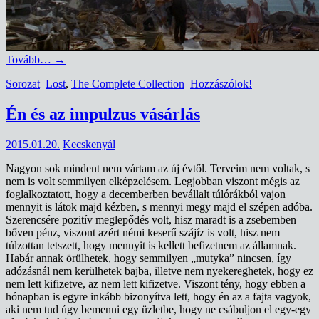
Tovább…
→
Sorozat
Lost
,
The Complete Collection
Hozzászólok!
Én és az impulzus vásárlás
2015.01.20.
Kecskenyál
Nagyon sok mindent nem vártam az új évtől. Terveim nem voltak, s
nem is volt semmilyen elképzelésem. Legjobban viszont mégis az
foglalkoztatott, hogy a decemberben bevállalt túlórákból vajon
mennyit is látok majd kézben, s mennyi megy majd el szépen adóba.
Szerencsére pozitív meglepődés volt, hisz maradt is a zsebemben
bőven pénz, viszont azért némi keserű szájíz is volt, hisz nem
túlzottan tetszett, hogy mennyit is kellett befizetnem az államnak.
Habár annak örülhetek, hogy semmilyen „mutyka” nincsen, így
adózásnál nem kerülhetek bajba, illetve nem nyekereghetek, hogy ez
nem lett kifizetve, az nem lett kifizetve. Viszont tény, hogy ebben a
hónapban is egyre inkább bizonyítva lett, hogy én az a fajta vagyok,
aki nem tud úgy bemenni egy üzletbe, hogy ne csábuljon el egy-egy