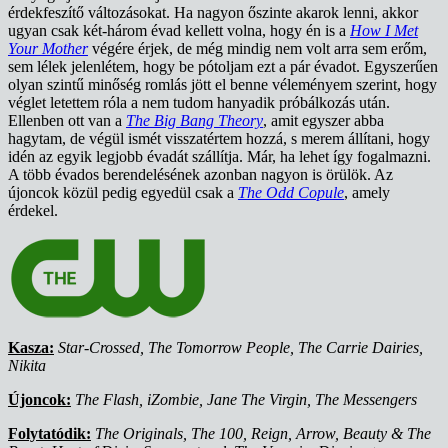
érdekfeszítő változásokat. Ha nagyon őszinte akarok lenni, akkor
ugyan csak két-három évad kellett volna, hogy én is a
How I Met
Your Mother
végére érjek, de még mindig nem volt arra sem erőm,
sem lélek jelenlétem, hogy be pótoljam ezt a pár évadot. Egyszerűen
olyan szintű minőség romlás jött el benne véleményem szerint, hogy
véglet letettem róla a nem tudom hanyadik próbálkozás után.
Ellenben ott van a
The Big Bang Theory
, amit egyszer abba
hagytam, de végül ismét visszatértem hozzá, s merem állítani, hogy
idén az egyik legjobb évadát szállítja. Már, ha lehet így fogalmazni.
A több évados berendelésének azonban nagyon is örülök. Az
újoncok közül pedig egyedül csak a
The Odd Copule
, amely
érdekel.
Kasza:
Star-Crossed, The Tomorrow People, The Carrie Dairies,
Nikita
Újoncok:
The Flash, iZombie, Jane The Virgin, The Messengers
Folytatódik:
The Originals, The 100, Reign, Arrow, Beauty & The