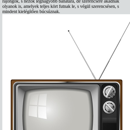
rajongók, s nézők legnagyobb bánatára, de szerencsére akadnak
olyanok is, amelyek teljes kört futnak le, s végül szerencsésen, s
mindent kielégítően búcsúznak.