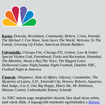
Kasza:
Dracula, Revolution, Community, Believe, Crisis, Ironside,
The Michael J. Fox Show, Sean Saves The World, Welcome To The
Family, Growing Up Fisher, American Dream Builders
Folytatódik:
Chicago Fire, Chicago PD, Grimm, Law & Order:
Special Victims Unit, Parenthood, Parks and Recreation, Hannibal,
The Blacklist, About a Boy,The Voice, The Biggest Loser,
Hollywood Game Night,Sunday Night Football, Dateline NBC,
Football Night in America
Újoncok
:
Allegiance, State of Affairs, Odyssey, Constantine, The
Mysteries of Laura, A.D., Emerald City, Heroes: Reborn, Aquarius,
Bad Judge, A to Z, One Big Happy, Marry Me, Mr. Robinson,
Mission Control, Unbreakable Kimmy Schmidt
Az NBC nekem nagy meglepetést okozott, hisz akad olyan széria,
amit várok tőlük. A legnagyobb bejelentés egyértelműen a
Heroes: