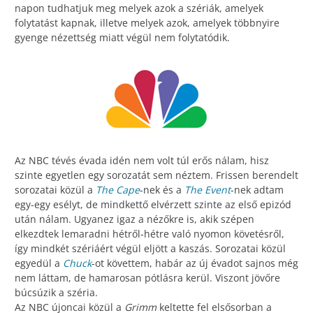
napon tudhatjuk meg melyek azok a szériák, amelyek
folytatást kapnak, illetve melyek azok, amelyek többnyire
gyenge nézettség miatt végül nem folytatódik.
Az NBC tévés évada idén nem volt túl erős nálam, hisz
szinte egyetlen egy sorozatát sem néztem. Frissen berendelt
sorozatai közül a
The Cape
-nek és a
The Event
-nek adtam
egy-egy esélyt, de mindkettő elvérzett szinte az első epizód
után nálam. Ugyanez igaz a nézőkre is, akik szépen
elkezdtek lemaradni hétről-hétre való nyomon követésről,
így mindkét szériáért végül eljött a kaszás. Sorozatai közül
egyedül a
Chuck
-ot követtem, habár az új évadot sajnos még
nem láttam, de hamarosan pótlásra kerül. Viszont jövőre
búcsúzik a széria.
Az NBC újoncai közül a
Grimm
keltette fel elsősorban a