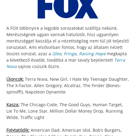
A FOX többnyire a legjobb sorozatokat szállítja nekünk.
Merészségnek ugyan vannak hátulütői, hisz ugyanilyen
merészséggel kaszálja el a nézettségileg nem túl jól teljesítő
sorozatait. Ami elsősorban fontos, hogy az általam nézett
összes sorozat, azaz a
Glee
,
Fringe
,
Raising Hope
megkapta
a következő évadát, továbbá a már tavaly bejelentett
Terra
Nova
sajnos csúszik őszre.
Újoncok:
Terra Nova, New Girl, I Hate My Teenage Daughter,
The X-Factor, Allen Gregory, Alcatraz, The Finder (Bones-
spinoff!), Napoleon Dynamite
Kasza:
The Chicago Code, The Good Guys, Human Target,
Lie To Me, Lone Star, Million Dollar Money Drop, Running
Wilde, Traffic Light
Folytatódik:
American Dad, American Idol, Bob’s Burgers,