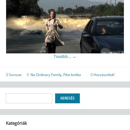
Tovább…
→
Sorozat
No Ordinary Family
,
Pilot kritika
Hozzászólok!
Keresés
KERESÉS
Kategóriák