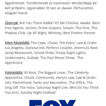
figyelmemet. Tündérmesék és nyomozás? Mindenképp be
kell próbálni. Ugyanakkor itt van az
Awake.
Párhuzamos
világok? Naná!
Újoncok:
Are You There Vodka? It’s Me Chelsea, Awake, Bent,
Free Agents, Grimm, Prime Suspect, Smash, The Firm, The
Playboy Club, Up All Night, Whitney, Best Friedns Forever
Nem folyatódik:
The Cape, Chase, The Event, Law & Order:
Los Angeles, Outsourced, Perferct Couples, America’s Next
Great Restaurant, School Pride, Friday Night Lights,
Undercovers, Outlaw, The Paul Rieser Show, The
Apprentice
Folytatódik:
30 Rock, The Biggest Loser, The Celebrity
Apprentice, Chuck, Community, Harry’s Law, Law & Order:
SVU, Parenthood, Parks and Recreation, The Office, The
Sing-Off, The Voice, Saturday Night Live, Who Do You Think
You Are?, Sunday Night Football