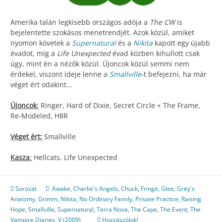
Amerika talán legkisebb országos adója a
The CW
is
bejelentette szokásos menetrendjét. Azok közül, amiket
nyomon követek a
Supernatural
és a
Nikita
kapott egy újabb
évadot, míg a
Life Unexpected
évad közben kihullott csak
úgy, mint én a nézők közül. Újoncok közül semmi nem
érdekel, viszont ideje lenne a
Smallville
-t befejezni, ha már
véget ért odakint…
Újoncok
:
Ringer, Hard of Dixie, Secret Circle + The Frame,
Re-Modeled, H8R
Véget ért:
Smallville
Kasza
:
Hellcats, Life Unexpected
Sorozat
Awake
,
Charlie's Angels
,
Chuck
,
Fringe
,
Glee
,
Grey's
Anatomy
,
Grimm
,
Nikita
,
No Ordinary Family
,
Private Practice
,
Raising
Hope
,
Smallville
,
Supernatural
,
Terra Nova
,
The Cape
,
The Event
,
The
Vampire Diaries
,
V (2009)
Hozzászólok!