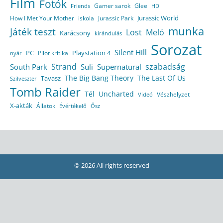
Film
Fotók
Gamer sarok
Glee
HD
Friends
Jurassic World
How I Met Your Mother
iskola
Jurassic Park
munka
Játék teszt
Lost
Meló
Karácsony
kirándulás
Sorozat
Silent Hill
Playstation 4
PC
Pilot kritika
nyár
Strand
szabadság
South Park
Suli
Supernatural
The Big Bang Theory
The Last Of Us
Tavasz
Szilveszter
Tomb Raider
Tél
Uncharted
Vészhelyzet
Videó
X-akták
Állatok
Évértékelő
Ősz
© 2026 All rights reserved