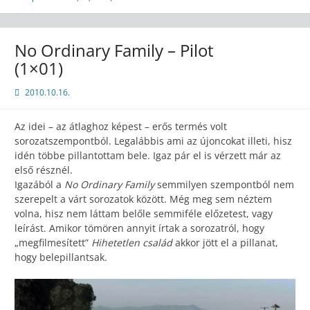
No Ordinary Family – Pilot
(1×01)
2010.10.16.
Az idei – az átlaghoz képest – erős termés volt
sorozatszempontból. Legalábbis ami az újoncokat illeti, hisz
idén többe pillantottam bele. Igaz pár el is vérzett már az
első résznél.
Igazából a
No Ordinary Family
semmilyen szempontból nem
szerepelt a várt sorozatok között. Még meg sem néztem
volna, hisz nem láttam belőle semmiféle előzetest, vagy
leírást. Amikor tömören annyit írtak a sorozatról, hogy
„megfilmesített”
Hihetetlen család
akkor jött el a pillanat,
hogy belepillantsak.