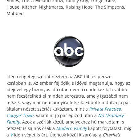
Bones, The Cleveland Show, Family Guy, Fringe, Glee,
House, Kitchen Nightmares, Raising Hope, The Simpsons,
Mobbed
Idén rengeteg szériát néztem az ABC-től, és persze
korábban is. Az ember fejlődik, s idővel megtanulja, hogy az
idejével egy bizonyos idő után nem ő rendelkezik, továbbá
nem fecsérelheti el minden sorozatra, amely igazából nem
tetszik, vagy már nem annyira tetszik. Ebből kiindulva jó pár
általam nézett szériát kukáztam, mint a
Private Practice
,
Cougar Town
,
valamint jó pár epizód után a
No Ordinary
Family
. Azok a szériák közül, amelyekhez hű maradtam, s
tetszett is sajnos csak a
Modern Family
kapott folytatást, míg
a
V
idén véget is ért. Újoncok közül kizárólag a
Charlie’s