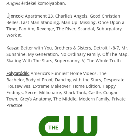
Angels
érdekel komolyabban.
Újoncok:
Apartment 23, Charlie’s Angels, Good Christian
Belles, Last Man Standing, Man Up, Missing, Once Upon a
Time, Pan Am, Revenge, The River, Scandal, Suburgatory,
Work It.
Kasza:
Better with You, Brothers & Sisters, Detroit 1-8-7, Mr.
Sunshine, My Generation, No Ordinary Family, Off The Map,
Skating With The Stars, Supernanny, V, The Whole Truth
Folytatódik:
America’s Funniest Home Videos, The
Bachelor,Body of Proof, Dancing with the Stars, Desperate
Housewives, Extreme Makeover: Home Edition, Happy
Endings, Secret Millionaire, Shark Tank, Castle, Cougar
Town, Grey’s Anatomy, The Middle, Modern Family, Private
Practice