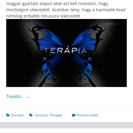
magyar gyártást alapul véve azt kell mondani, hogy
minőségire sikeredett. Azonban tény, hogy a harmadik évad
némileg erősebb tónusúra sikeredett.
Tovább…
→
Sorozat
Sorozat
,
Terápia
Hozzászólok!