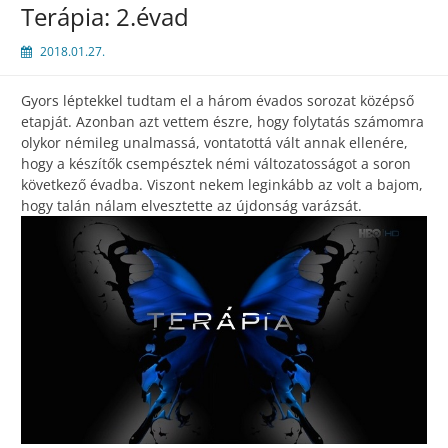
Terápia: 2.évad
2018.01.27.
Gyors léptekkel tudtam el a három évados sorozat középső
etapját. Azonban azt vettem észre, hogy folytatás számomra
olykor némileg unalmassá, vontatottá vált annak ellenére,
hogy a készítők csempésztek némi változatosságot a soron
következő évadba. Viszont nekem leginkább az volt a bajom,
hogy talán nálam elvesztette az újdonság varázsát.