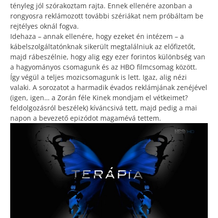
tényleg jól szórakoztam rajta. Ennek ellenére azonban a
rongyosra reklámozott további szériákat nem próbáltam be
rejtélyes oknál fogva.
Idehaza – annak ellenére, hogy ezeket én intézem – a
kábelszolgáltatónknak sikerült megtalálniuk az előfizetőt,
majd rábeszélnie, hogy alig egy ezer forintos különbség van
a hagyományos csomagunk és az HBO filmcsomag között.
Így végül a teljes mozicsomagunk is lett. Igaz, alig nézi
valaki. A sorozatot a harmadik évados reklámjának zenéjével
(igen, igen… a Zorán féle Kinek mondjam el vétkeimet?
feldolgozásról beszélek) kíváncsivá tett, majd pedig a mai
napon a bevezető epizódot magamévá tettem.