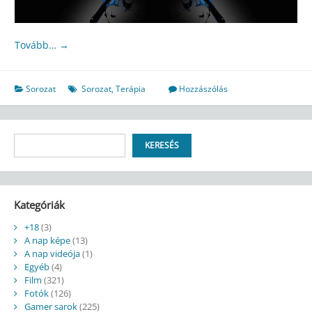
Tovább…
→
Sorozat
Sorozat
,
Terápia
Hozzászólás
Keresés
KERESÉS
Kategóriák
+18
(3)
A nap képe
(13)
A nap videója
(1)
Egyéb
(4)
Film
(321)
Fotók
(126)
Gamer sarok
(225)