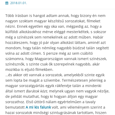
2018.01.01.
Több írásban is hangot adtam annak, hogy bizony én nem
nagyon szoktam magyar készítésű sorozatokat, filmeket
nézni. Ennek egyetlen egy oka van, mégpedig az, hogy a
külföldi alkotásokhoz mérve eléggé mesterkéltek, s sokszor
még a színészek sem remekelnek az adott műben. Habár
hozzáteszem, hogy jó pár olyan alkotást láttam, aminél azt
mondom, hogy talán némileg nagyobb büdzsé talán segített
volna az adott címen. S persze még az sem csábító
számomra, hogy Magyarországon vannak ismert színészek,
színésznők, s szinte csak ők szerepelnek nagyobb, akár
mozikba is eljutó filmekben.
…és akkor ott vannak a sorozatok, amelyekből szinte egyik
sem lopta be magát a szívembe. Természetesen jelenleg a
magyar sorozatgyártás egyik rákfenéje talán a mindenki
által ismert
Barátok közt
, melynek ugyan nem vagyok nézője,
de példát mutathat, hogy ki hogyan álljon egy magyar
sorozathoz. Első úttörő nálam egyértelműen a tavaly
bemutatott
A mi kis falunk
volt, ami véleményem szerint a
hazai sorozatok minőségi szintugrásának tartottam, hiszen