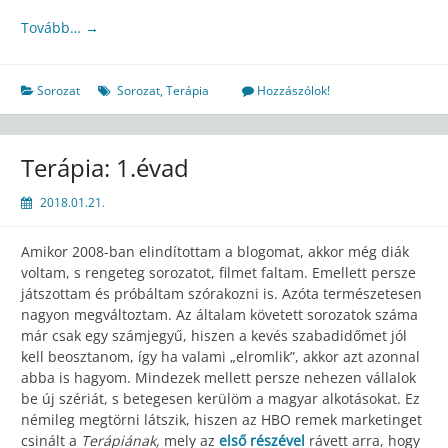
Tovább…
→
Sorozat
Sorozat
,
Terápia
Hozzászólok!
Terápia: 1.évad
2018.01.21.
Amikor 2008-ban elindítottam a blogomat, akkor még diák
voltam, s rengeteg sorozatot, filmet faltam. Emellett persze
játszottam és próbáltam szórakozni is. Azóta természetesen
nagyon megváltoztam. Az általam követett sorozatok száma
már csak egy számjegyű, hiszen a kevés szabadidőmet jól
kell beosztanom, így ha valami „elromlik”, akkor azt azonnal
abba is hagyom. Mindezek mellett persze nehezen vállalok
be új szériát, s betegesen kerülöm a magyar alkotásokat. Ez
némileg megtörni látszik, hiszen az HBO remek marketinget
csinált a
Terápiának,
mely az
első részével
rávett arra, hogy