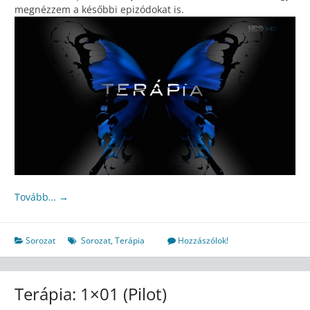
megnézzem a későbbi epizódokat is.
Tovább…
→
Sorozat
Sorozat
,
Terápia
Hozzászólok!
Terápia: 1×01 (Pilot)