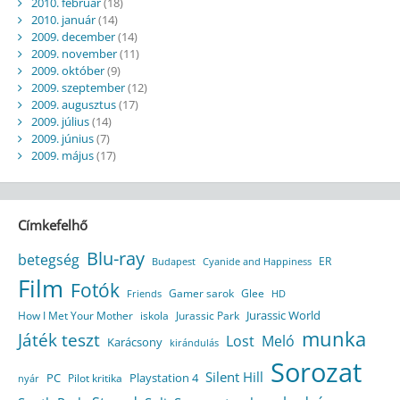
2010. február
(18)
2010. január
(14)
2009. december
(14)
2009. november
(11)
2009. október
(9)
2009. szeptember
(12)
2009. augusztus
(17)
2009. július
(14)
2009. június
(7)
2009. május
(17)
Címkefelhő
Blu-ray
betegség
ER
Budapest
Cyanide and Happiness
Film
Fotók
Gamer sarok
Glee
HD
Friends
Jurassic World
How I Met Your Mother
iskola
Jurassic Park
munka
Játék teszt
Lost
Meló
Karácsony
kirándulás
Sorozat
Silent Hill
Playstation 4
PC
Pilot kritika
nyár