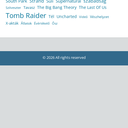
Strand
szabadság
South Park
Suli
Supernatural
The Big Bang Theory
The Last Of Us
Tavasz
Szilveszter
Tomb Raider
Tél
Uncharted
Vészhelyzet
Videó
X-akták
Állatok
Évértékelő
Ősz
© 2026 All rights reserved