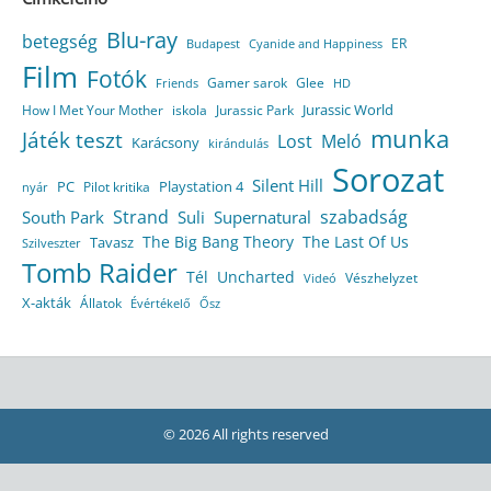
Blu-ray
betegség
ER
Budapest
Cyanide and Happiness
Film
Fotók
Gamer sarok
Glee
HD
Friends
Jurassic World
How I Met Your Mother
iskola
Jurassic Park
munka
Játék teszt
Lost
Meló
Karácsony
kirándulás
Sorozat
Silent Hill
Playstation 4
PC
Pilot kritika
nyár
Strand
szabadság
South Park
Suli
Supernatural
The Big Bang Theory
The Last Of Us
Tavasz
Szilveszter
Tomb Raider
Tél
Uncharted
Vészhelyzet
Videó
X-akták
Állatok
Évértékelő
Ősz
© 2026 All rights reserved