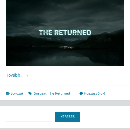
Tovább…
→
Sorozat
Sorozat
,
The Returned
Hozzászólok!
Keresés
KERESÉS