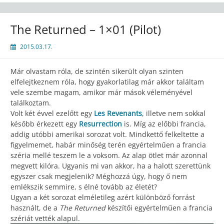
The Returned – 1×01 (Pilot)
2015.03.17.
Már olvastam róla, de szintén sikerült olyan szinten
elfelejtkeznem róla, hogy gyakorlatilag már akkor találtam
vele szembe magam, amikor már mások véleményével
találkoztam.
Volt két évvel ezelőtt egy
Les Revenants
, illetve nem sokkal
később érkezett egy
Resurrection
is. Míg az előbbi francia,
addig utóbbi amerikai sorozat volt. Mindkettő felkeltette a
figyelmemet, habár minőség terén egyértelműen a francia
széria mellé teszem le a voksom. Az alap ötlet már azonnal
megvett kilóra. Ugyanis mi van akkor, ha a halott szerettünk
egyszer csak megjelenik? Méghozzá úgy, hogy ő nem
emlékszik semmire, s élné tovább az életét?
Ugyan a két sorozat elméletileg azért különböző forrást
használt, de a
The Returned
készítői egyértelműen a francia
szériát vették alapul.