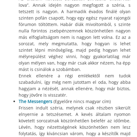
lova”. Annak idején nagyon megfogott a széria, s
tetszett is nagyon. A harmadik évados finálé olyan
szinten pofán csapott, hogy egy egész nyarat rajongói
fórumon töltöttem. Habár diák mivoltomból, s szinte
nulla forintos zsebpénzemnek köszönhetően nagyon
más elfoglaltságom nem is nagyon lett volna. Ez az a
sorozat, mely megmutatta, hogy hogyan is lehet
szintet lépni minőségileg, majd pedig hogyan lehet
mélyrepülést véghez vinni, hogy gyakorlatilag már
olyan mélyen van, hogy már csak akkor nézem, ha épp
mást is csinálok a szobámban.
Ennek ellenére a régi emlékektől nem tudok
szabadulni, így még nem jutottam el oda, hogy abba
hagyjam a nézését, annak ellenére, hogy már biztos,
hogy jövőre is visszatér.
The Messengers
(Egyelőre nincs magyar cím)
Frissen indult széria, melynek csak részben sikerült
elnyernie a tetszésemet. A kevés általam nyomon
követett sorozatnak köszönhetően belefér az időmbe.
Lévén, hogy nézettségének köszönhetően nem lesz
folytatás, így kíváncsian várom, hogy a készítők majd