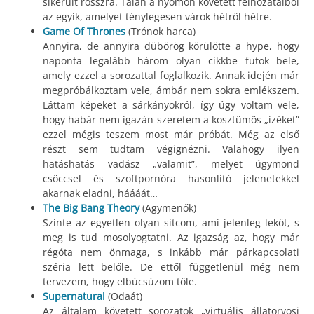
sikerült rosszra. Talán a nyomon követett felhozatalból
az egyik, amelyet ténylegesen várok hétről hétre.
Game Of Thrones
(Trónok harca)
Annyira, de annyira dübörög körülötte a hype, hogy
naponta legalább három olyan cikkbe futok bele,
amely ezzel a sorozattal foglalkozik. Annak idején már
megpróbálkoztam vele, ámbár nem sokra emlékszem.
Láttam képeket a sárkányokról, így úgy voltam vele,
hogy habár nem igazán szeretem a kosztümös „izéket”
ezzel mégis teszem most már próbát. Még az első
részt sem tudtam végignézni. Valahogy ilyen
hatáshatás vadász „valamit”, melyet úgymond
csöccsel és szoftpornóra hasonlító jelenetekkel
akarnak eladni, háááát…
The Big Bang Theory
(Agymenők)
Szinte az egyetlen olyan sitcom, ami jelenleg leköt, s
meg is tud mosolyogtatni. Az igazság az, hogy már
régóta nem önmaga, s inkább már párkapcsolati
széria lett belőle. De ettől függetlenül még nem
tervezem, hogy elbúcsúzom tőle.
Supernatural
(Odaát)
Az általam követett sorozatok „virtuális állatorvosi