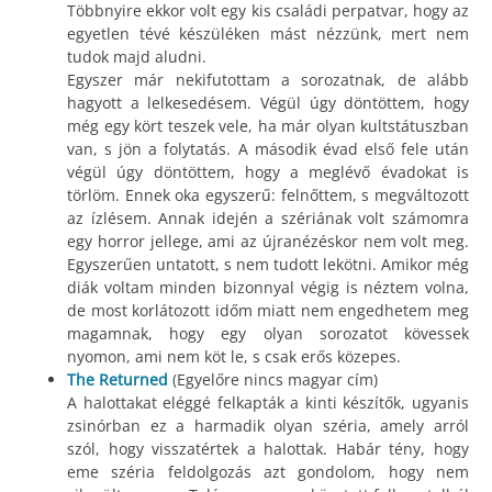
Többnyire ekkor volt egy kis családi perpatvar, hogy az
egyetlen tévé készüléken mást nézzünk, mert nem
tudok majd aludni.
Egyszer már nekifutottam a sorozatnak, de alább
hagyott a lelkesedésem. Végül úgy döntöttem, hogy
még egy kört teszek vele, ha már olyan kultstátuszban
van, s jön a folytatás. A második évad első fele után
végül úgy döntöttem, hogy a meglévő évadokat is
törlöm. Ennek oka egyszerű: felnőttem, s megváltozott
az ízlésem. Annak idején a szériának volt számomra
egy horror jellege, ami az újranézéskor nem volt meg.
Egyszerűen untatott, s nem tudott lekötni. Amikor még
diák voltam minden bizonnyal végig is néztem volna,
de most korlátozott időm miatt nem engedhetem meg
magamnak, hogy egy olyan sorozatot kövessek
nyomon, ami nem köt le, s csak erős közepes.
The Returned
(Egyelőre nincs magyar cím)
A halottakat eléggé felkapták a kinti készítők, ugyanis
zsinórban ez a harmadik olyan széria, amely arról
szól, hogy visszatértek a halottak. Habár tény, hogy
eme széria feldolgozás azt gondolom, hogy nem