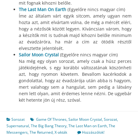
mit fognak kihozni belőle.
The Last Man On Earth
(Egyelőre nincs magyar cím)
Íme az általam várt egyik sitcom, amely ugyan nem
hozta azt, amit elvártam volna, de még a mércét eléri,
hogy a nézősök között legyen. Kíváncsian várom, hogy
a készítők mit is tudnak majd kihozni belőle minimum
az évadzáróra, ha már a cím az ötödik résztől
elvesztette jelentését.
Sailor Moon Crystal
(Egyelőre nincs magyar cím)
Na még egy olyan sorozat, amely csak a húsz perces
játékidejének, s egy korábbi változatának köszönheti
azt, hogy nyomon követem. Bevallom kacérkodok a
gondolattal, hogy az évadzárója után abba is hagyom,
mert valahogy sem a hangulat, sem pedig a látvány
nem lett olyan, amit érdemes lenne nézni. De ugyebár
két hetente jön új rész, szóval.
Sorozat
Game Of Thrones
,
Sailor Moon Crystal
,
Sorozat
,
Supernatural
,
The Big Bang Theory
,
The Last Man on Earth
,
The
Messengers
,
The Returned
,
X-akták
Hozzászólok!