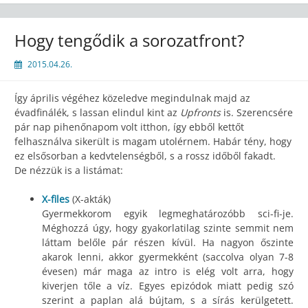
Hogy tengődik a sorozatfront?
2015.04.26.
Így április végéhez közeledve megindulnak majd az
évadfinálék, s lassan elindul kint az
Upfronts
is. Szerencsére
pár nap pihenőnapom volt itthon, így ebből kettőt
felhasználva sikerült is magam utolérnem. Habár tény, hogy
ez elsősorban a kedvtelenségből, s a rossz időből fakadt.
De nézzük is a listámat:
X-files
(X-akták)
Gyermekkorom egyik legmeghatározóbb sci-fi-je.
Méghozzá úgy, hogy gyakorlatilag szinte semmit nem
láttam belőle pár részen kívül. Ha nagyon őszinte
akarok lenni, akkor gyermekként (saccolva olyan 7-8
évesen) már maga az intro is elég volt arra, hogy
kiverjen tőle a víz. Egyes epizódok miatt pedig szó
szerint a paplan alá bújtam, s a sírás kerülgetett.