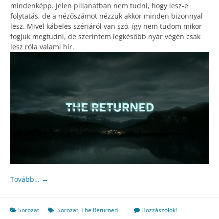
mindenképp. Jelen pillanatban nem tudni, hogy lesz-e
folytatás, de a nézőszámot nézzük akkor minden bizonnyal
lesz. Mivel kábeles szériáról van szó, így nem tudom mikor
fogjuk megtudni, de szerintem legkésőbb nyár végén csak
lesz róla valami hír.
Tovább…
→
Sorozat
Sorozat
,
The Returned
Hozzászólok!