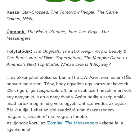
Kasza:
Star-Crossed, The Tomorrow People, The Carrie
Dairies, Nikita
Újoncok:
The Flash, iZombie, Jane The Virgin, The
Messengers
Folytatódik:
The Originals, The 100, Reign, Arrow, Beauty &
The Beast, Hart of Dixie, Supernatural, The Vampire Diaries +
America’s Next Top Model, Whose Line Is It Anyway?
…és akkor jöhet utolsó sorban a The CW. Azért nem estem tőle
hanyatt most sem. Tény, hogy egyetlen egy sorozatot követek
tőlük (igen, igen
Supernatural
), amit csak azért nézek, mert volt
egy nagyon jó, s erős négy évada. Azóta pedig a szép emlék
miatt tartok még mindig vele, egyébiránt szenvedés az egész.
Bár ki tudja. Lehet az idei évadzáró után összeszedem
magam,s „kihajítom” már végre a fenébe.
Az újoncok közül az
iZombie
,
The Messengers
keltette fel a
figyelmemet.