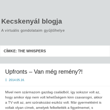
Skip
to
content
Kecskenyál blogja
A virtuális gondolataim gyűjtőhelye
CÍMKE:
THE WHISPERS
Upfronts – Van még remény?!
2014.05.16.
Mivel nem származom gazdag családból, így sokszor volt az,
hogy amikor épp nem volt lehetőségem kinn csavarogni, akkor
a TV volt az, ami szórakozási eszköz volt. Már gyermekként is
voltak olyan címek, amelyek felkeltették a figyelmemet, s