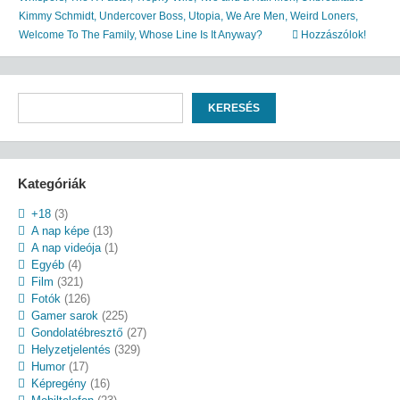
Kimmy Schmidt
,
Undercover Boss
,
Utopia
,
We Are Men
,
Weird Loners
,
Welcome To The Family
,
Whose Line Is It Anyway?
Hozzászólok!
Keresés
KERESÉS
Kategóriák
+18
(3)
A nap képe
(13)
A nap videója
(1)
Egyéb
(4)
Film
(321)
Fotók
(126)
Gamer sarok
(225)
Gondolatébresztő
(27)
Helyzetjelentés
(329)
Humor
(17)
Képregény
(16)