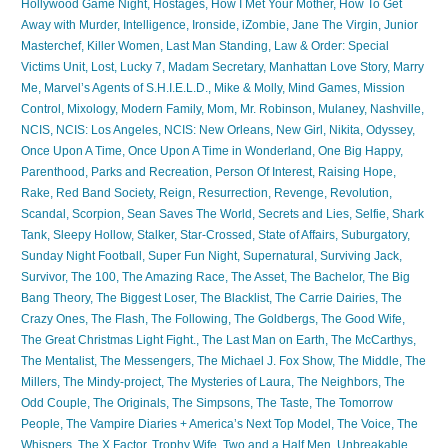
Hollywood Game Night
,
Hostages
,
How I Met Your Mother
,
How To Get
Away with Murder
,
Intelligence
,
Ironside
,
iZombie
,
Jane The Virgin
,
Junior
Masterchef
,
Killer Women
,
Last Man Standing
,
Law & Order: Special
Victims Unit
,
Lost
,
Lucky 7
,
Madam Secretary
,
Manhattan Love Story
,
Marry
Me
,
Marvel’s Agents of S.H.I.E.L.D.
,
Mike & Molly
,
Mind Games
,
Mission
Control
,
Mixology
,
Modern Family
,
Mom
,
Mr. Robinson
,
Mulaney
,
Nashville
,
NCIS
,
NCIS: Los Angeles
,
NCIS: New Orleans
,
New Girl
,
Nikita
,
Odyssey
,
Once Upon A Time
,
Once Upon A Time in Wonderland
,
One Big Happy
,
Parenthood
,
Parks and Recreation
,
Person Of Interest
,
Raising Hope
,
Rake
,
Red Band Society
,
Reign
,
Resurrection
,
Revenge
,
Revolution
,
Scandal
,
Scorpion
,
Sean Saves The World
,
Secrets and Lies
,
Selfie
,
Shark
Tank
,
Sleepy Hollow
,
Stalker
,
Star-Crossed
,
State of Affairs
,
Suburgatory
,
Sunday Night Football
,
Super Fun Night
,
Supernatural
,
Surviving Jack
,
Survivor
,
The 100
,
The Amazing Race
,
The Asset
,
The Bachelor
,
The Big
Bang Theory
,
The Biggest Loser
,
The Blacklist
,
The Carrie Dairies
,
The
Crazy Ones
,
The Flash
,
The Following
,
The Goldbergs
,
The Good Wife
,
The Great Christmas Light Fight.
,
The Last Man on Earth
,
The McCarthys
,
The Mentalist
,
The Messengers
,
The Michael J. Fox Show
,
The Middle
,
The
Millers
,
The Mindy-project
,
The Mysteries of Laura
,
The Neighbors
,
The
Odd Couple
,
The Originals
,
The Simpsons
,
The Taste
,
The Tomorrow
People
,
The Vampire Diaries + America’s Next Top Model
,
The Voice
,
The
Whispers
,
The X Factor
,
Trophy Wife
,
Two and a Half Men
,
Unbreakable