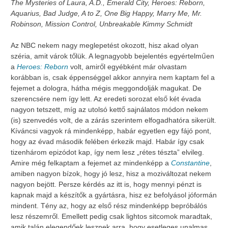
The Mysteries of Laura, A.D., Emerald City, Heroes: Reborn,
Aquarius, Bad Judge, A to Z, One Big Happy, Marry Me, Mr.
Robinson, Mission Control, Unbreakable Kimmy Schmidt
Az NBC nekem nagy meglepetést okozott, hisz akad olyan
széria, amit várok tőlük. A legnagyobb bejelentés egyértelműen
a
Heroes: Reborn
volt, amiről egyébként már olvastam
korábban is, csak éppenséggel akkor annyira nem kaptam fel a
fejemet a dologra, hátha mégis meggondolják magukat. De
szerencsére nem így lett. Az eredeti sorozat első két évada
nagyon tetszett, míg az utolsó kettő sajnálatos módon nekem
(is) szenvedés volt, de a zárás szerintem elfogadhatóra sikerült.
Kíváncsi vagyok rá mindenképp, habár egyetlen egy fájó pont,
hogy az évad második felében érkezik majd. Habár így csak
tizenhárom epizódot kap, így nem lesz „rétes tészta” elvileg.
Amire még felkaptam a fejemet az mindenképp a
Constantine
,
amiben nagyon bízok, hogy jó lesz, hisz a moziváltozat nekem
nagyon bejött. Persze kérdés az itt is, hogy mennyi pénzt is
kapnak majd a készítők a gyártásra, hisz ez befolyásol jóformán
mindent. Tény az, hogy az első rész mindenképp bepróbálós
lesz részemről. Emellett pedig csak lightos sitcomok maradtak,
amik talán elegendőek lesznek arra, hogy esetleges unalmas