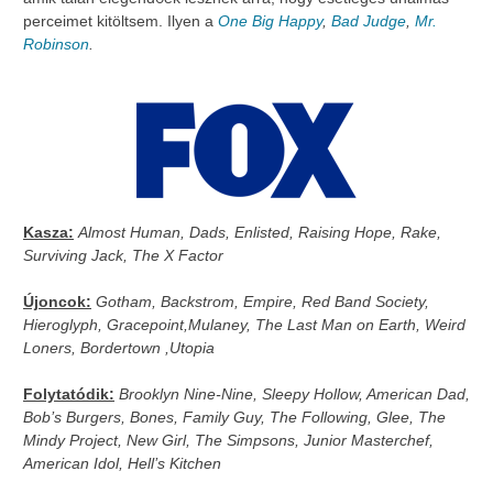
perceimet kitöltsem. Ilyen a
One Big Happy
,
Bad Judge
,
Mr.
Robinson
.
Kasza:
Almost Human, Dads, Enlisted, Raising Hope, Rake,
Surviving Jack, The X Factor
Újoncok:
Gotham, Backstrom, Empire, Red Band Society,
Hieroglyph, Gracepoint,Mulaney, The Last Man on Earth, Weird
Loners, Bordertown ,Utopia
Folytatódik:
Brooklyn Nine-Nine, Sleepy Hollow, American Dad,
Bob’s Burgers, Bones, Family Guy, The Following, Glee, The
Mindy Project, New Girl, The Simpsons, Junior Masterchef,
American Idol, Hell’s Kitchen