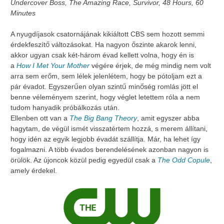
Undercover Boss, The Amazing Race, Survivor, 48 Hours, 60
Minutes
A nyugdíjasok csatornájának kikiáltott CBS sem hozott semmi
érdekfeszítő változásokat. Ha nagyon őszinte akarok lenni,
akkor ugyan csak két-három évad kellett volna, hogy én is
a
How I Met Your Mother
végére érjek, de még mindig nem volt
arra sem erőm, sem lélek jelenlétem, hogy be pótoljam ezt a
pár évadot. Egyszerűen olyan szintű minőség romlás jött el
benne véleményem szerint, hogy véglet letettem róla a nem
tudom hanyadik próbálkozás után.
Ellenben ott van a
The Big Bang Theory
, amit egyszer abba
hagytam, de végül ismét visszatértem hozzá, s merem állítani,
hogy idén az egyik legjobb évadát szállítja. Már, ha lehet így
fogalmazni. A több évados berendelésének azonban nagyon is
örülök. Az újoncok közül pedig egyedül csak a
The Odd Copule
,
amely érdekel.