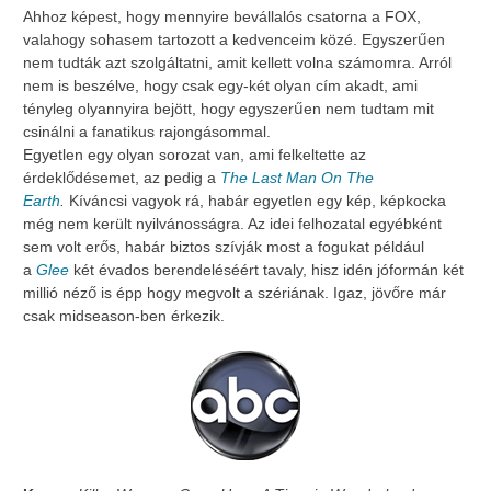
Ahhoz képest, hogy mennyire bevállalós csatorna a FOX,
valahogy sohasem tartozott a kedvenceim közé. Egyszerűen
nem tudták azt szolgáltatni, amit kellett volna számomra. Arról
nem is beszélve, hogy csak egy-két olyan cím akadt, ami
tényleg olyannyira bejött, hogy egyszerűen nem tudtam mit
csinálni a fanatikus rajongásommal.
Egyetlen egy olyan sorozat van, ami felkeltette az
érdeklődésemet, az pedig a
The Last Man On The
Earth
.
Kíváncsi vagyok rá, habár egyetlen egy kép, képkocka
még nem került nyilvánosságra. Az idei felhozatal egyébként
sem volt erős, habár biztos szívják most a fogukat például
a
Glee
két évados berendeléséért tavaly, hisz idén jóformán két
millió néző is épp hogy megvolt a szériának. Igaz, jövőre már
csak midseason-ben érkezik.