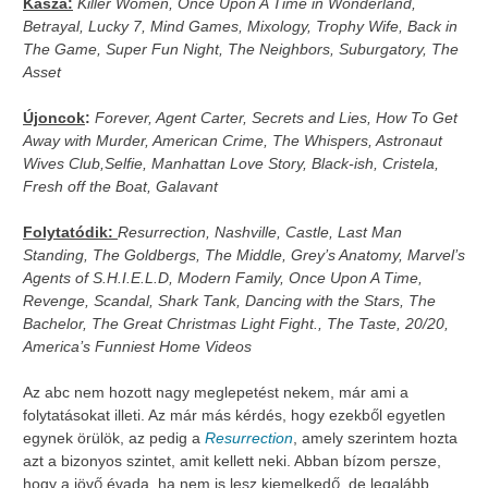
Kasza:
Killer Women, Once Upon A Time in Wonderland,
Betrayal, Lucky 7, Mind Games, Mixology, Trophy Wife, Back in
The Game, Super Fun Night, The Neighbors, Suburgatory, The
Asset
Újoncok
:
Forever, Agent Carter, Secrets and Lies, How To Get
Away with Murder, American Crime, The Whispers, Astronaut
Wives Club,Selfie, Manhattan Love Story, Black-ish, Cristela,
Fresh off the Boat, Galavant
Folytatódik:
Resurrection, Nashville, Castle, Last Man
Standing, The Goldbergs, The Middle, Grey’s Anatomy, Marvel’s
Agents of S.H.I.E.L.D, Modern Family, Once Upon A Time,
Revenge, Scandal, Shark Tank, Dancing with the Stars, The
Bachelor, The Great Christmas Light Fight., The Taste, 20/20,
America’s Funniest Home Videos
Az abc nem hozott nagy meglepetést nekem, már ami a
folytatásokat illeti. Az már más kérdés, hogy ezekből egyetlen
egynek örülök, az pedig a
Resurrection
, amely szerintem hozta
azt a bizonyos szintet, amit kellett neki. Abban bízom persze,
hogy a jövő évada, ha nem is lesz kiemelkedő, de legalább