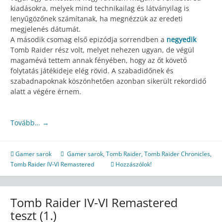
kiadásokra, melyek mind technikailag és látványilag is
lenyűgözőnek számítanak, ha megnézzük az eredeti
megjelenés dátumát.
A második csomag első epizódja sorrendben a
negyedik
Tomb Raider rész volt, melyet nehezen ugyan, de végül
magamévá tettem annak fényében, hogy az őt követő
folytatás játékideje elég rövid. A szabadidőnek és
szabadnapoknak köszönhetően azonban sikerült rekordidő
alatt a végére érnem.
Tovább…
→
Gamer sarok
Gamer sarok
,
Tomb Raider
,
Tomb Raider Chronicles
,
Tomb Raider IV-VI Remastered
Hozzászólok!
Tomb Raider IV-VI Remastered
teszt (1.)