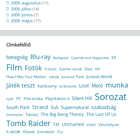
2009. augusztus
(17)
2009. július
(14)
2009. június
(7)
2009. május
(17)
Címkefelhő
Blu-ray
betegség
ER
Budapest
Cyanide and Happiness
Film
Fotók
Gamer sarok
Glee
HD
Friends
Jurassic World
How I Met Your Mother
iskola
Jurassic Park
munka
Játék teszt
Lost
Meló
Karácsony
kirándulás
Sorozat
Silent Hill
Playstation 4
PC
Pilot kritika
nyár
Strand
szabadság
South Park
Suli
Supernatural
The Big Bang Theory
The Last Of Us
Tavasz
Szilveszter
Tomb Raider
Tél
Uncharted
Vészhelyzet
Videó
X-akták
Állatok
Évértékelő
Ősz