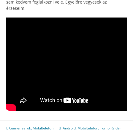
sem kedvem foglalkozni vele. Egyelőre vegyesek az
érzéseim.
Gamer sarok
,
Mobiltelefon
Android. Mobiltelefon
,
Tomb Raider