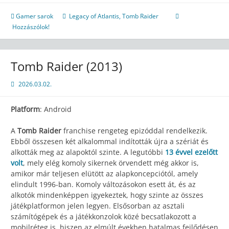
Gamer sarok
Legacy of Atlantis
,
Tomb Raider
Hozzászólok!
Tomb Raider (2013)
2026.03.02.
Platform
: Android
A
Tomb Raider
franchise rengeteg epizóddal rendelkezik.
Ebből összesen két alkalommal indították újra a szériát és
alkották meg az alapoktól szinte. A legutóbbi
13 évvel ezelőtt
volt
, mely elég komoly sikernek örvendett még akkor is,
amikor már teljesen elütött az alapkoncepciótól, amely
elindult 1996-ban. Komoly változásokon esett át, és az
alkotók mindenképpen igyekeztek, hogy szinte az összes
játékplatformon jelen legyen. Elsősorban az asztali
számítógépek és a játékkonzolok közé becsatlakozott a
mobilréteg is, hiszen az elmúlt években hatalmas fejlődésen