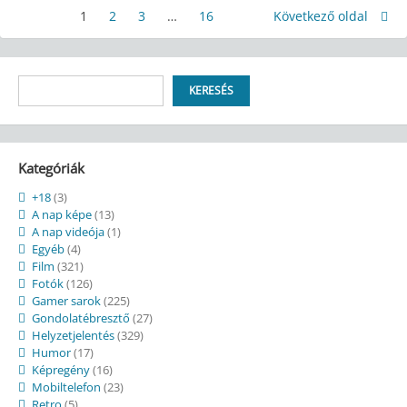
Bejegyzések
1
Page
2
Page
3
Page
…
16
Page
Következő oldal
lapozása
Keresés
KERESÉS
Kategóriák
+18
(3)
A nap képe
(13)
A nap videója
(1)
Egyéb
(4)
Film
(321)
Fotók
(126)
Gamer sarok
(225)
Gondolatébresztő
(27)
Helyzetjelentés
(329)
Humor
(17)
Képregény
(16)
Mobiltelefon
(23)
Retro
(5)