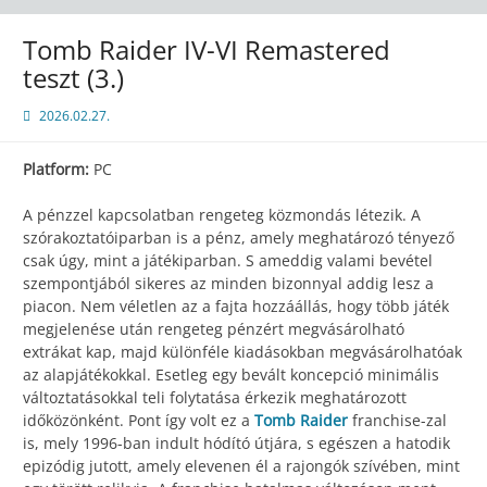
Tomb Raider IV-VI Remastered
teszt (3.)
2026.02.27.
Platform:
PC
A pénzzel kapcsolatban rengeteg közmondás létezik. A
szórakoztatóiparban is a pénz, amely meghatározó tényező
csak úgy, mint a játékiparban. S ameddig valami bevétel
szempontjából sikeres az minden bizonnyal addig lesz a
piacon. Nem véletlen az a fajta hozzáállás, hogy több játék
megjelenése után rengeteg pénzért megvásárolható
extrákat kap, majd különféle kiadásokban megvásárolhatóak
az alapjátékokkal. Esetleg egy bevált koncepció minimális
változtatásokkal teli folytatása érkezik meghatározott
időközönként. Pont így volt ez a
Tomb Raider
franchise-zal
is, mely 1996-ban indult hódító útjára, s egészen a hatodik
epizódig jutott, amely elevenen él a rajongók szívében, mint