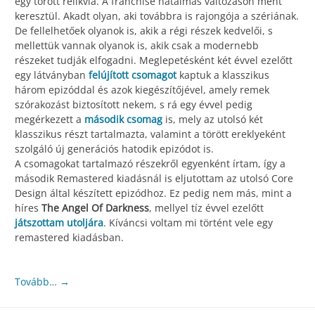
egy törött relikvia. A franchise hatalmas változáson ment
keresztül. Akadt olyan, aki továbbra is rajongója a szériának.
De fellelhetőek olyanok is, akik a régi részek kedvelői, s
mellettük vannak olyanok is, akik csak a modernebb
részeket tudják elfogadni. Meglepetésként két évvel ezelőtt
egy látványban
felújított csomagot
kaptuk a klasszikus
három epizóddal és azok kiegészítőjével, amely remek
szórakozást biztosított nekem, s rá egy évvel pedig
megérkezett a
második csomag
is, mely az utolsó két
klasszikus részt tartalmazta, valamint a törött ereklyeként
szolgáló új generációs hatodik epizódot is.
A csomagokat tartalmazó részekről egyenként írtam, így a
második Remastered kiadásnál is eljutottam az utolsó Core
Design által készített epizódhoz. Ez pedig nem más, mint a
híres
The Angel Of Darkness
, mellyel tíz évvel ezelőtt
játszottam utoljára
. Kíváncsi voltam mi történt vele egy
remastered kiadásban.
Tovább…
→