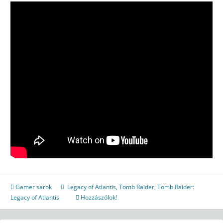
Gamer sarok
Legacy of Atlantis
,
Tomb Raider
,
Tomb Raider:
Legacy of Atlantis
Hozzászólok!