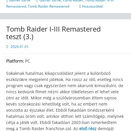
Gamer sarok
Gamer sarok
,
Tomb Raider
,
Tomb Raider IV-VI
Remastered
,
Tomb Raider Remastered
Hozzászólok!
Tomb Raider I-III Remastered
teszt (3.)
2026.01.01.
Platform:
PC
Sokaknak hatalmas kikapcsolódást jelent a különböző
eszközökre megjelent játékok. Ha rossz az idő, esetleg nincs
program vagy csak egyszerűen nem akarunk kimozdulni, de
nincs kedvünk filmet nézni akkor tökéletesen el lehet vele
ütni az időt. Mikor még a szülővárosomban éltem sajnos
kevés szórakozási lehetőség volt, ha az embert nem
vonzotta az éjszakai élet. Ebből fakadóan tinédzserként
hatalmas öröm volt, amikor otthon lett számítógép, melynek
célja a játék volt. Ebből fakadóan 2003-ban ismerkedtem
meg a Tomb Raider franchise-zal. Az
első rész
demóját