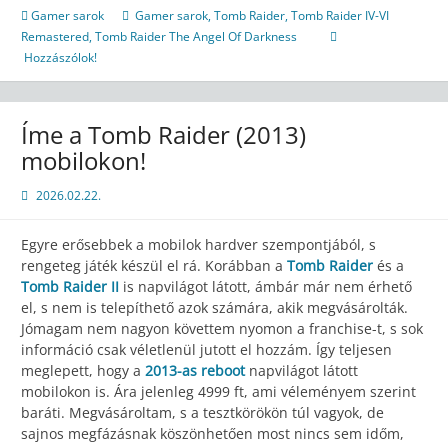
Gamer sarok
Gamer sarok
,
Tomb Raider
,
Tomb Raider IV-VI
Remastered
,
Tomb Raider The Angel Of Darkness
Hozzászólok!
Íme a Tomb Raider (2013)
mobilokon!
2026.02.22.
Egyre erősebbek a mobilok hardver szempontjából, s
rengeteg játék készül el rá. Korábban a
Tomb Raider
és a
Tomb Raider II
is napvilágot látott, ámbár már nem érhető
el, s nem is telepíthető azok számára, akik megvásárolták.
Jómagam nem nagyon követtem nyomon a franchise-t, s sok
információ csak véletlenül jutott el hozzám. Így teljesen
meglepett, hogy a
2013-as reboot
napvilágot látott
mobilokon is. Ára jelenleg 4999 ft, ami véleményem szerint
baráti. Megvásároltam, s a tesztkörökön túl vagyok, de
sajnos megfázásnak köszönhetően most nincs sem időm,