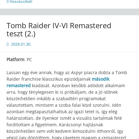
Hozzászólok!
Tomb Raider IV-VI Remastered
teszt (2.)
2026.01.30.
Platform
: PC
Lassan egy éve annak, hogy az Aspyr piacra dobta a Tomb
Raider franchise klasszikus epizódjainak
második
remastered
kiadását. Azonban később adódott alkalmam
arra, hogy ténylegesen ki is próbáljam, de a jó időnek
köszönhetően inkább a szabadtéri programokat
választottam, mintsem a szoba falai közé szorulni. Idén
azonban megtapasztalhattuk az igazi telet is, így elég
határozottan, de ilyenkor ismét a vizuális tartalmak felé
fordítottam a figyelmem. Karácsonyi hajtásnak
köszönhetően sem volt kedvem kimozdulni itthonról, így
végül úgy döntöttem, hogy rávetem magam a remastered