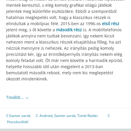
mentek keresztül, s elég komoly grafikai világú játékok
jelentek meg különféle eszközökre. Ebből a szempontból
hatalmas meglepetés volt, hogy a klasszikus részek is
elindultak a mobilpiac felé. 2015-ben az 1996-os
első rész
jelent meg, s őt követte a
második rész
is. A mobiltelefonos
játékok annyira nem tudtak bevonzani, így nekem kicsit
nehezen ment a klasszikus részek elsajátítása főleg, ha azt
nézzük mennyire is nehezek. Az irányítás pedig komoly
precizitást kér, így az érintőképernyős irányítás nekem elég
komoly feladat volt. Őt már nem követte a harmadik epizód,
helyette hosszabb idő után megjelent a 2013-ban
bemutatott második reboot, mely nem kis meglepetést
okozott mindenkinek.
Tovább…
→
Gamer sarok
Android
,
Gamer sarok
,
Tomb Raider
Hozzászólok!