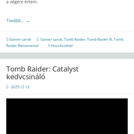
a végére értem.
Tovább…
→
Gamer sarok
Gamer sarok
,
Tomb Raider
,
Tomb Raider III
,
Tomb
Raider Remastered
Hozzászólok!
Tomb Raider: Catalyst
kedvcsináló
2025.12.13.