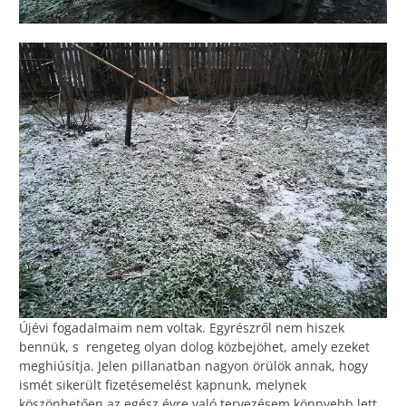
Újévi fogadalmaim nem voltak. Egyrészről nem hiszek
bennük, s rengeteg olyan dolog közbejöhet, amely ezeket
meghiúsítja. Jelen pillanatban nagyon örülök annak, hogy
ismét sikerült fizetésemelést kapnunk, melynek
köszönhetően az egész évre való tervezésem könnyebb lett.