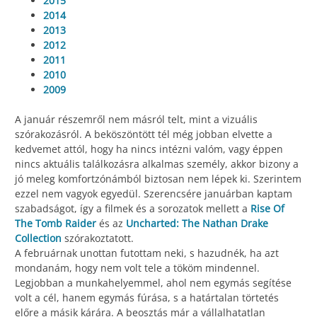
2015
2014
2013
2012
2011
2010
2009
A január részemről nem másról telt, mint a vizuális
szórakozásról. A beköszöntött tél még jobban elvette a
kedvemet attól, hogy ha nincs intézni valóm, vagy éppen
nincs aktuális találkozásra alkalmas személy, akkor bizony a
jó meleg komfortzónámból biztosan nem lépek ki. Szerintem
ezzel nem vagyok egyedül. Szerencsére januárban kaptam
szabadságot, így a filmek és a sorozatok mellett a
Rise Of
The Tomb Raider
és az
Uncharted: The Nathan Drake
Collection
szórakoztatott.
A februárnak unottan futottam neki, s hazudnék, ha azt
mondanám, hogy nem volt tele a tököm mindennel.
Legjobban a munkahelyemmel, ahol nem egymás segítése
volt a cél, hanem egymás fúrása, s a határtalan törtetés
előre a másik kárára. A beosztás már a vállalhatatlan