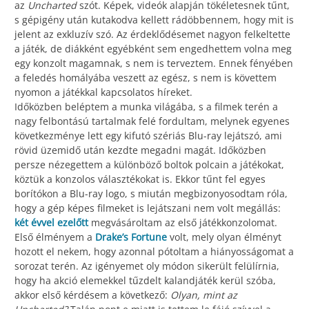
az
Uncharted
szót. Képek, videók alapján tökéletesnek tűnt,
s gépigény után kutakodva kellett rádöbbennem, hogy mit is
jelent az exkluzív szó. Az érdeklődésemet nagyon felkeltette
a játék, de diákként egyébként sem engedhettem volna meg
egy konzolt magamnak, s nem is terveztem. Ennek fényében
a feledés homályába veszett az egész, s nem is követtem
nyomon a játékkal kapcsolatos híreket.
Időközben beléptem a munka világába, s a filmek terén a
nagy felbontású tartalmak felé fordultam, melynek egyenes
következménye lett egy kifutó szériás Blu-ray lejátszó, ami
rövid üzemidő után kezdte megadni magát. Időközben
persze nézegettem a különböző boltok polcain a játékokat,
köztük a konzolos választékokat is. Ekkor tűnt fel egyes
borítókon a Blu-ray logo, s miután megbizonyosodtam róla,
hogy a gép képes filmeket is lejátszani nem volt megállás:
két évvel ezelőtt
megvásároltam az első játékkonzolomat.
Első élményem a
Drake’s Fortune
volt, mely olyan élményt
hozott el nekem, hogy azonnal pótoltam a hiányosságomat a
sorozat terén. Az igényemet oly módon sikerült felülírnia,
hogy ha akció elemekkel tűzdelt kalandjáték kerül szóba,
akkor első kérdésem a következő:
Olyan, mint az