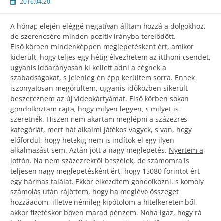
2016.04.20.
A hónap elején eléggé negatívan álltam hozzá a dolgokhoz,
de szerencsére minden pozitív irányba terelődött.
Első körben mindenképpen meglepetésként ért, amikor
kiderült, hogy teljes egy hétig élvezhetem az itthoni csendet,
ugyanis időarányosan ki kellett adni a cégnek a
szabadságokat, s jelenleg én épp kerültem sorra. Ennek
iszonyatosan megörültem, ugyanis időközben sikerült
beszereznem az új videokártyámat. Első körben sokan
gondolkoztam rajta, hogy milyen legyen, s milyet is
szeretnék. Hiszen nem akartam meglépni a százezres
kategóriát, mert hát alkalmi játékos vagyok, s van, hogy
előfordul, hogy hetekig nem is indítok el egy ilyen
alkalmazást sem. Aztán jött a nagy meglepetés.
Nyertem a
lottón
. Na nem százezrekről beszélek, de számomra is
teljesen nagy meglepetésként ért, hogy 15080 forintot ért
egy hármas találat. Ekkor elkezdtem gondolkozni, s komoly
számolás után rájöttem, hogy ha meglévő összeget
hozzáadom, illetve némileg kipótolom a hitelkeretemből,
akkor fizetéskor bőven marad pénzem. Noha igaz, hogy rá