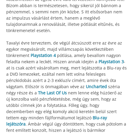
Bízom abban is természetesen, hogy sikerül jól bánnom a
pénzemmel, s semmi nem jön közbe. S itt elsősorban nem
az impulzus vásárlást értem, hanem a meglévő
tulajdonaimnak a renoválását, illetve pótlását eltűnés, és
tönkremenetel esetén.
Tavalyi évre terveztem, de végül átcsúszott erre az évre az
egykor megvásárolt, majd villámcsapás következtében
tönkrement
Playstation 4
pótlása, amely bevallom nagyon
feladta nekem a leckét. Hiszen annak idején a
Playstation 3
-
at is csak azért vásároltam meg, mert lejátszotta a Blu-ray és
a DVD lemezeket, ezáltal nem lett volna felesleges
pénzkidobás azért a 2-3 exkluzív címért, amire évek óta
vágytam. Először is önmagában véve az
Uncharted
széria
négy része és a
The Last Of Us
nem lenne elég húzóerő az
új konzolba való pénzfektetésbe, még úgy sem, hogy az
utóbbi címnek jön a folytatása. Főleg úgy, hogy
decemberben egy elég komoly akció keretén belül szert
tettem egy minden fájlformátumot lejátszó
Blu-ray
lejátszóra
. Ámbár végül úgy döntöttem, hogy csak pótolom a
fent említett konzolt, hiszen a lejátszó is bármikor