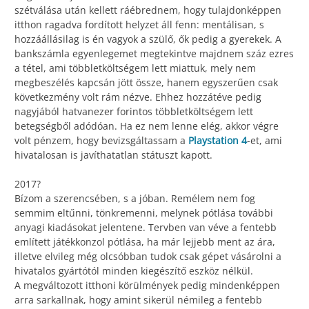
szétválása után kellett ráébrednem, hogy tulajdonképpen
itthon ragadva fordított helyzet áll fenn: mentálisan, s
hozzáállásilag is én vagyok a szülő, ők pedig a gyerekek. A
bankszámla egyenlegemet megtekintve majdnem száz ezres
a tétel, ami többletköltségem lett miattuk, mely nem
megbeszélés kapcsán jött össze, hanem egyszerűen csak
következmény volt rám nézve. Ehhez hozzátéve pedig
nagyjából hatvanezer forintos többletköltségem lett
betegségből adódóan. Ha ez nem lenne elég, akkor végre
volt pénzem, hogy bevizsgáltassam a
Playstation 4
-et, ami
hivatalosan is javíthatatlan státuszt kapott.
2017?
Bízom a szerencsében, s a jóban. Remélem nem fog
semmim eltűnni, tönkremenni, melynek pótlása további
anyagi kiadásokat jelentene. Tervben van véve a fentebb
említett játékkonzol pótlása, ha már lejjebb ment az ára,
illetve elvileg még olcsóbban tudok csak gépet vásárolni a
hivatalos gyártótól minden kiegészítő eszköz nélkül.
A megváltozott itthoni körülmények pedig mindenképpen
arra sarkallnak, hogy amint sikerül némileg a fentebb