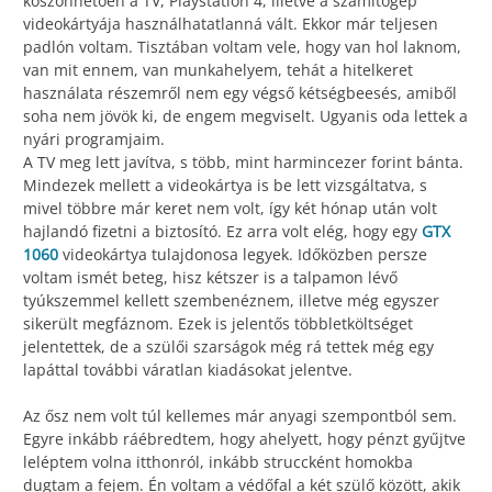
köszönhetően a TV, Playstation 4, illetve a számítógép
videokártyája használhatatlanná vált. Ekkor már teljesen
padlón voltam. Tisztában voltam vele, hogy van hol laknom,
van mit ennem, van munkahelyem, tehát a hitelkeret
használata részemről nem egy végső kétségbeesés, amiből
soha nem jövök ki, de engem megviselt. Ugyanis oda lettek a
nyári programjaim.
A TV meg lett javítva, s több, mint harmincezer forint bánta.
Mindezek mellett a videokártya is be lett vizsgáltatva, s
mivel többre már keret nem volt, így két hónap után volt
hajlandó fizetni a biztosító. Ez arra volt elég, hogy egy
GTX
1060
videokártya tulajdonosa legyek. Időközben persze
voltam ismét beteg, hisz kétszer is a talpamon lévő
tyúkszemmel kellett szembenéznem, illetve még egyszer
sikerült megfáznom. Ezek is jelentős többletköltséget
jelentettek, de a szülői szarságok még rá tettek még egy
lapáttal további váratlan kiadásokat jelentve.
Az ősz nem volt túl kellemes már anyagi szempontból sem.
Egyre inkább ráébredtem, hogy ahelyett, hogy pénzt gyűjtve
leléptem volna itthonról, inkább struccként homokba
dugtam a fejem. Én voltam a védőfal a két szülő között, akik