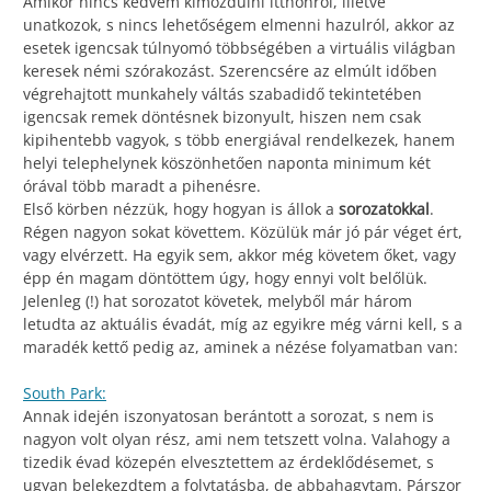
Amikor nincs kedvem kimozdulni itthonról, illetve
unatkozok, s nincs lehetőségem elmenni hazulról, akkor az
esetek igencsak túlnyomó többségében a virtuális világban
keresek némi szórakozást. Szerencsére az elmúlt időben
végrehajtott munkahely váltás szabadidő tekintetében
igencsak remek döntésnek bizonyult, hiszen nem csak
kipihentebb vagyok, s több energiával rendelkezek, hanem
helyi telephelynek köszönhetően naponta minimum két
órával több maradt a pihenésre.
Első körben nézzük, hogy hogyan is állok a
sorozatokkal
.
Régen nagyon sokat követtem. Közülük már jó pár véget ért,
vagy elvérzett. Ha egyik sem, akkor még követem őket, vagy
épp én magam döntöttem úgy, hogy ennyi volt belőlük.
Jelenleg (!) hat sorozatot követek, melyből már három
letudta az aktuális évadát, míg az egyikre még várni kell, s a
maradék kettő pedig az, aminek a nézése folyamatban van:
South Park:
Annak idején iszonyatosan berántott a sorozat, s nem is
nagyon volt olyan rész, ami nem tetszett volna. Valahogy a
tizedik évad közepén elvesztettem az érdeklődésemet, s
ugyan belekezdtem a folytatásba, de abbahagytam. Párszor