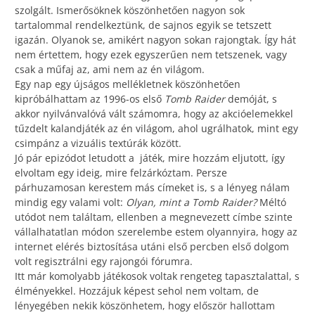
szolgált. Ismerősöknek köszönhetően nagyon sok
tartalommal rendelkeztünk, de sajnos egyik se tetszett
igazán. Olyanok se, amikért nagyon sokan rajongtak. Így hát
nem értettem, hogy ezek egyszerűen nem tetszenek, vagy
csak a műfaj az, ami nem az én világom.
Egy nap egy újságos mellékletnek köszönhetően
kipróbálhattam az 1996-os első
Tomb Raider
demóját, s
akkor nyilvánvalóvá vált számomra, hogy az akcióelemekkel
tűzdelt kalandjáték az én világom, ahol ugrálhatok, mint egy
csimpánz a vizuális textúrák között.
Jó pár epizódot letudott a játék, mire hozzám eljutott, így
elvoltam egy ideig, mire felzárkóztam. Persze
párhuzamosan kerestem más címeket is, s a lényeg nálam
mindig egy valami volt:
Olyan, mint a Tomb Raider?
Méltó
utódot nem találtam, ellenben a megnevezett címbe szinte
vállalhatatlan módon szerelembe estem olyannyira, hogy az
internet elérés biztosítása utáni első percben első dolgom
volt regisztrálni egy rajongói fórumra.
Itt már komolyabb játékosok voltak rengeteg tapasztalattal, s
élményekkel. Hozzájuk képest sehol nem voltam, de
lényegében nekik köszönhetem, hogy először hallottam