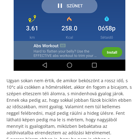
Ugyan sokan nem értik, de amikor beköszönt a rossz idő, s
10°c alá csökken a hőmérséklet, akkor én fogom a bicajom, s
szépen elteszem téli álomra, s mindenhová gyalog járok.
Ennek oka pedig az, hogy sokkal jobban fázok biciklin ebben
az időszakban, mint gyalog. Valamint nem túl kellemes
reggel felébredni, majd pedig ráülni a hideg ülésre. Fent
látható képen pedig ma le is mértem, hogy nagyjából
mennyit is gyalogoltam, miközben bebaktatva az
adóhivatalba elrendeztem az adózási kérelmemet.