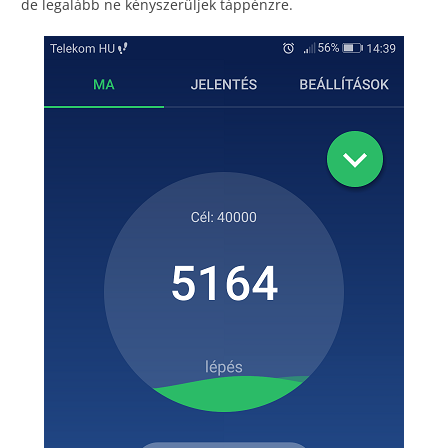
de legalább ne kényszerüljek táppénzre.