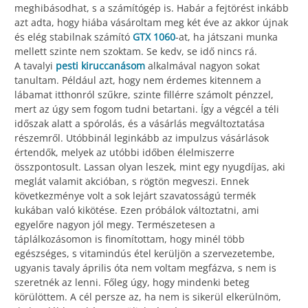
meghibásodhat, s a számítógép is. Habár a fejtörést inkább
azt adta, hogy hiába vásároltam meg két éve az akkor újnak
és elég stabilnak számító
GTX 1060
-at, ha játszani munka
mellett szinte nem szoktam. Se kedv, se idő nincs rá.
A tavalyi
pesti kiruccanásom
alkalmával nagyon sokat
tanultam. Például azt, hogy nem érdemes kitennem a
lábamat itthonról szűkre, szinte fillérre számolt pénzzel,
mert az úgy sem fogom tudni betartani. Így a végcél a téli
időszak alatt a spórolás, és a vásárlás megváltoztatása
részemről. Utóbbinál leginkább az impulzus vásárlások
értendők, melyek az utóbbi időben élelmiszerre
összpontosult. Lassan olyan leszek, mint egy nyugdíjas, aki
meglát valamit akcióban, s rögtön megveszi. Ennek
következménye volt a sok lejárt szavatosságú termék
kukában való kikötése. Ezen próbálok változtatni, ami
egyelőre nagyon jól megy. Természetesen a
táplálkozásomon is finomítottam, hogy minél több
egészséges, s vitamindús étel kerüljön a szervezetembe,
ugyanis tavaly április óta nem voltam megfázva, s nem is
szeretnék az lenni. Főleg úgy, hogy mindenki beteg
körülöttem. A cél persze az, ha nem is sikerül elkerülnöm,