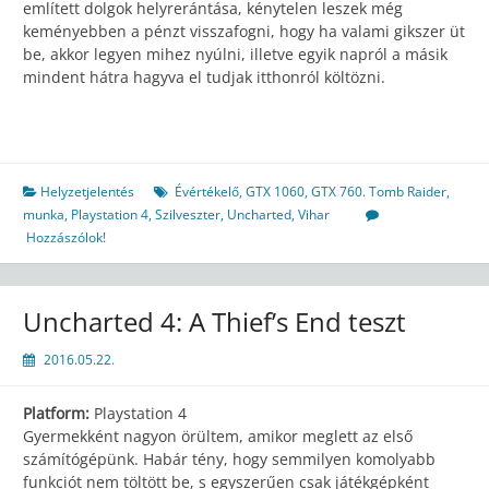
említett dolgok helyrerántása, kénytelen leszek még
keményebben a pénzt visszafogni, hogy ha valami gikszer üt
be, akkor legyen mihez nyúlni, illetve egyik napról a másik
mindent hátra hagyva el tudjak itthonról költözni.
Helyzetjelentés
Évértékelő
,
GTX 1060
,
GTX 760. Tomb Raider
,
munka
,
Playstation 4
,
Szilveszter
,
Uncharted
,
Vihar
Hozzászólok!
Uncharted 4: A Thief’s End teszt
2016.05.22.
Platform:
Playstation 4
Gyermekként nagyon örültem, amikor meglett az első
számítógépünk. Habár tény, hogy semmilyen komolyabb
funkciót nem töltött be, s egyszerűen csak játékgépként