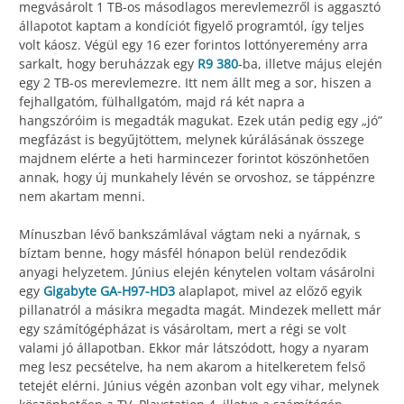
megvásárolt 1 TB-os másodlagos merevlemezről is aggasztó
állapotot kaptam a kondíciót figyelő programtól, így teljes
volt káosz. Végül egy 16 ezer forintos lottónyeremény arra
sarkalt, hogy beruházzak egy
R9 380
-ba, illetve május elején
egy 2 TB-os merevlemezre. Itt nem állt meg a sor, hiszen a
fejhallgatóm, fülhallgatóm, majd rá két napra a
hangszóróim is megadták magukat. Ezek után pedig egy „jó”
megfázást is begyűjtöttem, melynek kúrálásának összege
majdnem elérte a heti harmincezer forintot köszönhetően
annak, hogy új munkahely lévén se orvoshoz, se táppénzre
nem akartam menni.
Mínuszban lévő bankszámlával vágtam neki a nyárnak, s
bíztam benne, hogy másfél hónapon belül rendeződik
anyagi helyzetem. Június elején kénytelen voltam vásárolni
egy
Gigabyte GA-H97-HD3
alaplapot, mivel az előző egyik
pillanatról a másikra megadta magát. Mindezek mellett már
egy számítógépházat is vásároltam, mert a régi se volt
valami jó állapotban. Ekkor már látszódott, hogy a nyaram
meg lesz pecsételve, ha nem akarom a hitelkeretem felső
tetejét elérni. Június végén azonban volt egy vihar, melynek