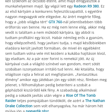
kell szoknom az olcsóbb ételre, amit majd elfogyasztok a
munkahelyemen majd. Így végül lett egy
Radeon R9 380
. Ez
az első kártyám a konkurens fejlesztőcsapattól, s egyelőre
nagyon megvagyok vele elégedve. Az árért megérte főleg,
hogy a „jobb világba tért”
GTX 760
-nál jelentősebben több
erőforrás van benne. Ha ez még nem lenne elég, akkor még
vevőt is találtam a nem működő kártyára, így abból is
tudtam profitálni egy kicsit. Habár némileg erős a gyanúm,
hogy elképzelhető, hogy javítani tudja, s majd későbbiekben
eladásra került javított formában, de mivel én egyébként
sem tudtam volna vele mit kezdeni a kukába hajításon kívül,
így eladtam. Az a pár ezer forint is remekül jött. Az új
kártyával csak a világító színével van gondom, mert sötét
szobában iszonyatosan irritáló tud lenni. Aki kitalálta, hogy
világítson rajta a felirat azt megfojtanám. „Fantasztikus
élmény” amikor egy játékban jön egy sötét rész, filmben meg
jelenet, s félhomályban pedig beteríteni a szobát a
gépházból kiszűrődő kék fény. A szabadság alkalmával
pedig a sokadik javítás után végre a
Rise Of The Tomb
Raider
teljes pompájában tündökölt, de azért a
The Nathan
Drake Collection
sem volt elhanyagolva, ha már három hét
múlva jön a
negyedik rész
.