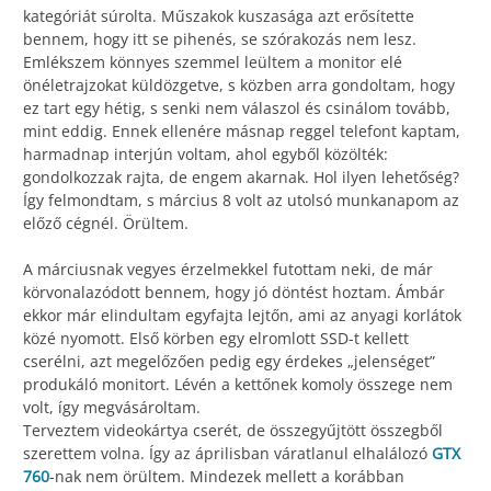
kategóriát súrolta. Műszakok kuszasága azt erősítette
bennem, hogy itt se pihenés, se szórakozás nem lesz.
Emlékszem könnyes szemmel leültem a monitor elé
önéletrajzokat küldözgetve, s közben arra gondoltam, hogy
ez tart egy hétig, s senki nem válaszol és csinálom tovább,
mint eddig. Ennek ellenére másnap reggel telefont kaptam,
harmadnap interjún voltam, ahol egyből közölték:
gondolkozzak rajta, de engem akarnak. Hol ilyen lehetőség?
Így felmondtam, s március 8 volt az utolsó munkanapom az
előző cégnél. Örültem.
A márciusnak vegyes érzelmekkel futottam neki, de már
körvonalazódott bennem, hogy jó döntést hoztam. Ámbár
ekkor már elindultam egyfajta lejtőn, ami az anyagi korlátok
közé nyomott. Első körben egy elromlott SSD-t kellett
cserélni, azt megelőzően pedig egy érdekes „jelenséget”
produkáló monitort. Lévén a kettőnek komoly összege nem
volt, így megvásároltam.
Terveztem videokártya cserét, de összegyűjtött összegből
szerettem volna. Így az áprilisban váratlanul elhalálozó
GTX
760
-nak nem örültem. Mindezek mellett a korábban