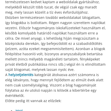
természetesen kedvet kaptam a weboldalak gyártásához,
melyekből készült több tucat, de végül csak egy maradt
meg, mely lassan közelít a tíz éves évfordulójához.
Eközben természetesen további weboldalakat látogattam,
így blogokba is botlottam. Régen nagyon szerettem naplókat
vezetni. Először hagyományos iskolafüzeteket használtam el,
később komolyabb határidő naplókat használtam erre a
célra. De mivel anyagi, s lehetőség híján megcsúsztam a
középiskola derekán, így befejeződött ez a szabadidőtöltés
(jelzem, azóta ezeket megsemmisítettem). Azonban a blogok
felépítése hasonló volt, bizonyos aranyszabályok betartása
mellett (nincs mélyebb magánéleti tartalom, fényképeket
privát életből publikálása nincs stb.) végül én is elindítottam
saját blogomat, melynek lassan nyolc éve.
A
helyzetjelentés
kategóriát átolvasva azért számomra is
elég látványos, hogy mennyit fejlődtem az elmúlt évek alatt
nem csak személyiségileg. Viszont a blog hagyományát
folytatva az év utolsó napján is kilövök a kibertérbe egy
évértékelőt.
Előtte pedig itt vannak az előzőek: