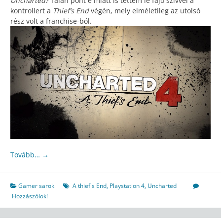
Uncharted?
Talán pont e miatt is tettem le fájó szívvel a
kontrollert a
Thief’s End
végén, mely elméletileg az utolsó
rész volt a franchise-ból.
Tovább…
→
Gamer sarok
A thief's End
,
Playstation 4
,
Uncharted
Hozzászólok!