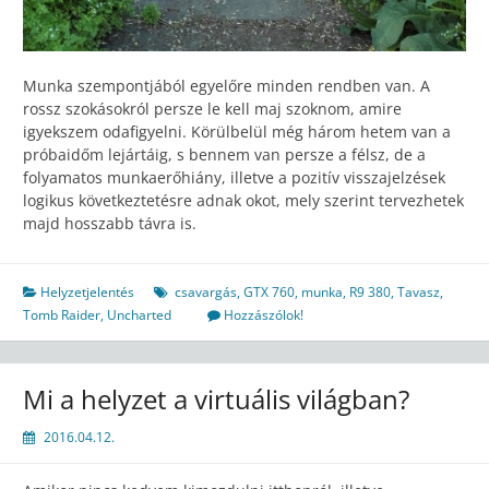
Munka szempontjából egyelőre minden rendben van. A
rossz szokásokról persze le kell maj szoknom, amire
igyekszem odafigyelni. Körülbelül még három hetem van a
próbaidőm lejártáig, s bennem van persze a félsz, de a
folyamatos munkaerőhiány, illetve a pozitív visszajelzések
logikus következtetésre adnak okot, mely szerint tervezhetek
majd hosszabb távra is.
Helyzetjelentés
csavargás
,
GTX 760
,
munka
,
R9 380
,
Tavasz
,
Tomb Raider
,
Uncharted
Hozzászólok!
Mi a helyzet a virtuális világban?
2016.04.12.