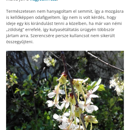
Természetesen nem hanyagoltam el semmit, így a mozgásra
is kellőképpen odafigyeltem. Így nem is volt kérdés, hogy
ideje egy kis kirándulást tenni a közelben, ha már van némi
„zöldség” errefelé, így kutyasétáltatás ürügyén többször
jártam arra. Szerencsére persze kullancsot nem sikerült
összegyűjteni.