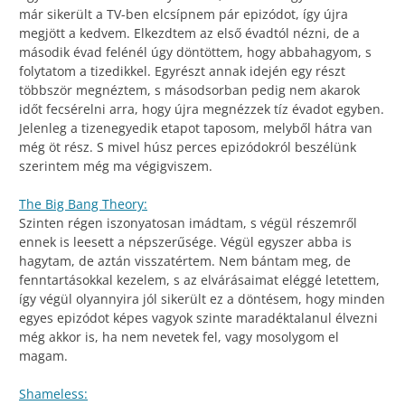
már sikerült a TV-ben elcsípnem pár epizódot, így újra
megjött a kedvem. Elkezdtem az első évadtól nézni, de a
második évad felénél úgy döntöttem, hogy abbahagyom, s
folytatom a tizedikkel. Egyrészt annak idején egy részt
többször megnéztem, s másodsorban pedig nem akarok
időt fecsérelni arra, hogy újra megnézzek tíz évadot egyben.
Jelenleg a tizenegyedik etapot taposom, melyből hátra van
még öt rész. S mivel húsz perces epizódokról beszélünk
szerintem még ma végigviszem.
The Big Bang Theory:
Szinten régen iszonyatosan imádtam, s végül részemről
ennek is leesett a népszerűsége. Végül egyszer abba is
hagytam, de aztán visszatértem. Nem bántam meg, de
fenntartásokkal kezelem, s az elvárásaimat eléggé letettem,
így végül olyannyira jól sikerült ez a döntésem, hogy minden
egyes epizódot képes vagyok szinte maradéktalanul élvezni
még akkor is, ha nem nevetek fel, vagy mosolygom el
magam.
Shameless: