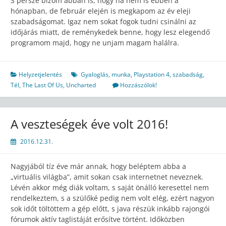
S persze bízom abban is, hogy ha nem is ebben a
hónapban, de február elején is megkapom az év eleji
szabadságomat. Igaz nem sokat fogok tudni csinálni az
időjárás miatt, de reménykedek benne, hogy lesz elegendő
programom majd, hogy ne unjam magam halálra.
Helyzetjelentés
Gyaloglás
,
munka
,
Playstation 4
,
szabadság
,
Tél
,
The Last Of Us
,
Uncharted
Hozzászólok!
A veszteségek éve volt 2016!
2016.12.31.
Nagyjából tíz éve már annak, hogy beléptem abba a
„virtuális világba”, amit sokan csak internetnet neveznek.
Lévén akkor még diák voltam, s saját önálló keresettel nem
rendelkeztem, s a szülőké pedig nem volt elég, ezért nagyon
sok időt töltöttem a gép előtt, s java részük inkább rajongói
fórumok aktív taglistáját erősítve történt. Időközben