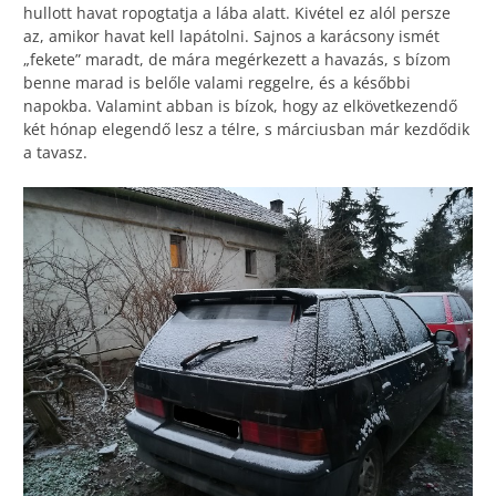
hullott havat ropogtatja a lába alatt. Kivétel ez alól persze
az, amikor havat kell lapátolni. Sajnos a karácsony ismét
„fekete” maradt, de mára megérkezett a havazás, s bízom
benne marad is belőle valami reggelre, és a későbbi
napokba. Valamint abban is bízok, hogy az elkövetkezendő
két hónap elegendő lesz a télre, s márciusban már kezdődik
a tavasz.