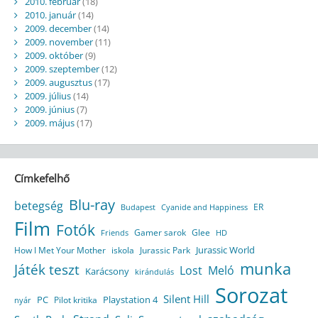
2010. február
(18)
2010. január
(14)
2009. december
(14)
2009. november
(11)
2009. október
(9)
2009. szeptember
(12)
2009. augusztus
(17)
2009. július
(14)
2009. június
(7)
2009. május
(17)
Címkefelhő
Blu-ray
betegség
ER
Budapest
Cyanide and Happiness
Film
Fotók
Gamer sarok
Glee
HD
Friends
Jurassic World
How I Met Your Mother
iskola
Jurassic Park
munka
Játék teszt
Lost
Meló
Karácsony
kirándulás
Sorozat
Silent Hill
Playstation 4
PC
Pilot kritika
nyár