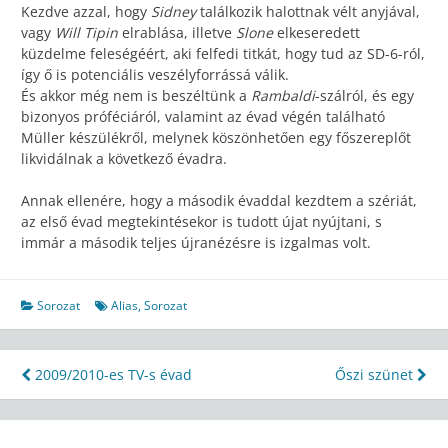
Kezdve azzal, hogy
Sidney
találkozik halottnak vélt anyjával,
vagy
Will Tipin
elrablása, illetve
Slone
elkeseredett
küzdelme feleségéért, aki felfedi titkát, hogy tud az SD-6-ról,
így ő is potenciális veszélyforrássá válik.
És akkor még nem is beszéltünk a
Rambaldi
-szálról, és egy
bizonyos próféciáról, valamint az évad végén található
Müller készülékről, melynek köszönhetően egy főszereplőt
likvidálnak a következő évadra.
Annak ellenére, hogy a második évaddal kezdtem a szériát,
az első évad megtekintésekor is tudott újat nyújtani, s
immár a második teljes újranézésre is izgalmas volt.
Sorozat
Alias
,
Sorozat
Bejegyzés
2009/2010-es TV-s évad
Őszi szünet
navigáció