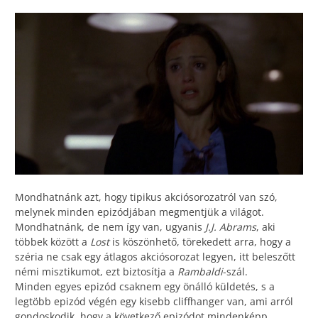
Mondhatnánk azt, hogy tipikus akciósorozatról van szó,
melynek minden epizódjában megmentjük a világot.
Mondhatnánk, de nem így van, ugyanis
J.J. Abrams
, aki
többek között a
Lost
is köszönhető, törekedett arra, hogy a
széria ne csak egy átlagos akciósorozat legyen, itt beleszőtt
némi misztikumot, ezt biztosítja a
Rambaldi
-szál.
Minden egyes epizód csaknem egy önálló küldetés, s a
legtöbb epizód végén egy kisebb cliffhanger van, ami arról
gondoskodik, hogy a következő epizódot mindenképp