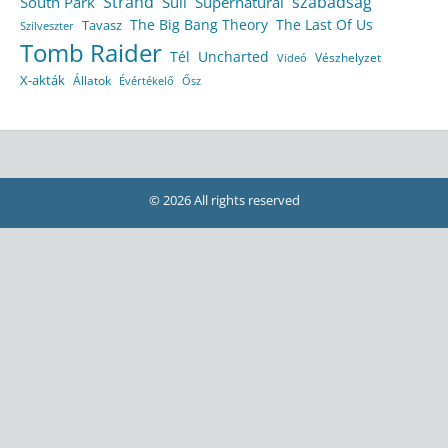
Strand
szabadság
South Park
Suli
Supernatural
The Big Bang Theory
The Last Of Us
Tavasz
Szilveszter
Tomb Raider
Tél
Uncharted
Vészhelyzet
Videó
X-akták
Állatok
Évértékelő
Ősz
© 2026 All rights reserved