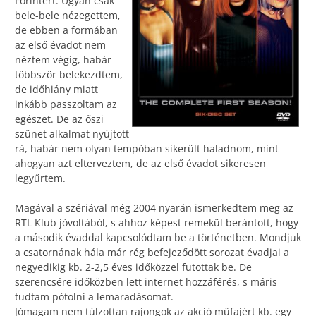
Forintért. Ugyan csak
bele-bele nézegettem,
de ebben a formában
az első évadot nem
néztem végig, habár
többször belekezdtem,
de időhiány miatt
inkább passzoltam az
egészet. De az őszi
szünet alkalmat nyújtott
rá, habár nem olyan tempóban sikerült haladnom, mint
ahogyan azt elterveztem, de az első évadot sikeresen
legyűrtem.
Magával a szériával még 2004 nyarán ismerkedtem meg az
RTL Klub jóvoltából, s ahhoz képest remekül berántott, hogy
a második évaddal kapcsolódtam be a történetben. Mondjuk
a csatornának hála már rég befejeződött sorozat évadjai a
negyedikig kb. 2-2,5 éves időközzel futottak be. De
szerencsére időközben lett internet hozzáférés, s máris
tudtam pótolni a lemaradásomat.
Jómagam nem túlzottan rajongok az akció műfajért kb. egy