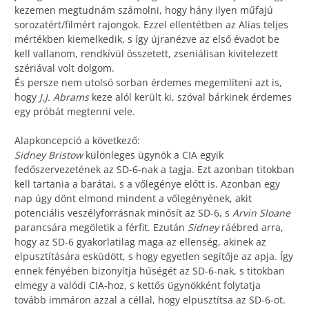
kezemen megtudnám számolni, hogy hány ilyen műfajú
sorozatért/filmért rajongok. Ezzel ellentétben az Alias teljes
mértékben kiemelkedik, s így újranézve az első évadot be
kell vallanom, rendkívül összetett, zseniálisan kivitelezett
szériával volt dolgom.
És persze nem utolsó sorban érdemes megemlíteni azt is,
hogy
J.J. Abrams
keze alól került ki, szóval bárkinek érdemes
egy próbát megtenni vele.
Alapkoncepció a következő:
Sidney Bristow
különleges ügynök a CIA egyik
fedőszervezetének az SD-6-nak a tagja. Ezt azonban titokban
kell tartania a barátai, s a vőlegénye előtt is. Azonban egy
nap úgy dönt elmond mindent a vőlegényének, akit
potenciális veszélyforrásnak minősít az SD-6, s
Arvin Sloane
parancsára megöletik a férfit. Ezután
Sidney
ráébred arra,
hogy az SD-6 gyakorlatilag maga az ellenség, akinek az
elpusztítására esküdött, s hogy egyetlen segítője az apja. Így
ennek fényében bizonyítja hűségét az SD-6-nak, s titokban
elmegy a valódi CIA-hoz, s kettős ügynökként folytatja
tovább immáron azzal a céllal, hogy elpusztítsa az SD-6-ot.