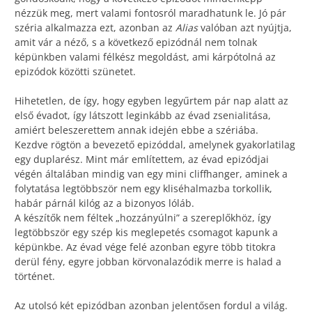
nézzük meg, mert valami fontosról maradhatunk le. Jó pár
széria alkalmazza ezt, azonban az
Alias
valóban azt nyújtja,
amit vár a néző, s a következő epizódnál nem tolnak
képünkben valami félkész megoldást, ami kárpótolná az
epizódok közötti szünetet.
Hihetetlen, de így, hogy egyben legyűrtem pár nap alatt az
első évadot, így látszott leginkább az évad zsenialitása,
amiért beleszerettem annak idején ebbe a szériába.
Kezdve rögtön a bevezető epizóddal, amelynek gyakorlatilag
egy duplarész. Mint már említettem, az évad epizódjai
végén általában mindig van egy mini cliffhanger, aminek a
folytatása legtöbbször nem egy kliséhalmazba torkollik,
habár párnál kilóg az a bizonyos lóláb.
A készítők nem féltek „hozzányúlni” a szereplőkhöz, így
legtöbbször egy szép kis meglepetés csomagot kapunk a
képünkbe. Az évad vége felé azonban egyre több titokra
derül fény, egyre jobban körvonalazódik merre is halad a
történet.
Az utolsó két epizódban azonban jelentősen fordul a világ.