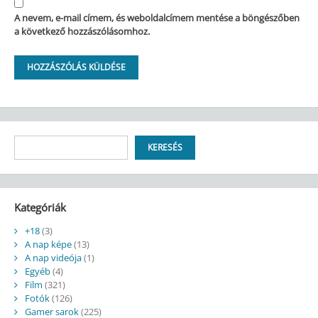
A nevem, e-mail címem, és weboldalcímem mentése a böngészőben
a következő hozzászólásomhoz.
Keresés
KERESÉS
Kategóriák
+18
(3)
A nap képe
(13)
A nap videója
(1)
Egyéb
(4)
Film
(321)
Fotók
(126)
Gamer sarok
(225)