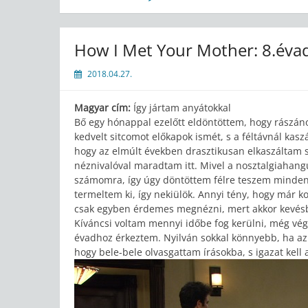
How I Met Your Mother: 8.éva
2018.04.27.
Magyar cím:
Így jártam anyátokkal
Bő egy hónappal ezelőtt eldöntöttem, hogy rászá
kedvelt sitcomot előkapok ismét, s a féltávnál kasz
hogy az elmúlt években drasztikusan elkaszáltam sok
néznivalóval maradtam itt. Mivel a nosztalgiahangu
számomra, így úgy döntöttem félre teszem minden 
termeltem ki, így nekiülök. Annyi tény, hogy már 
csak egyben érdemes megnézni, mert akkor kevés
Kíváncsi voltam mennyi időbe fog kerülni, még végé
évadhoz érkeztem. Nyilván sokkal könnyebb, ha az 
hogy bele-bele olvasgattam írásokba, s igazat ke