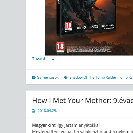
Tovább…
→
Gamer sarok
Shadow Of The Tomb Raider
,
Tomb Ra
How I Met Your Mother: 9.éva
2018.04.29.
Magyar cím:
Így jártam anyátokkal
Meglepődtem volna, ha valaki azt mondja nekem nyo