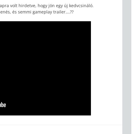
pra volt hirdetve, hogy jön egy új kedvcsináló.
lenés, és semmi gameplay trailer….??