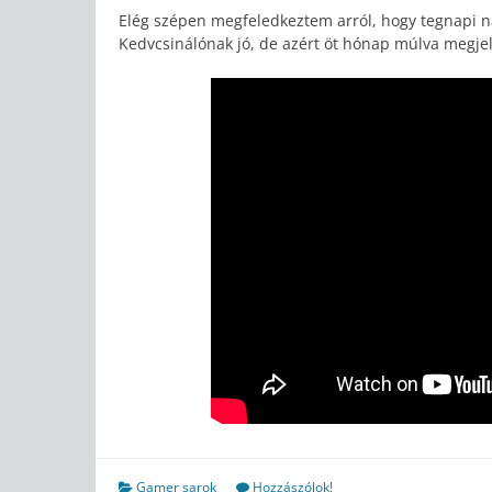
Elég szépen megfeledkeztem arról, hogy tegnapi na
Kedvcsinálónak jó, de azért öt hónap múlva megje
Gamer sarok
Hozzászólok!