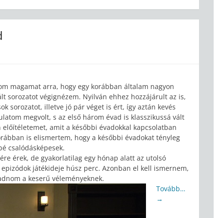
d
nom magamat arra, hogy egy korábban általam nagyon
ált sorozatot végignézem. Nyilván ehhez hozzájárult az is,
 sorozatot, illetve jó pár véget is ért, így aztán kevés
latom megvolt, s az első három évad is klasszikussá vált
előítéletemet, amit a későbbi évadokkal kapcsolatban
korábban is elismertem, hogy a későbbi évadokat tényleg
bé csalódásképesek.
re érek, de gyakorlatilag egy hónap alatt az utolsó
epizódok játékideje húsz perc. Azonban el kell ismernem,
ll adnom a keserű véleményeknek.
Tovább…
→