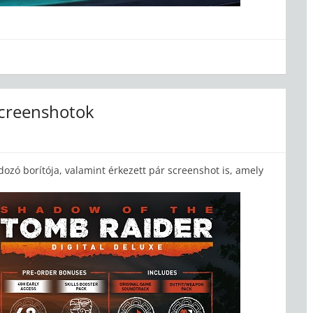
creenshotok
rdozó borítója, valamint érkezett pár screenshot is, amely