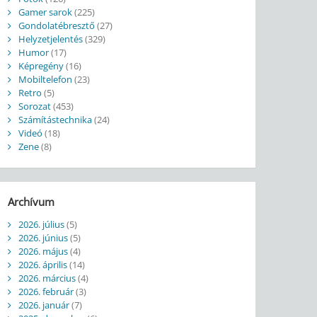
Gamer sarok
(225)
Gondolatébresztő
(27)
Helyzetjelentés
(329)
Humor
(17)
Képregény
(16)
Mobiltelefon
(23)
Retro
(5)
Sorozat
(453)
Számítástechnika
(24)
Videó
(18)
Zene
(8)
Archívum
2026. július
(5)
2026. június
(5)
2026. május
(4)
2026. április
(14)
2026. március
(4)
2026. február
(3)
2026. január
(7)