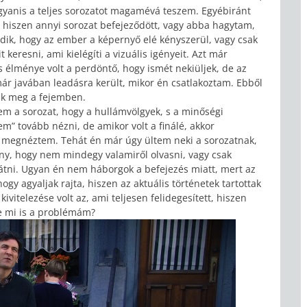
ugyanis a teljes sorozatot magamévá teszem. Egyébiránt
 hiszen annyi sorozat befejeződött, vagy abba hagytam,
dik, hogy az ember a képernyő elé kényszerül, vagy csak
 keresni, ami kielégíti a vizuális igényeit. Azt már
 élménye volt a perdöntő, hogy ismét nekiüljek, de az
már javában leadásra került, mikor én csatlakoztam. Ebből
ak meg a fejemben.
em a sorozat, hogy a hullámvölgyek, s a minőségi
m” tovább nézni, de amikor volt a finálé, akkor
is megnéztem. Tehát én már úgy ültem neki a sorozatnak,
ény, hogy nem mindegy valamiről olvasni, vagy csak
átni. Ugyan én nem háborgok a befejezés miatt, mert az
y agyaljak rajta, hiszen az aktuális történetek tartottak
kivitelezése volt az, ami teljesen felidegesített, hiszen
De mi is a problémám?