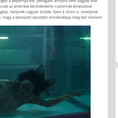
szögez a képernyő elé. Jómagam annyira nem vagyok már
 csak az amerikai kereskedelmi csatornák kínálatával
glep, melynek nagyon örülök. Ilyen a
Siren
is, amelynek
dés, hogy a bevezető epizódot mindenképp meg kell néznem