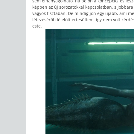
sem elhanyagolható, ha bejön a koncepció, és le
képben az új sorozatokkal kapcsolatban, s jobbára
vagyok tisztában. De mindig jön egy újabb, ami me
létezéséről délelőtt értesültem, így nem volt kér
este.