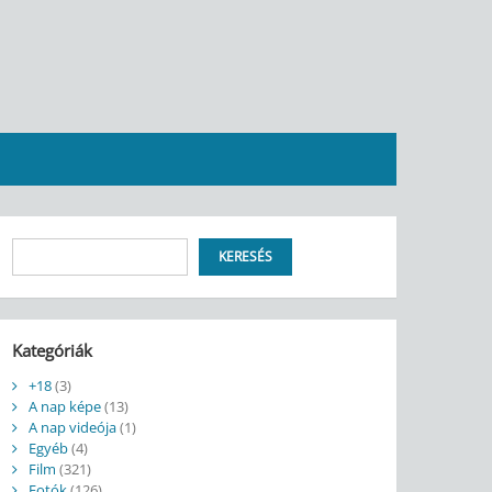
Keresés
KERESÉS
Kategóriák
+18
(3)
A nap képe
(13)
A nap videója
(1)
Egyéb
(4)
Film
(321)
Fotók
(126)