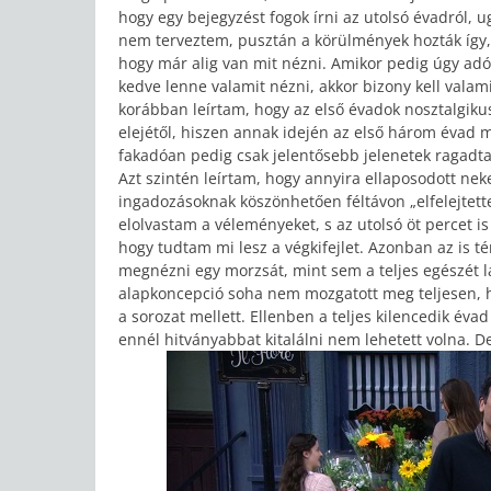
hogy egy bejegyzést fogok írni az utolsó évadról, 
nem terveztem, pusztán a körülmények hozták így,
hogy már alig van mit nézni. Amikor pedig úgy adó
kedve lenne valamit nézni, akkor bizony kell valamit
korábban leírtam, hogy az első évadok nosztalgikus
elejétől, hiszen annak idején az első három évad 
fakadóan pedig csak jelentősebb jelenetek ragadt
Azt szintén leírtam, hogy annyira ellaposodott nek
ingadozásoknak köszönhetően féltávon „elfelejtette
elolvastam a véleményeket, s az utolsó öt percet 
hogy tudtam mi lesz a végkifejlet. Azonban az is t
megnézni egy morzsát, mint sem a teljes egészét l
alapkoncepció soha nem mozgatott meg teljesen, hog
a sorozat mellett. Ellenben a teljes kilencedik évad 
ennél hitványabbat kitalálni nem lehetett volna. 