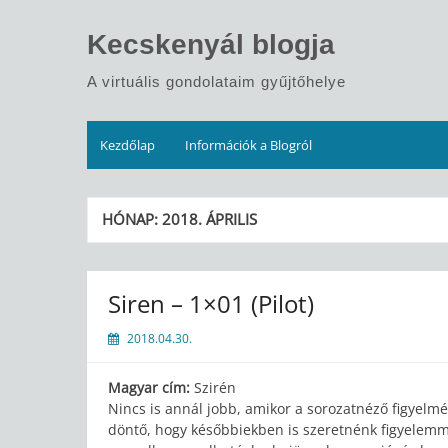
Skip
to
Kecskenyál blogja
content
A virtuális gondolataim gyűjtőhelye
Kezdőlap
Információk a Blogról
HÓNAP:
2018. ÁPRILIS
Siren – 1×01 (Pilot)
2018.04.30.
Magyar cím:
Szirén
Nincs is annál jobb, amikor a sorozatnéző figyelmé
döntő, hogy későbbiekben is szeretnénk figyelemme