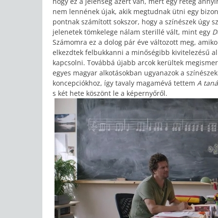
hogy ez a jelenség azért van, mert egy réteg annyi
nem lennének újak, akik megtudnak ütni egy bizony
pontnak számított sokszor, hogy a színészek úgy s
jelenetek tömkelege nálam sterillé vált, mint egy
D
Számomra ez a dolog pár éve változott meg, amiko
elkezdtek felbukkanni a minőségibb kivitelezésű alk
kapcsolni. Továbbá újabb arcok kerültek megismer
egyes magyar alkotásokban ugyanazok a színészeket
koncepciókhoz, így tavaly magamévá tettem
A tan
s két hete köszönt le a képernyőről.