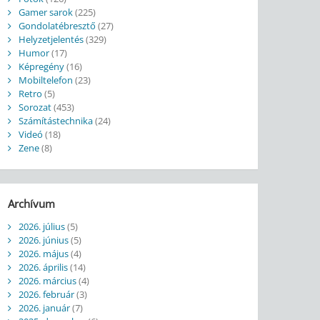
Gamer sarok
(225)
Gondolatébresztő
(27)
Helyzetjelentés
(329)
Humor
(17)
Képregény
(16)
Mobiltelefon
(23)
Retro
(5)
Sorozat
(453)
Számítástechnika
(24)
Videó
(18)
Zene
(8)
Archívum
2026. július
(5)
2026. június
(5)
2026. május
(4)
2026. április
(14)
2026. március
(4)
2026. február
(3)
2026. január
(7)