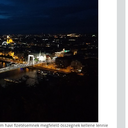
om havi fizetésemnek megfelelő összegnek kellene lennie