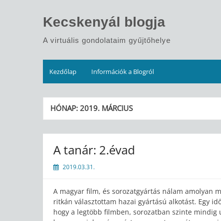
Skip
to
Kecskenyál blogja
content
A virtuális gondolataim gyűjtőhelye
Kezdőlap
Információk a Blogról
HÓNAP:
2019. MÁRCIUS
A tanár: 2.évad
2019.03.31.
A magyar film, és sorozatgyártás nálam amolyan mo
ritkán választottam hazai gyártású alkotást. Egy id
hogy a legtöbb filmben, sorozatban szinte mindig 