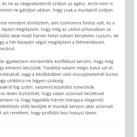
 és ne az idegeskedésről szóljon az egész. Arról nem is
 semmi ne gátoljon abban, hogy csak a munkáról szóljon
inte mindent elintéztem, ami számomra fontos volt, és a
 lépést megléptem, hogy még az utolsó pillanatban se
ülálló okok miatt három hetet voltam kénytelen csúszni, de
 hogy a hét közepén végül megléptem a felmondásom,
bezárul.
e igyekeztem mindenféle konfliktust kerülni, hogy még
ogy elmenni készülök. Továbbá valami mégis balul sül el,
dásánál, vagy a későbbikben való visszajövetelnél biztos
hogy utóbbira ne legyen szükség.
okról fog szólni, valamint közelálló ismerősök
ros lévén biztosított, hogy sokan azonnali kezdéssel
entem rá, hogy legalább három hónapra elegendő
lköltözés előtt kezdjek el munkát keresni akár azonnali
l azt remélem, hogy profitáló lesz hosszú távon.