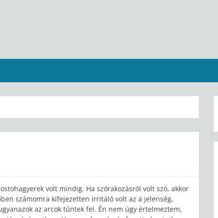
stohagyerek volt mindig. Ha szórakozásról volt szó, akkor
őben számomra kifejezetten irritáló volt az a jelenség,
ugyanazok az arcok tűntek fel. Én nem úgy értelmeztem,