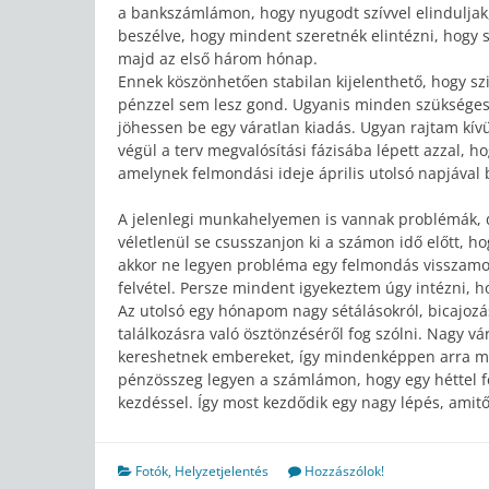
a bankszámlámon, hogy nyugodt szívvel elinduljak,
beszélve, hogy mindent szeretnék elintézni, hogy
majd az első három hónap.
Ennek köszönhetően stabilan kijelenthető, hogy sz
pénzzel sem lesz gond. Ugyanis minden szükséges
jöhessen be egy váratlan kiadás. Ugyan rajtam kív
végül a terv megvalósítási fázisába lépett azzal,
amelynek felmondási ideje április utolsó napjával 
A jelenlegi munkahelyemen is vannak problémák, d
véletlenül se csusszanjon ki a számon idő előtt, h
akkor ne legyen probléma egy felmondás visszamon
felvétel. Persze mindent igyekeztem úgy intézni, 
Az utolsó egy hónapom nagy sétálásokról, bicajozás
találkozásra való ösztönzéséről fog szólni. Nagy vá
kereshetnek embereket, így mindenképpen arra m
pénzösszeg legyen a számlámon, hogy egy héttel fe
kezdéssel. Így most kezdődik egy nagy lépés, amitő
Fotók
,
Helyzetjelentés
Hozzászólok!