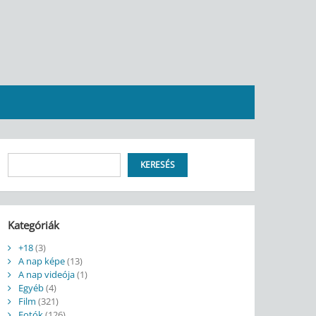
Keresés
KERESÉS
Kategóriák
+18
(3)
A nap képe
(13)
A nap videója
(1)
Egyéb
(4)
Film
(321)
Fotók
(126)