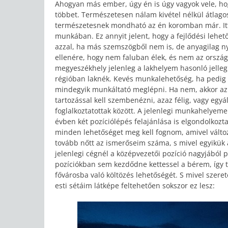
Ahogyan más ember, úgy én is úgy vagyok vele, ho
többet. Természetesen nálam kivétel nélkül átlago
természetesnek mondható az én koromban már. Itt 
munkában. Ez annyit jelent, hogy a fejlődési lehető
azzal, ha más szemszögből nem is, de anyagilag ny
ellenére, hogy nem faluban élek, és nem az orsz
megyeszékhely jelenleg a lakhelyem hasonló jelle
régióban laknék. Kevés munkalehetőség, ha pedig v
mindegyik munkáltató meglépni. Ha nem, akkor az
tartozással kell szembenézni, azaz félig, vagy egy
foglalkoztatottak között. A jelenlegi munkahelyeme
évben két pozíciólépés felajánlása is elgondolkozta
minden lehetőséget meg kell fognom, amivel válto
tovább nőtt az ismerőseim száma, s mivel egyikük 
jelenlegi cégnél a középvezetői pozíció nagyjából p
pozíciókban sem kezdődne kettessel a bérem, így t
fővárosba való költözés lehetőségét. S mivel szere
esti sétáim látképe feltehetően sokszor ez lesz: