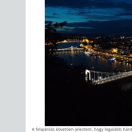
A felajánlás követően jeleztem, hogy legalább hár