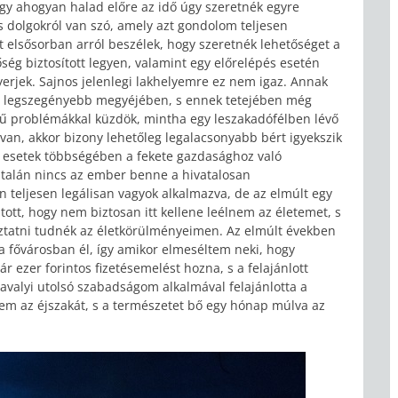
gy ahogyan halad előre az idő úgy szeretnék egyre
s dolgokról van szó, amely azt gondolom teljesen
elsősorban arról beszélek, hogy szeretnék lehetőséget a
ség biztosított legyen, valamint egy előrelépés esetén
erjek. Sajnos jelenlegi lakhelyemre ez nem igaz. Annak
ág legszegényebb megyéjében, s ennek tetejében még
gű problémákkal küzdök, mintha egy leszakadófélben lévő
an, akkor bizony lehetőleg legalacsonyabb bért igyekszik
 esetek többségében a fekete gazdasághoz való
általán nincs az ember benne a hivatalosan
n teljesen legálisan vagyok alkalmazva, de az elmúlt egy
tott, hogy nem biztosan itt kellene leélnem az életemet, s
ztatni tudnék az életkörülményeimen. Az elmúlt években
a fővárosban él, így amikor elmeséltem neki, hogy
ár ezer forintos fizetésemelést hozna, s a felajánlott
avalyi utolsó szabadságom alkalmával felajánlotta a
tem az éjszakát, s a természetet bő egy hónap múlva az