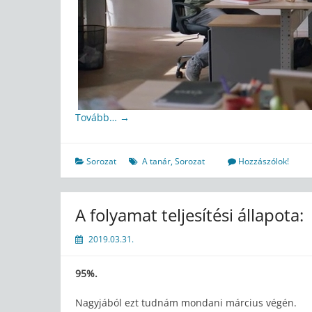
Tovább…
→
Sorozat
A tanár
,
Sorozat
Hozzászólok!
A folyamat teljesítési állapota:
2019.03.31.
95%.
Nagyjából ezt tudnám mondani március végén.