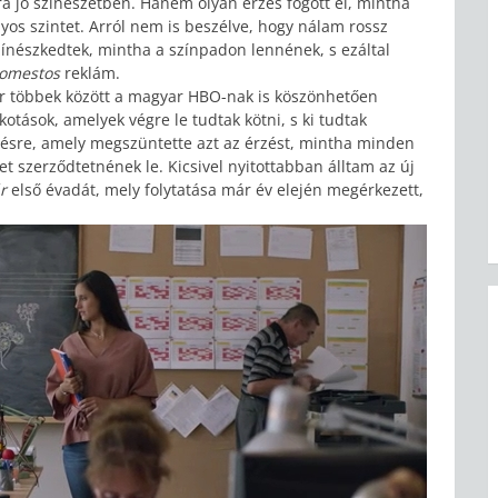
ra jó színészetben. Hanem olyan érzés fogott el, mintha
os szintet. Arról nem is beszélve, hogy nálam rossz
zínészkedtek, mintha a színpadon lennének, s ezáltal
omestos
reklám.
r többek között a magyar HBO-nak is köszönhetően
otások, amelyek végre le tudtak kötni, s ki tudtak
ésre, amely megszüntette azt az érzést, mintha minden
 szerződtetnének le. Kicsivel nyitottabban álltam az új
ár
első évadát, mely folytatása már év elején megérkezett,