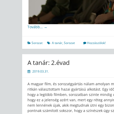
Tovább…
→
Sorozat
A tanár
,
Sorozat
Hozzászólok!
A tanár: 2.évad
2019.03.31.
A magyar film, és sorozatgyártás nálam amolyan mo
ritkán választottam hazai gyártású alkotást. Egy id
hogy a legtöbb filmben, sorozatban szinte mindig 
hogy ez a jelenség azért van, mert egy réteg annyi
nem lennének újak, akik megtudnak ütni egy bizony
pontnak számított sokszor, hogy a színészek úgy s