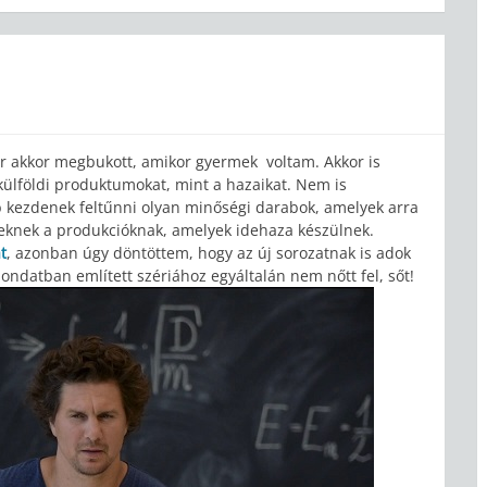
ár akkor megbukott, amikor gyermek voltam. Akkor is
ülföldi produktumokat, mint a hazaikat. Nem is
b kezdenek feltűnni olyan minőségi darabok, amelyek arra
zeknek a produkcióknak, amelyek idehaza készülnek.
t
, azonban úgy döntöttem, hogy az új sorozatnak is adok
ondatban említett szériához egyáltalán nem nőtt fel, sőt!