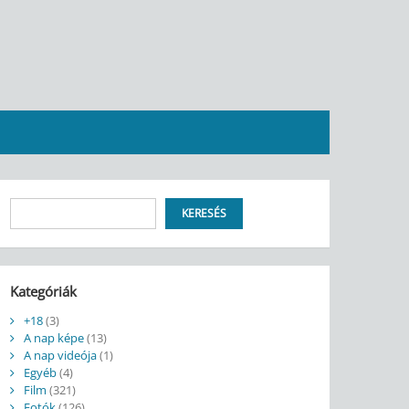
Keresés
KERESÉS
Kategóriák
+18
(3)
A nap képe
(13)
A nap videója
(1)
Egyéb
(4)
Film
(321)
Fotók
(126)