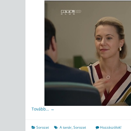
Tovább…
→
Sorozat
A tanár
,
Sorozat
Hozzászólok!