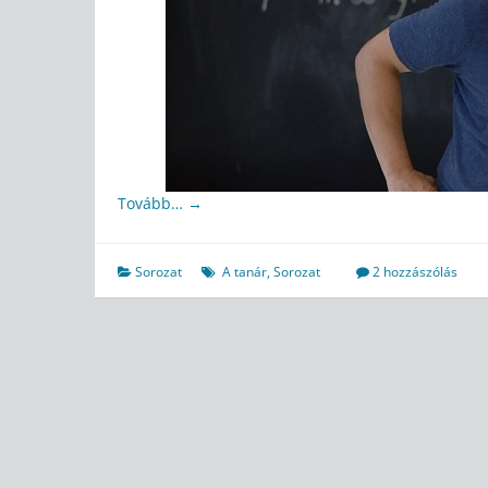
Tovább…
→
Sorozat
A tanár
,
Sorozat
2 hozzászólás