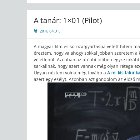
A tanár: 1×01 (Pilot)
2018.04.01.
A magyar film és sorozatgyártásba vetett hitem m
éreztem, hogy valahogy sokkal jobban szeretem a k
véletlenül. Azonban az utóbbi időben egyre inkáb
sarkallnak, hogy azért vannak még olyan rétege e
Ugyan néztem volna még tovább a
A mi kis falunka
azért egy esélyt. Azonban azt gondolom az előző m