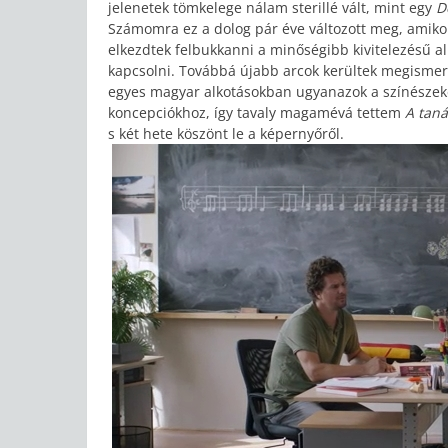
jelenetek tömkelege nálam sterillé vált, mint egy
D
Számomra ez a dolog pár éve változott meg, amiko
elkezdtek felbukkanni a minőségibb kivitelezésű alk
kapcsolni. Továbbá újabb arcok kerültek megismer
egyes magyar alkotásokban ugyanazok a színészeket
koncepciókhoz, így tavaly magamévá tettem
A tan
s két hete köszönt le a képernyőről.