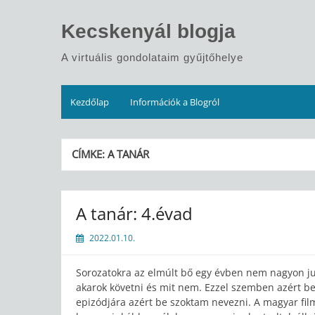
Skip
to
Kecskenyál blogja
content
A virtuális gondolataim gyűjtőhelye
Kezdőlap
Információk a Blogról
CÍMKE:
A TANÁR
A tanár: 4.évad
2022.01.10.
Sorozatokra az elmúlt bő egy évben nem nagyon jut
akarok követni és mit nem. Ezzel szemben azért bev
epizódjára azért be szoktam nevezni. A magyar fil