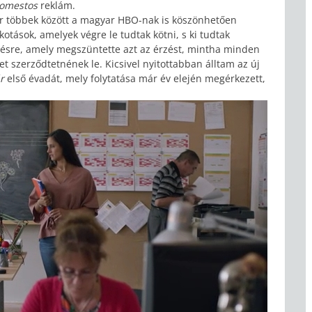
omestos
reklám.
r többek között a magyar HBO-nak is köszönhetően
otások, amelyek végre le tudtak kötni, s ki tudtak
ésre, amely megszüntette azt az érzést, mintha minden
 szerződtetnének le. Kicsivel nyitottabban álltam az új
ár
első évadát, mely folytatása már év elején megérkezett,