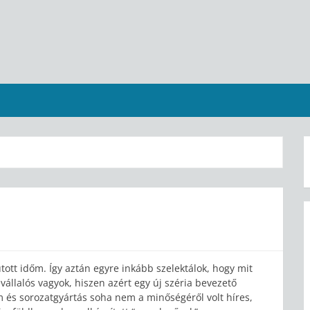
ott időm. Így aztán egyre inkább szelektálok, hogy mit
állalós vagyok, hiszen azért egy új széria bevezető
m és sorozatgyártás soha nem a minőségéről volt híres,