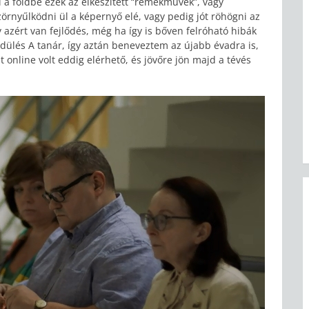
 a földbe ezek az elkészített “remekművek”, vagy
örnyűlködni ül a képernyő elé, vagy pedig jót röhögni az
azért van fejlődés, még ha így is bőven felróható hibák
lüdülés A tanár, így aztán beneveztem az újabb évadra is,
t online volt eddig elérhető, és jövőre jön majd a tévés