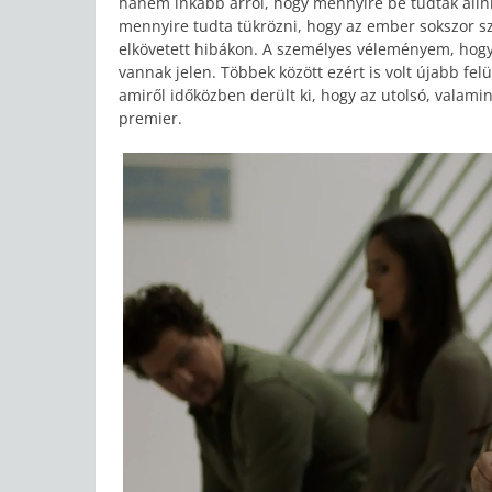
hanem inkább arról, hogy mennyire be tudtak állni
mennyire tudta tükrözni, hogy az ember sokszor sz
elkövetett hibákon. A személyes véleményem, hogy 
vannak jelen. Többek között ezért is volt újabb fe
amiről időközben derült ki, hogy az utolsó, valamin
premier.