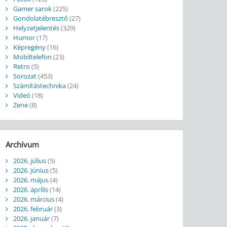
Gamer sarok
(225)
Gondolatébresztő
(27)
Helyzetjelentés
(329)
Humor
(17)
Képregény
(16)
Mobiltelefon
(23)
Retro
(5)
Sorozat
(453)
Számítástechnika
(24)
Videó
(18)
Zene
(8)
Archívum
2026. július
(5)
2026. június
(5)
2026. május
(4)
2026. április
(14)
2026. március
(4)
2026. február
(3)
2026. január
(7)