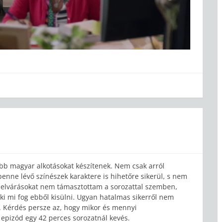
b magyar alkotásokat készítenek. Nem csak arról
enne lévő színészek karaktere is hihetőre sikerül, s nem
y elvárásokat nem támasztottam a sorozattal szemben,
ki mi fog ebből kisülni. Ugyan hatalmas sikerről nem
g. Kérdés persze az, hogy mikor és mennyi
epizód egy 42 perces sorozatnál kevés.