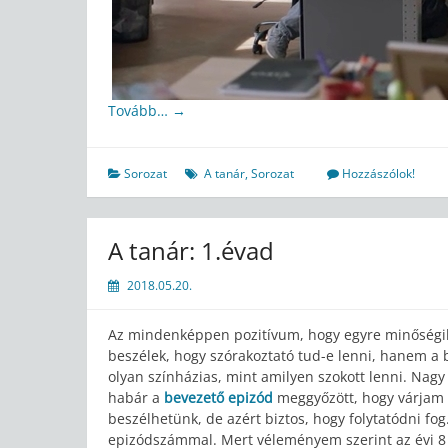
Tovább…
→
Sorozat
A tanár
,
Sorozat
Hozzászólok!
A tanár: 1.évad
2018.05.20.
Az mindenképpen pozitívum, hogy egyre minőségib
beszélek, hogy szórakoztató tud-e lenni, hanem a b
olyan színházias, mint amilyen szokott lenni. Nag
habár a
bevezető epizód
meggyőzött, hogy várjam 
beszélhetünk, de azért biztos, hogy folytatódni fo
epizódszámmal. Mert véleményem szerint az évi 8 