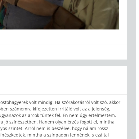
stohagyerek volt mindig. Ha szórakozásról volt szó, akkor
őben számomra kifejezetten irritáló volt az a jelenség,
ugyanazok az arcok tűntek fel. Én nem úgy értelmeztem,
ra jó színészetben. Hanem olyan érzés fogott el, mintha
os szintet. Arról nem is beszélve, hogy nálam rossz
zínészkedtek, mintha a színpadon lennének, s ezáltal