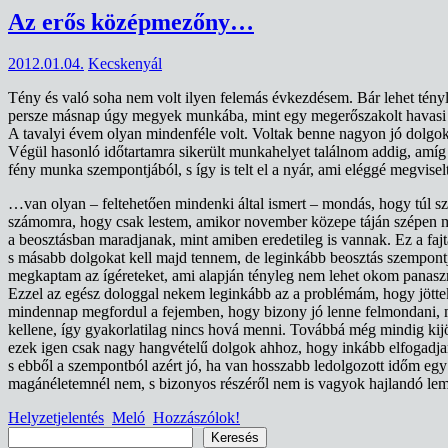
Az erős középmezőny…
2012.01.04.
Kecskenyál
Tény és való soha nem volt ilyen felemás évkezdésem. Bár lehet tényl
persze másnap úgy megyek munkába, mint egy megerőszakolt havasi j
A tavalyi évem olyan mindenféle volt. Voltak benne nagyon jó dolgok
Végül hasonló időtartamra sikerült munkahelyet találnom addig, amíg 
fény munka szempontjából, s így is telt el a nyár, ami eléggé megvisel
…van olyan – feltehetően mindenki által ismert – mondás, hogy túl s
számomra, hogy csak lestem, amikor november közepe táján szépen me
a beosztásban maradjanak, mint amiben eredetileg is vannak. Ez a faj
s másabb dolgokat kell majd tennem, de leginkább beosztás szempont
megkaptam az ígéreteket, ami alapján tényleg nem lehet okom panasz
Ezzel az egész dologgal nekem leginkább az a problémám, hogy jöttek
mindennap megfordul a fejemben, hogy bizony jó lenne felmondani, m
kellene, így gyakorlatilag nincs hová menni. Továbbá még mindig kijö
ezek igen csak nagy hangvételű dolgok ahhoz, hogy inkább elfogadjam
s ebből a szempontból azért jó, ha van hosszabb ledolgozott időm egy
magánéletemnél nem, s bizonyos részéről nem is vagyok hajlandó le
Helyzetjelentés
Meló
Hozzászólok!
Keresés
Keresés