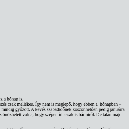
z a hónap is.
tezés csak mellékes. Így nem is meglepő, hogy ebben a hónapban –
ság mindig győzött. A kevés szabadidőnek köszönhetően pedig januárra
ztönözhetett volna, hogy szépen írhassak is bármiről. De talán majd