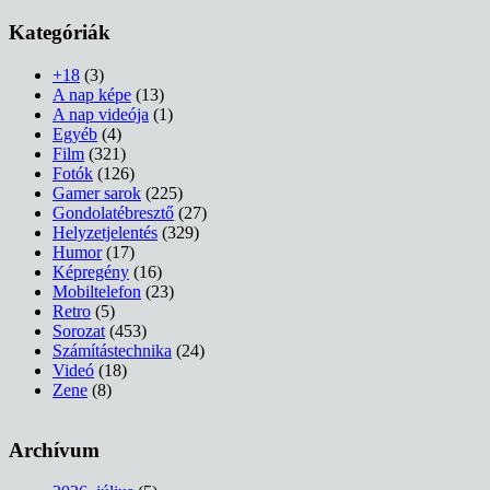
Kategóriák
+18
(3)
A nap képe
(13)
A nap videója
(1)
Egyéb
(4)
Film
(321)
Fotók
(126)
Gamer sarok
(225)
Gondolatébresztő
(27)
Helyzetjelentés
(329)
Humor
(17)
Képregény
(16)
Mobiltelefon
(23)
Retro
(5)
Sorozat
(453)
Számítástechnika
(24)
Videó
(18)
Zene
(8)
Archívum