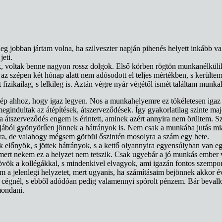
eg jobban jártam volna, ha szilveszter napján pihenés helyett inkább 
eti.
, voltak benne nagyon rossz dolgok. Első körben rögtön munkanélküliké
az szépen két hónap alatt nem adósodott el teljes mértékben, s kerülte
t fizikailag, s lelkileg is. Aztán végre nyár végétől ismét találtam mu
zép ahhoz, hogy igaz legyen. Nos a munkahelyemre ez tökéletesen igaz v
gindultak az átépítések, átszerveződések. Így gyakorlatilag szinte m
ta átszerveződés engem is érintett, aminek azért annyira nem örültem. S
jából gyönyörűen jönnek a hátrányok is. Nem csak a munkába jutás mi
ra, de valahogy mégsem görbül őszintén mosolyra a szám egy hete.
 előnyök, s jöttek hátrányok, s a kettő olyannyira egyensúlyban van e
ert nekem ez a helyzet nem tetszik. Csak ugyebár a jó munkás ember v
vök a kollégákkal, s mindenkivel elvagyok, ami igazán fontos szempont
 a jelenlegi helyzetet, mert ugyanis, ha számításaim bejönnek akkor é
 cégnél, s ebből adódóan pedig valamennyi spórolt pénzem. Bár bevallo
mondani.