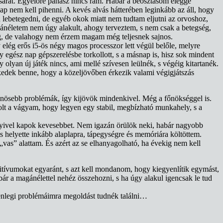
 sarat. Egyelőre panasz nincs rám. Habár a beosztásom eléggé
ap nem kell pihenni. A kevés alvás hátterében leginkább az áll, hogy
 lebetegedni, de egyéb okok miatt nem tudtam eljutni az orvoshoz,
néletem nem úgy alakult, ahogy terveztem, s nem csak a betegség,
eg, de valahogy nem érzem magam még teljesnek sajnos.
elég erős i5-ös négy magos processzor lett végül belőle, melyre
 egész nap gépszerelésbe torkollott, s a másnap is, hisz sok mindent
y olyan új játék nincs, ami mellé szívesen leülnék, s végéig kitartanék.
kedek benne, hogy a közeljövőben érkezik valami végigjátszás
lönösebb problémák, így kijövök mindenkivel. Még a főnökséggel is.
olt a vágyam, hogy legyen egy stabil, megbízható munkahely, s a
nnyivel kapok kevesebbet. Nem igazán örülök neki, habár nagyobb
s helyette inkább alaplapra, tápegységre és memóriára költöttem.
s „vas” alattam. És azért az se elhanyagolható, ha évekig nem kell
itívumokat egyaránt, s azt kell mondanom, hogy kiegyenlítik egymást,
r a magánélettel nehéz összehozni, s ha úgy alakul igencsak le tud
lenlegi problémáimra megoldást tudnék találni…