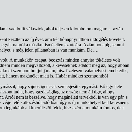
valami vad bulit választok, ahol teljesen kitombolom magam… aztán
nt kezdtem az új évet, ami két hónapnyi itthon üldögélés követett.
m egyik napról a másikra ismételten az utcára. Aztán hónapig semmi
nkahelyet, s még jelen pillanatban is van munkám. De….
olt. A munkakör, csapat, beosztás minden annyira tökéletes volt
ajdnem minden megváltozott, s keveseknek adatott meg az, hogy abban
zakmai szempontból jól jártam, hisz fizetésem valamelyest emelkedik,
att, hanem magánélet miatt is. Habár mindkét szempontból
gymással, hogy sajnos igencsak semlegesítik egymást. Bő egy hete
iszont tudja, hogy gazdaságilag az ország nem áll úgy, ahogy
. Arról nem is beszélve, hogy magánéleti tervekből is van egy pár, s
v vége felé költözésből adódóan úgy is új munkahelyet kell keresnem,
m leginkább a kimerüléstől félek, hisz azért a munkám fontos, de a