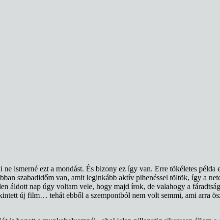
ne ismerné ezt a mondást. És bizony ez így van. Erre tökéletes példa e
an szabadidőm van, amit leginkább aktív pihenéssel töltök, így a ne
inden áldott nap úgy voltam vele, hogy majd írok, de valahogy a fáradt
ekintett új film… tehát ebből a szempontból nem volt semmi, ami arra ös