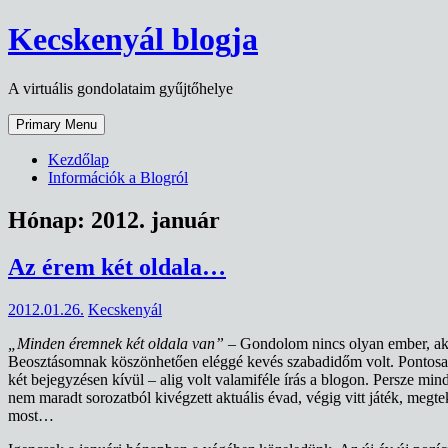
Skip
Kecskenyál blogja
to
content
A virtuális gondolataim gyűjtőhelye
Primary Menu
Kezdőlap
Információk a Blogról
Hónap:
2012. január
Az érem két oldala…
2012.01.26.
Kecskenyál
„Minden éremnek két oldala van”
– Gondolom nincs olyan ember, aki 
Beosztásomnak köszönhetően eléggé kevés szabadidőm volt. Pontosabb
két bejegyzésen kívül – alig volt valamiféle írás a blogon. Persze m
nem maradt sorozatból kivégzett aktuális évad, végig vitt játék, megt
most…