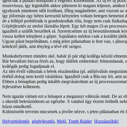
Igencsak a januári hónapban a végéhez közeledünk. Az új év új pozíci
összevissza, így leginkább akkor pihenem ki magam teljesen, amikor hu
igyekszek mindenre időt fordítani, főleg magánéletre, ami viszont az
így jóformán egy héten keresztül kénytelen voltam betegen bemenni
de a fellépő problémák is gondoskodtak róla, hogy nem csak fizikai
Gépfejlesztés az utolsó fázisába lépett. Egy két magos i3-as process
igazából a szülők beszéltek rá. Szerencsémre az új beosztásomnak kös
vissza kellett telepíteni a gépre. Sajnálatos módon csak a korábbi játé
Ugyan párat bepróbáltam, s még jelen pillanatban is fent van, s ját
kötelező játék, ami tényleg a tévé elé szögez.
Munkahelyemen minden oké, habár jó pár régi kolléga készül elmenni,
Bár bevallom furcsa érzés az, hogy túlélek embereket: felmondanak, e
kollégák pedig fogadjanak el.
Az idei évtől változtak a bérek elszámolása (pl. adójóváírás megszü
értékű dolog nem kerül vásárlásra. Igazából csak a Blu-ray író, ami a
Ebben a hónapban pedig inkább megvásároltam az új processzoromat, 
fejlesztésre költenem.
Nem igazán vártam ezt a hónapot a megannyi változás miatt. De az el
s sikerült belerázódnom az egészbe. S valahol úgy érzem örülnék nek
húzni mindkettő.
Különösebb terveim nincsenek a jövőre nézve, s jelen pillanatban én 
Helyzetjelentés
gépfejlesztés
,
Meló
,
Tomb Raider
Hozzászólok!