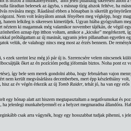
ót is hozott a munkahelyemnél, ahol jelen pillanatig sikeresen állom a
lla fáradtan beleesek az ágyba, s másnap tízig alszok feltéve, ha másn
 alvás rovására megy. Ráadásul ebben a hónapban is sikerült gyönyörűen
 dolgozni. Nem volt leányálom annak fényében meg végképp, hogy magá
lag, hanem lelkileg is sikeresen kimerüljek. Ugyan hiába gyógyultam m
zort néztem ki magamnak még valamikor november tájékán, de végül egy 
zönhetően aznap épp itthon voltam, amikor a „kicsike” megérkezett, így
kokkal próbálgattam az új masinát, ugyanis jelen pillanatban egyetlen eg
szogatok velük, de valahogy nincs meg most az érzés bennem. De remény
 s ezek szerint lesz még jó pár új is. Szerencsére velem nincsenek kü
lbocsájtják őket az én pozícióm pedig jóformán biztos. Noha pont ez v
ntetése), így bele sem merek gondolni abba, hogy februárban vajon me
zért nem került megvásárlásra decemberben, mert épp készlethiány volt, 
hisz az év végén érkezik az új
Tomb Raider
, tehát jó, ha van egy erő
telt egy hónap alatt azt hiszem megtapasztaltam a negatívumokat és poz
i, ha jelenlegi munkahelyemnél ez a helyzet megmaradna állandóra. Habá
leginkább csak arra vágynék, hogy egy hosszabbat tudjak pihenni, s je