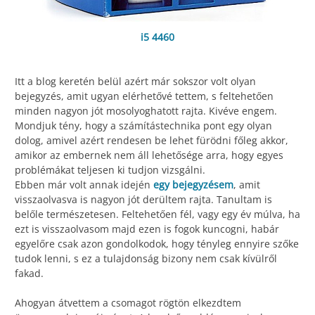
i5 4460
Itt a blog keretén belül azért már sokszor volt olyan
bejegyzés, amit ugyan elérhetővé tettem, s feltehetően
minden nagyon jót mosolyoghatott rajta. Kivéve engem.
Mondjuk tény, hogy a számítástechnika pont egy olyan
dolog, amivel azért rendesen be lehet fürödni főleg akkor,
amikor az embernek nem áll lehetősége arra, hogy egyes
problémákat teljesen ki tudjon vizsgálni.
Ebben már volt annak idején
egy bejegyzésem
, amit
visszaolvasva is nagyon jót derültem rajta. Tanultam is
belőle természetesen. Feltehetően fél, vagy egy év múlva, ha
ezt is visszaolvasom majd ezen is fogok kuncogni, habár
egyelőre csak azon gondolkodok, hogy tényleg ennyire szőke
tudok lenni, s ez a tulajdonság bizony nem csak kívülről
fakad.
Ahogyan átvettem a csomagot rögtön elkezdtem