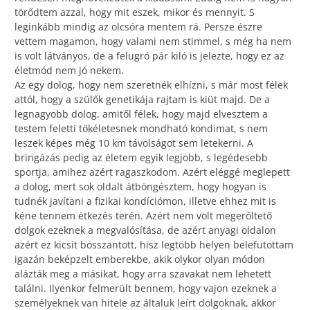
törődtem azzal, hogy mit eszek, mikor és mennyit. S
leginkább mindig az olcsóra mentem rá. Persze észre
vettem magamon, hogy valami nem stimmel, s még ha nem
is volt látványos, de a felugró pár kiló is jelezte, hogy ez az
életmód nem jó nekem.
Az egy dolog, hogy nem szeretnék elhízni, s már most félek
attól, hogy a szülők genetikája rajtam is kiüt majd. De a
legnagyobb dolog, amitől félek, hogy majd elvesztem a
testem feletti tökéletesnek mondható kondimat, s nem
leszek képes még 10 km távolságot sem letekerni. A
bringázás pedig az életem egyik legjobb, s legédesebb
sportja, amihez azért ragaszkodom. Azért eléggé meglepett
a dolog, mert sok oldalt átböngésztem, hogy hogyan is
tudnék javítani a fizikai kondíciómon, illetve ehhez mit is
kéne tennem étkezés terén. Azért nem volt megerőltető
dolgok ezeknek a megvalósítása, de azért anyagi oldalon
azért ez kicsit bosszantott, hisz legtöbb helyen belefutottam
igazán beképzelt emberekbe, akik olykor olyan módon
alázták meg a másikat, hogy arra szavakat nem lehetett
találni. Ilyenkor felmerült bennem, hogy vajon ezeknek a
személyeknek van hitele az általuk leírt dolgoknak, akkor