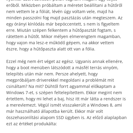
erőből. Miközben próbáltam a méretet beállítani a hűtőről
nem vettem le a fóliát, lévén úgy voltam vele, majd ha
minden passzolni fog majd pasztázás után megteszem. Az
egy órányi kínlódás már bepöccentett, s nem is figyeltem
erre. Miután szépen felkentem a hűtőpasztát fogtam, s
rátettem a hűtőt. Mikor mélyen elmerengtem magamban,
hogy vajon ma lesz-e működő gépem, na akkor vettem
észre, hogy a hűtőpaszta alatt ott van a fólia.
Ezzel még nem ért véget az egész. Ugyanis annak ellenére,
hogy a boot menüben látszódott a másfél terrás vinyóm,
telepítés után már nem. Persze ahelyett, hogy
megpróbáljam driverekkel megoldani a problémát mit
csináltam? Na mit? Dühtől forrt agyammal előkaptam a
Windows 7-et, s szépen feltelepítettem. Ekkor megint nem
értettem, hogy mi lehet a baj, hisz itt már látta a rendszer is
a merevlemezt. Végül ismét visszakerült a Windows 8, ami
már használható állapotba került. Ekkor már volt
összehasonlítási alapom SSD ügyben is. Az előző alaplapban
ezt az értéket produkálta: