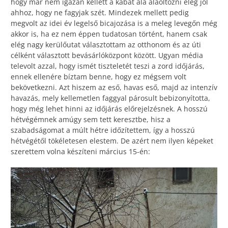
hogy már nem igazán kellett a kabát alá aláöltözni elég jól
ahhoz, hogy ne fagyjak szét. Mindezek mellett pedig
megvolt az idei év legelső bicajozása is a meleg levegőn még
akkor is, ha ez nem éppen tudatosan történt, hanem csak
elég nagy kerülőutat választottam az otthonom és az úti
célként választott bevásárlóközpont között. Ugyan média
televolt azzal, hogy ismét tiszteletét teszi a zord időjárás,
ennek ellenére bíztam benne, hogy ez mégsem volt
bekövetkezni. Azt hiszem az eső, havas eső, majd az intenzív
havazás, mely kellemetlen faggyal párosult bebizonyította,
hogy még lehet hinni az időjárás előrejelzésnek. A hosszú
hétvégémnek amúgy sem tett keresztbe, hisz a
szabadságomat a múlt hétre időzítettem, így a hosszú
hétvégétől tökéletesen elestem. De azért nem ilyen képeket
szerettem volna készíteni március 15-én: