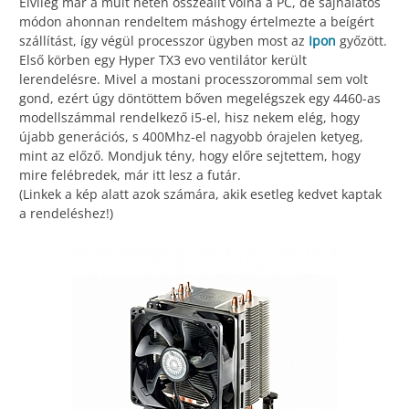
Elvileg már a múlt héten összeállt volna a PC, de sajnálatos
módon ahonnan rendeltem máshogy értelmezte a beígért
szállítást, így végül processzor ügyben most az
Ipon
győzött.
Első körben egy Hyper TX3 evo ventilátor került
lerendelésre. Mivel a mostani processzorommal sem volt
gond, ezért úgy döntöttem bőven megelégszek egy 4460-as
modellszámmal rendelkező i5-el, hisz nekem elég, hogy
újabb generációs, s 400Mhz-el nagyobb órajelen ketyeg,
mint az előző. Mondjuk tény, hogy előre sejtettem, hogy
mire felébredek, már itt lesz a futár.
(Linkek a kép alatt azok számára, akik esetleg kedvet kaptak
a rendeléshez!)