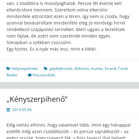
van, s továbbra is mosolyoghatok. Persze fél évente kell
ellenőrzésre mennem. Szerettem volna elkerülni
mindenféle attrocitást ezen a téren, így nem is csoda, hogy
azonnal bevásároltam mindenféle elég jó minőségi hírrel
rendelkező szájápolási terméket. Mert ugyan a kezelések
nem fájtak, de azért nem szeretnék minden egyes
hónapban a székben csücsülni.
Egy biztos. Ez a nyár más lesz, mint a többi.
Helyzetjelentés
gépfejlesztés
,
Költözés
,
munka
,
Strand
,
Tomb
Raider
Hozzászólok!
„Kényszerpihenő”
2013.05.04.
Elég nehéz elhinni, hogy valamivel több, mint egy hónappal
ezelőtt még azon csodálkozott – és persze sajnálkozott – az
egész ország, hogy rügyező fák, s friss tavaszi illat helyett