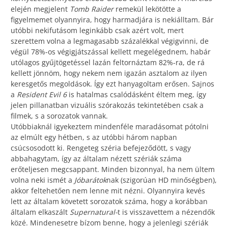
elején megjelent
Tomb Raider
remekül lekötötte a
figyelmemet olyannyira, hogy harmadjára is nekiálltam. Bár
utóbbi nekifutásom leginkább csak azért volt, mert
szerettem volna a legmagasabb százalékkal végigvinni, de
végül 78%-os végigjátszással kellett megelégednem, habár
utólagos gyűjtögetéssel lazán feltornáztam 82%-ra, de rá
kellett jönnöm, hogy nekem nem igazán asztalom az ilyen
keresgetős megoldások. Így ezt hanyagoltam erősen. Sajnos
a
Resident Evil 6
is hatalmas csalódásként éltem meg, így
jelen pillanatban vizuális szórakozás tekintetében csak a
filmek, s a sorozatok vannak.
Utóbbiaknál igyekeztem mindenféle maradásomat pótolni
az elmúlt egy hétben, s az utóbbi három napban
csúcsosodott ki. Rengeteg széria befejeződött, s vagy
abbahagytam, így az általam nézett szériák száma
erőteljesen megcsappant. Minden bizonnyal, ha nem ültem
volna neki ismét a
Jóbarátok
nak (szigorúan HD minőségben),
akkor feltehetően nem lenne mit nézni. Olyannyira kevés
lett az általam követett sorozatok száma, hogy a korábban
általam elkaszált
Supernatural-
t is visszavettem a nézendők
közé. Mindenesetre bízom benne, hogy a jelenlegi szériák