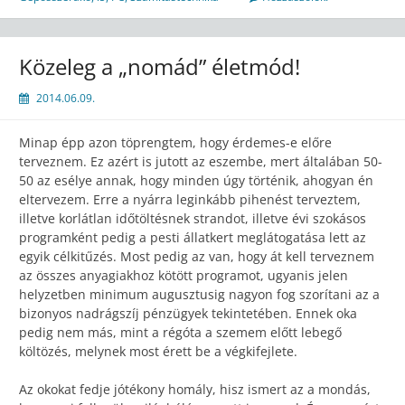
Közeleg a „nomád” életmód!
2014.06.09.
Minap épp azon töprengtem, hogy érdemes-e előre
terveznem. Ez azért is jutott az eszembe, mert általában 50-
50 az esélye annak, hogy minden úgy történik, ahogyan én
eltervezem. Erre a nyárra leginkább pihenést terveztem,
illetve korlátlan időtöltésnek strandot, illetve évi szokásos
programként pedig a pesti állatkert meglátogatása lett az
egyik célkitűzés. Most pedig az van, hogy át kell terveznem
az összes anyagiakhoz kötött programot, ugyanis jelen
helyzetben minimum augusztusig nagyon fog szorítani az a
bizonyos nadrágszíj pénzügyek tekintetében. Ennek oka
pedig nem más, mint a régóta a szemem előtt lebegő
költözés, melynek most érett be a végkifejlete.
Az okokat fedje jótékony homály, hisz ismert az a mondás,