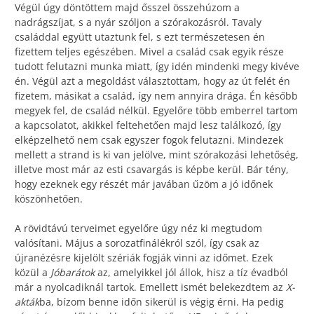
Végül úgy döntöttem majd ősszel összehúzom a
nadrágszíjat, s a nyár szóljon a szórakozásról. Tavaly
családdal együtt utaztunk fel, s ezt természetesen én
fizettem teljes egészében. Mivel a család csak egyik része
tudott felutazni munka miatt, így idén mindenki megy kivéve
én. Végül azt a megoldást választottam, hogy az út felét én
fizetem, másikat a család, így nem annyira drága. Én később
megyek fel, de család nélkül. Egyelőre több emberrel tartom
a kapcsolatot, akikkel feltehetően majd lesz találkozó, így
elképzelhető nem csak egyszer fogok felutazni. Mindezek
mellett a strand is ki van jelölve, mint szórakozási lehetőség,
illetve most már az esti csavargás is képbe kerül. Bár tény,
hogy ezeknek egy részét már javában űzöm a jó időnek
köszönhetően.
A rövidtávú terveimet egyelőre úgy néz ki megtudom
valósítani. Május a sorozatfinálékról szól, így csak az
újranézésre kijelölt szériák fogják vinni az időmet. Ezek
közül a
Jóbarátok
az, amelyikkel jól állok, hisz a tíz évadból
már a nyolcadiknál tartok. Emellett ismét belekezdtem az
X-
akták
ba, bízom benne időn sikerül is végig érni. Ha pedig