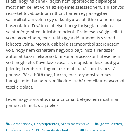
is azt, hogy ha annak idején nem spórolok az alaplappal
most nem kellett volna az enyémet szétszednem, s bizonyos
részeket továbbadnom itthon, hanem egy az egyben
vásárolhattam volna egy új konfigurációt itthonra nem saját
használatra. Továbbá, ahelyett hogy fortyogtam volna a
saját mérgemben, inkább mindent türelmesen végig kellett
volna gondolnom, mert talán így a délutánom is szabad
lehetett volna. Mondjuk abból a szempontból szerencsém
volt, hogy nem csináltam nagyobb bajt, hisz a rendszer
automatikusan lekapcsolt, mikor a processzor hűtése nem
volt megfelelő. Következő vásárlás májusban lesz, addig a
jelenlegi rendszert fogom tesztelni, habár most sincs rá
panasz. Bár a hűtő még furcsa, mert olyannyira nincs
hangja, mint ha nem is működne. Habár emellett nagyon jól
teszi a dolgát.
Lévén nagy sorozatos maratonomat befejeztem most már
jönnek a filmek, s a játékok.
Gamer sarok
,
Helyzetjelentés
,
Számítástechnika
gépfejlesztés
,
Gépösszerakó
,
i5
,
PC
,
Számítástechnika
Hozzászólok!