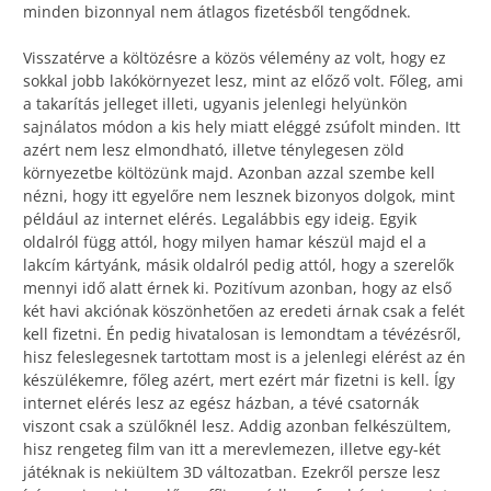
minden bizonnyal nem átlagos fizetésből tengődnek.
Visszatérve a költözésre a közös vélemény az volt, hogy ez
sokkal jobb lakókörnyezet lesz, mint az előző volt. Főleg, ami
a takarítás jelleget illeti, ugyanis jelenlegi helyünkön
sajnálatos módon a kis hely miatt eléggé zsúfolt minden. Itt
azért nem lesz elmondható, illetve ténylegesen zöld
környezetbe költözünk majd. Azonban azzal szembe kell
nézni, hogy itt egyelőre nem lesznek bizonyos dolgok, mint
például az internet elérés. Legalábbis egy ideig. Egyik
oldalról függ attól, hogy milyen hamar készül majd el a
lakcím kártyánk, másik oldalról pedig attól, hogy a szerelők
mennyi idő alatt érnek ki. Pozitívum azonban, hogy az első
két havi akciónak köszönhetően az eredeti árnak csak a felét
kell fizetni. Én pedig hivatalosan is lemondtam a tévézésről,
hisz feleslegesnek tartottam most is a jelenlegi elérést az én
készülékemre, főleg azért, mert ezért már fizetni is kell. Így
internet elérés lesz az egész házban, a tévé csatornák
viszont csak a szülőknél lesz. Addig azonban felkészültem,
hisz rengeteg film van itt a merevlemezen, illetve egy-két
játéknak is nekiültem 3D változatban. Ezekről persze lesz