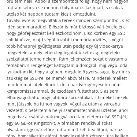
örültem neki. Abból a szempontból főleg, hogy nem nagyon
tudtam sehová se menni a folyamatos láz miatt, s csak az
utolsó két napban tudtam kicsit kimozdulni.
Tavalyi évre is megvoltak a tervek minden szempontból, s ez
idén sem maradt el. Először is már biztossá vált év elején,
hogy gépfejlesztést kell eszközölnöm. Első körben egy SSD
volt kinézve, majd végül további memóriabővítés, s végül
több hónapnyi gyűjtögetés után pedig egy új videokártya
megvétele, amely lehetőleg legalább két évig megfelelő
szolgálatot tenne nekem. Rám jellemzően sokat olvastam a
témában, s rengeteget kattogtam a dologról, míg végül oda
lyukadtam ki, hogy a gépem megfelelő gyorsaságú, így nincs
szükség se SSD-re, se memóriabővítésre. Mindezek mellett
minden mai játék elindul, de a hardverigényesebb némi
kompromisszummal, de csodásan futtatható. S az sem
elhanyagolható, hogy jobbára sorozatokat, s filmeket nézek,
mint játszok, ha itthon vagyok. Végül az utam a városba
vezetett, s betértem a helyi számítástechnikai üzletbe, ahol
engedve a csábításnak megvásároltam életem első SSD-jét,
egy 60 GB-os Kingston-t. A témában rendkívül sokat
olvastam, így már előre tudtam mit kell beállítani, bár az
tény, hogy sikerült elérni, hogy legalább kétszer újra kelljen