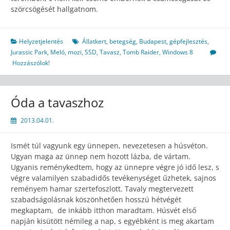
szörcsögését hallgatnom.
Helyzetjelentés
Állatkert
,
betegség
,
Budapest
,
gépfejlesztés
,
Jurassic Park
,
Meló
,
mozi
,
SSD
,
Tavasz
,
Tomb Raider
,
Windows 8
Hozzászólok!
Óda a tavaszhoz
2013.04.01.
Ismét túl vagyunk egy ünnepen, nevezetesen a húsvéton.
Ugyan maga az ünnep nem hozott lázba, de vártam.
Ugyanis reménykedtem, hogy az ünnepre végre jó idő lesz, s
végre valamilyen szabadidős tevékenységet űzhetek, sajnos
reményem hamar szertefoszlott. Tavaly megtervezett
szabadságolásnak köszönhetően hosszú hétvégét
megkaptam, de inkább itthon maradtam. Húsvét első
napján kisütött némileg a nap, s egyébként is meg akartam