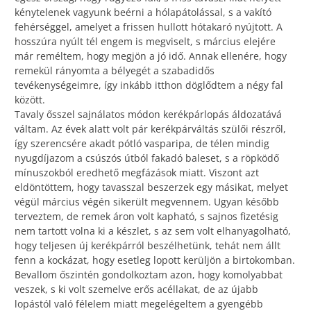
kénytelenek vagyunk beérni a hólapátolással, s a vakító
fehérséggel, amelyet a frissen hullott hótakaró nyújtott. A
hosszúra nyúlt tél engem is megviselt, s március elejére
már reméltem, hogy megjön a jó idő. Annak ellenére, hogy
remekül rányomta a bélyegét a szabadidős
tevékenységeimre, így inkább itthon döglődtem a négy fal
között.
Tavaly ősszel sajnálatos módon kerékpárlopás áldozatává
váltam. Az évek alatt volt pár kerékpárváltás szülői részről,
így szerencsére akadt pótló vasparipa, de télen mindig
nyugdíjazom a csúszós útból fakadó baleset, s a röpködő
mínuszokból eredhető megfázások miatt. Viszont azt
eldöntöttem, hogy tavasszal beszerzek egy másikat, melyet
végül március végén sikerült megvennem. Ugyan később
terveztem, de remek áron volt kapható, s sajnos fizetésig
nem tartott volna ki a készlet, s az sem volt elhanyagolható,
hogy teljesen új kerékpárról beszélhetünk, tehát nem állt
fenn a kockázat, hogy esetleg lopott kerüljön a birtokomban.
Bevallom őszintén gondolkoztam azon, hogy komolyabbat
veszek, s ki volt szemelve erős acéllakat, de az újabb
lopástól való félelem miatt megelégeltem a gyengébb