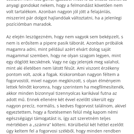
anyagi gondokat nekem, hogy a felmondást követően nem
volt tartalékom. Azonban nagyon jól jött a felajánlás,
miszerint pár dolgot hajlandóak változtatni, ha a jelenlegi
pozíciómban maradok.
Az elején leszögezném, hogy nem vagyok sem beképzelt, s
nem is erősítem a pipere pasik táborát. Azonban próbálok
magamra adni, mint például azért elvárt dolog saját
magammal szemben, hogy ne olyan szagom legyen, mint
egy döglött kecskének. Vagy ne úgy jelenjek meg valahol,
mint aki életében nem látott fésűt. Ami viszont érzékeny
pontom volt, azok a fogak. Kiskoromban nagyon féltem a
fogorvostól, mivel nagyon megkínzott, s olyan élményeim
lettek felnőtt koromra, hogy szerintem ha megfilmesítenék,
akkor minden bizonnyal tizennyolcas karikával futna az
adott mű. Ennek ellenére két évvel ezelőtt sikerült egy
nagyon precíz, normális, s kedves fogorvost találnom, akivel
egyeztettem, hogy a fizetésemen felül még kapom némi
egészségügyi támogatást is, így azt szeretném teljes
mértékben a „számra” költeni. Körülbelül két héttel ezelőtt
úgy keltem fel a fogorvosi székből, hogy minden rendben