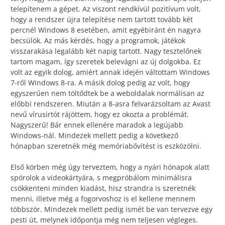
telepítenem a gépet. Az viszont rendkívül pozitívum volt,
hogy a rendszer újra telepítése nem tartott tovább két
percnél Windows 8 esetében, amit egyébiránt én nagyra
becsülök. Az más kérdés, hogy a programok, játékok
visszarakása legalább két napig tartott. Nagy tesztelőnek
tartom magam, így szeretek belevágni az új dolgokba. Ez
volt az egyik dolog, amiért annak idején váltottam Windows
7-ről Windows 8-ra. A másik dolog pedig az volt, hogy
egyszerűen nem töltődtek be a weboldalak normálisan az
előbbi rendszeren. Miután a 8-asra felvarázsoltam az Avast
nevű vírusirtót rájöttem, hogy ez okozta a problémát.
Nagyszerű! Bár ennek ellenére maradok a legújabb
Windows-nál. Mindezek mellett pedig a következő
hónapban szeretnék még memóriabővítést is eszközölni.
Első körben még úgy terveztem, hogy a nyári hónapok alatt
spórolok a videokártyára, s megpróbálom minimálisra
csökkenteni minden kiadást, hisz strandra is szeretnék
menni, illetve még a fogorvoshoz is el kellene mennem
többször. Mindezek mellett pedig ismét be van tervezve egy
pesti út, melynek időpontja még nem teljesen végleges.