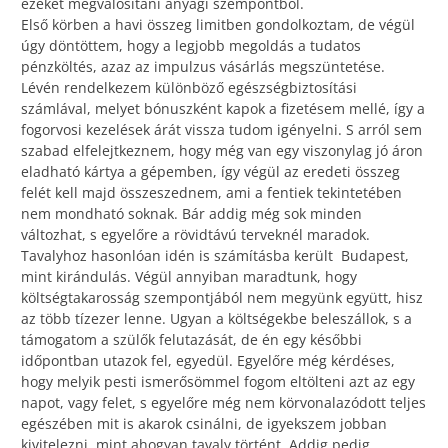
ezeket megvalósítani anyagi szempontból.
Első körben a havi összeg limitben gondolkoztam, de végül
úgy döntöttem, hogy a legjobb megoldás a tudatos
pénzköltés, azaz az impulzus vásárlás megszüntetése.
Lévén rendelkezem különböző egészségbiztosítási
számlával, melyet bónuszként kapok a fizetésem mellé, így a
fogorvosi kezelések árát vissza tudom igényelni. S arról sem
szabad elfelejtkeznem, hogy még van egy viszonylag jó áron
eladható kártya a gépemben, így végül az eredeti összeg
felét kell majd összeszednem, ami a fentiek tekintetében
nem mondható soknak. Bár addig még sok minden
változhat, s egyelőre a rövidtávú terveknél maradok.
Tavalyhoz hasonlóan idén is számításba került Budapest,
mint kirándulás. Végül annyiban maradtunk, hogy
költségtakarosság szempontjából nem megyünk együtt, hisz
az több tízezer lenne. Ugyan a költségekbe beleszállok, s a
támogatom a szülők felutazását, de én egy későbbi
időpontban utazok fel, egyedül. Egyelőre még kérdéses,
hogy melyik pesti ismerősömmel fogom eltölteni azt az egy
napot, vagy felet, s egyelőre még nem körvonalazódott teljes
egészében mit is akarok csinálni, de igyekszem jobban
kivitelezni, mint ahogyan tavaly történt. Addig pedig