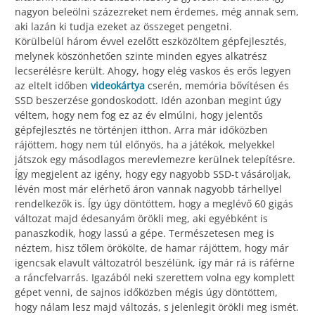
nagyon beleölni százezreket nem érdemes, még annak sem,
aki lazán ki tudja ezeket az összeget pengetni.
Körülbelül három évvel ezelőtt eszközöltem gépfejlesztés,
melynek köszönhetően szinte minden egyes alkatrész
lecserélésre került. Ahogy, hogy elég vaskos és erős legyen
az eltelt időben
videokártya
cserén, memória bővítésen és
SSD beszerzése gondoskodott. Idén azonban megint úgy
véltem, hogy nem fog ez az év elmúlni, hogy jelentős
gépfejlesztés ne történjen itthon. Arra már időközben
rájöttem, hogy nem túl előnyös, ha a játékok, melyekkel
játszok egy másodlagos merevlemezre kerülnek telepítésre.
Így megjelent az igény, hogy egy nagyobb SSD-t vásároljak,
lévén most már elérhető áron vannak nagyobb tárhellyel
rendelkezők is. Így úgy döntöttem, hogy a meglévő 60 gigás
változat majd édesanyám örökli meg, aki egyébként is
panaszkodik, hogy lassú a gépe. Természetesen meg is
néztem, hisz tőlem örökölte, de hamar rájöttem, hogy már
igencsak elavult változatról beszélünk, így már rá is ráférne
a ráncfelvarrás. Igazából neki szerettem volna egy komplett
gépet venni, de sajnos időközben mégis úgy döntöttem,
hogy nálam lesz majd változás, s jelenlegit örökli meg ismét.