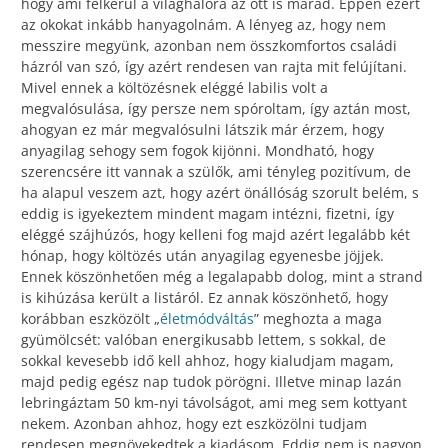
hogy ami felkerül a világhálóra az ott is marad. Éppen ezért
az okokat inkább hanyagolnám. A lényeg az, hogy nem
messzire megyünk, azonban nem összkomfortos családi
házról van szó, így azért rendesen van rajta mit felújítani.
Mivel ennek a költözésnek eléggé labilis volt a
megvalósulása, így persze nem spóroltam, így aztán most,
ahogyan ez már megvalósulni látszik már érzem, hogy
anyagilag sehogy sem fogok kijönni. Mondható, hogy
szerencsére itt vannak a szülők, ami tényleg pozitívum, de
ha alapul veszem azt, hogy azért önállóság szorult belém, s
eddig is igyekeztem mindent magam intézni, fizetni, így
eléggé szájhúzós, hogy kelleni fog majd azért legalább két
hónap, hogy költözés után anyagilag egyenesbe jöjjek.
Ennek köszönhetően még a legalapabb dolog, mint a strand
is kihúzása került a listáról. Ez annak köszönhető, hogy
korábban eszközölt „
életmódváltás
” meghozta a maga
gyümölcsét: valóban energikusabb lettem, s sokkal, de
sokkal kevesebb idő kell ahhoz, hogy kialudjam magam,
majd pedig egész nap tudok pörögni. Illetve minap lazán
lebringáztam 50 km-nyi távolságot, ami meg sem kottyant
nekem. Azonban ahhoz, hogy ezt eszközölni tudjam
rendesen megnövekedtek a kiadásom. Eddig nem is nagyon