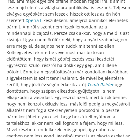
írás, ami majd egyelőre offline módban fogok írni, s amint
lesz majd elérés a világhálóra publikálva is lesznek. Teljesen
elvágva egyébként sem leszek, hiszek ott lesz az én hőn
szeretett
Xperia L
készülékem, amelyről bármikor elérhetek
bármit. Amiről viszont nem fogok lemondani az a
mindennapi bicajozás. Persze csak akkor, hogy a meló is azt
kívánja. Ugyan nem örülök neki, hogy a nyári szabadságom
erre megy el, de sajnos nem tudok mit tenni ez ellen.
Költségvetés tekintetbe véve most már biztosan
eldöntöttem, hogy ismét gépfejlesztés veszi kezdetét.
Egyrészről szülői részről haldoklik egy gép, amit illene
pótolni. Ennek a megvalósítására már gondoltam korábban,
s igyekeztem is ezért tenni valamit, de mivel bejelentésre
került, hogy jövő év végén érkezik az új
Tomb Raider
úgy
döntöttem, hogy szépen elkezdtek gyűjtögetni, s nem
elkapkodni a vásárlást. Egyrészről azért, mert bízok benne,
hogy nem konzol exkluzív lesz, másfelől pedig a megvásárolt
alkatrész nem fog a szekrényemen porosodni. S persze
bármikor jöhet olyan eset, hogy hozzá kell nyúlnom a
tartalékhoz, akkor nem kell fognom a fejem, hogy mi lesz.
Mivel részben rendelkezek erős géppel, így ebben az
esetben nem lesz gond. Igazából most is az okozta ezeket az