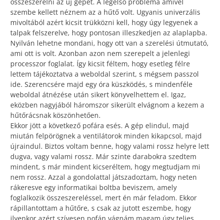
összeszerelni az új gépet. A legelső probléma amivel
szembe kellett néznem az a hűtő volt. Ugyanis univerzális
mivoltából azért kicsit trükközni kell, hogy úgy legyenek a
talpak felszerelve, hogy pontosan illeszkedjen az alaplapba.
Nyilván lehetne mondani, hogy ott van a szerelési útmutató,
ami ott is volt. Azonban azon nem szerepelt a jelenlegi
processzor foglalat. Így kicsit féltem, hogy esetleg félre
lettem tájékoztatva a weboldal szerint, s mégsem passzol
ide. Szerencsére majd egy óra küszködés, s mindenféle
weboldal átnézése után sikert könyvelhettem el. Igaz,
eközben nagyjából háromszor sikerült elvágnom a kezem a
hűtőrácsnak köszönhetően.
Ekkor jött a következő pofára esés. A gép elindul, majd
miután felpörögnek a ventilátorok minden kikapcsol, majd
újraindul. Biztos voltam benne, hogy valami rossz helyre lett
dugva, vagy valami rossz. Már szinte darabokra szedtem
mindent, s már mindent kicseréltem, hogy megtudjam mi
nem rossz. Azzal a gondolattal játszadoztam, hogy neten
rákeresve egy informatikai boltba beviszem, amely
foglalkozik összeszereléssel, mert én már feladom. Ekkor
rápillantottam a hűtőre, s csak az jutott eszembe, hogy
ilyenkor azért szívesen pofán vágnám magam úgy teljes