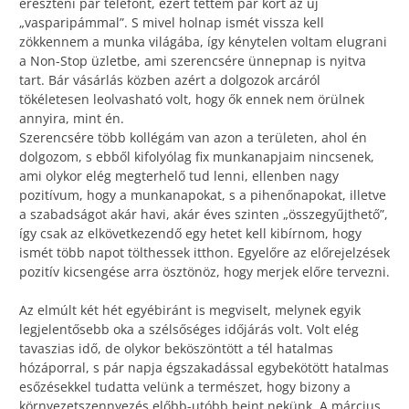
ereszteni pár telefont, ezért tettem pár kört az új
„vasparipámmal”. S mivel holnap ismét vissza kell
zökkennem a munka világába, így kénytelen voltam elugrani
a Non-Stop üzletbe, ami szerencsére ünnepnap is nyitva
tart. Bár vásárlás közben azért a dolgozok arcáról
tökéletesen leolvasható volt, hogy ők ennek nem örülnek
annyira, mint én.
Szerencsére több kollégám van azon a területen, ahol én
dolgozom, s ebből kifolyólag fix munkanapjaim nincsenek,
ami olykor elég megterhelő tud lenni, ellenben nagy
pozitívum, hogy a munkanapokat, s a pihenőnapokat, illetve
a szabadságot akár havi, akár éves szinten „összegyűjthető”,
így csak az elkövetkezendő egy hetet kell kibírnom, hogy
ismét több napot tölthessek itthon. Egyelőre az előrejelzések
pozitív kicsengése arra ösztönöz, hogy merjek előre tervezni.
Az elmúlt két hét egyébiránt is megviselt, melynek egyik
legjelentősebb oka a szélsőséges időjárás volt. Volt elég
tavaszias idő, de olykor beköszöntött a tél hatalmas
hózáporral, s pár napja égszakadással egybekötött hatalmas
esőzésekkel tudatta velünk a természet, hogy bizony a
környezetszennyezés előbb-utóbb beint nekünk. A március