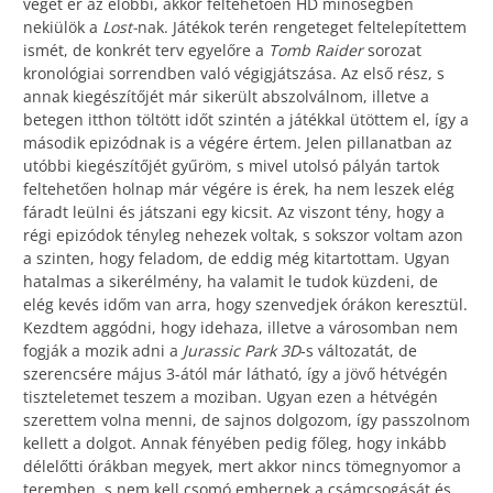
véget ér az előbbi, akkor feltehetően HD minőségben
nekiülök a
Lost-
nak. Játékok terén rengeteget feltelepítettem
ismét, de konkrét terv egyelőre a
Tomb Raider
sorozat
kronológiai sorrendben való végigjátszása. Az első rész, s
annak kiegészítőjét már sikerült abszolválnom, illetve a
betegen itthon töltött időt szintén a játékkal ütöttem el, így a
második epizódnak is a végére értem. Jelen pillanatban az
utóbbi kiegészítőjét gyűröm, s mivel utolsó pályán tartok
feltehetően holnap már végére is érek, ha nem leszek elég
fáradt leülni és játszani egy kicsit. Az viszont tény, hogy a
régi epizódok tényleg nehezek voltak, s sokszor voltam azon
a szinten, hogy feladom, de eddig még kitartottam. Ugyan
hatalmas a sikerélmény, ha valamit le tudok küzdeni, de
elég kevés időm van arra, hogy szenvedjek órákon keresztül.
Kezdtem aggódni, hogy idehaza, illetve a városomban nem
fogják a mozik adni a
Jurassic Park 3D
-s változatát, de
szerencsére május 3-ától már látható, így a jövő hétvégén
tiszteletemet teszem a moziban. Ugyan ezen a hétvégén
szerettem volna menni, de sajnos dolgozom, így passzolnom
kellett a dolgot. Annak fényében pedig főleg, hogy inkább
délelőtti órákban megyek, mert akkor nincs tömegnyomor a
teremben, s nem kell csomó embernek a csámcsogását és