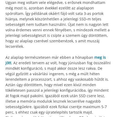
Ugyan meg voltam vele elégedve, s erősnek mondhattam
még most is, azonban évekkel ezelőtt az alaplapon
spóroltam. Így példának okáért fájó volt sata 3-as portok
hiánya, melynek köszönhetően a jelenlegi SSD-m teljes
sebességét nem tudtam használni. Újat nem is nagyon lett
volna érdemes venni ennek fényében, s mindezek mellett a
jelenlegi sebességteszt is csípte a szemem úgy döntöttem,
hogy az alaplap cserével szembenézek, s amit muszáj
lecserélek.
Az alaplap természetesen már ebben a hónapban
meg is
jött
. Az eredeti tervem az volt, hogy júniusban fog összeállni
mindkét konfiguráció, s majd akkor össze lesz rakva. De
végül győzött a vásárlási ingerem, s még a múlt héten
lerendeltem a processzort, s ahhoz egy vaskosabb hűtőt is.
Aztán úgy döntöttem, hogy mivel ezen kívül minden
tökéletesen passzol a jelenlegi konfigurációba, így mindent
át fogok majd pakolni. Igazából ezek után SSD csere lesz,
illetve a memória modulok lesznek lecserélve nagyobb
sebességűekre. Igazából ezek fizikai cseréje maximum 5-7
perc, s ehhez csak egy újratelepítés tartozik majd.