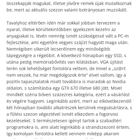
összekapják magukat, illetve jövőre remek újak mutatkoznak
be, mert az aktuális szezon valami botrányosan muzsikált.
Tavalyhoz eltérően idén már sokkal jobban tervezem a
nyarat, illetve körültekintőbben igyekszem kezelni az
anyagiakat is, lévén nemrég ismét szükségessé vált a PC-m
fejlesztése, ami egyelőre vegyes szájízt hagyott maga után.
Nemrégiben sikerült lecserélnem egy minőségibb
tápegységre a régebbit. A következő hónapban egy SSD, s
utána pedig memóriabővítés van kilátásban. VGA újítást
terén sok lehetőséget fontolóra vettem, de mivel a „sz@rt
nem veszek, ha már megdolgozok érte” elvet vallom, így a
pozitív tapasztalatok miatt továbbra is maradok az Nvidia
oldalon, s számításba egy GTX 670 illetve 680 jött. Mivel
mindkét széria bőven százezres kategória, ezért a vásárlást
év végére hagyom. Leginkább azért, mert az elkövetkezendő
két hónapban további alkatrészek kerülnek megvásárlásra, s
a fűtési szezon végeztével ismét elkezdem a fogorvosi
kezeléseket. S természetesen igényt tartok a szabadtéri
programokra is, ami alatt leginkább a strandszezont értem,
így komolyan fontolóra kellett vennem miképp akarom