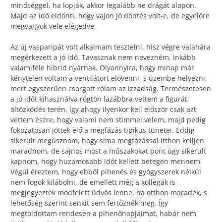
minőséggel, ha lopják, akkor legalább ne drágát alapon.
Majd az idő eldönti, hogy vajon jó döntés volt-e, de egyelőre
megvagyok vele elégedve.
Az új vasparipát volt alkalmam tesztelni, hisz végre valahára
megérkezett a jó idő. Tavasznak nem nevezném, inkább
valamiféle hibrid nyárnak. Olyannyira, hogy minap már
kénytelen voltam a ventilátort elővenni, s üzembe helyezni,
mert egyszerűen csorgott rólam az izzadság. Természetesen
a jó időt kihasználva rögtön lazábbra vettem a figurát
öltözködés terén, így ahogy ilyenkor kell először csak azt
vettem észre, hogy valami nem stimmel velem, majd pedig
fokozatosan jöttek elő a megfázás tipikus tünetei. Eddig
sikerült megúsznom, hogy sima megfázással itthon kelljen
maradnom, de sajnos most a műszakokat pont úgy sikerült
kapnom, hogy huzamosabb időt kellett betegen mennem.
Végül éreztem, hogy ebből pihenés és gyógyszerek nélkül
nem fogok kilábolni, de emellett még a kollégák is
megjegyezték módfelett üdvös lenne, ha otthon maradék, s
lehetőség szerint senkit sem fertőznék meg. Így
megtoldottam rendesen a pihenőnapjaimat, habár nem