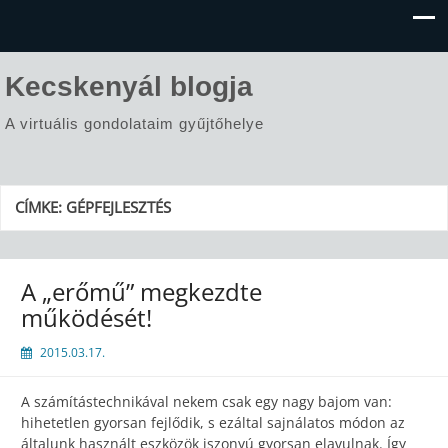
Kecskenyál blogja
A virtuális gondolataim gyűjtőhelye
CÍMKE:
GÉPFEJLESZTÉS
A „erőmű” megkezdte
működését!
2015.03.17.
A számítástechnikával nekem csak egy nagy bajom van:
hihetetlen gyorsan fejlődik, s ezáltal sajnálatos módon az
általunk használt eszközök iszonyú gyorsan elavulnak. Így