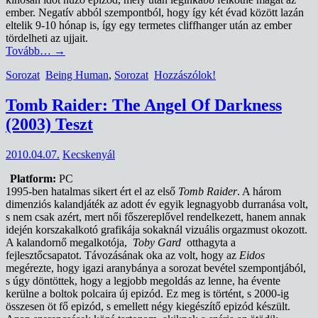
ember. Negatív abból szempontból, hogy így két évad között lazán
eltelik 9-10 hónap is, így egy termetes cliffhanger után az ember
tördelheti az ujjait.
Tovább…
→
Sorozat
Being Human
,
Sorozat
Hozzászólok!
Tomb Raider: The Angel Of Darkness
(2003) Teszt
2010.04.07.
Kecskenyál
Platform:
PC
1995-ben hatalmas sikert ért el az első
Tomb Raider
. A három
dimenziós kalandjáték az adott év egyik legnagyobb durranása volt,
s nem csak azért, mert női főszereplővel rendelkezett, hanem annak
idején korszakalkotó grafikája sokaknál vizuális orgazmust okozott.
A kalandornő megalkotója,
Toby Gard
otthagyta a
fejlesztőcsapatot. Távozásának oka az volt, hogy az
Eidos
megérezte, hogy igazi aranybánya a sorozat bevétel szempontjából,
s úgy döntöttek, hogy a legjobb megoldás az lenne, ha évente
kerülne a boltok polcaira új epizód. Ez meg is történt, s 2000-ig
összesen öt fő epizód, s emellett négy kiegészítő epizód készült.