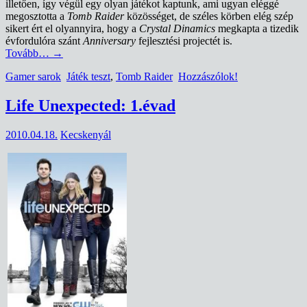
illetően, így végül egy olyan játékot kaptunk, ami ugyan eléggé
megosztotta a
Tomb Raider
közösséget, de széles körben elég szép
sikert ért el olyannyira, hogy a
Crystal Dinamics
megkapta a tizedik
évfordulóra szánt
Anniversary
fejlesztési projectét is.
Tovább…
→
Gamer sarok
Játék teszt
,
Tomb Raider
Hozzászólok!
Life Unexpected: 1.évad
2010.04.18.
Kecskenyál