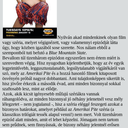
Nyilván akad mindenkinek olyan film
vagy széria, melyet végignézett, vagy valamennyi epizódját látta
úgy, hogy közben igazából sose szerette. Nos nálam ebből a
szempontból tuti befutó a
Blue Mountain State
.
Bevallom túl tizenhárom epizódon egyszerűen nem értem miért is
szenvedtem végig. Hisz nyugodtan kijelenthetjük, hogy az év egyik
legprimitívebb, leggusztustalanabb, legsúlytalanabb vígjátékáról van
szó, mely az
Amerikai Pite
és a hozzá hasonló filmek kitaposott
ösvényén próbál nagyot dobbantani. Ami tulajdonképpen sikerült is,
hisz jövőre érkezik a második évad, ami minden bizonnyal sokkal
szaftosabb lesz, mint az elődje.
Azok, akik kicsit igényesebb műfajú szériákra vannak
ráhangolódva, az minden bizonnyal jó néhány jelenetnél vesz mély
lélegzetet – nem jogtalanul -, hisz a széria eléggé feszegeti azokat a
bizonyos határokat, amelyet például az
Amerikai Pite
széria (a
klasszikus trilógiát tessék alapul venni!) nem mert. Volt tizenhárom
epizód alatt minden, amit el lehet képzelni. Jómagam nem tartom
sem prűdnek, sem finnyásnak, de bizony néhány jelentnél erősen