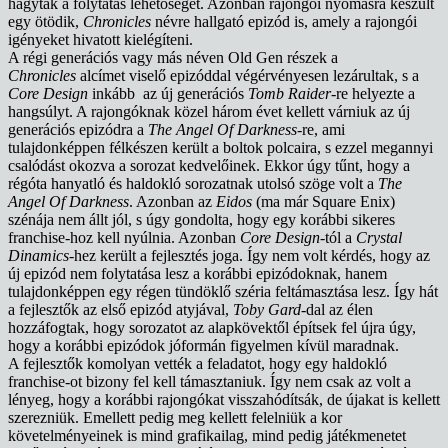
hagyták a folytatás lehetőségét. Azonban rajongói nyomásra készült
egy ötödik,
Chronicles
névre hallgató epizód is, amely a rajongói
igényeket hivatott kielégíteni.
A régi generációs vagy más néven Old Gen részek a
Chronicles
alcímet viselő epizóddal végérvényesen lezárultak, s a
Core Design
inkább az új generációs
Tomb Raider
-re helyezte a
hangsúlyt. A rajongóknak közel három évet kellett várniuk az új
generációs epizódra a
The Angel Of Darkness
-re, ami
tulajdonképpen félkészen került a boltok polcaira, s ezzel megannyi
csalódást okozva a sorozat kedvelőinek. Ekkor úgy tűnt, hogy a
régóta hanyatló és haldokló sorozatnak utolsó szöge volt a
The
Angel Of Darkness
. Azonban az
Eidos
(ma már Square Enix)
szénája nem állt jól, s úgy gondolta, hogy egy korábbi sikeres
franchise-hoz kell nyúlnia. Azonban
Core Design
-tól a
Crystal
Dinamics
-hez került a fejlesztés joga. Így nem volt kérdés, hogy az
új epizód nem folytatása lesz a korábbi epizódoknak, hanem
tulajdonképpen egy régen tündöklő széria feltámasztása lesz. Így hát
a fejlesztők az első epizód atyjával,
Toby Gard
-dal az élen
hozzáfogtak, hogy sorozatot az alapkövektől építsek fel újra úgy,
hogy a korábbi epizódok jóformán figyelmen kívül maradnak.
A fejlesztők komolyan vették a feladatot, hogy egy haldokló
franchise-ot bizony fel kell támasztaniuk. Így nem csak az volt a
lényeg, hogy a korábbi rajongókat visszahódítsák, de újakat is kellett
szerezniük. Emellett pedig meg kellett felelniük a kor
követelményeinek is mind grafikailag, mind pedig játékmenetet