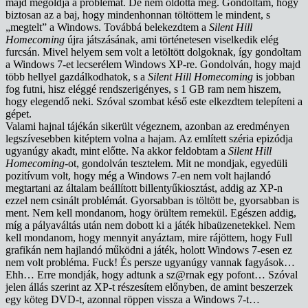
majd megoldja a problémát. De nem oldotta meg. Gondoltam, hogy
biztosan az a baj, hogy mindenhonnan töltöttem le mindent, s
„megtelt” a Windows. Továbbá belekezdtem a
Silent Hill
Homecoming
újra játszásának, ami történetesen viselkedik elég
furcsán. Mivel helyem sem volt a letöltött dolgoknak, így gondoltam
a Windows 7-et lecserélem Windows XP-re. Gondolván, hogy majd
több hellyel gazdálkodhatok, s a
Silent Hill Homecoming
is jobban
fog futni, hisz eléggé rendszerigényes, s 1 GB ram nem hiszem,
hogy elegendő neki. Szóval szombat késő este elkezdtem telepíteni a
gépet.
Valami hajnal tájékán sikerült végeznem, azonban az eredményen
legszívesebben kitéptem volna a hajam. Az említett széria epizódja
ugyanúgy akadt, mint előtte. Na akkor feldobtam a
Silent Hill
Homecoming
-ot, gondolván tesztelem. Mit ne mondjak, egyedüli
pozitívum volt, hogy még a Windows 7-en nem volt hajlandó
megtartani az általam beállított billentyűkiosztást, addig az XP-n
ezzel nem csinált problémát. Gyorsabban is töltött be, gyorsabban is
ment. Nem kell mondanom, hogy örültem remekül. Egészen addig,
míg a pályaváltás után nem dobott ki a játék hibaüzenetekkel. Nem
kell mondanom, hogy mennyit anyáztam, mire rájöttem, hogy Full
grafikán nem hajlandó működni a játék, holott Windows 7-esen ez
nem volt probléma. Fuck! És persze ugyanúgy vannak fagyások…
Ehh… Erre mondják, hogy adtunk a sz@rnak egy pofont… Szóval
jelen állás szerint az XP-t részesítem előnyben, de amint beszerzek
egy köteg DVD-t, azonnal röppen vissza a Windows 7-t…