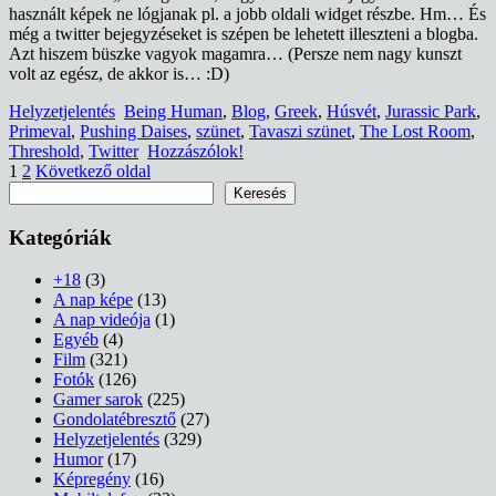
használt képek ne lógjanak pl. a jobb oldali widget részbe. Hm… És
még a twitter bejegyzéseket is szépen be lehetett illeszteni a blogba.
Azt hiszem büszke vagyok magamra… (Persze nem nagy kunszt
volt az egész, de akkor is… :D)
Helyzetjelentés
Being Human
,
Blog
,
Greek
,
Húsvét
,
Jurassic Park
,
Primeval
,
Pushing Daises
,
szünet
,
Tavaszi szünet
,
The Lost Room
,
Threshold
,
Twitter
Hozzászólok!
Bejegyzések
Page
Page
1
2
Következő oldal
Keresés
Keresés
lapozása
Kategóriák
+18
(3)
A nap képe
(13)
A nap videója
(1)
Egyéb
(4)
Film
(321)
Fotók
(126)
Gamer sarok
(225)
Gondolatébresztő
(27)
Helyzetjelentés
(329)
Humor
(17)
Képregény
(16)