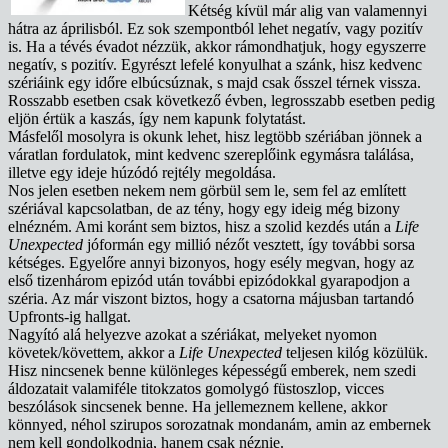
Kétség kívül már alig van valamennyi
hátra az áprilisból. Ez sok szempontból lehet negatív, vagy pozitív
is. Ha a tévés évadot nézzük, akkor rámondhatjuk, hogy egyszerre
negatív, s pozitív. Egyrészt lefelé konyulhat a szánk, hisz kedvenc
szériáink egy időre elbúcsúznak, s majd csak ősszel térnek vissza.
Rosszabb esetben csak következő évben, legrosszabb esetben pedig
eljön értük a kaszás, így nem kapunk folytatást.
Másfelől mosolyra is okunk lehet, hisz legtöbb szériában jönnek a
váratlan fordulatok, mint kedvenc szereplőink egymásra találása,
illetve egy ideje húzódó rejtély megoldása.
Nos jelen esetben nekem nem görbül sem le, sem fel az említett
szériával kapcsolatban, de az tény, hogy egy ideig még bizony
elnézném. Ami koránt sem biztos, hisz a szolid kezdés után a
Life
Unexpected
jóformán egy millió nézőt vesztett, így további sorsa
kétséges. Egyelőre annyi bizonyos, hogy esély megvan, hogy az
első tizenhárom epizód után további epizódokkal gyarapodjon a
széria. Az már viszont biztos, hogy a csatorna májusban tartandó
Upfronts-ig hallgat.
Nagyító alá helyezve azokat a szériákat, melyeket nyomon
követek/követtem, akkor a
Life Unexpected
teljesen kilóg közülük.
Hisz nincsenek benne különleges képességű emberek, nem szedi
áldozatait valamiféle titokzatos gomolygó füstoszlop, vicces
beszólások sincsenek benne. Ha jellemeznem kellene, akkor
könnyed, néhol szirupos sorozatnak mondanám, amin az embernek
nem kell gondolkodnia, hanem csak néznie.