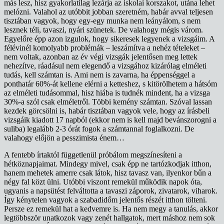
más lesz, hisz gyakorlatilag lezárja az iskolai korszakot, utána lehet
melózni. Valahol az utóbbit jobban szeretném, habár avval teljesen
tisztában vagyok, hogy egy-egy munka nem leányálom, s nem
lesznek téli, tavaszi, nyári szünetek. De valahogy mégis várom.
Egyelőre épp azon izgulok, hogy sikeresek legyenek a vizsgáim. A
félévinél komolyabb problémák – leszámítva a nehéz tételeket –
nem voltak, azonban az év végi vizsgák jelentősen meg lettek
nehezítve, ráadásul nem elegendő a vizsgához kizárólag elméleti
tudás, kell számtan is. Ami nem is zavarna, ha éppenséggel a
ponthatár 60%-át kellene elérni a ketteshez, s kitörölhetem a hátsóm
az elméleti tudásommal, hisz hiába is tudnék mindent, ha a vizsga
30%-a szól csak elméletről. Többi kemény számtan. Szóval lassan
kezdek görcsölni is, habár tisztában vagyok vele, hogy az írásbeli
vizsgáik kiadott 17 napból (ekkor nem is kell majd bevánszorogni a
suliba) legalább 2-3 órát fogok a számtannal foglalkozni. De
valahogy előjön a pesszimista énem…
A fentebb írtaktól függetlenül próbálom megszínesíteni a
hétköznapjaimat. Mindegy mivel, csak épp ne tartózkodjak itthon,
hanem mehetek amerre csak látok, hisz tavasz van, ilyenkor bűn a
négy fal közt ülni. Utóbbi viszont remekül működik napok óta,
ugyanis a napsütést felváltotta a tavaszi záporok, zivatarok, viharok.
Így kénytelen vagyok a szabadidőm jelentős részét itthon tölteni.
Persze ez remekül hat a kedvemre is. Ha nem megy a tanulás, akkor
legtöbbször unatkozok vagy zenét hallgatok, mert máshoz nem sok