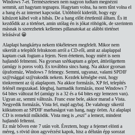
Windows 7-et. Természetesen nem nagyon tudtam megnézni
semmit, azt hagytam tegnapra. Hagytam volna, ha nem tűnt volna el
a hang és az internet kapcsolat. Utóbbiról kiderült, hogy egy
kihúzott kábel volt a hibás. De a hang előtt értetlenül álltam. És itt
kezdődik az a történet, amin utólag én is jókat röhögök, de szerintem
másnak is szerezhetek kellemes pillanatokat az alábbi történet
leírásával 😀
Alaplapi hangkártya nekem tökéletesen megfelelt. Mikor nem
sikerült a telepítőt felraknom arról a CD-ről, amit az alaplappal
kaptam csak fogtam a fejem. Nem értettem, hogy miért is nem
hajlandó felmenni. Na gyorsan szétkaptam a gépet, áttörölgettem
(amúgy is poros volt). És továbbra sincs hang. Na akkor gyorsan
újraformáz, Windows 7 felmegy. Semmi, ugyanaz, valami SPDIF
sz@rsággal sz@rakodik nekem. Kezdek kétségbe esni, hogy
tönkrement az új alaplapom. Na akkor formázás, XP fel, telepítés
felénél megszakad. Idegbaj, harmadik formázás, most Windows 7
64 bites változat fel (amúgy is a 32 és a 64 bites egy lemezen van).
Ugyan az, semmi változás. Franc esne bele, akkor marad a Vista.
Negyedik formázás, Vista fel, majd agybaj. De valahogy sikerül
kiiktatnom az SPDIF marhaságot van hang, nagy öröm. Az alaplapi
CD is remekül működik. Vista meg is „eszi” a lemezt, mindent
hajlandó feltenni.
Ez már bőven este 7 után volt. Éreztem, hogy a fejemet elönti a
méreg, s rövid úton agyvérzést kapok, hisz a délután épp sorozat