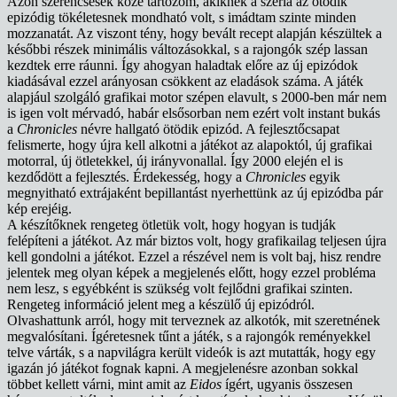
Azon szerencsések közé tartozom, akiknek a széria az ötödik
epizódig tökéletesnek mondható volt, s imádtam szinte minden
mozzanatát. Az viszont tény, hogy bevált recept alapján készültek a
későbbi részek minimális változásokkal, s a rajongók szép lassan
kezdtek erre ráunni. Így ahogyan haladtak előre az új epizódok
kiadásával ezzel arányosan csökkent az eladások száma. A játék
alapjául szolgáló grafikai motor szépen elavult, s 2000-ben már nem
is igen volt mérvadó, habár elsősorban nem ezért volt instant bukás
a
Chronicles
névre hallgató ötödik epizód. A fejlesztőcsapat
felismerte, hogy újra kell alkotni a játékot az alapoktól, új grafikai
motorral, új ötletekkel, új irányvonallal. Így 2000 elején el is
kezdődött a fejlesztés. Érdekesség, hogy a
Chronicles
egyik
megnyitható extrájaként bepillantást nyerhettünk az új epizódba pár
kép erejéig.
A készítőknek rengeteg ötletük volt, hogy hogyan is tudják
felépíteni a játékot. Az már biztos volt, hogy grafikailag teljesen újra
kell gondolni a játékot. Ezzel a részével nem is volt baj, hisz rendre
jelentek meg olyan képek a megjelenés előtt, hogy ezzel probléma
nem lesz, s egyébként is szükség volt fejlődni grafikai szinten.
Rengeteg információ jelent meg a készülő új epizódról.
Olvashattunk arról, hogy mit terveznek az alkotók, mit szeretnének
megvalósítani. Ígéretesnek tűnt a játék, s a rajongók reményekkel
telve várták, s a napvilágra került videók is azt mutatták, hogy egy
igazán jó játékot fognak kapni. A megjelenésre azonban sokkal
többet kellett várni, mint amit az
Eidos
ígért, ugyanis összesen