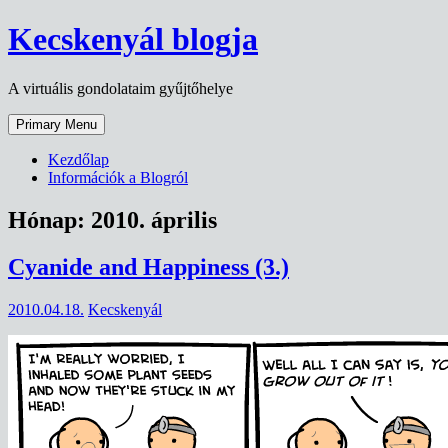
Skip
Kecskenyál blogja
to
content
A virtuális gondolataim gyűjtőhelye
Primary Menu
Kezdőlap
Információk a Blogról
Hónap:
2010. április
Cyanide and Happiness (3.)
2010.04.18.
Kecskenyál