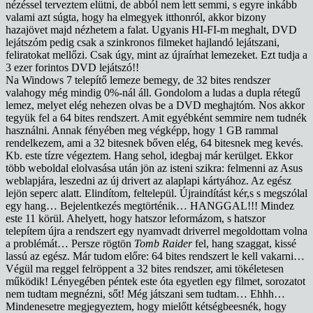
nézéssel terveztem elütni, de abból nem lett semmi, s egyre inkább
valami azt súgta, hogy ha elmegyek itthonról, akkor bizony
hazajövet majd nézhetem a falat. Ugyanis HI-FI-m meghalt, DVD
lejátszóm pedig csak a szinkronos filmeket hajlandó lejátszani,
feliratokat mellőzi. Csak úgy, mint az újraírhat lemezeket. Ezt tudja a
3 ezer forintos DVD lejátszó!!
Na Windows 7 telepítő lemeze bemegy, de 32 bites rendszer
valahogy még mindig 0%-nál áll. Gondolom a ludas a dupla rétegű
lemez, melyet elég nehezen olvas be a DVD meghajtóm. Nos akkor
tegyük fel a 64 bites rendszert. Amit egyébként semmire nem tudnék
használni. Annak fényében meg végképp, hogy 1 GB rammal
rendelkezem, ami a 32 bitesnek bőven elég, 64 bitesnek meg kevés.
Kb. este tízre végeztem. Hang sehol, idegbaj már kerülget. Ekkor
több weboldal elolvasása után jön az isteni szikra: felmenni az Asus
weblapjára, leszedni az új drivert az alaplapi kártyához. Az egész
lejön seperc alatt. Elindítom, feltelepül. Újraindítást kér,s s megszólal
egy hang… Bejelentkezés megtörténik… HANGGAL!!! Mindez
este 11 körül. Ahelyett, hogy hatszor leformázom, s hatszor
telepítem újra a rendszert egy nyamvadt driverrel megoldottam volna
a problémát… Persze rögtön
Tomb Raider
fel, hang szaggat, kissé
lassú az egész. Már tudom előre: 64 bites rendszert le kell vakarni…
Végül ma reggel felröppent a 32 bites rendszer, ami tökéletesen
működik! Lényegében péntek este óta egyetlen egy filmet, sorozatot
nem tudtam megnézni, sőt! Még játszani sem tudtam… Ehhh…
Mindenesetre megjegyeztem, hogy mielőtt kétségbeesnék, hogy