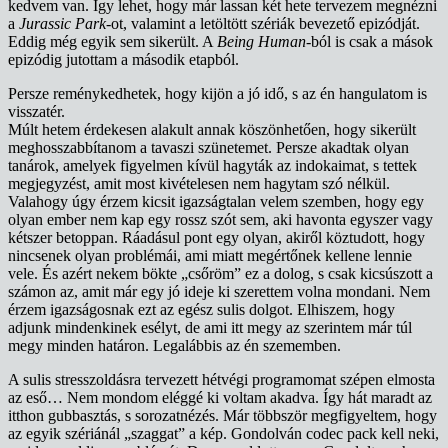
kedvem van. Így lehet, hogy már lassan két hete tervezem megnézni
a
Jurassic Park
-ot, valamint a letöltött szériák bevezető epizódját.
Eddig még egyik sem sikerült. A
Being Human
-ból is csak a mások
epizódig jutottam a második etapból.
Persze reménykedhetek, hogy kijön a jó idő, s az én hangulatom is
visszatér.
Múlt hetem érdekesen alakult annak köszönhetően, hogy sikerült
meghosszabbítanom a tavaszi szünetemet. Persze akadtak olyan
tanárok, amelyek figyelmen kívül hagyták az indokaimat, s tettek
megjegyzést, amit most kivételesen nem hagytam szó nélkül.
Valahogy úgy érzem kicsit igazságtalan velem szemben, hogy egy
olyan ember nem kap egy rossz szót sem, aki havonta egyszer vagy
kétszer betoppan. Ráadásul pont egy olyan, akiről köztudott, hogy
nincsenek olyan problémái, ami miatt megértőnek kellene lennie
vele. És azért nekem bökte „csőröm” ez a dolog, s csak kicsúszott a
számon az, amit már egy jó ideje ki szerettem volna mondani. Nem
érzem igazságosnak ezt az egész sulis dolgot. Elhiszem, hogy
adjunk mindenkinek esélyt, de ami itt megy az szerintem már túl
megy minden határon. Legalábbis az én szememben.
A sulis stresszoldásra tervezett hétvégi programomat szépen elmosta
az eső… Nem mondom eléggé ki voltam akadva. Így hát maradt az
itthon gubbasztás, s sorozatnézés. Már többször megfigyeltem, hogy
az egyik szériánál „szaggat” a kép. Gondolván codec pack kell neki,