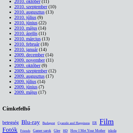
2010. október
(11)
2010. szeptember
(10)
2010. augusztus
(13)
2010. július
(9)
2010. június
(22)
2010. május
(14)
2010. április
(11)
2010. március
(13)
2010. február
(18)
2010. január
(14)
2009. december
(14)
2009. november
(11)
2009. október
(9)
2009. szeptember
(12)
2009. augusztus
(17)
2009. július
(14)
2009. június
(7)
2009. május
(17)
Címkefelhő
Film
Blu-ray
betegség
ER
Budapest
Cyanide and Happiness
Fotók
Glee
How I Met Your Mother
iskola
Gamer sarok
HD
Friends