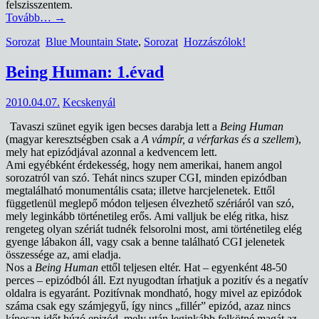
felszisszentem.
Tovább…
→
Sorozat
Blue Mountain State
,
Sorozat
Hozzászólok!
Being Human: 1.évad
2010.04.07.
Kecskenyál
Tavaszi szünet egyik igen becses darabja lett a
Being Human
(magyar keresztségben csak a
A vámpír, a vérfarkas és a szellem
),
mely hat epizódjával azonnal a kedvencem lett.
Ami egyébként érdekesség, hogy nem amerikai, hanem angol
sorozatról van szó. Tehát nincs szuper CGI, minden epizódban
megtalálható monumentális csata; illetve harcjelenetek. Ettől
függetlenül meglepő módon teljesen élvezhető szériáról van szó,
mely leginkább történetileg erős. Ami valljuk be elég ritka, hisz
rengeteg olyan szériát tudnék felsorolni most, ami történetileg elég
gyenge lábakon áll, vagy csak a benne található CGI jelenetek
összessége az, ami eladja.
Nos a
Being Human
ettől teljesen eltér. Hat – egyenként 48-50
perces – epizódból áll. Ezt nyugodtan írhatjuk a pozitív és a negatív
oldalra is egyaránt. Pozitívnak mondható, hogy mivel az epizódok
száma csak egy számjegyű, így nincs „fillér” epizód, azaz nincs
kínosan időt húzó epizód, mely után leginkább felkötné magát az