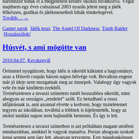
háromszor tolták el a megjelenést kreatív okokra hivatkozva. Végül
majdnem egy éves csúszással 2003 nyarán jelent meg a játék
félkészen, grafikai és játékmenetbeli hibák tömkelegével.
Tovább…
→
Gamer sarok
Játék teszt
,
The Angel Of Darkness
,
Tomb Raider
Hozzászólok!
Húsvét, s ami mögötte van
2010.04.07.
Kecskenyál
Örömmel nyugtázom, hogy idén is sikerült kiiktatni a hagyományt,
azaz a Húsvét csupán három napos hétvége volt. Bevallom engem
már jó ideje nem mozgatnak meg az ünnepek. Valahogy úgy vagyok
vele én már kinőttem ezekből.
Természetesen a tavaszi szünetem ismét hosszabbra sikerült, mint
ahogyan az országos „rendelet” szólt. Ez betudható a rossz
időjárásnak is, ami azonnal elvette a kedvem, hogy tiszteletemet
tegyem az iskolában, továbbá a többiek is kijelentették, hogy az
utolsó tanítási napon nem hajlandók bemenni. És így is lett.
Természetesen a tavaszi szünetben is azt próbáltam magam utolérni
mindazokban, amikkel le vagyok maradva. Persze ahogyan szokott
lenni semmi sem úgy lett, ahogyan terveztem. Erre tulajdonképpen