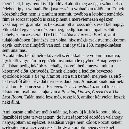
ráerősített, hogy rendkívül jó idővel áldott meg az ég a szünet első
felében, így a szabadidőm java részét a szabadban töltöttem. Ennek
köszönhetően nem is tanultam semmit, továbbá a letöltött temérdek
film és sorozat epizód is csak pihent a merevlemezen egészen
vasárnap estig, amikor is beköszöntött a rossz idő, s esett két napig.
Filmekből egyet sem néztem meg, pedig három nappal ezelőtt
behelyeztem az asztali DVD lejátszóba a
Jurassic Park
ot, ami
tulajdonképpen újranézés lett volna, hisz mégis csak gyermekkorom
egyik kedvenc filmjéről van szó, ami így túl a 150. megtekintésen
sem unalmas.
Az aktuális, hétről hétre követett szériákkal is le voltam maradva,
így kettő vagy három epizódot nyomtam le egyben. A nap végére
általában pedig inkább zenehallgatás volt beütemezve, mint a
képernyő előtt görnyedés. Ennek ellenére a letöltött bevezető
epizódok közül a
Being Human
lett a tuti befutó, melynek az első –
hat részből álló – évadát már le is daráltam. A másodiknak már neki
is álltam. Első nézésre a
Primeval
és a
Threshold
azonnal kiesett.
Listámon továbbra is rajta van a
Pushing Daises, Greek
és a
The
Lost Room.
Talán majd lesz még rossz idő, amikor kénytelen leszek
neki állni.
Ami igazán említésre méltó talán az, hogy új külsőt kapott a blog.
Igazából régóta tervezgettem, de lustaságomból adódóan valahogy
hanyagoltam az egészet. Ráadásul végre nem kódok között kellett
szélesítenem a „szöveg részt”, hogy a korábbi bejegyzéseknél