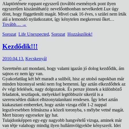
Alaptörténete roppant egyszerű (további események pont ilyen
egyszerűen kiszámítható): nevelőotthonban nevelkedett
Lux
úgy
dönt, hogy függetleníti magát. Mivel csak 16 éves, s szülei nem írták
alá a lemondó nyilatkozatot, így kénytelen megkeresni őket…
Tovább…
→
Sorozat
Life Unexpected
,
Sorozat
Hozzászólok!
Kezdődik!!!
2010.04.13.
Kecskenyál
Szeretném azt mondani, hogy valami igazán jó dolog kezdődik, ám
sajnos ez nem így van.
Gyakorlatilag két hét maradt a suliból, hisz az utolsó napokban már
minden bizonnyal senki nem fog bemenni. Így aztán elkezdődtek az
év végi felelések, nagy dolgozatok. És persze jönnek a különböző
feladatok, tesztlapok, melyekkel legtöbbször sikerül is a
szerencsétlen diákot elbizonytalanítani rendesen. Így lehet aztán
kiakasztani embereket, hogy aztán vizsga előtt 1-2 nappal
legszívesebben felmászna a közeli toronyba, s mélybe vetné magát.
Mert bizony egyesekre így hat.
Tulajdonképpen egy-egy nagyobb hangvételű vizsga, aminek már
van tétje valahogy mindig ilyen hullámvölgyekbe kényszerít. Idei