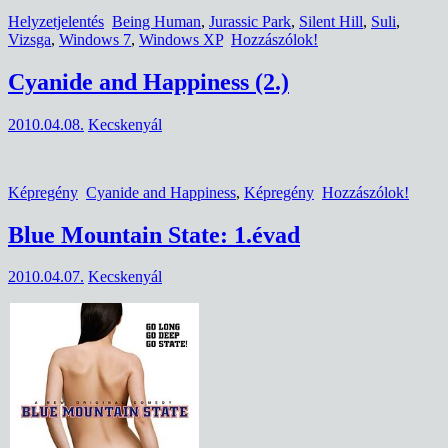
Helyzetjelentés
Being Human
,
Jurassic Park
,
Silent Hill
,
Suli
,
Vizsga
,
Windows 7
,
Windows XP
Hozzászólok!
Cyanide and Happiness (2.)
2010.04.08.
Kecskenyál
Képregény
Cyanide and Happiness
,
Képregény
Hozzászólok!
Blue Mountain State: 1.évad
2010.04.07.
Kecskenyál