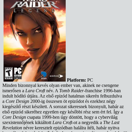
Platform:
PC
Minden bizonnyal kevés olyan ember van, akinek ne csengene
ismerősen a
Lara Croft
név. A
Tomb Raider
-franchise 1996-ban
indult hódító útjára. Az első epizód hatalmas sikerén felbuzdulva
a
Core Design
2000-ig összesen öt epizódot és ezekhez négy
kiegészítő részt készített. A sorozat sikeresnek bizonyult, habár az
első epizód sikeréhez egyetlen egy későbbi rész sem ért fel. Így a
Core Design
csapata 1999-ben úgy döntött, hogy a cybervilág
szexistennőjének kikiáltott
Lara Croft
-ot a negyedik a
The Last
Revelation
névre keresztelt epizódban halálra ítéli, habár nyitva