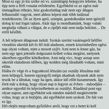
Most ez egy jó kis szőke nő vs. számítógép bejegyzés lehetne, ha
épp nem a férfi vonalat erősíteném. Egyébként ez az egész már
önmagában röhejes, hisz gyakorlatilag már nem egy átlagos
felhasználó vagyok, mert ahhoz képest már több tudással
rendelkezem. De az ilyen apró, szimpla, gondolkodást nem igénylő
dolog ki tud fogni rajtam. Akár úgy is mondhatnánk, hogy valaki
megtudja váltani a világot, de a cipőjét már nem tudja bekötni… De
erről később.
A hét teljesen átlagosan indult. Szokás szerint vasárnapról hétfőre
virradóra sikerült két és fél órát aludnom, ennek köszönhetően egész
nap olyan voltam, mint a mosott sz@r. Ami nem is lenne gáz, ha
nem egy igen jelentős dolgozatot kellett volna megírni, melynek
sikerében egyelőre kételkedem. Ami még vicc, hogy aznap sem
sikerült elaludnom időben, így kedden még fáradtabb voltam, mint
előtte.
Hiába év vége és a fogyatkozó létszám (az osztály létszáma már
nem kétjegyű, hanem egyjegyű) mégis akadnak olyanok akik nem
teszik be a lábukat, vagy ha igen, akkor idő előtt hazamennek. Így
érett már a dolog, hogy olyan nap is legyen az évben – másodjára –
amikor egyedül én képviselhettem az osztályt. Ráadásul pont egy
olyan napon, ami egyébként sok minden másból megkövetelte
volna, hogy az is bejöjjön, aki egyébként nem szokott. De hát van
ez így.
Hét elején megvoltam győződve arról, hogy ezt a hetet ki kell