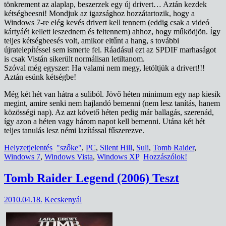
tönkrement az alaplap, beszerzek egy új drivert… Aztán kezdek
kétségbeesni! Mondjuk az igazsághoz hozzátartozik, hogy a
Windows 7-re elég kevés drivert kell tennem (eddig csak a videó
kártyáét kellett leszednem és feltennem) ahhoz, hogy működjön. Így
teljes kétségbeesés volt, amikor eltűnt a hang, s további
újratelepítéssel sem ismerte fel. Ráadásul ezt az SPDIF marhaságot
is csak Vistán sikerült normálisan letiltanom.
Szóval még egyszer: Ha valami nem megy, letöltjük a drivert!!!
Aztán esünk kétségbe!
Még két hét van hátra a suliból. Jövő héten minimum egy nap kiesik
megint, amire senki nem hajlandó bemenni (nem lesz tanítás, hanem
közösségi nap). Az azt követő héten pedig már ballagás, szerenád,
így azon a héten vagy három napot kell bemenni. Utána két hét
teljes tanulás lesz némi lazítással fűszerezve.
Helyzetjelentés
"szőke"
,
PC
,
Silent Hill
,
Suli
,
Tomb Raider
,
Windows 7
,
Windows Vista
,
Windows XP
Hozzászólok!
Tomb Raider Legend (2006) Teszt
2010.04.18.
Kecskenyál