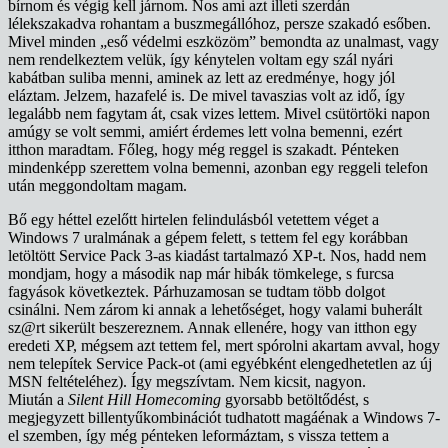
bírnom és végig kell járnom. Nos ami azt illeti szerdán
lélekszakadva rohantam a buszmegállóhoz, persze szakadó esőben.
Mivel minden „eső védelmi eszközöm” bemondta az unalmast, vagy
nem rendelkeztem velük, így kénytelen voltam egy szál nyári
kabátban suliba menni, aminek az lett az eredménye, hogy jól
eláztam. Jelzem, hazafelé is. De mivel tavaszias volt az idő, így
legalább nem fagytam át, csak vizes lettem. Mivel csütörtöki napon
amúgy se volt semmi, amiért érdemes lett volna bemenni, ezért
itthon maradtam. Főleg, hogy még reggel is szakadt. Pénteken
mindenképp szerettem volna bemenni, azonban egy reggeli telefon
után meggondoltam magam.
Bő egy héttel ezelőtt hirtelen felindulásból vetettem véget a
Windows 7 uralmának a gépem felett, s tettem fel egy korábban
letöltött Service Pack 3-as kiadást tartalmazó XP-t. Nos, hadd nem
mondjam, hogy a második nap már hibák tömkelege, s furcsa
fagyások következtek. Párhuzamosan se tudtam több dolgot
csinálni. Nem zárom ki annak a lehetőséget, hogy valami buherált
sz@rt sikerült beszereznem. Annak ellenére, hogy van itthon egy
eredeti XP, mégsem azt tettem fel, mert spórolni akartam avval, hogy
nem telepítek Service Pack-ot (ami egyébként elengedhetetlen az új
MSN feltételéhez). Így megszívtam. Nem kicsit, nagyon.
Miután a
Silent Hill Homecoming
gyorsabb betöltődést, s
megjegyzett billentyűkombinációt tudhatott magáénak a Windows 7-
el szemben, így még pénteken leformáztam, s vissza tettem a