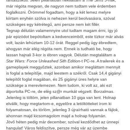
fantasztikus. Jelen pillanatban nekiláttam a
The Sims 3
-nak,
már régóta megvan, de nagyon nem tudtam vele érdemben
foglalkozni. Örömmel fogadtam, hogy a két lemez melyre
kiírtam enyhén szólva is nehezen kerül beolvasásra, szóval
szükséges egy kétrétegű, ami persze nem két fillér.
Tegnap délután valamennyire utol tudtam magam érni, így jó
pár epizódot bepótoltam a kedvenceimből, este tízkor már alvás
volt, lazán lehúztam 10-12 órát. Reggel pedig úgy ébredtem,
ahogyan már elég régóta nem. Ennek is tudható be, hogy
lassan hajnali 3-kor is ébren vagyok. Délután megtaláltam a
Star Wars: Force Unleashed Sith Edition
-t PC-re. A trailerek és a
gameplayek meggyőztek, azonban amikor megláttam mennyit
is foglal a telepítője, majd leestem a székről. Csak 14,4 gigányi
telepítőt foglal magában, és 25 gigányi üres helyre van
szüksége a merevlemezen. Nem tudom, ki volt az, aki ezt
átportolta PC-re, de elég sz@r munkát végzett. Borzalmas.
Jelenleg is töltöm, jelen pillanatban 10 giga van lent. Holnap
elválik, hogy megtartom-e, egyelőre a letöltötteket írom ki
folyamatosan, és törlöm, jelenleg 3 újraírható vannak a fájlok,
ahonnan majd kicsomagolom majd a holnap folyamán.
Jövő héten pedig már december, szóval kezdődhet az ünnepi
hangulat! Város feldíszítve, persze még vár az üzembe