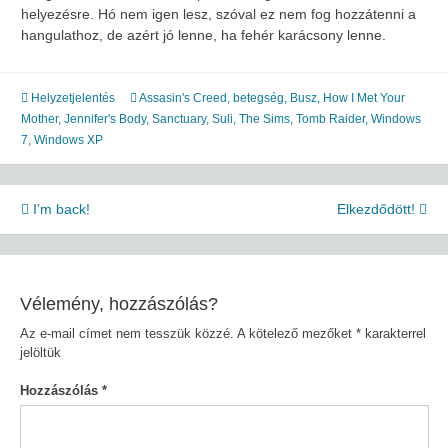
helyezésre. Hó nem igen lesz, szóval ez nem fog hozzátenni a
hangulathoz, de azért jó lenne, ha fehér karácsony lenne.
Helyzetjelentés
Assasin's Creed
,
betegség
,
Busz
,
How I Met Your
Mother
,
Jennifer's Body
,
Sanctuary
,
Suli
,
The Sims
,
Tomb Raider
,
Windows
7
,
Windows XP
Bejegyzés
I’m back!
Elkezdődött!
navigáció
Vélemény, hozzászólás?
Az e-mail címet nem tesszük közzé.
A kötelező mezőket
*
karakterrel
jelöltük
Hozzászólás
*