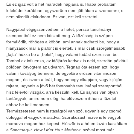
És ez igaz volt a hét maradék napjaira is. Hiába próbáltam
lefeküdni korábban, egyszerűen nem jött álom a szememre, s
nem sikerült elaludnom. Ez van, ezt kell szeretni.
Nagyjából végigszenvedtem a hetet, persze tanulmányi
szempontból ez nem látszott meg. A közösség is szépen
formálódik, röhögés a köbön, ami annak tudható be, hogy a
hiányzások már a plafont is elérték, s már csak szorgalmasabb
„fajta” húzza be a „belét”, hogy valami tudást szerezzen be.
Tombol az influenza, az időjárás kedvez is neki, szerdán például
pólóban lötyögtem az udvaron. Tegnap óta érzem azt, hogy
valami kóvályog bennem, de egyelőre erősen vitaminozom
magam, és iszom a teát, hogy nehogy elkapjam, vagy kijöjjön
rajtam, ugyanis a jövő hét fontosabb tanulmányi szempontból,
hisz félévtől vizsgák, arra készülni kell. És sajnos van olyan
tantárgyak, amire nem elég, ha előveszem itthon a füzetet,
ahhoz be kell mennem.
Természetesen nem lustaságról van szó, ugyanis egy csomó
dologgal el vagyok maradva. Szórakozást nézve is le vagyok
maradva magamhoz képest. Először is a héten lazán kaszáltam
a
Sanctuary-t, How I Met Your Mother-t
, szóval most már