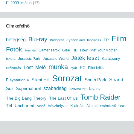
2009. május
(17)
Címkefelhő
Film
Blu-ray
betegség
ER
Budapest
Cyanide and Happiness
Fotók
Gamer sarok
Glee
How I Met Your Mother
Friends
HD
Játék teszt
Jurassic World
iskola
Jurassic Park
Karácsony
munka
Lost
Meló
PC
Pilot kritika
kirándulás
nyár
Sorozat
South Park
Strand
Silent Hill
Playstation 4
szabadság
Suli
Supernatural
Tavasz
Szilveszter
Tomb Raider
The Big Bang Theory
The Last Of Us
Uncharted
Tél
X-akták
Vészhelyzet
Állatok
Videó
Évértékelő
Ősz