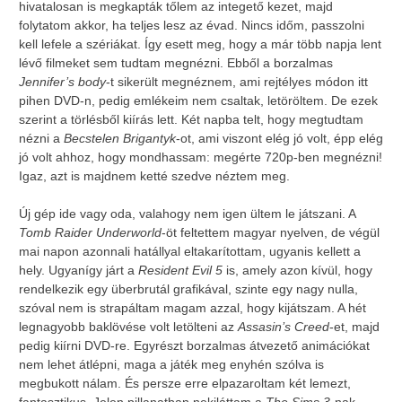
hivatalosan is megkapták tőlem az integető kezet, majd
folytatom akkor, ha teljes lesz az évad. Nincs időm, passzolni
kell lefele a szériákat. Így esett meg, hogy a már több napja lent
lévő filmeket sem tudtam megnézni. Ebből a borzalmas
Jennifer’s body
-t sikerült megnéznem, ami rejtélyes módon itt
pihen DVD-n, pedig emlékeim nem csaltak, letöröltem. De ezek
szerint a törlésből kiírás lett. Két napba telt, hogy megtudtam
nézni a
Becstelen Brigantyk
-ot, ami viszont elég jó volt, épp elég
jó volt ahhoz, hogy mondhassam: megérte 720p-ben megnézni!
Igaz, azt is majdnem ketté szedve néztem meg.
Új gép ide vagy oda, valahogy nem igen ültem le játszani. A
Tomb Raider Underworld
-öt feltettem magyar nyelven, de végül
mai napon azonnali hatállyal eltakarítottam, ugyanis kellett a
hely. Ugyanígy járt a
Resident Evil 5
is, amely azon kívül, hogy
rendelkezik egy überbrutál grafikával, szinte egy nagy nulla,
szóval nem is strapáltam magam azzal, hogy kijátszam. A hét
legnagyobb baklövése volt letölteni az
Assasin’s Creed
-et, majd
pedig kiírni DVD-re. Egyrészt borzalmas átvezető animációkat
nem lehet átlépni, maga a játék meg enyhén szólva is
megbukott nálam. És persze erre elpazaroltam két lemezt,