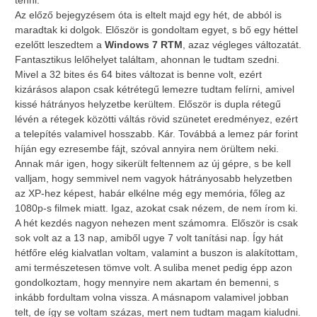
tenni.
Az előző bejegyzésem óta is eltelt majd egy hét, de abból is
maradtak ki dolgok. Először is gondoltam egyet, s bő egy héttel
ezelőtt leszedtem a
Windows 7 RTM
, azaz végleges változatát.
Fantasztikus lelőhelyet találtam, ahonnan le tudtam szedni.
Mivel a 32 bites és 64 bites változat is benne volt, ezért
kizárásos alapon csak kétrétegű lemezre tudtam felírni, amivel
kissé hátrányos helyzetbe kerültem. Először is dupla rétegű
lévén a rétegek közötti váltás rövid szünetet eredményez, ezért
a telepítés valamivel hosszabb. Kár. Továbbá a lemez pár forint
híján egy ezresembe fájt, szóval annyira nem örültem neki.
Annak már igen, hogy sikerült feltennem az új gépre, s be kell
valljam, hogy semmivel nem vagyok hátrányosabb helyzetben
az XP-hez képest, habár elkélne még egy memória, főleg az
1080p-s filmek miatt. Igaz, azokat csak nézem, de nem írom ki.
A hét kezdés nagyon nehezen ment számomra. Először is csak
sok volt az a 13 nap, amiből ugye 7 volt tanítási nap. Így hát
hétfőre elég kialvatlan voltam, valamint a buszon is alakítottam,
ami természetesen tömve volt. A suliba menet pedig épp azon
gondolkoztam, hogy mennyire nem akartam én bemenni, s
inkább fordultam volna vissza. A másnapom valamivel jobban
telt, de így se voltam százas, mert nem tudtam magam kialudni.