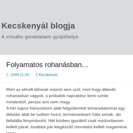
Skip
to
content
Kecskenyál blogja
A virtuális gondolataim gyűjtőhelye
Folyamatos rohanásban…
2009.11.29.
Kecskenyál
Mert az elmúlt időszak másról sem szól, mint hogy állandó
rohanásban vagyok, s próbálok naprakész lenni szinte
mindenből, persze ami nem megy.
A hét napos hiányzásom alatt felgyülemlett lemaradásomat egy
délután alatt be tudtam hozni, természetesen hála annak, aki
feltalálta fénymásolót. Hét közben igazából csak módosítanom
kellett párat, továbbá pár kiegészítő mondatot kellett magamévá