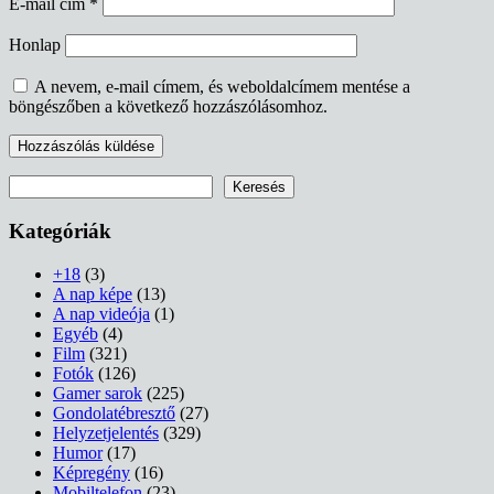
E-mail cím
*
Honlap
A nevem, e-mail címem, és weboldalcímem mentése a
böngészőben a következő hozzászólásomhoz.
Keresés
Keresés
Kategóriák
+18
(3)
A nap képe
(13)
A nap videója
(1)
Egyéb
(4)
Film
(321)
Fotók
(126)
Gamer sarok
(225)
Gondolatébresztő
(27)
Helyzetjelentés
(329)
Humor
(17)
Képregény
(16)
Mobiltelefon
(23)