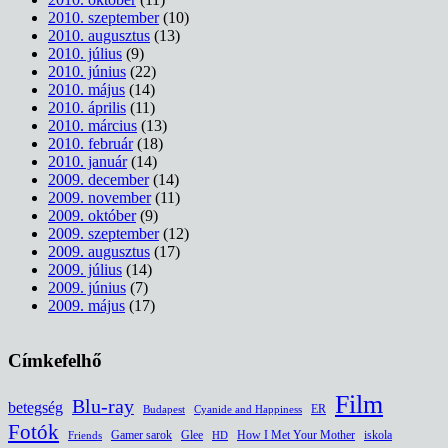
2010. szeptember
(10)
2010. augusztus
(13)
2010. július
(9)
2010. június
(22)
2010. május
(14)
2010. április
(11)
2010. március
(13)
2010. február
(18)
2010. január
(14)
2009. december
(14)
2009. november
(11)
2009. október
(9)
2009. szeptember
(12)
2009. augusztus
(17)
2009. július
(14)
2009. június
(7)
2009. május
(17)
Címkefelhő
Film
Blu-ray
betegség
ER
Budapest
Cyanide and Happiness
Fotók
Glee
How I Met Your Mother
iskola
Gamer sarok
HD
Friends