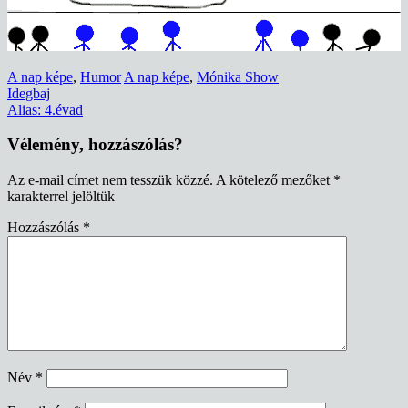
A nap képe
,
Humor
A nap képe
,
Mónika Show
Bejegyzés
Idegbaj
Alias: 4.évad
navigáció
Vélemény, hozzászólás?
Az e-mail címet nem tesszük közzé.
A kötelező mezőket
*
karakterrel jelöltük
Hozzászólás
*
Név
*