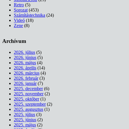
Retro
(5)
Sorozat
(453)
Számítástechnika
(24)
Videó
(18)
Zene
(8)
Archívum
2026. július
(5)
2026. június
(5)
2026. május
(4)
2026. április
(14)
2026. március
(4)
2026. február
(3)
2026. január
(7)
2025. december
(6)
2025. november
(2)
2025. október
(1)
2025. szeptember
(2)
2025. augusztus
(1)
2025. július
(3)
2025. június
(2)
2025. május
(2)