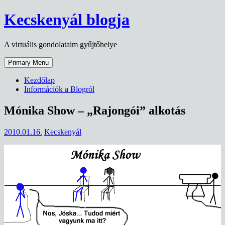
Skip
Kecskenyál blogja
to
content
A virtuális gondolataim gyűjtőhelye
Primary Menu
Kezdőlap
Információk a Blogról
Mónika Show – „Rajongói” alkotás
2010.01.16.
Kecskenyál