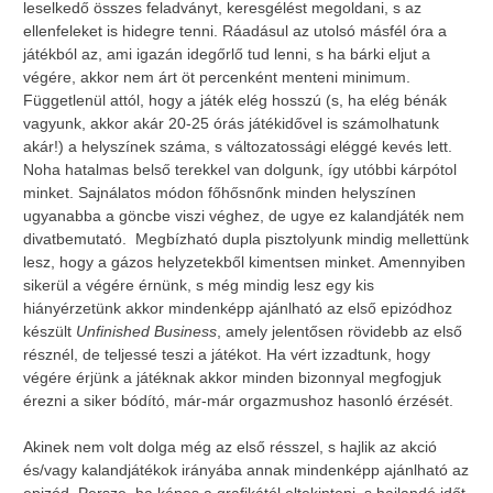
leselkedő összes feladványt, keresgélést megoldani, s az
ellenfeleket is hidegre tenni. Ráadásul az utolsó másfél óra a
játékból az, ami igazán idegőrlő tud lenni, s ha bárki eljut a
végére, akkor nem árt öt percenként menteni minimum.
Függetlenül attól, hogy a játék elég hosszú (s, ha elég bénák
vagyunk, akkor akár 20-25 órás játékidővel is számolhatunk
akár!) a helyszínek száma, s változatossági eléggé kevés lett.
Noha hatalmas belső terekkel van dolgunk, így utóbbi kárpótol
minket. Sajnálatos módon főhősnőnk minden helyszínen
ugyanabba a göncbe viszi véghez, de ugye ez kalandjáték nem
divatbemutató. Megbízható dupla pisztolyunk mindig mellettünk
lesz, hogy a gázos helyzetekből kimentsen minket. Amennyiben
sikerül a végére érnünk, s még mindig lesz egy kis
hiányérzetünk akkor mindenképp ajánlható az első epizódhoz
készült
Unfinished Business
, amely jelentősen rövidebb az első
résznél, de teljessé teszi a játékot. Ha vért izzadtunk, hogy
végére érjünk a játéknak akkor minden bizonnyal megfogjuk
érezni a siker bódító, már-már orgazmushoz hasonló érzését.
Akinek nem volt dolga még az első résszel, s hajlik az akció
és/vagy kalandjátékok irányába annak mindenképp ajánlható az