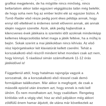
grafikai megjelenés, de ha mögötte nincs minőség, nincs
beltartalom akkor talán egyszeri végigjátszás talán még belefér,
de hogy soha nem fog az ember leülni elé az egyszer biztos. A
Tomb Raider
első része pedig pont ékes példája annak, hogy
ennyi idő elteltével is érdemes ismét elővenni annak, aki annak
idején nagyon szerette. Azok, akik pedig hajlandóak a
kilencvenes évek játékaira is szentelni időt azoknak mindenképp
kellemes kikapcsolódás lehet maga a játék feltéve, ha a műfaj is
bejön. Sokak szerint a mai játékokban nincs kihívás. Az első
rész kipörgetésekor két klaviatúrát kellett cserélni. Tehát a
korszakalkotó első részről mindent lehet mondani csak azt nem,
hogy könnyű. S ráadásul simán számolhatunk 11-12 órás
játékidővel is!
Függetlenül attól, hogy hatalmas rajongója vagyok a
sorozatnak, de a korszakalkotó első résszel csak demó
formájában találkoztam. Már akkor is megfogott, de csak a
második epizód után éreztem azt, hogy ennek is neki kell
ülnöm. És nem mondhatom azt, hogy csalódtam. Rengeteg
kínlódás volt a végig vitel, hisz az első pályákon még akkori
zöldfülű énem hamar átjutott, de utána már következtek az