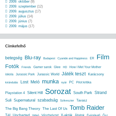
2009. október
(9)
2009. szeptember
(12)
2009. augusztus
(17)
2009. július
(14)
2009. június
(7)
2009. május
(17)
Címkefelhő
Film
Blu-ray
betegség
ER
Budapest
Cyanide and Happiness
Fotók
Gamer sarok
Glee
How I Met Your Mother
Friends
HD
Játék teszt
Jurassic World
iskola
Jurassic Park
Karácsony
munka
Lost
Meló
PC
Pilot kritika
kirándulás
nyár
Sorozat
South Park
Strand
Silent Hill
Playstation 4
szabadság
Suli
Supernatural
Tavasz
Szilveszter
Tomb Raider
The Big Bang Theory
The Last Of Us
Uncharted
Tél
X-akták
Vészhelyzet
Állatok
Videó
Évértékelő
Ősz