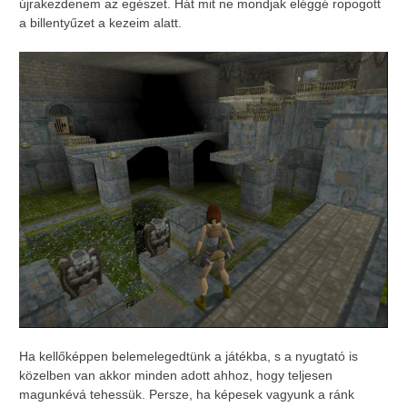
újrakezdenem az egészet. Hát mit ne mondjak eléggé ropogott
a billentyűzet a kezeim alatt.
Ha kellőképpen belemelegedtünk a játékba, s a nyugtató is
közelben van akkor minden adott ahhoz, hogy teljesen
magunkévá tehessük. Persze, ha képesek vagyunk a ránk