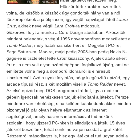
kalandjátékot tervezzen meg.
Először férfi karaktert szerettek
volna, de később a készítők úgy gondolták hiány van a női
főszereplőknek a játékpiacon, így végül napvilágot látott
Laura
Cruz
, akinek neve végül
Lara Croft
-ra módosult.
Gőzerővel folyt a munka a Core Design stúdióban. A készítők
mindent beleadtak, s végül 1996 novemberében megszületett a
Tomb Raider
, mely hatalmas sikert ért el. Megjelent PC-re,
Sega Saturn-ra, Mac-re, majd pedig 2003-ban pedig Nokia N-
gage-re is tiszteletét tette
Croft
kisasszony. A játék átütő sikert
ért el, s nem volt olyan számítógéppel foglalkozó újság, ami ne
említette volna meg a domború idomairól is elhíresült
kincskeresőt. Azóta nyolc folytatás, négy kiegészítő epizód, egy
arcade típusú rész, s két mozifilm viseli a
Tomb Raider
nevet.
Az első epizód még DOS programra íródott, így a mai kor
gépein igencsak nehézkesen tudjuk elindítani a játékot. Persze
mindenre van lehetőség, s ha kellően kutakodunk akkor minden
bizonnyal jó pár olyan helyre eljuthatunk az internet
segítségével, amely hasznos információval tud nekünk
szolgálni, hogy újszerű PC-nken is elinduljon a játék. 15 éves
játékról beszélünk, tehát senki ne várjon csodát a grafikától.
Részemről másodlagos is, hisz egy játékot el tud ugyan adni a