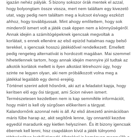
igazán nehéz pályák. S bizony sokszor órák mentek el azzal,
hogy bolyongtam össze vissza, mert nem találtam egy kivezető
utat, vagy pedig nem találtam meg a kulcsot és/vagy eszközt
ahhoz, hogy továbbjussak. Mint ahogy említettem, hogy sok
mindenről ismert volt a játék csak éppen nem a könnyűségéről.
Annak idején a számítógépeknek igencsak megvoltak a
korlátait, s ennek ellenére az első epizód hatalmas nagy belső
terekkel, s igencsak hosszú játékidővel rendelkezett. Emellett
pedig rengeteg alternatívát is hordozott magában. Mai szemmel
hihetetlennek tartom, hogy annak idején mennyire jól tudtak az
alkotók korlátok mellett is ilyen alkotást létrehozni úgy, hogy
szinte ne legyen olyan, aki nem próbálkozott volna meg a
játékkal legalább egy demó erejéig.
Történet szerint adott hősnőnk, aki azt a feladatot kapja, hogy
kerítsen elő egy ősi tárgyat, ami
Scion
néven ismert.
Természetesen kezdetben nem is kap semmiféle információt,
hogy miért is kell oly sürgősen előkeríteni a tárgyat.
Kalandornőnk azonnal neki is áll. Az első átvezető animációban
máris fűbe harap az, akit segítőnk lenne, így onnantól kezdve
egyedül maradunk egy kietlen helyszínen. És itt bizony igencsak
ébernek kell lenni, hisz csapdákon kívül a játék túlnyomó