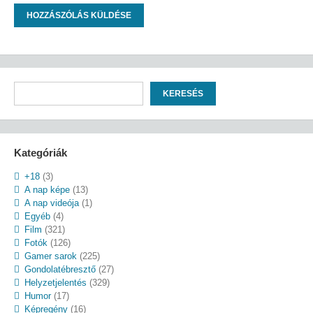
Keresés
KERESÉS
Kategóriák
+18
(3)
A nap képe
(13)
A nap videója
(1)
Egyéb
(4)
Film
(321)
Fotók
(126)
Gamer sarok
(225)
Gondolatébresztő
(27)
Helyzetjelentés
(329)
Humor
(17)
Képregény
(16)