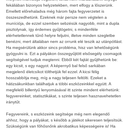
fekáliában bizonyos helyzetekben, mert elfogy a lőszerünk.
Emellett előrehaladva még három fajta fegyverzetet is
összeszedhetünk. Ezeknek már persze nem végtelen a
muníciója, de ezzel szemben sebzésük nagyobb, mint a dupla
pisztolynak, így érdemes gyűjtögetni, s mindenféle
elérhetetlennek tűnő helyre feljutni, illetve minden szegletbe
benézni, mert általában nem az orrunk elé teszik az utánpótlást.
Ha megsérülünk akkor sincs probléma, hisz van lehetőségünk
gyógyulni is. Ezt a pályákon összegyűjtött elsősegély csomagok
segítségével tudjuk megtenni. Ebből két fajtát gyűjthetünk be:
egy kicsit, s egy nagyot. A képernyő bal felső sarkában
megjelenő életcsíkot tölthetjük fel ezzel. A kicsi félig
hosszabbítja meg, míg a nagy teljesen feltölti. Ezeket a
hátizsákunkban találhatjuk a többi eszközeinkkel együtt. A
megfelelő billentyű lenyomásával itt szinte mindent elérhetünk:
fegyvereinket, statisztikákat, s szinte teljesen hasznavehetetlen
iránytűt.
Fegyvereink, s eszközeink segítsége még nem elegendő
ahhoz, hogy a pályákat, s később a játékot sikeresen teljesítsük.
Szükségünk van főhősnőnk akrobatikus képességeire is! Ha