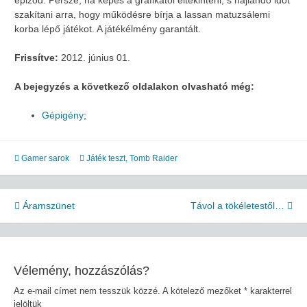
epizód. Persze, ha képes a grafikától eltekinteni, s hajlandó időt
szakítani arra, hogy működésre bírja a lassan matuzsálemi
korba lépő játékot. A játékélmény garantált.
Frissítve:
2012. június 01.
A bejegyzés a következő oldalakon olvasható még:
Gépigény
;
Gamer sarok
Játék teszt
,
Tomb Raider
Bejegyzés
Áramszünet
Távol a tökéletestől…
navigáció
Vélemény, hozzászólás?
Az e-mail címet nem tesszük közzé.
A kötelező mezőket
*
karakterrel
jelöltük