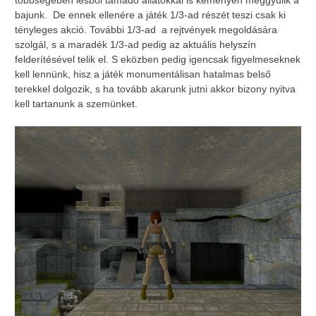
többségében lesből támadó állatokkal is keményen meggyűlik a
bajunk. De ennek ellenére a játék 1/3-ad részét teszi csak ki
tényleges akció. További 1/3-ad a rejtvények megoldására
szolgál, s a maradék 1/3-ad pedig az aktuális helyszín
felderítésével telik el. S eközben pedig igencsak figyelmeseknek
kell lennünk, hisz a játék monumentálisan hatalmas belső
terekkel dolgozik, s ha tovább akarunk jutni akkor bizony nyitva
kell tartanunk a szemünket.