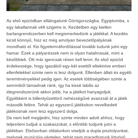
Az első epizódban ellátogatunk Görögországba, Egyiptomba, s
egy lakatlannak vélt szigetre is. Kezdetben egy kietlen
barlangrendszerben kell megismerkedünk a játékkal. A kezdés
kicsit könnyű, hisz ez még amolyan bevezetőpályának
mondható el. Kis figyelemráfordítással tovább tudunk jutni egy
hamar. Ezek a pályarészek nem is olyan hatalmasak, mint a
későbbiek. Ott már igencsak résen kell lenni. Az első epizód
érdekessége, hogy igazából egy-két esettől eltekintve emberi
ellenfelekkel szinte nem is lesz dolgunk. Ellenben állati és egyéb
teremtményekkel pedig igen. Az esetek többségében szinte a
semmiből támadnak ránk, így ha kissé labilis az
idegrendszerünk akkor jobb, ha a játékot hanyagoljuk.
Egyébként is billentyűzettörő nehézségűvé avanzsál át a játék
második felére. Tehát az egyszerű játékokon nevelkedett
játékosnak nem lesz egyszerű dolga.
De nem kell megijedni, hisz szinte minden adott ahhoz, hogy
teljesíteni tudjuk a szakaszokat, s előrébb tudjunk jutni a
játékban. Elsősorban oldalunkon viseljük a dupla pisztolyunkat,
melynek muníciója végtelen, tehát nem maradhatunk lötyögő