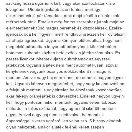
szükség hozza ugornunk kell, vagy akár szaltózhatunk is a
levegőben. Utóbbi leginkább azért fontos, mert így
elkerülhetünk jó pár támadást, amit majd később ellenfeleink
mérhetnek ránk. Emellett még fontos szerephez jutnak majd az
elérhetetlennek tűnő magas peremek és kiszögelések. Ezekre
igencsak oda kell figyelni, mert rendkívül precízen kell kivitelezni
az effajta ugrásokat. Ugyanis könnyen előfordulhat, hogy nem
megfelelő pillanatban lenyomott billentyűnek köszönhetően
hatalmas zuhanás közben befejeződik a játék számunkra. És
persze ilyenkor jöhetnek újabb dührohamok az egyszeri
játékostól. Ugyanis a játék nem ment automatikusan, szóval
kénytelenek vagyunk bizonyos időközönként mi magunk
menteni. Amivel nagy baj nem lenne, de ennél is nagyon figyelni
kell. Ugyanis könnyen megtörténhet, hogy nagy kalandozásban
elfelejtünk menteni, s egy hirtelen halálozásnak köszönhetően
akár fél-egy órányi játék is odaveszhet. Emellett nagyon ügyelni
kell, hogy pontosan mikor mentünk, ugyanis velem többször
előfordult a teljes szériánál, hogy ugrásnál sikerült menteni
egyet. Amivel nagy baj nem is lett volna, ha mondjuk
éppenséggel sikeres ugrásról lett volna szó. S bizony akadtak
olyan helyzetek, amikor a játék felénél kellett szépen