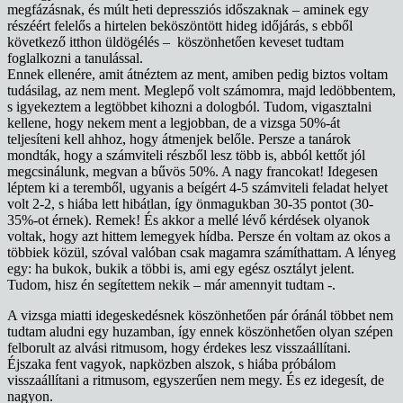
megfázásnak, és múlt heti depressziós időszaknak – aminek egy
részéért felelős a hirtelen beköszöntött hideg időjárás, s ebből
következő itthon üldögélés – köszönhetően keveset tudtam
foglalkozni a tanulással.
Ennek ellenére, amit átnéztem az ment, amiben pedig biztos voltam
tudásilag, az nem ment. Meglepő volt számomra, majd ledöbbentem,
s igyekeztem a legtöbbet kihozni a dologból. Tudom, vigasztalni
kellene, hogy nekem ment a legjobban, de a vizsga 50%-át
teljesíteni kell ahhoz, hogy átmenjek belőle. Persze a tanárok
mondták, hogy a számviteli részből lesz több is, abból kettőt jól
megcsinálunk, megvan a bűvös 50%. A nagy francokat! Idegesen
léptem ki a teremből, ugyanis a beígért 4-5 számviteli feladat helyet
volt 2-2, s hiába lett hibátlan, így önmagukban 30-35 pontot (30-
35%-ot érnek). Remek! És akkor a mellé lévő kérdések olyanok
voltak, hogy azt hittem lemegyek hídba. Persze én voltam az okos a
többiek közül, szóval valóban csak magamra számíthattam. A lényeg
egy: ha bukok, bukik a többi is, ami egy egész osztályt jelent.
Tudom, hisz én segítettem nekik – már amennyit tudtam -.
A vizsga miatti idegeskedésnek köszönhetően pár óránál többet nem
tudtam aludni egy huzamban, így ennek köszönhetően olyan szépen
felborult az alvási ritmusom, hogy érdekes lesz visszaállítani.
Éjszaka fent vagyok, napközben alszok, s hiába próbálom
visszaállítani a ritmusom, egyszerűen nem megy. És ez idegesít, de
nagyon.