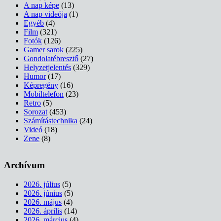
A nap képe
(13)
A nap videója
(1)
Egyéb
(4)
Film
(321)
Fotók
(126)
Gamer sarok
(225)
Gondolatébresztő
(27)
Helyzetjelentés
(329)
Humor
(17)
Képregény
(16)
Mobiltelefon
(23)
Retro
(5)
Sorozat
(453)
Számítástechnika
(24)
Videó
(18)
Zene
(8)
Archívum
2026. július
(5)
2026. június
(5)
2026. május
(4)
2026. április
(14)
2026. március
(4)