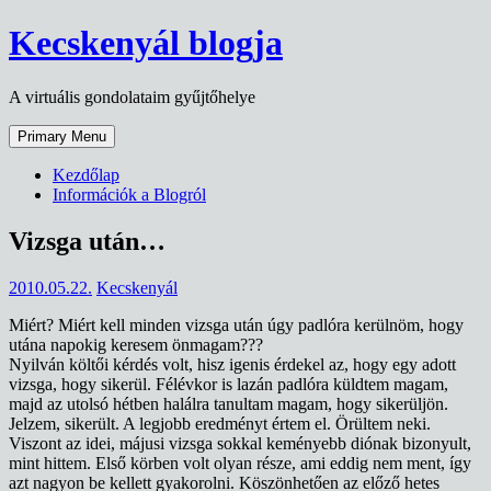
Skip
Kecskenyál blogja
to
content
A virtuális gondolataim gyűjtőhelye
Primary Menu
Kezdőlap
Információk a Blogról
Vizsga után…
2010.05.22.
Kecskenyál
Miért? Miért kell minden vizsga után úgy padlóra kerülnöm, hogy
utána napokig keresem önmagam???
Nyilván költői kérdés volt, hisz igenis érdekel az, hogy egy adott
vizsga, hogy sikerül. Félévkor is lazán padlóra küldtem magam,
majd az utolsó hétben halálra tanultam magam, hogy sikerüljön.
Jelzem, sikerült. A legjobb eredményt értem el. Örültem neki.
Viszont az idei, májusi vizsga sokkal keményebb diónak bizonyult,
mint hittem. Első körben volt olyan része, ami eddig nem ment, így
azt nagyon be kellett gyakorolni. Köszönhetően az előző hetes