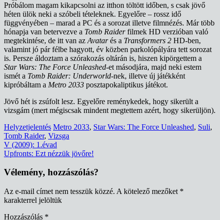
Próbálom magam kikapcsolni az itthon töltött időben, s csak jövő
héten ülök neki a szóbeli tételeknek. Egyelőre – rossz idő
függvényében – marad a PC és a sorozat illetve filmnézés. Már több
hónapja van betervezve a
Tomb Raider
filmek HD verzióban való
megtekintése, de itt van az
Avatar
és a
Transformers 2
HD-ben,
valamint jó pár félbe hagyott, év közben parkolópályára tett sorozat
is. Persze áldoztam a szórakozás oltárán is, hiszen kipörgettem a
Star Wars: The Force Unleashed
-et másodjára, majd neki estem
ismét a
Tomb Raider: Underworld
-nek, illetve új játékként
kipróbáltam a
Metro 2033
posztapokaliptikus játékot.
Jövő hét is zsúfolt lesz. Egyelőre reménykedek, hogy sikerült a
vizsgám (mert mégiscsak mindent megtettem azért, hogy sikerüljön).
Helyzetjelentés
Metro 2033
,
Star Wars: The Force Unleashed
,
Suli
,
Tomb Raider
,
Vizsga
Bejegyzés
V (2009): 1.évad
Upfronts: Ezt nézzük jövőre!
navigáció
Vélemény, hozzászólás?
Az e-mail címet nem tesszük közzé.
A kötelező mezőket
*
karakterrel jelöltük
Hozzászólás
*