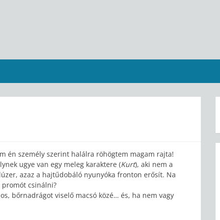
m én személy szerint halálra röhögtem magam rajta!
elynek ugye van egy meleg karaktere (
Kurt
), aki nem a
lúzer, azaz a hajtűdobáló nyunyóka fronton erősít. Na
 promót csinálni?
mos, bőrnadrágot viselő macsó közé… és, ha nem vagy