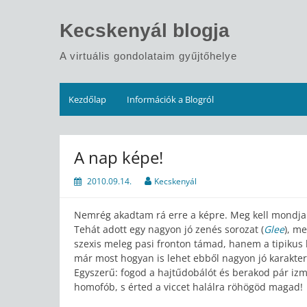
Skip
to
Kecskenyál blogja
content
A virtuális gondolataim gyűjtőhelye
Kezdőlap
Információk a Blogról
A nap képe!
2010.09.14.
Kecskenyál
Nemrég akadtam rá erre a képre. Meg kell mondja
Tehát adott egy nagyon jó zenés sorozat (
Glee
), m
szexis meleg pasi fronton támad, hanem a tipikus 
már most hogyan is lehet ebből nagyon jó karakter
Egyszerű: fogod a hajtűdobálót és berakod pár iz
homofób, s érted a viccet halálra röhögöd magad!