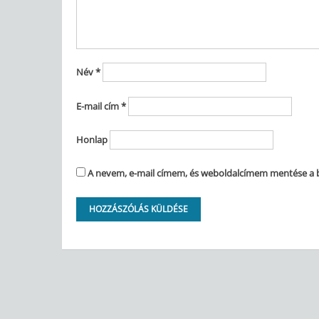
Név
*
E-mail cím
*
Honlap
A nevem, e-mail címem, és weboldalcímem mentése a