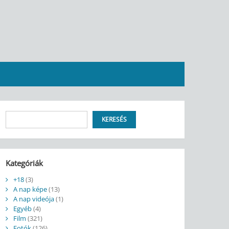
Keresés
KERESÉS
Kategóriák
+18
(3)
A nap képe
(13)
A nap videója
(1)
Egyéb
(4)
Film
(321)
Fotók
(126)