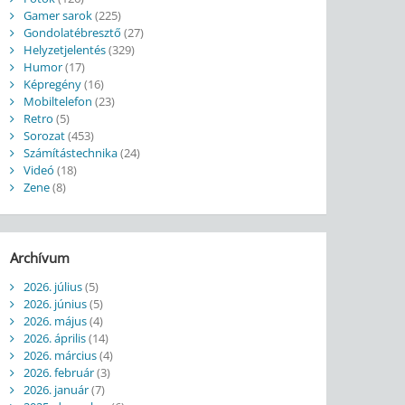
Gamer sarok
(225)
Gondolatébresztő
(27)
Helyzetjelentés
(329)
Humor
(17)
Képregény
(16)
Mobiltelefon
(23)
Retro
(5)
Sorozat
(453)
Számítástechnika
(24)
Videó
(18)
Zene
(8)
Archívum
2026. július
(5)
2026. június
(5)
2026. május
(4)
2026. április
(14)
2026. március
(4)
2026. február
(3)
2026. január
(7)