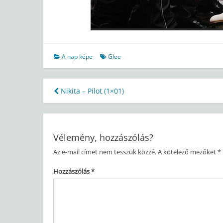
A nap képe
Glee
Bejegyzés
Nikita – Pilot (1×01)
navigáció
Vélemény, hozzászólás?
Az e-mail címet nem tesszük közzé.
A kötelező mezőket
*
Hozzászólás
*