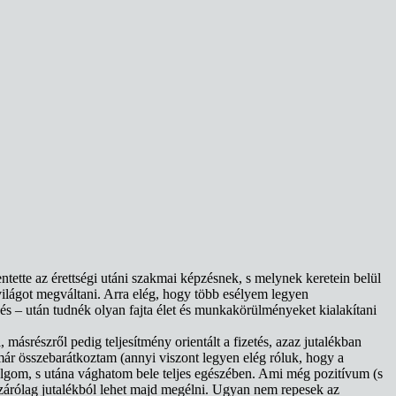
ntette az érettségi utáni szakmai képzésnek, s melynek keretein belül
ilágot megváltani. Arra elég, hogy több esélyem legyen
és – után tudnék olyan fajta élet és munkakörülményeket kialakítani
ásrészről pedig teljesítmény orientált a fizetés, azaz jutalékban
már összebarátkoztam (annyi viszont legyen elég róluk, hogy a
lgom, s utána vághatom bele teljes egészében. Ami még pozitívum (s
kizárólag jutalékból lehet majd megélni. Ugyan nem repesek az