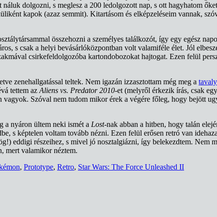
ot náluk dolgozni, s meglesz a 200 ledolgozott nap, s ott hagyhatom ők
liként kapok (azaz semmit). Kitartásom és elképzeléseim vannak, szóval
osztálytársammal összehozni a személyes találkozót, így egy egész nap
ros, s csak a helyi bevásárlóközpontban volt valamiféle élet. Jól elbesz
akmával csirkefeldolgozóba kartondobozokat hajtogat. Ezen felül persze
illetve zenehallgatással teltek. Nem igazán izzasztottam még meg a
tavaly
vá tettem az
Aliens vs. Predator 2010
-et (melyről érkezik írás, csak e
én vagyok. Szóval nem tudom mikor érek a végére főleg, hogy bejött ug
ég a nyáron ültem neki ismét a
Lost
-nak abban a hitben, hogy talán elejé
dbe, s képtelen voltam tovább nézni. Ezen felül erősen retró van ideha
g!) eddigi részeihez, s mivel jó nosztalgiázni, így belekezdtem. Ne
en, mert valamikor néztem.
kémon
,
Prototype
,
Retro
,
Star Wars: The Force Unleashed II