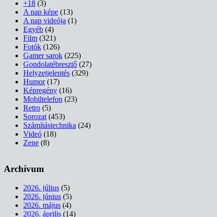
+18
(3)
A nap képe
(13)
A nap videója
(1)
Egyéb
(4)
Film
(321)
Fotók
(126)
Gamer sarok
(225)
Gondolatébresztő
(27)
Helyzetjelentés
(329)
Humor
(17)
Képregény
(16)
Mobiltelefon
(23)
Retro
(5)
Sorozat
(453)
Számítástechnika
(24)
Videó
(18)
Zene
(8)
Archívum
2026. július
(5)
2026. június
(5)
2026. május
(4)
2026. április
(14)