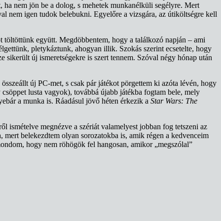
et, ha nem jön be a dolog, s mehetek munkanélküli segélyre. Mert
 nem igen tudok belebukni. Egyelőre a vizsgára, az útiköltségre kell
ot töltöttünk együtt. Megdöbbentem, hogy a találkozó napján – ami
élgettünk, pletykáztunk, ahogyan illik. Szokás szerint ecsetelte, hogy
 sikerült új ismeretségekre is szert tennem. Szóval négy hónap után
összeállt új PC-met, s csak pár játékot pörgettem ki azóta lévén, hogy
gy csöppet lusta vagyok), továbbá újabb játékba fogtam bele, mely
yebár a munka is. Ráadásul jövő héten érkezik a
Star Wars: The
ről ismételve megnézve a szériát valamelyest jobban fog tetszeni az
za, mert belekezdtem olyan sorozatokba is, amik régen a kedvenceim
m mondom, hogy nem röhögök fel hangosan, amikor „megszólal”