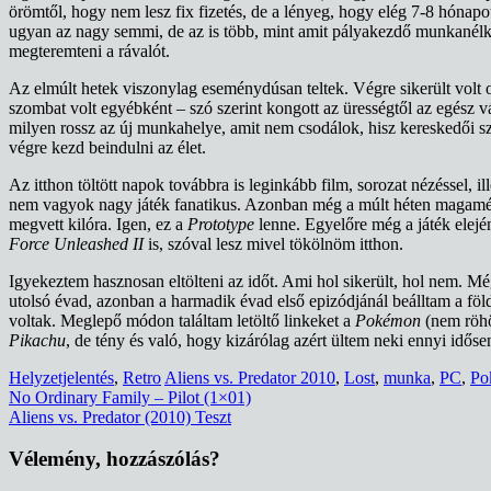
örömtől, hogy nem lesz fix fizetés, de a lényeg, hogy elég 7-8 hónap
ugyan az nagy semmi, de az is több, mint amit pályakezdő munkanélkü
megteremteni a rávalót.
Az elmúlt hetek viszonylag eseménydúsan teltek. Végre sikerült volt 
szombat volt egyébként – szó szerint kongott az ürességtől az egész vá
milyen rossz az új munkahelye, amit nem csodálok, hisz kereskedői sz
végre kezd beindulni az élet.
Az itthon töltött napok továbbra is leginkább film, sorozat nézéssel, 
nem vagyok nagy játék fanatikus. Azonban még a múlt héten magamé
megvett kilóra. Igen, ez a
Prototype
lenne. Egyelőre még a játék elej
Force Unleashed II
is, szóval lesz mivel tökölnöm itthon.
Igyekeztem hasznosan eltölteni az időt. Ami hol sikerült, hol nem. M
utolsó évad, azonban a harmadik évad első epizódjánál beálltam a föl
voltak. Meglepő módon találtam letöltő linkeket a
Pokémon
(nem röhö
Pikachu
, de tény és való, hogy kizárólag azért ültem neki ennyi idős
Helyzetjelentés
,
Retro
Aliens vs. Predator 2010
,
Lost
,
munka
,
PC
,
Po
Bejegyzés
No Ordinary Family – Pilot (1×01)
Aliens vs. Predator (2010) Teszt
navigáció
Vélemény, hozzászólás?