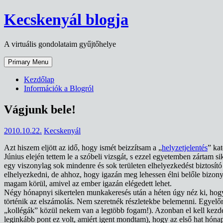
Skip
Kecskenyál blogja
to
content
A virtuális gondolataim gyűjtőhelye
Primary Menu
Kezdőlap
Információk a Blogról
Vágjunk bele!
2010.10.22.
Kecskenyál
Azt hiszem eljött az idő, hogy ismét beizzítsam a „
helyzetjelentés
” kat
Június elején tettem le a szóbeli vizsgát, s ezzel egyetemben zártam s
egy viszonylag sok mindenre és sok területen elhelyezkedést biztosí
elhelyezkedni, de ahhoz, hogy igazán meg lehessen élni belőle bizony
magam körül, amivel az ember igazán elégedett lehet.
Négy hónapnyi sikertelen munkakeresés után a héten úgy néz ki, hogy c
történik az elszámolás. Nem szeretnék részletekbe belemenni. Egyelőr
„kollégák” közül nekem van a legtöbb fogam!). Azonban el kell kezd
leginkább pont ez volt, amiért igent mondtam), hogy az első hat hóna