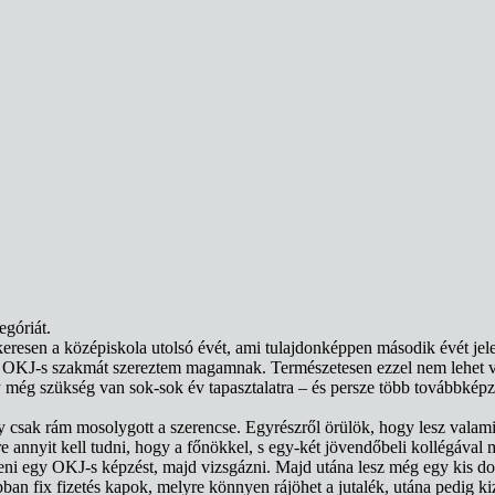
egóriát.
ikeresen a középiskola utolsó évét, ami tulajdonképpen második évét jele
tó OKJ-s szakmát szereztem magamnak. Természetesen ezzel nem lehet v
 még szükség van sok-sok év tapasztalatra – és persze több továbbképz
sak rám mosolygott a szerencse. Egyrészről örülök, hogy lesz valami, m
e annyit kell tudni, hogy a főnökkel, s egy-két jövendőbeli kollégával 
eni egy OKJ-s képzést, majd vizsgázni. Majd utána lesz még egy kis do
pban fix fizetés kapok, melyre könnyen rájöhet a jutalék, utána pedig 