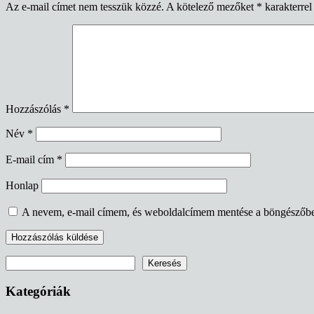
Az e-mail címet nem tesszük közzé.
A kötelező mezőket
*
karakterrel 
Hozzászólás
*
Név
*
E-mail cím
*
Honlap
A nevem, e-mail címem, és weboldalcímem mentése a böngészőb
Keresés
Keresés
Kategóriák