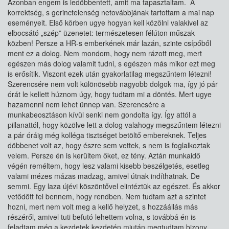
Azonban engem is ledöbbentett, amit ma tapasztaltam. A
korrektség, s gerinctelenség netovábbjának tartottam a mai nap
eseményeit. Első körben ugye hogyan kell közölni valakivel az
elbocsátó „szép” üzenetet: természetesen félúton műszak
közben! Persze a HR-s emberkének már lazán, szinte csípőből
ment ez a dolog. Nem mondom, hogy nem rázott meg, mert
egészen más dolog valamit tudni, s egészen más mikor ezt meg
is erősítik. Viszont ezek után gyakorlatilag megszűntem létezni!
Szerencsére nem volt különösebb nagyobb dolgok ma, így jó pár
órát le kellett húznom úgy, hogy tudtam mi a döntés. Mert ugye
hazamenni nem lehet ünnep van. Szerencsére a
munkabeosztáson kívül senki nem gondolta így. Így attól a
pillanattól, hogy közölve lett a dolog valahogy megszűntem létezni
a pár óráig még kolléga tisztséget betöltő embereknek. Teljes
döbbenet volt az, hogy észre sem vettek, s nem is foglalkoztak
velem. Persze én is kerültem őket, ez tény. Aztán munkaidő
végén reméltem, hogy lesz valami kisebb beszélgetés, esetleg
valami mézes mázas madzag, amivel útnak indíthatnak. De
semmi. Egy laza újévi köszöntővel elintéztük az egészet. És akkor
vetődött fel bennem, hogy rendben. Nem tudtam azt a szintet
hozni, mert nem volt meg a kellő helyzet, s hozzáállás más
részéről, amivel tuti befutó lehettem volna, s továbbá én is
feladtam még a kezdetek kezdetén miután megtudtam bizony