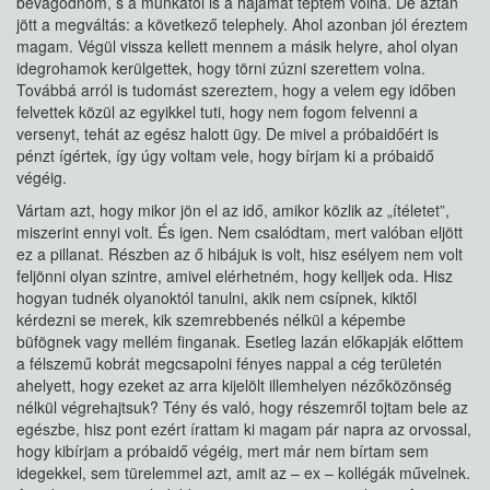
bevágódnom, s a munkától is a hajamat téptem volna. De aztán
jött a megváltás: a következő telephely. Ahol azonban jól éreztem
magam. Végül vissza kellett mennem a másik helyre, ahol olyan
idegrohamok kerülgettek, hogy törni zúzni szerettem volna.
Továbbá arról is tudomást szereztem, hogy a velem egy időben
felvettek közül az egyikkel tuti, hogy nem fogom felvenni a
versenyt, tehát az egész halott ügy. De mivel a próbaidőért is
pénzt ígértek, így úgy voltam vele, hogy bírjam ki a próbaidő
végéig.
Vártam azt, hogy mikor jön el az idő, amikor közlik az „ítéletet”,
miszerint ennyi volt. És igen. Nem csalódtam, mert valóban eljött
ez a pillanat. Részben az ő hibájuk is volt, hisz esélyem nem volt
feljönni olyan szintre, amivel elérhetném, hogy kelljek oda. Hisz
hogyan tudnék olyanoktól tanulni, akik nem csípnek, kiktől
kérdezni se merek, kik szemrebbenés nélkül a képembe
büfögnek vagy mellém finganak. Esetleg lazán előkapják előttem
a félszemű kobrát megcsapolni fényes nappal a cég területén
ahelyett, hogy ezeket az arra kijelölt illemhelyen nézőközönség
nélkül végrehajtsuk? Tény és való, hogy részemről tojtam bele az
egészbe, hisz pont ezért írattam ki magam pár napra az orvossal,
hogy kibírjam a próbaidő végéig, mert már nem bírtam sem
idegekkel, sem türelemmel azt, amit az – ex – kollégák művelnek.