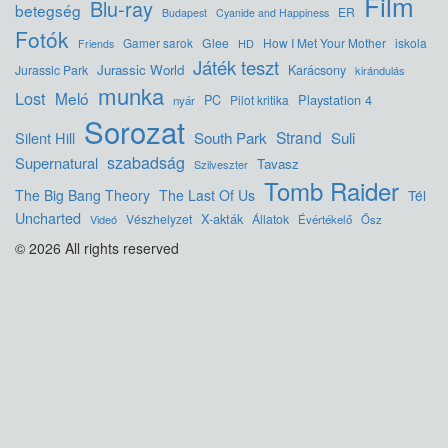
Film
Blu-ray
betegség
ER
Budapest
Cyanide and Happiness
Fotók
Glee
How I Met Your Mother
iskola
Gamer sarok
HD
Friends
Játék teszt
Jurassic World
Jurassic Park
Karácsony
kirándulás
munka
Lost
Meló
Playstation 4
PC
Pilot kritika
nyár
Sorozat
Strand
Silent Hill
South Park
Suli
szabadság
Supernatural
Tavasz
Szilveszter
Tomb Raider
The Big Bang Theory
The Last Of Us
Tél
Uncharted
X-akták
Vészhelyzet
Állatok
Videó
Évértékelő
Ősz
© 2026 All rights reserved