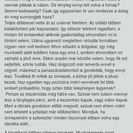
vannak jobbak is nálam. De tényleg ennyi lett volna a hónap?
Semmi kedvesség? Csak így egyszerűen le van rendezve a dolog
én meg sunnyogjak haza?
Teljes döbbenet vette át az uralmat felettem. Az utóbbi időben
kialakítottam pár kapcsolatot, így először telefont ragadtam, s
hívtam fel embereket akiknek gyakorlatilag elmondtam mi is
történt velem. Utána ugyanezt megtettem virtuális formában.
Ugyan nem volt kedvem itthon előadni a dolgokat, így még
munkaidő alatt küldtem haza egy sms-t, amiben elmondtam mi
várható a jövő évre. Ekkor anyám már közölte velem, hogy ők ezt
sejtették, szinte tudták. Hisz dolgozott már ismerős ennél a
cégnél, másrészt a panaszáradatomból is gondolták, hogy ennyi
lesz. Továbbá itt voltak az ünnepek, s biztos jól jöttek a plusz
kezek, hisz egyetlen egy pozícióra miért vennének fel több
embert próbaidőre, hogy aztán több telephelyen legyenek?
Persze az elszámolás még hátra van. Szóval nem tudom mennyi
lesz a tényleges pénz, amit a kezemhez kapok, vagy mikor kapok.
Mert a döntés gondolom előbb megvolt, szóval nem értem miért
nem lehetett a juttatást már előkészíteni. Mondjuk, ha
ünnepelném a szilveszter minden bizonnyal elittam volna egy
éjszaka alatt…
A következő hétben pihenni tervezek. Munkakeresés most