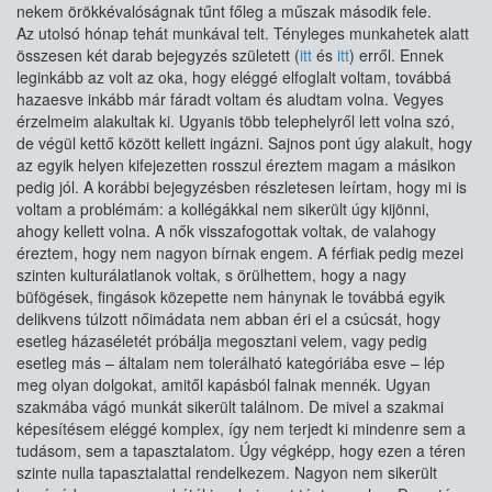
nekem örökkévalóságnak tűnt főleg a műszak második fele.
Az utolsó hónap tehát munkával telt. Tényleges munkahetek alatt
összesen két darab bejegyzés született (
itt
és
itt
) erről. Ennek
leginkább az volt az oka, hogy eléggé elfoglalt voltam, továbbá
hazaesve inkább már fáradt voltam és aludtam volna. Vegyes
érzelmeim alakultak ki. Ugyanis több telephelyről lett volna szó,
de végül kettő között kellett ingázni. Sajnos pont úgy alakult, hogy
az egyik helyen kifejezetten rosszul éreztem magam a másikon
pedig jól. A korábbi bejegyzésben részletesen leírtam, hogy mi is
voltam a problémám: a kollégákkal nem sikerült úgy kijönni,
ahogy kellett volna. A nők visszafogottak voltak, de valahogy
éreztem, hogy nem nagyon bírnak engem. A férfiak pedig mezei
szinten kulturálatlanok voltak, s örülhettem, hogy a nagy
büfögések, fingások közepette nem hánynak le továbbá egyik
delikvens túlzott nőimádata nem abban éri el a csúcsát, hogy
esetleg házaséletét próbálja megosztani velem, vagy pedig
esetleg más – általam nem tolerálható kategóriába esve – lép
meg olyan dolgokat, amitől kapásból falnak mennék. Ugyan
szakmába vágó munkát sikerült találnom. De mivel a szakmai
képesítésem eléggé komplex, így nem terjedt ki mindenre sem a
tudásom, sem a tapasztalatom. Úgy végképp, hogy ezen a téren
szinte nulla tapasztalattal rendelkezem. Nagyon nem sikerült