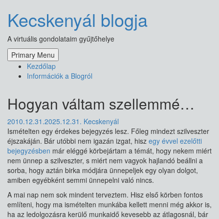
Skip
Kecskenyál blogja
to
content
A virtuális gondolataim gyűjtőhelye
Primary Menu
Kezdőlap
Információk a Blogról
Hogyan váltam szellemmé…
2010.12.31.
2025.12.31.
Kecskenyál
Ismételten egy érdekes bejegyzés lesz. Főleg mindezt szilveszter
éjszakáján. Bár utóbbi nem igazán izgat, hisz
egy évvel ezelőtti
bejegyzésben
már eléggé körbejártam a témát, hogy nekem miért
nem ünnep a szilveszter, s miért nem vagyok hajlandó beállni a
sorba, hogy aztán birka módjára ünnepeljek egy olyan dolgot,
amiben egyébként semmi ünnepelni való nincs.
A mai nap nem sok mindent terveztem. Hisz első körben fontos
említeni, hogy ma ismételten munkába kellett menni még akkor is,
ha az ledolgozásra kerülő munkaidő kevesebb az átlagosnál, bár