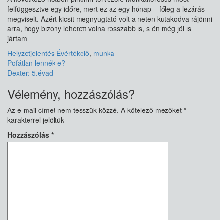
felfüggesztve egy időre, mert ez az egy hónap – főleg a lezárás –
megviselt. Azért kicsit megnyugtató volt a neten kutakodva rájönni
arra, hogy bizony lehetett volna rosszabb is, s én még jól is
jártam.
Helyzetjelentés
Évértékelő
,
munka
Bejegyzés
Pofátlan lennék-e?
Dexter: 5.évad
navigáció
Vélemény, hozzászólás?
Az e-mail címet nem tesszük közzé.
A kötelező mezőket
*
karakterrel jelöltük
Hozzászólás
*