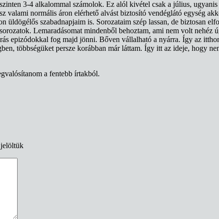
zinten 3-4 alkalommal számolok. Ez alól kivétel csak a július, ugyanis 
esz valami normális áron elérhető alvást biztosító vendéglátó egység a
hon üldögélős szabadnapjaim is. Sorozataim szép lassan, de biztosan el
lis sorozatok. Lemaradásomat mindenből behoztam, ami nem volt nehéz 
ás epizódokkal fog majd jönni. Bőven vállalható a nyárra. Így az itthon
n, többségüket persze korábban már láttam. Így itt az ideje, hogy ne
gvalósítanom a fentebb írtakból.
jelöltük