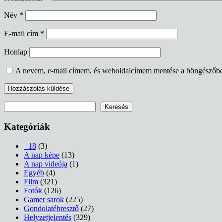
Név
*
E-mail cím
*
Honlap
A nevem, e-mail címem, és weboldalcímem mentése a böngészőb
Keresés
Keresés
Kategóriák
+18
(3)
A nap képe
(13)
A nap videója
(1)
Egyéb
(4)
Film
(321)
Fotók
(126)
Gamer sarok
(225)
Gondolatébresztő
(27)
Helyzetjelentés
(329)