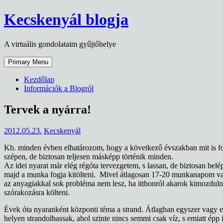
Skip
Kecskenyál blogja
to
content
A virtuális gondolataim gyűjtőhelye
Primary Menu
Kezdőlap
Információk a Blogról
Tervek a nyárra!
2012.05.23.
Kecskenyál
Kb. minden évben elhatározom, hogy a következő évszakban mit is fogo
szépen, de biztosan teljesen másképp történik minden.
Az idei nyarat már elég régóta tervezgetem, s lassan, de biztosan bel
majd a munka fogja kitölteni. Mivel átlagosan 17-20 munkanapom van
az anyagiakkal sok probléma nem lesz, ha itthonról akarok kimozdulni.
szórakozásra költeni.
Évek óta nyaranként központi téma a strand. Átlagban egyszer vagy e
helyen strandolhassak, ahol szinte nincs semmi csak víz, s emiatt épp