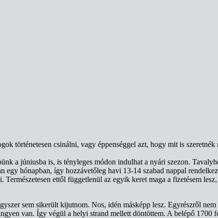
k történetesen csinálni, vagy éppenséggel azt, hogy mit is szeretnék m
épünk a júniusba is, is tényleges módon indulhat a nyári szezon. Taval
 egy hónapban, így hozzávetőleg havi 13-14 szabad nappal rendelkeze
 Természetesen ettől függetlenül az egyik keret maga a fizetésem lesz,
gyszer sem sikerült kijutnom. Nos, idén másképp lesz. Egyrészről nem 
 ingyen van. Így végül a helyi strand mellett döntöttem. A belépő 1700 f