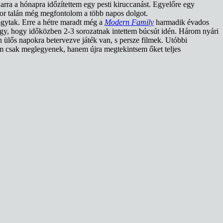
arra a hónapra időzítettem egy pesti kiruccanást. Egyelőre egy
kkor talán még megfontolom a több napos dolgot.
fogytak. Erre a hétre maradt még a
Modern Family
harmadik évados
úgy, hogy időközben 2-3 sorozatnak intettem búcsút idén. Három nyári
 ülős napokra betervezve játék van, s persze filmek. Utóbbi
m csak meglegyenek, hanem újra megtekintsem őket teljes