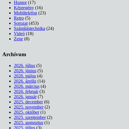
Humor
(17)
Képregény
(16)
Mobiltelefon
(23)
Retro
(5)
Sorozat
(453)
Számítástechnika
(24)
Videó
(18)
Zene
(8)
Archívum
2026. július
(5)
2026. június
(5)
2026. május
(4)
2026. április
(14)
2026. március
(4)
2026. február
(3)
2026. január
(7)
2025. december
(6)
2025. november
(2)
2025. október
(1)
2025. szeptember
(2)
2025. augusztus
(1)
2025. július
(3)