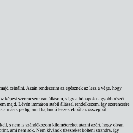
ajd csinálni. Aztán rendszerint az egésznek az lesz a vége, hogy
yhoz képest szerencsére van állásom, s így a hónapok nagyobb részét
m majd. Lévén immáron stabil állással rendelkezem, így szerencsére
 s a másik pedig, amit hajlandó leszek ebből az összegből
kell, s nem is szándékozom kilométereket utazni azért, hogy olyan
orint, ami nem sok. Nem kívánok tízezreket költeni strandra, így