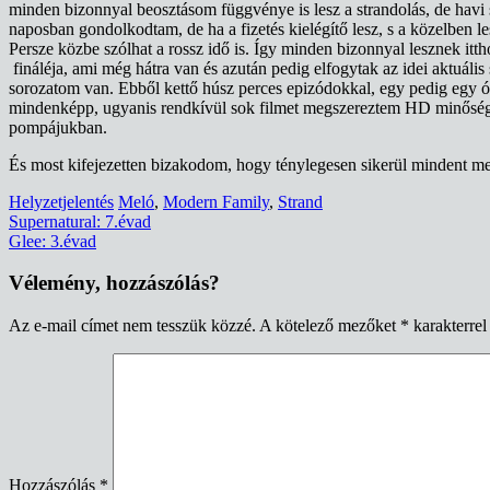
minden bizonnyal beosztásom függvénye is lesz a strandolás, de havi s
naposban gondolkodtam, de ha a fizetés kielégítő lesz, s a közelben l
Persze közbe szólhat a rossz idő is. Így minden bizonnyal lesznek itt
fináléja, ami még hátra van és azután pedig elfogytak az idei aktuá
sorozatom van. Ebből kettő húsz perces epizódokkal, egy pedig egy ór
mindenképp, ugyanis rendkívül sok filmet megszereztem HD minőségbe
pompájukban.
És most kifejezetten bizakodom, hogy ténylegesen sikerül mindent me
Helyzetjelentés
Meló
,
Modern Family
,
Strand
Bejegyzés
Supernatural: 7.évad
Glee: 3.évad
navigáció
Vélemény, hozzászólás?
Az e-mail címet nem tesszük közzé.
A kötelező mezőket
*
karakterrel 
Hozzászólás
*