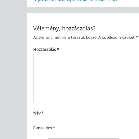
Bejegyzés
navigáció
Vélemény, hozzászólás?
Az e-mail címet nem tesszük közzé.
A kötelező mezőket
*
Hozzászólás
*
Név
*
E-mail cím
*