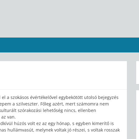
 el a szokásos évértékelővel egybekötött utolsó bejegyzés
epem a szilveszter. Főleg azért, mert számomra nem
lturált szórakozási lehetőség nincs, ellenben
 az van.
kívül húzós volt ez az egy hónap, s egyben kimerítő is
mas hullámvasút, melynek voltak jó részei, s voltak rosszak