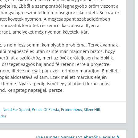
egvételre. Ebből a szempontból legnagyobb öröm viszont a
s hangvilága eszméletlen minőségűre sikeredett. Sorozatok
 hatot követek nyomon. A megcsappant szabadidőmben
 sorozatok kerültek részemről kaszálásra. Ilyen a
 maradt, amelyeket még nyomon követek. Kár.
sz, s nem lesz semmi komolyabb probléma. Tervek vannak,
zülői megbeszélés után szinte már majdnem biztos, hogy
erül át a szülőkhöz, mert az övék erőteljesen haldoklik.
 összeget vagyok hajlandó félretenni erre a projectre,
nom, illetve ne csak pár ezer forintom maradjon. Emellett
lopás áldozatává váltam. Ezek mellett március elején
l lennie. Nyárra pedig ismét egy állatkerti kiruccanás
nd. Rengeteg naptejjel, persze.
a
,
Need For Speed
,
Prince Of Persia
,
Prometheus
,
Silent Hill
,
ider
The Hunger Games (Az éhezők viadala)