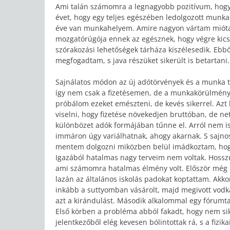
Ami talán számomra a legnagyobb pozitívum, hogy 
évet, hogy egy teljes egészében ledolgozott mun
éve van munkahelyem. Amire nagyon vártam mióta b
mozgatórúgója ennek az egésznek, hogy végre kicsi
szórakozási lehetőségek tárháza kiszélesedik. Eb
megfogadtam, s java részüket sikerült is betartani.
Sajnálatos módon az új adótörvények és a munka t
így nem csak a fizetésemen, de a munkakörülménye
próbálom ezeket emészteni, de kevés sikerrel. Azt
viselni, hogy fizetése növekedjen bruttóban, de ne
különbözet adók formájában tűnne el. Arról nem i
immáron úgy variálhatnak, ahogy akarnak. S sajno
mentem dolgozni miközben belül imádkoztam, hogy
Igazából hatalmas nagy terveim nem voltak. Hosszú 
ami számomra hatalmas élmény volt. Először még 
lazán az általános iskolás padokat koptattam. Akk
inkább a suttyomban vásárolt, majd megivott vodk
azt a kirándulást. Második alkalommal egy fórumtal
Első körben a probléma abból fakadt, hogy nem si
jelentkezőből elég kevesen bólintottak rá, s a fizik