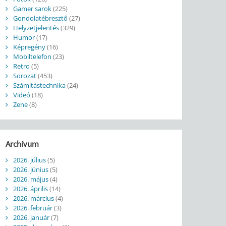
Gamer sarok
(225)
Gondolatébresztő
(27)
Helyzetjelentés
(329)
Humor
(17)
Képregény
(16)
Mobiltelefon
(23)
Retro
(5)
Sorozat
(453)
Számítástechnika
(24)
Videó
(18)
Zene
(8)
Archívum
2026. július
(5)
2026. június
(5)
2026. május
(4)
2026. április
(14)
2026. március
(4)
2026. február
(3)
2026. január
(7)