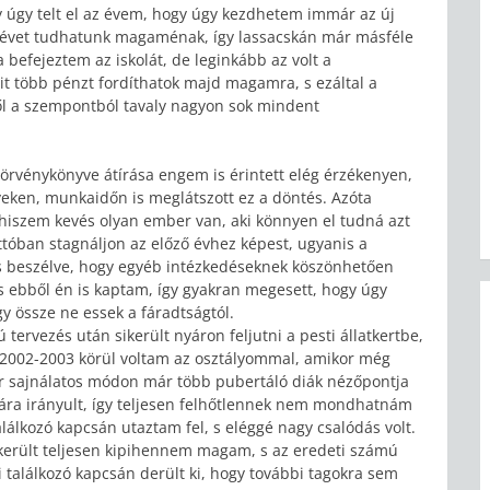
úgy telt el az évem, hogy úgy kezdhetem immár az új
kaévet tudhatunk magaménak, így lassacskán már másféle
efejeztem az iskolát, de leginkább az volt a
t több pénzt fordíthatok majd magamra, s ezáltal a
ből a szempontból tavaly nagyon sok mindent
örvénykönyve átírása engem is érintett elég érzékenyen,
ken, munkaidőn is meglátszott ez a döntés. Azóta
 hiszem kevés olyan ember van, aki könnyen el tudná azt
ttóban stagnáljon az előző évhez képest, ugyanis a
s beszélve, hogy egyéb intézkedéseknek köszönhetően
s ebből én is kaptam, így gyakran megesett, hogy úgy
 össze ne essek a fáradtságtól.
tervezés után sikerült nyáron feljutni a pesti állatkertbe,
2002-2003 körül voltam az osztályommal, amikor még
or sajnálatos módon már több pubertáló diák nézőpontja
ára irányult, így teljesen felhőtlennek nem mondhatnám
álkozó kapcsán utaztam fel, s eléggé nagy csalódás volt.
került teljesen kipihennem magam, s az eredeti számú
ai találkozó kapcsán derült ki, hogy további tagokra sem