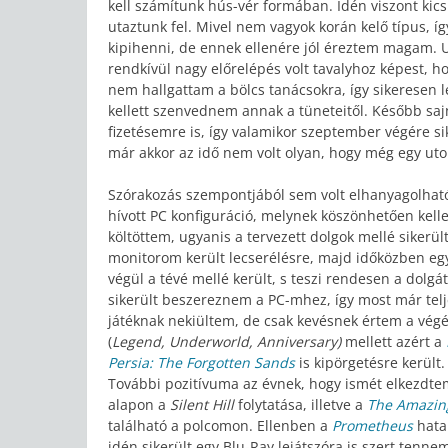
kell számítunk hús-vér formában. Idén viszont kics
utaztunk fel. Mivel nem vagyok korán kelő típus,
kipihenni, de ennek ellenére jól éreztem magam. U
rendkívül nagy előrelépés volt tavalyhoz képest, ho
nem hallgattam a bölcs tanácsokra, így sikerese
kellett szenvednem annak a tüneteitől. Később saj
fizetésemre is, így valamikor szeptember végére si
már akkor az idő nem volt olyan, hogy még egy uto
Szórakozás szempontjából sem volt elhanyagolható 
hívott PC konfiguráció, melynek köszönhetően ke
költöttem, ugyanis a tervezett dolgok mellé sikerül
monitorom került lecserélésre, majd időközben egy
végül a tévé mellé került, s teszi rendesen a dolg
sikerült beszereznem a PC-mhez, így most már tel
játéknak nekiültem, de csak kevésnek értem a vég
(
Legend, Underworld, Anniversary)
mellett azért a
Persia: The Forgotten Sands
is kipörgetésre került.
További pozitívuma az évnek, hogy ismét elkezdtem 
alapon a
Silent Hill
folytatása, illetve a
The Amazin
található a polcomon. Ellenben a
Prometheus
hatal
idén sikerült egy Blu-Ray lejátszóra is szert tennem