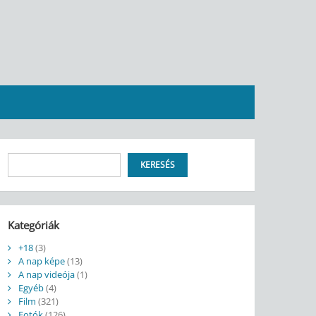
Keresés
KERESÉS
Kategóriák
+18
(3)
A nap képe
(13)
A nap videója
(1)
Egyéb
(4)
Film
(321)
Fotók
(126)