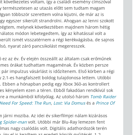
it következetes voltam, így a családi esemény címszóval
 így természetesen az utazás előtt sem tudtam magam
gyan többször szerettem volna kijutni, de már az is
gy egyszer sikerült strandrolni. Ahogyan az lenni szokott
n leégtem, melynek következtében majdnem három hétig
nálatos módon lebetegedtem, így az kihatással volt a
került ismét visszatérnem a régi kerékvágásba, de sajnos
lsó, nyarat záró pancsikolást megeresszek.
ez az év. Év elején összeállt az általam csak erőműnek
llemes órákat tudhattam magaménak. Év közben persze
t pár impulzus vásárlást is időzítenem. Első körben a régi
 2.1-es hangfalszett boldog tulajdonosa lettem. Utóbbi
át. Ebben a hónapban pedig egy Xbox 360-as kontrollert
jes kényelem ezen a téren. Ebből fakadóan rendkívül sok
ére a munkámból kifolyólag. Az utolsó három
Tomb Raider
Need For Speed: The Run
,
Lost: Via Domus
és a
Prince Of
járni moziba. Az idei év sikerfilmjei nálam kizárásos
g Spider-man
volt. Utóbbi már Blu-Ray lemezen fent
mas nagy csalódás volt. Digitális adathordozók terén
, így el is kezdtem az eredeti kópiák gyűjtését. 1-2