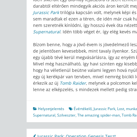
darabtól eltérően mindegyik akciós áron került m
Jurassic Park
trilógia kapcsán volt, melynek képi é
sem maradtak el ezen a téren, de idén már csak
nem szeretnék kínlódni, így hosszú évek óta nézett
Supernatural
. Idén több véget ér, így elég kevés
Bízom benne, hogy a jövő évem is jövedelmező le
de jelentősen kevesebbek, mint tavaly ilyenkor. S
egy újabb tévé kerül megvásárlásra, így az enyém k
Mivel még használható, így havi szinten egy kisebb
hogy ha véletlenül beütne valami legyen hová nyúl
egy új kerékpár van tervben, mivel nemrég bicikli 
érkezik az új
Tomb Raider
, melynek a polcomon kel
lenne az elképzelés, s mindezek mellett pedig stra
Helyzetjelentés
Évértékelő
,
Jurassic Park
,
Lost
,
munk
Supernatural
,
Szilveszter
,
The amazing spider-man
,
Tomb Ra
Jurassic Park: Operation Genesis Teszt