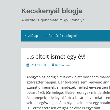
Skip
to
Kecskenyál blogja
content
A virtuális gondolataim gyűjtőhelye
Kezdőlap
Információk a Blogról
…s eltelt ismét egy év!
2012.12.31.
Kecskenyál
Ahogyan az eddig eltelt évek alatt most sem marad
szilveszter napján. Bár továbbra sem kedvenc ünn
számít ünnepnek, s mindezek mellett egyszerűen ku
petárdázók tömkelege, illetve részegek mindenfele
Az ünnepek – de leginkább a karácsony – miatt rend
volt. Az egész leginkább olyan volt, mint egy hatal
is. Természetesen ez igaz az évre is egyaránt.