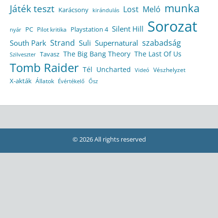
munka
Játék teszt
Lost
Meló
Karácsony
kirándulás
Sorozat
Silent Hill
Playstation 4
PC
Pilot kritika
nyár
Strand
szabadság
South Park
Suli
Supernatural
The Big Bang Theory
The Last Of Us
Tavasz
Szilveszter
Tomb Raider
Tél
Uncharted
Vészhelyzet
Videó
X-akták
Állatok
Évértékelő
Ősz
© 2026 All rights reserved