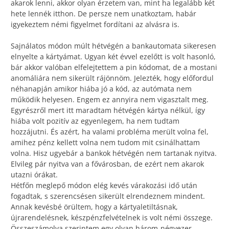
akarok lenni, akkor olyan érzetem van, mint ha legalább két
hete lennék itthon. De persze nem unatkoztam, habár
igyekeztem némi figyelmet fordítani az alvásra is.
Sajnálatos módon múlt hétvégén a bankautomata sikeresen
elnyelte a kártyámat. Ugyan két évvel ezelőtt is volt hasonló,
bár akkor valóban elfelejtettem a pin kódomat, de a mostani
anomáliára nem sikerült rájönnöm. Jelezték, hogy előfordul
néhanapján amikor hiába jó a kód, az autómata nem
működik helyesen. Engem ez annyira nem vigasztalt meg.
Egyrészről mert itt maradtam hétvégén kártya nélkül, így
hiába volt pozitív az egyenlegem, ha nem tudtam
hozzájutni. És azért, ha valami probléma merült volna fel,
amihez pénz kellett volna nem tudom mit csinálhattam
volna. Hisz ugyebár a bankok hétvégén nem tartanak nyitva.
Elvileg pár nyitva van a fővárosban, de ezért nem akarok
utazni órákat.
Hétfőn meglepő módon elég kevés várakozási idő után
fogadtak, s szerencsésen sikerült elrendeznem mindent.
Annak kevésbé örültem, hogy a kártyaletiltásnak,
újrarendelésnek, készpénzfelvételnek is volt némi összege.
Összeszámolva szerintem egy olyan három-négyezer