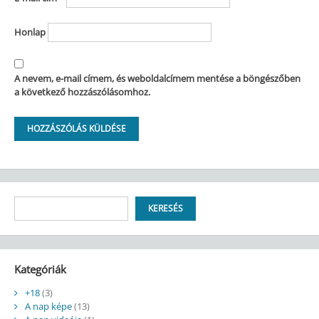
Honlap
A nevem, e-mail címem, és weboldalcímem mentése a böngészőben
a következő hozzászólásomhoz.
Keresés
KERESÉS
Kategóriák
+18
(3)
A nap képe
(13)