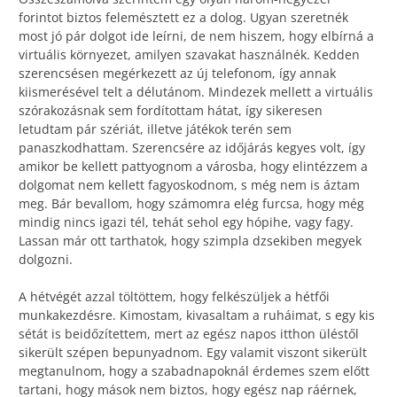
forintot biztos felemésztett ez a dolog. Ugyan szeretnék
most jó pár dolgot ide leírni, de nem hiszem, hogy elbírná a
virtuális környezet, amilyen szavakat használnék. Kedden
szerencsésen megérkezett az új telefonom, így annak
kiismerésével telt a délutánom. Mindezek mellett a virtuális
szórakozásnak sem fordítottam hátat, így sikeresen
letudtam pár szériát, illetve játékok terén sem
panaszkodhattam. Szerencsére az időjárás kegyes volt, így
amikor be kellett pattyognom a városba, hogy elintézzem a
dolgomat nem kellett fagyoskodnom, s még nem is áztam
meg. Bár bevallom, hogy számomra elég furcsa, hogy még
mindig nincs igazi tél, tehát sehol egy hópihe, vagy fagy.
Lassan már ott tarthatok, hogy szimpla dzsekiben megyek
dolgozni.
A hétvégét azzal töltöttem, hogy felkészüljek a hétfői
munkakezdésre. Kimostam, kivasaltam a ruháimat, s egy kis
sétát is beidőzítettem, mert az egész napos itthon üléstől
sikerült szépen bepunyadnom. Egy valamit viszont sikerült
megtanulnom, hogy a szabadnapoknál érdemes szem előtt
tartani, hogy mások nem biztos, hogy egész nap ráérnek,