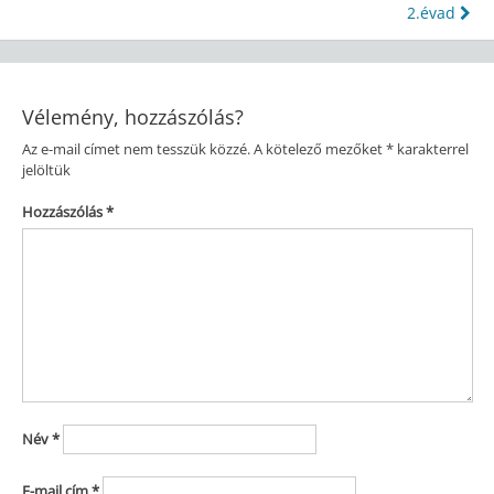
2.évad
navigáció
Vélemény, hozzászólás?
Az e-mail címet nem tesszük közzé.
A kötelező mezőket
*
karakterrel
jelöltük
Hozzászólás
*
Név
*
E-mail cím
*