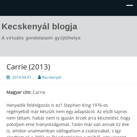
Kecskenyál blogja
A virtuális gondolataim gyűjtőhelye
Carrie (2013)
2014.04.01.
Kecskenyál
Magyar cím:
Carrie
Hanyadik feldolgozás is ez?
Stephen King
1976-os
regényéből már készült nem egy adaptáció. Az elsőt sajnos
nem láttam, habár nem is igazán érzek arra késztetést, hogy
pótoljam eme hiányosságomat. Talán már van annak tíz éve
is, amikor unalmamban váltogattam a csatornákat, s így