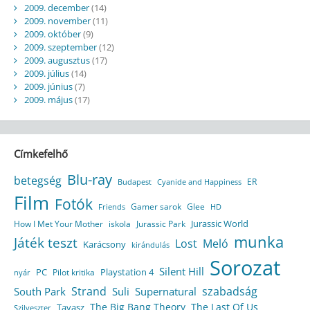
2009. december
(14)
2009. november
(11)
2009. október
(9)
2009. szeptember
(12)
2009. augusztus
(17)
2009. július
(14)
2009. június
(7)
2009. május
(17)
Címkefelhő
Blu-ray
betegség
ER
Budapest
Cyanide and Happiness
Film
Fotók
Gamer sarok
Glee
HD
Friends
Jurassic World
How I Met Your Mother
iskola
Jurassic Park
munka
Játék teszt
Lost
Meló
Karácsony
kirándulás
Sorozat
Silent Hill
Playstation 4
PC
Pilot kritika
nyár
Strand
szabadság
South Park
Suli
Supernatural
The Big Bang Theory
The Last Of Us
Tavasz
Szilveszter