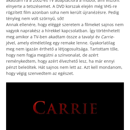
akadtam rá a 2002-es TV adaptációra a műből, ami viszont
elnyerte a tetszésemet. A DVD korszak elején még VHS-re
rögzített film azonban soha nem került újranézésre. Pedig
tényleg nem volt szörnyű, sőt!
Annak ellenére, hogy eléggé szeretem a filmeket sajnos nem
vagyok naprakész a hírekkel kapcsolatban. Így történhetett
meg amikor a TV-ben akadtam össze a tavalyi év
Carrie-
jével, amely elméletileg egy remake lenne. Gyakorlatilag
meg nem igazán érthető a létjogosultsága. Tartottam tőle,
hogy nem fogja megütni a színvonalat, de azért
reménykedtem, hogy azért élvezhető lesz, ha már ennyi
pénzt beleöltek. Hát sajnos nem lett az. Azt kell mondanom,
hogy végig szenvedtem az egészet.