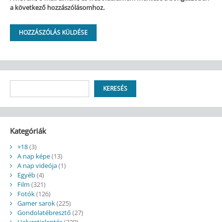
a következő hozzászólásomhoz.
Keresés
KERESÉS
Kategóriák
+18
(3)
A nap képe
(13)
A nap videója
(1)
Egyéb
(4)
Film
(321)
Fotók
(126)
Gamer sarok
(225)
Gondolatébresztő
(27)
Helyzetjelentés
(329)