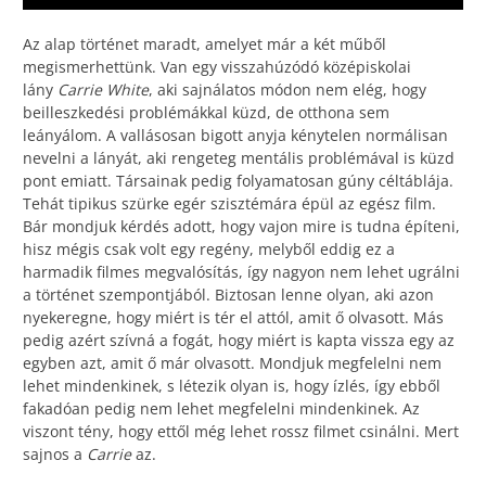
Az alap történet maradt, amelyet már a két műből
megismerhettünk. Van egy visszahúzódó középiskolai
lány
Carrie White
, aki sajnálatos módon nem elég, hogy
beilleszkedési problémákkal küzd, de otthona sem
leányálom. A vallásosan bigott anyja kénytelen normálisan
nevelni a lányát, aki rengeteg mentális problémával is küzd
pont emiatt. Társainak pedig folyamatosan gúny céltáblája.
Tehát tipikus szürke egér szisztémára épül az egész film.
Bár mondjuk kérdés adott, hogy vajon mire is tudna építeni,
hisz mégis csak volt egy regény, melyből eddig ez a
harmadik filmes megvalósítás, így nagyon nem lehet ugrálni
a történet szempontjából. Biztosan lenne olyan, aki azon
nyekeregne, hogy miért is tér el attól, amit ő olvasott. Más
pedig azért szívná a fogát, hogy miért is kapta vissza egy az
egyben azt, amit ő már olvasott. Mondjuk megfelelni nem
lehet mindenkinek, s létezik olyan is, hogy ízlés, így ebből
fakadóan pedig nem lehet megfelelni mindenkinek. Az
viszont tény, hogy ettől még lehet rossz filmet csinálni. Mert
sajnos a
Carrie
az.