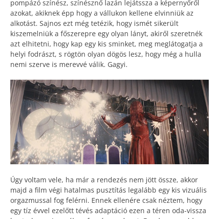
pompázó színész, színésznő lazán lejátssza a képernyőről
azokat, akiknek épp hogy a vállukon kellene elvinniük az
alkotást. Sajnos ezt még tetézik, hogy ismét sikerült
kiszemelniük a főszerepre egy olyan lányt, akiről szeretnék
azt elhitetni, hogy kap egy kis sminket, meg meglátogatja a
helyi fodrászt, s rögtön olyan dögös lesz, hogy még a hulla
nemi szerve is merevvé válik. Gagyi.
Úgy voltam vele, ha már a rendezés nem jött össze, akkor
majd a film végi hatalmas pusztítás legalább egy kis vizuális
orgazmussal fog felérni. Ennek ellenére csak néztem, hogy
egy tíz évvel ezelőtt tévés adaptáció ezen a téren oda-vissza