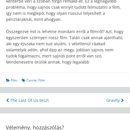
kenterbe veri a szóban forgó remake-et. Ez a legnagyobb
probléma, hogy sajnos csak ennyit tudott felmutatni a film,
így nem is meglepő, hogy olyan rosszul teljesített a
pénztáraknál, mint ahogyan.
Összegezve mit is lehetne mondani erről a filmről? Azt, hogy
egyszerűen szörnyen rossz film. Talán csak annak ajánlható,
aki egy éjszaka nem tud aludni, s véletlenül ráakad
valamelyik adón, ahol épp ez megy. Jobban sajnos nem
tudok fogalmazni, mert sajnos pont erről van szó.
Mindenesetre örülök annak, hogy legalább
Film
Carrie
,
Film
Bejegyzés
The Last Of Us teszt
Gravity
navigáció
Vélemény, hozzászólás?