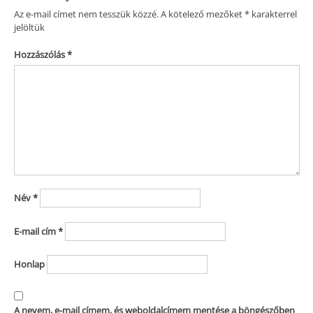
Az e-mail címet nem tesszük közzé.
A kötelező mezőket
*
karakterrel
jelöltük
Hozzászólás
*
Név
*
E-mail cím
*
Honlap
A nevem, e-mail címem, és weboldalcímem mentése a böngészőben