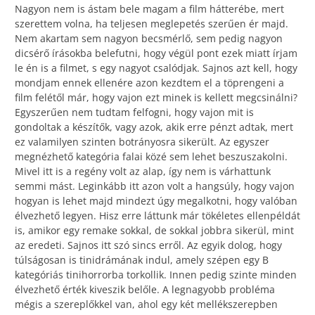
Nagyon nem is ástam bele magam a film hátterébe, mert
szerettem volna, ha teljesen meglepetés szerűen ér majd.
Nem akartam sem nagyon becsmérlő, sem pedig nagyon
dicsérő írásokba belefutni, hogy végül pont ezek miatt írjam
le én is a filmet, s egy nagyot csalódjak. Sajnos azt kell, hogy
mondjam ennek ellenére azon kezdtem el a töprengeni a
film felétől már, hogy vajon ezt minek is kellett megcsinálni?
Egyszerűen nem tudtam felfogni, hogy vajon mit is
gondoltak a készítők, vagy azok, akik erre pénzt adtak, mert
ez valamilyen szinten botrányosra sikerült. Az egyszer
megnézhető kategória falai közé sem lehet beszuszakolni.
Mivel itt is a regény volt az alap, így nem is várhattunk
semmi mást. Leginkább itt azon volt a hangsúly, hogy vajon
hogyan is lehet majd mindezt úgy megalkotni, hogy valóban
élvezhető legyen. Hisz erre láttunk már tökéletes ellenpéldát
is, amikor egy remake sokkal, de sokkal jobbra sikerül, mint
az eredeti. Sajnos itt szó sincs erről. Az egyik dolog, hogy
túlságosan is tinidrámának indul, amely szépen egy B
kategóriás tinihorrorba torkollik. Innen pedig szinte minden
élvezhető érték kiveszik belőle. A legnagyobb probléma
mégis a szereplőkkel van, ahol egy két mellékszerepben