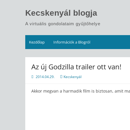
Skip
to
Kecskenyál blogja
content
A virtuális gondolataim gyűjtőhelye
Kezdőlap
Információk a Blogról
Az új Godzilla trailer ott van!
2014.04.29.
Kecskenyál
Akkor megvan a harmadik film is biztosan, amit m