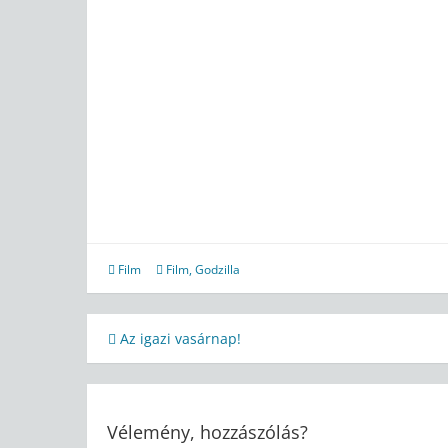
Film
Film
,
Godzilla
Bejegyzés
Az igazi vasárnap!
navigáció
Vélemény, hozzászólás?