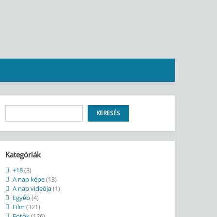
Keresés
KERESÉS
Kategóriák
+18
(3)
A nap képe
(13)
A nap videója
(1)
Egyéb
(4)
Film
(321)
Fotók
(126)