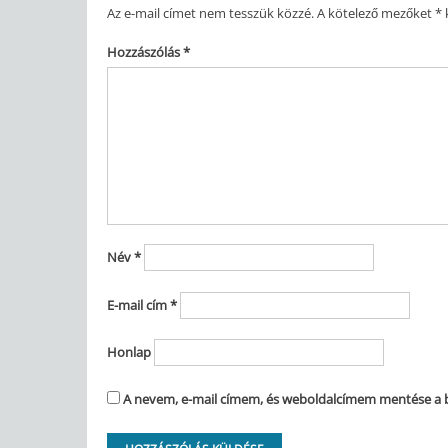
Az e-mail címet nem tesszük közzé.
A kötelező mezőket
*
k
Hozzászólás
*
Név
*
E-mail cím
*
Honlap
A nevem, e-mail címem, és weboldalcímem mentése a