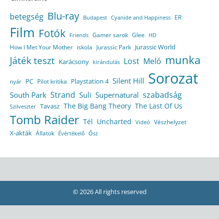
Blu-ray
betegség
ER
Budapest
Cyanide and Happiness
Film
Fotók
Gamer sarok
Glee
HD
Friends
Jurassic World
How I Met Your Mother
iskola
Jurassic Park
munka
Játék teszt
Lost
Meló
Karácsony
kirándulás
Sorozat
Silent Hill
Playstation 4
PC
Pilot kritika
nyár
Strand
szabadság
South Park
Suli
Supernatural
The Big Bang Theory
The Last Of Us
Tavasz
Szilveszter
Tomb Raider
Tél
Uncharted
Vészhelyzet
Videó
X-akták
Állatok
Évértékelő
Ősz
© 2026 All rights reserved