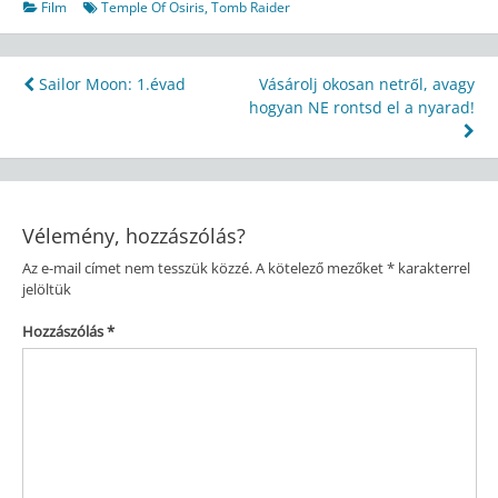
Film
Temple Of Osiris
,
Tomb Raider
Bejegyzés
Sailor Moon: 1.évad
Vásárolj okosan netről, avagy
hogyan NE rontsd el a nyarad!
navigáció
Vélemény, hozzászólás?
Az e-mail címet nem tesszük közzé.
A kötelező mezőket
*
karakterrel
jelöltük
Hozzászólás
*