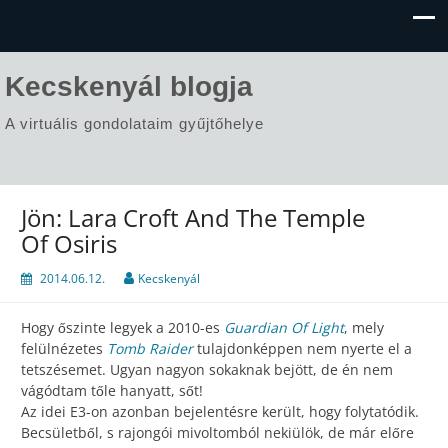
Kecskenyál blogja
A virtuális gondolataim gyűjtőhelye
Jön: Lara Croft And The Temple
Of Osiris
2014.06.12.
Kecskenyál
Hogy őszinte legyek a 2010-es
Guardian Of Light
, mely
felülnézetes
Tomb Raider
tulajdonképpen nem nyerte el a
tetszésemet. Ugyan nagyon sokaknak bejött, de én nem
vágódtam tőle hanyatt, sőt!
Az idei E3-on azonban bejelentésre került, hogy folytatódik.
Becsületből, s rajongói mivoltomból nekiülök, de már előre