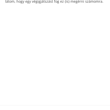
látom, hogy egy végigjátszást fog ez (is) megérni számomra.