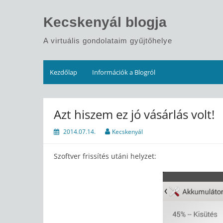
Skip
to
Kecskenyál blogja
content
A virtuális gondolataim gyűjtőhelye
Kezdőlap
Információk a Blogról
Azt hiszem ez jó vásárlás volt!
2014.07.14.
Kecskenyál
Szoftver frissítés utáni helyzet: