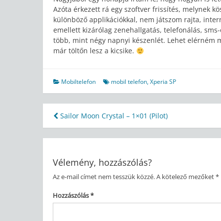
Azóta érkezett rá egy szoftver frissítés, melynek 
különböző applikációkkal, nem játszom rajta, inte
emellett kizárólag zenehallgatás, telefonálás, sms
több, mint négy napnyi készenlét. Lehet elérném m
már töltőn lesz a kicsike.
Mobiltelefon
mobil telefon
,
Xperia SP
Bejegyzés
Sailor Moon Crystal – 1×01 (Pilot)
navigáció
Vélemény, hozzászólás?
Az e-mail címet nem tesszük közzé.
A kötelező mezőket
*
Hozzászólás
*