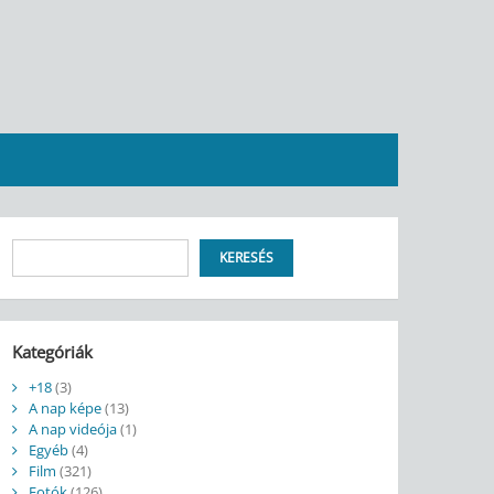
Keresés
KERESÉS
Kategóriák
+18
(3)
A nap képe
(13)
A nap videója
(1)
Egyéb
(4)
Film
(321)
Fotók
(126)