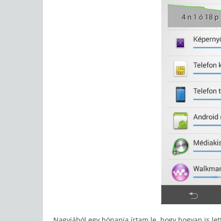
Nagyjából egy hónapja írtam le, hogy hogyan is l