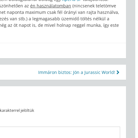
köszönhetően az
én használatomban
(nincsenek teletömve
rnet naponta maximum csak fél órányi van rajta használva,
-ezés van stb.) a legmagasabb üzemidő töltés nélkül a
ég az öt napot is, de mivel holnap reggel munka, így este
Immáron biztos: Jön a Jurassic World!
karakterrel jelöltük