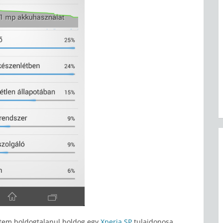
ettem boldogtalanul boldog egy
Xperia SP
tulajdonosa.