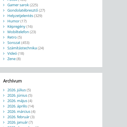
Gamer sarok
(225)
Gondolatébresztő
(27)
Helyzetjelentés
(329)
Humor
(17)
Képregény
(16)
Mobiltelefon
(23)
Retro
(5)
Sorozat
(453)
Számítástechnika
(24)
Videó
(18)
Zene
(8)
Archívum
2026. július
(5)
2026. június
(5)
2026. május
(4)
2026. április
(14)
2026. március
(4)
2026. február
(3)
2026. január
(7)