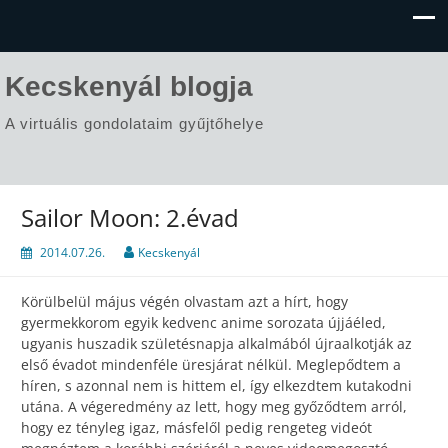
Kecskenyál blogja
A virtuális gondolataim gyűjtőhelye
Sailor Moon: 2.évad
2014.07.26.
Kecskenyál
Körülbelül május végén olvastam azt a hírt, hogy
gyermekkorom egyik kedvenc anime sorozata újjáéled,
ugyanis huszadik születésnapja alkalmából újraalkotják az
első évadot mindenféle üresjárat nélkül. Meglepődtem a
híren, s azonnal nem is hittem el, így elkezdtem kutakodni
utána. A végeredmény az lett, hogy meg győződtem arról,
hogy ez tényleg igaz, másfelől pedig rengeteg videót