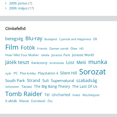
2009. június
(7)
2009. május
(17)
Címkefelhő
Blu-ray
betegség
ER
Budapest
Cyanide and Happiness
Film
Fotók
Gamer sarok
Glee
HD
Friends
Jurassic World
How I Met Your Mother
iskola
Jurassic Park
munka
Játék teszt
Lost
Meló
Karácsony
kirándulás
Sorozat
Silent Hill
Playstation 4
PC
Pilot kritika
nyár
Strand
szabadság
South Park
Suli
Supernatural
The Big Bang Theory
The Last Of Us
Tavasz
Szilveszter
Tomb Raider
Tél
Uncharted
Vészhelyzet
Videó
X-akták
Állatok
Évértékelő
Ősz