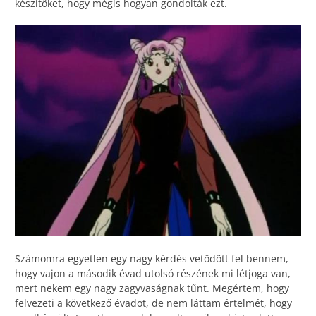
készítőket, hogy mégis hogyan gondolták ezt.
Számomra egyetlen egy nagy kérdés vetődött fel bennem,
hogy vajon a második évad utolsó részének mi létjoga van,
mert nekem egy nagy zagyvaságnak tűnt. Megértem, hogy
felvezeti a következő évadot, de nem láttam értelmét, hogy