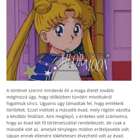
A történet szerint mindenki éli a maga életét tovább
méghozzá úgy, hogy időközben tündéri mivoltukról
fogalmuk sincs. Ugyanis úgy támadtak fel, hogy emlékeik
törlődtek. Ezzel indított a második évad, mely rögtön vázolta
a későbbi felállást. Ami meglepő, s érdekes volt számomra,
hogy az évad két fő történetszállal rendelkezett, de csak a
második volt az, amelyik tényleges módon erőteljesebb volt.
Ugyan ennek ellenére tökéletesen élvezhető volt az évad.