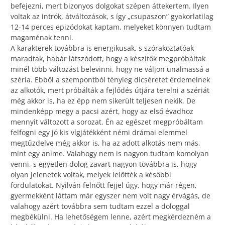
befejezni, mert bizonyos dolgokat szépen áttekertem. Ilyen
voltak az intrók, átváltozások, s így „csupaszon” gyakorlatilag
12-14 perces epizódokat kaptam, melyeket könnyen tudtam
magaménak tenni.
A karakterek továbbra is energikusak, s szórakoztatóak
maradtak, habár látszódott, hogy a készítők megpróbáltak
minél több változást belevinni, hogy ne váljon unalmassá a
széria. Ebből a szempontból tényleg dicséretet érdemelnek
az alkotók, mert próbálták a fejlődés útjára terelni a szériát
még akkor is, ha ez épp nem sikerült teljesen nekik. De
mindenképp megy a pacsi azért, hogy az első évadhoz
mennyit változott a sorozat. Én az egészet megpróbáltam
felfogni egy jó kis vígjátékként némi drámai elemmel
megtűzdelve még akkor is, ha az adott alkotás nem más,
mint egy anime. Valahogy nem is nagyon tudtam komolyan
venni, s egyetlen dolog zavart nagyon továbbra is, hogy
olyan jelenetek voltak, melyek lelőtték a későbbi
fordulatokat. Nyilván felnőtt fejjel úgy, hogy már régen,
gyermekként láttam már egyszer nem volt nagy érvágás, de
valahogy azért továbbra sem tudtam ezzel a dologgal
megbékülni. Ha lehetőségem lenne, azért megkérdezném a