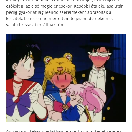
csókolt (!) az első megjelenésekor. Későbbi átalakulása után
pedig gyakorlatilag leendő szerelmeként ábrázolták a
készítők. Lehet én nem értettem teljesen, de nekem ez
valahol kissé aberráltnak tűnt.
Ami viszont teljes mértékben tetszett az a történet vezetés