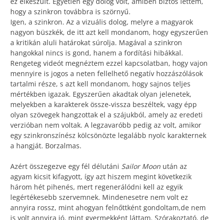
ez elkészült. Egyetlen egy dolog volt, amiben biztos lettem,
hogy a szinkron továbbra is szörnyű.
Igen, a szinkron. Az a vizuális dolog, melyre a magyarok
nagyon büszkék, de itt azt kell mondanom, hogy egyszerűen
a kritikán aluli határokat súrolja. Magával a szinkron
hangokkal nincs is gond, hanem a fordítási hibákkal.
Rengeteg videót megnéztem ezzel kapcsolatban, hogy vajon
mennyire is jogos a neten fellelhető negatív hozzászólások
tartalmi része, s azt kell mondanom, hogy sajnos teljes
mértékben igazak. Egyszerűen akadtak olyan jelenetek,
melyekben a karakterek össze-vissza beszéltek, vagy épp
olyan szövegek hangzottak el a szájukból, amely az eredeti
verzióban nem voltak. A legzavaróbb pedig az volt, amikor
egy szinkronszínész kölcsönözte legalább nyolc karakternek
a hangját. Borzalmas.
Azért összegezve egy fél délutáni
Sailor Moon
után az
agyam kicsit kifagyott, így azt hiszem megint következik
három hét pihenés, mert regenerálódni kell az egyik
legértékesebb szervemnek. Mindenesetre nem volt ez
annyira rossz, mint ahogyan felnőttként gondoltam,de nem
is volt annyira jó, mint gyermekként láttam. Szórakoztató, de