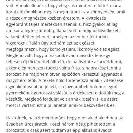
volt. Annak ellenére, hogy elég sok mindent ellőttek már a
korai epizódokban mégis megmaradt az a könnyedség, amit
a részek megnézése közben éreztem. A kivitelezés
egyébiránt teljes mértékben zseniális, hisz gyakorlatilag
amikor a legfeszültebb pillanat volt mindig bekövetkezett
valami idétlen jelenet, amelyen az ember jót tudott
vigyorogni. Talán úgy tudnám ezt az egészet
megfogalmazni, hogy komolytalanul komoly volt az egész.
Meglepő volt, hogy a második évad második fele egy
teljesen új történettel állt elő, de ha őszinte akarnék lenni,
akkor elég nehezen tudott volna friss, s naprakész lenni a
sorozat, ha majdnem ötven epizódon keresztül ugyanazt a
dolgot erőltetik. A fekete hold történetszálának kivitelezése
egyébként valóban jó lett, s a jövendőbeli holdhercegnő
gyermekének gonosszá válását is érdekesen oldották meg a
készítők. Meglepő fordulat volt annak idején is, de azért
most is vártam ezt a pillanatot, amikor bekövetkezik ez.
Hazudnék, ha azt mondanám, hogy nem akadtak ebben az
évadban üresjáratok. Közel három hétig pihentettem a
sorozatot, s csak azért tudtam az épp aktuális évadot