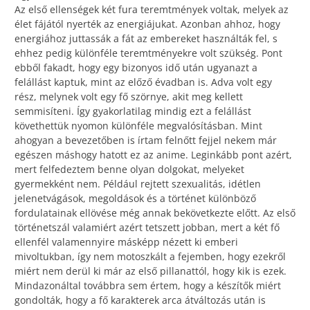
Az első ellenségek két fura teremtmények voltak, melyek az
élet fájától nyerték az energiájukat. Azonban ahhoz, hogy
energiához juttassák a fát az embereket használták fel, s
ehhez pedig különféle teremtményekre volt szükség. Pont
ebből fakadt, hogy egy bizonyos idő után ugyanazt a
felállást kaptuk, mint az előző évadban is. Adva volt egy
rész, melynek volt egy fő szörnye, akit meg kellett
semmisíteni. Így gyakorlatilag mindig ezt a felállást
követhettük nyomon különféle megvalósításban. Mint
ahogyan a bevezetőben is írtam felnőtt fejjel nekem már
egészen máshogy hatott ez az anime. Leginkább pont azért,
mert felfedeztem benne olyan dolgokat, melyeket
gyermekként nem. Például rejtett szexualitás, idétlen
jelenetvágások, megoldások és a történet különböző
fordulatainak ellövése még annak bekövetkezte előtt. Az első
történetszál valamiért azért tetszett jobban, mert a két fő
ellenfél valamennyire másképp nézett ki emberi
mivoltukban, így nem motoszkált a fejemben, hogy ezekről
miért nem derül ki már az első pillanattól, hogy kik is ezek.
Mindazonáltal továbbra sem értem, hogy a készítők miért
gondolták, hogy a fő karakterek arca átváltozás után is