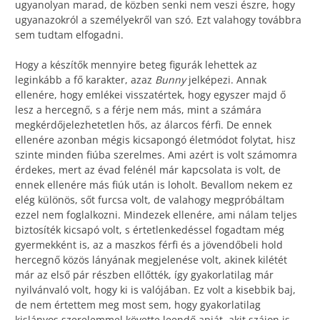
ugyanolyan marad, de közben senki nem veszi észre, hogy
ugyanazokról a személyekről van szó. Ezt valahogy továbbra
sem tudtam elfogadni.
Hogy a készítők mennyire beteg figurák lehettek az
leginkább a fő karakter, azaz
Bunny
jelképezi. Annak
ellenére, hogy emlékei visszatértek, hogy egyszer majd ő
lesz a hercegnő, s a férje nem más, mint a számára
megkérdőjelezhetetlen hős, az álarcos férfi. De ennek
ellenére azonban mégis kicsapongó életmódot folytat, hisz
szinte minden fiúba szerelmes. Ami azért is volt számomra
érdekes, mert az évad felénél már kapcsolata is volt, de
ennek ellenére más fiúk után is loholt. Bevallom nekem ez
elég különös, sőt furcsa volt, de valahogy megpróbáltam
ezzel nem foglalkozni. Mindezek ellenére, ami nálam teljes
biztosíték kicsapó volt, s értetlenkedéssel fogadtam még
gyermekként is, az a maszkos férfi és a jövendőbeli hold
hercegnő közös lányának megjelenése volt, akinek kilétét
már az első pár részben ellőtték, így gyakorlatilag már
nyilvánvaló volt, hogy ki is valójában. Ez volt a kisebbik baj,
de nem értettem meg most sem, hogy gyakorlatilag
kislányos szerelemmel követte leendő apját, akit szájon is