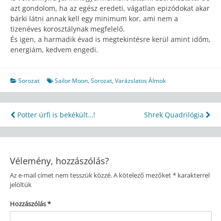
azt gondolom, ha az egész eredeti, vágatlan epizódokat akar
bárki látni annak kell egy minimum kor, ami nem a
tizenéves korosztálynak megfelelő.
És igen, a harmadik évad is megtekintésre kerül amint időm,
energiám, kedvem engedi.
Sorozat
Sailor Moon
,
Sorozat
,
Varázslatos Álmok
Bejegyzés
Potter úrfi is bekékült…!
Shrek Quadrilógia
navigáció
Vélemény, hozzászólás?
Az e-mail címet nem tesszük közzé.
A kötelező mezőket
*
karakterrel
jelöltük
Hozzászólás
*