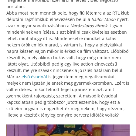
megnéztem a korábbi szériáról a neves videomegosztó
portálon.
Abba most nem mennék bele, hogy fiú létemre a az RTL klub
délutáni rajzfilmklub elnevezésén belül a
Sailor Moon
nyert,
azaz magyar vonatkozásában a
Varázslatos álmok
. Ugyan
mindenkinek van ízlése, s azt bírálni csak kivételes esetben
lehet, mint ahogy itt is. Mindenesetre mindkét alkotás
nekem örök emlék marad, s vártam is, hogy a pletykákkal
napra készen vajon mikor is érkezik a film változat. Előbbiből
készült is, mely akkora bukás volt, hogy még ember nem
látott olyat. Utóbbiból pedig egy live action elnevezésű
készült, melyre szavak nincsenek a jó ízlés határain belül.
Már az
első évadnál
is jegyeztem meg negatívumokat,
melyek nem igazán jelentek meg gyermekkoromban. Ezért is
volt érdekes, mikor felnőtt fejjel újranéztem azt, amit
gyermekként rajongásig szerettem. A második évaddal
kapcsolatban pedig többször jutott eszembe, hogy ezt a
szüleim hogyan is engedhették meg nekem, hogy nézzem,
illetve a készítők tényleg ennyire perverz idióták voltak?