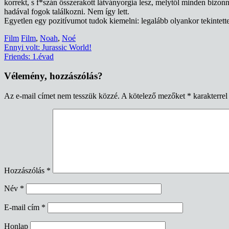
korrekt, s f*szán összerakott látványorgia lesz, melytől minden bizon
hadával fogok találkozni. Nem így lett.
Egyetlen egy pozitívumot tudok kiemelni: legalább olyankor tekintet
Film
Film
,
Noah
,
Noé
Bejegyzés
Ennyi volt: Jurassic World!
Friends: 1.évad
navigáció
Vélemény, hozzászólás?
Az e-mail címet nem tesszük közzé.
A kötelező mezőket
*
karakterrel 
Hozzászólás
*
Név
*
E-mail cím
*
Honlap