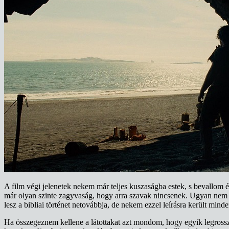
A film végi jelenetek nekem már teljes kuszaságba estek, s bevallom 
már olyan szinte zagyvaság, hogy arra szavak nincsenek. Ugyan nem f
lesz a bibliai történet netovábbja, de nekem ezzel leírásra került mind
Ha összegeznem kellene a látottakat azt mondom, hogy egyik legrossz