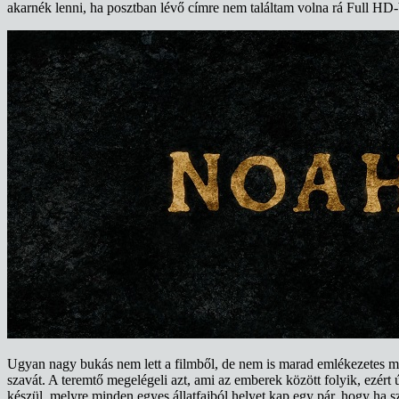
akarnék lenni, ha posztban lévő címre nem találtam volna rá Full HD-
Ugyan nagy bukás nem lett a filmből, de nem is marad emlékezetes 
szavát. A teremtő megelégeli azt, ami az emberek között folyik, ezért 
készül, melyre minden egyes állatfajból helyet kap egy pár, hogy ha sz