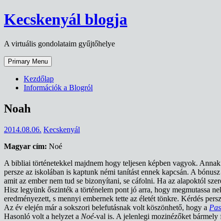
Skip
Kecskenyál blogja
to
content
A virtuális gondolataim gyűjtőhelye
Primary Menu
Kezdőlap
Információk a Blogról
Noah
2014.08.06.
Kecskenyál
Magyar cím:
Noé
A bibliai történetekkel majdnem hogy teljesen képben vagyok. Annak i
persze az iskolában is kaptunk némi tanítást ennek kapcsán. A bónusz
amit az ember nem tud se bizonyítani, se cáfolni. Ha az alapoktól sze
Hisz legyünk őszinték a történelem pont jó arra, hogy megmutassa nekün
eredményezett, s mennyi embernek tette az életét tönkre. Kérdés pers
Az év elején már a sokszori belefutásnak volt köszönhető, hogy a
Pas
Hasonló volt a helyzet a
Noé
-val is. A jelenlegi mozinézőket bármely