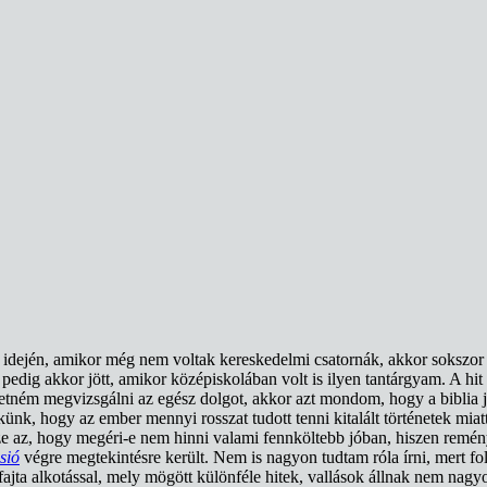
dején, amikor még nem voltak kereskedelmi csatornák, akkor sokszor fu
 pedig akkor jött, amikor középiskolában volt is ilyen tantárgyam. A h
retném megvizsgálni az egész dolgot, akkor azt mondom, hogy a biblia ja
k, hogy az ember mennyi rosszat tudott tenni kitalált történetek miatt,
ze az, hogy megéri-e nem hinni valami fennköltebb jóban, hiszen remén
sió
végre megtekintésre került. Nem is nagyon tudtam róla írni, mert f
 fajta alkotással, mely mögött különféle hitek, vallások állnak nem nag