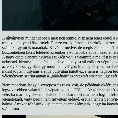
A látványnak mindenképpen meg kell lennie, hisz nem lehet ebből a s
mint valamilyen kőszörnyek. Persze erre kitérnek a készítők, miszerin
szálltak, így ott is maradtak. Kővé dermedve, de mégis élettel tele. T
köszönhetően kicsit felébred az ember a kómából, s abban kezd el rem
A nagy csatajelenetre nyilván szükség volt, s valamiféle realitást is 
nehéznek bizonyult eme feladat, de valamelyest sikerült ezt végrehajt
az esővíz összegyűlt, s így mosta el a világot. Itt a napfény azonnal e
mosolyogtam, ugyanis eléggé bugyután hatott ez, s nem is nagyon tudta
véleményem szerint annak a „bárkának” szerkezetét tekintve úgy szét kel
Nem mondom, hogy a szereposztás rossz volt, de példának okáért en
legszívesebben valamit belevágtam volna a TV-be. Az történetbeli öss
vele, ha már megnéztem másfél órát, akkor most már nem fogom fel
jeleneteknél, vagy pedig nem figyeltem eléggé, esetleg tényleg ennyi
halnia. Amikor főhősünk kijelentette a terhes lánynak, hogy ha lányok
számomra.