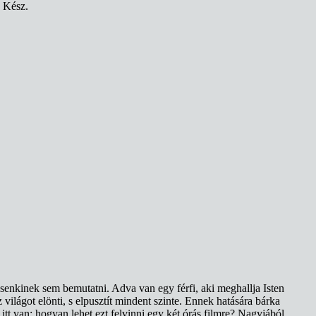
. Kész.
senkinek sem bemutatni. Adva van egy férfi, aki meghallja Isten
világot elönti, s elpusztít mindent szinte. Ennek hatására bárka
itt van: hogyan lehet ezt felvinni egy két órás filmre? Nagyjából