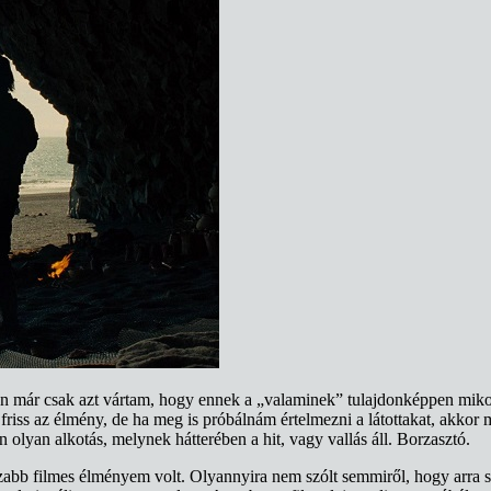
én már csak azt vártam, hogy ennek a „valaminek” tulajdonképpen mikor
riss az élmény, de ha meg is próbálnám értelmezni a látottakat, akkor
en olyan alkotás, melynek hátterében a hit, vagy vallás áll. Borzasztó.
abb filmes élményem volt. Olyannyira nem szólt semmiről, hogy arra s