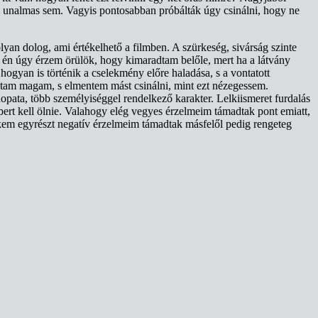
egyen unalmas sem. Vagyis pontosabban próbálták úgy csinálni, hogy ne
an dolog, ami értékelhető a filmben. A szürkeség, sivárság szinte
y én úgy érzem örülök, hogy kimaradtam belőle, mert ha a látvány
gyan is történik a cselekmény előre haladása, s a vontatott
fogtam magam, s elmentem mást csinálni, mint ezt nézegessem.
opata, több személyiséggel rendelkező karakter. Lelkiismeret furdalás
bert kell ölnie. Valahogy elég vegyes érzelmeim támadtak pont emiatt,
ekem egyrészt negatív érzelmeim támadtak másfelől pedig rengeteg