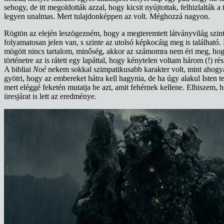
sehogy, de itt megoldották azzal, hogy kicsit nyújtottak, felhizlalták 
legyen unalmas. Mert tulajdonképpen az volt. Méghozzá nagyon.
Rögtön az elején leszögezném, hogy a megteremtett látványvilág szint
folyamatosan jelen van, s szinte az utolsó képkocáig meg is találha
mögött nincs tartalom, minőség, akkor az számomra nem éri meg, hogy 
történetre az is rátett egy lapáttal, hogy kénytelen voltam három (!
A bibliai
Noé
nekem sokkal szimpatikusabb karakter volt, mint ahogyan
gyötri, hogy az embereket hátra kell hagynia, de ha úgy alakul Isten 
mert eléggé feketén mutatja be azt, amit fehérnek kellene. Elhiszem,
üresjárat is lett az eredménye.