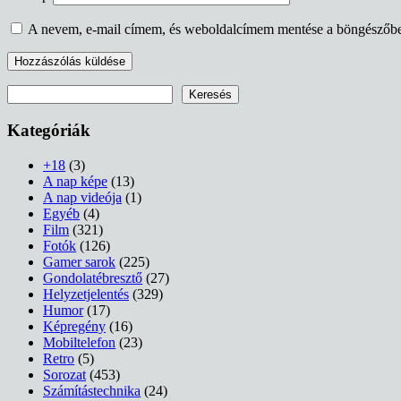
A nevem, e-mail címem, és weboldalcímem mentése a böngészőb
Keresés
Keresés
Kategóriák
+18
(3)
A nap képe
(13)
A nap videója
(1)
Egyéb
(4)
Film
(321)
Fotók
(126)
Gamer sarok
(225)
Gondolatébresztő
(27)
Helyzetjelentés
(329)
Humor
(17)
Képregény
(16)
Mobiltelefon
(23)
Retro
(5)
Sorozat
(453)
Számítástechnika
(24)