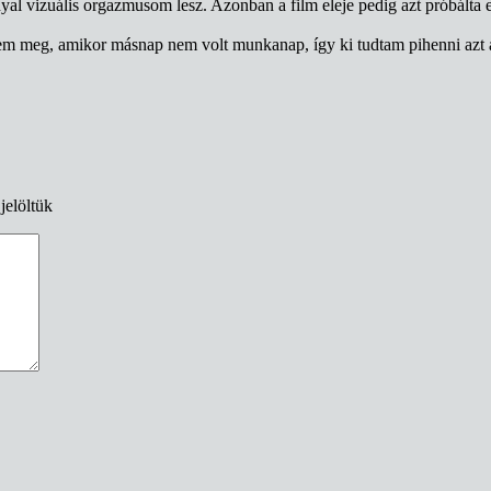
nyal vizuális orgazmusom lesz. Azonban a film eleje pedig azt próbálta 
tem meg, amikor másnap nem volt munkanap, így ki tudtam pihenni azt a
jelöltük