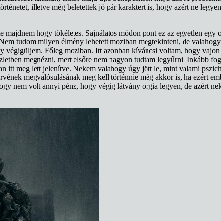
a történetet, illetve még beletettek jó pár karaktert is, hogy azért ne l
e majdnem hogy tökéletes. Sajnálatos módon pont ez az egyetlen egy oly
tó. Nem tudom milyen élmény lehetett moziban megtekinteni, de valahog
végigüljem. Főleg moziban. Itt azonban kíváncsi voltam, hogy vajon ho
) részletben megnézni, mert elsőre nem nagyon tudtam legyűrni. Inkább 
 itt meg lett jelenítve. Nekem valahogy úgy jött le, mint valami pszich
tervének megvalósulásának meg kell történnie még akkor is, ha ezért em
 hogy nem volt annyi pénz, hogy végig látvány orgia legyen, de azért n