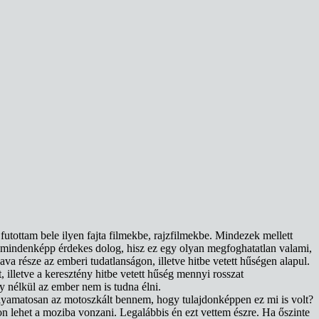
tottam bele ilyen fajta filmekbe, rajzfilmekbe. Mindezek mellett
it mindenképp érdekes dolog, hisz ez egy olyan megfoghatatlan valami,
va része az emberi tudatlanságon, illetve hitbe vetett hűségen alapul.
 illetve a keresztény hitbe vetett hűség mennyi rosszat
y nélkül az ember nem is tudna élni.
olyamatosan az motoszkált bennem, hogy tulajdonképpen ez mi is volt?
yon lehet a moziba vonzani. Legalábbis én ezt vettem észre. Ha őszinte