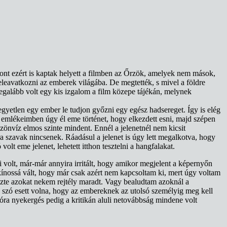
ont ezért is kaptak helyett a filmben az Őrzök, amelyek nem mások,
eleavatkozni az emberek világába. De megtették, s mivel a földre
 legalább volt egy kis izgalom a film közepe tájékán, melynek
 egyetlen egy ember le tudjon győzni egy egész hadsereget. Így is elég
én emlékeimben úgy él eme történet, hogy elkezdett esni, majd szépen
 özönvíz elmos szinte mindent. Ennél a jelenetnél nem kicsit
a szavak nincsenek. Ráadásul a jelenet is úgy lett megalkotva, hogy
lt eme jelenet, lehetett itthon tesztelni a hangfalakat.
uli volt, már-már annyira irritált, hogy amikor megjelent a képernyőn
 kínossá vált, hogy már csak azért nem kapcsoltam ki, mert úgy voltam
ezte azokat nekem rejtély maradt. Vagy bealudtam azoknál a
s szó esett volna, hogy az embereknek az utolsó személyig meg kell
 óra nyekergés pedig a kritikán aluli netovábbság mindene volt