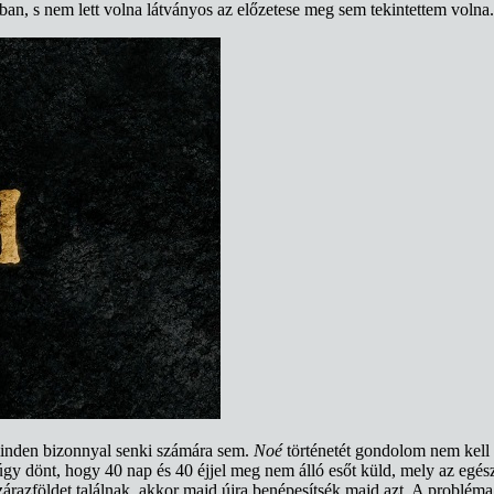
ban, s nem lett volna látványos az előzetese meg sem tekintettem volna
minden bizonnyal senki számára sem.
Noé
történetét gondolom nem kell 
úgy dönt, hogy 40 nap és 40 éjjel meg nem álló esőt küld, mely az egész 
árazföldet találnak, akkor majd újra benépesítsék majd azt. A probléma 