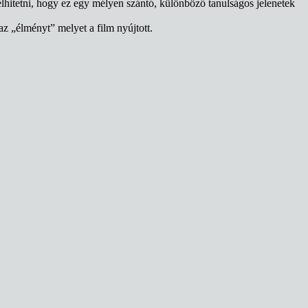
elhitetni, hogy ez egy mélyen szántó, különböző tanulságos jelenetek
z „élményt” melyet a film nyújtott.