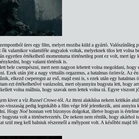
zempontból üres egy film, melyet moziba küld a gyártó. Valószínűleg p
t ők valamikor valamiféle angyalok voltak, melyeknek tilos lett volna b
alán egyetlen értékelhető momentuma történetileg pont ez volt, mert így
énykedni, hogy valami történik is.
kellett bele csempészni, mert nem nagyon lehetett volna megoldani, hogy
ani. Ezek után jött a nagy virtuális orgazmus, a hatalmas özönvíz. Az 
ltűnik, elkezd cseperegni az eső, majd esni is, s ezek után egy hatalmas
m ezt értékelhetővé varázsolni, mert olyannyira bugyuta lett, hogy arr
lett volna mállnia, hogy szavak nem lettek volna rá. Egyre viszont jó vo
gem kiver a víz
Russel Crowe-
tól. Az itteni alakítása nekem kritikán al
ze-visszaság pedig leginkább a film vége felé jelentkezik, ami annyira
adni. Hogy
Noé
honnan vett bizonyos dolgokat, illetve hogyan is értelm
re bugyuta volt a történetvezetés. De nekem nem rémlik, hogy akárhol i
at szül meg kell halniuk részemről a mélypont volt. A későbbi majd fél