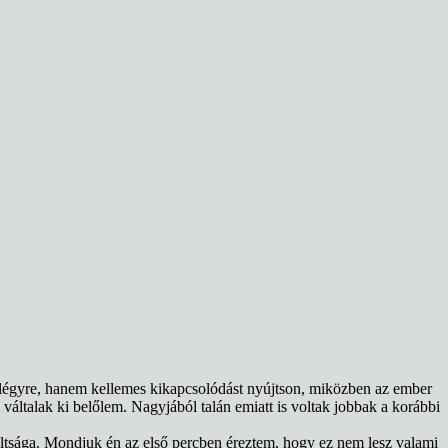
t légyre, hanem kellemes kikapcsolódást nyújtson, miközben az ember
váltalak ki belőlem. Nagyjából talán emiatt is voltak jobbak a korábbi
ultsága. Mondjuk én az első percben éreztem, hogy ez nem lesz valami