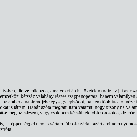
tv-ben, illetve mik azok, amelyeket én is követek mindig az jut az es
 nemzetközi kétszáz valahány részes szappanoperára, hanem valamilyen s
ni az ember a napirendjébe egy-egy epizódot, ha nem több tucatot nézett
on sokat is láttam. Habár azóta megtanultam valamit, hogy bizony ha val
e meg az ízlésem, vagy csak nem készülnek jobb sorozatok, de már szi
s, ha éppenséggel nem is vártam túl sok szériát, azért ami nem nyomoz
ztrófa.