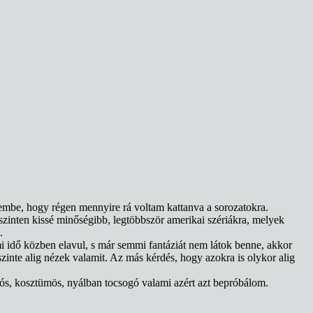
zembe, hogy régen mennyire rá voltam kattanva a sorozatokra.
zinten kissé minőségibb, legtöbbször amerikai szériákra, melyek
.
ami idő közben elavul, s már semmi fantáziát nem látok benne, akkor
nte alig nézek valamit. Az más kérdés, hogy azokra is olykor alig
ós, kosztümös, nyálban tocsogó valami azért azt bepróbálom.