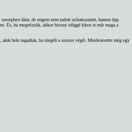
yen szerepben látni, de engem nem tudott szórakoztatni, hanem épp
len. És, ha megnézzük, akkor bizony eléggé kínos is már maga a
, akik bele ragadtak, ha megéli a szezon végét. Mindenesetre még egy