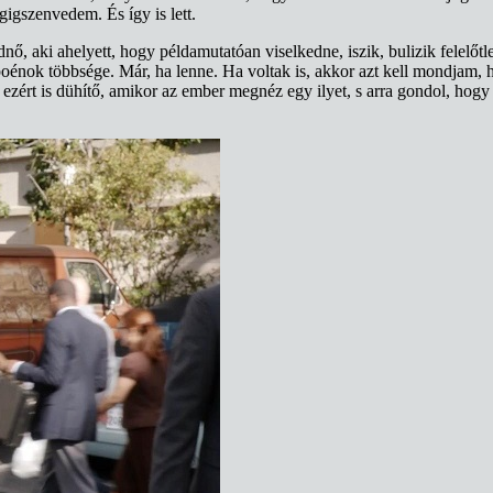
igszenvedem. És így is lett.
ő, aki ahelyett, hogy példamutatóan viselkedne, iszik, bulizik felelőt
a poénok többsége. Már, ha lenne. Ha voltak is, akkor azt kell mondjam
t ezért is dühítő, amikor az ember megnéz egy ilyet, s arra gondol, hog