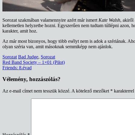
Sorozat szakmában valamennyire azért már ismert
Kate Walsh
, akirő
kellemetlen helyzetbe hozni. Egyszerűen nem tudtam túllépni azon, 
karakter, amit hoz.
Az már most bizonyos, hogy több esélyt nem is adok a szériának. Aho
olyan széria van, amit másoknak semmiképp nem ajánlok.
Sorozat
Bad Judge
,
Sorozat
Bejegyzés
Red Band Society – 1×01 (Pilot)
Friends: 8.évad
navigáció
Vélemény, hozzászólás?
Az e-mail címet nem tesszük közzé.
A kötelező mezőket
*
karakterrel 
Hozzászólás
*