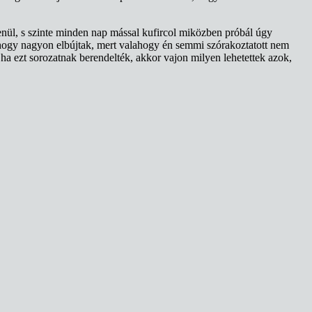
lenül, s szinte minden nap mással kufircol miközben próbál úgy
, hogy nagyon elbújtak, mert valahogy én semmi szórakoztatott nem
y ha ezt sorozatnak berendelték, akkor vajon milyen lehetettek azok,