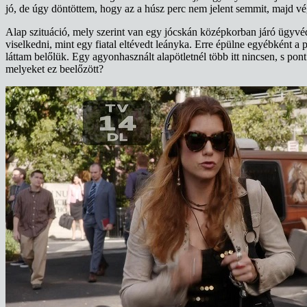
jó, de úgy döntöttem, hogy az a húsz perc nem jelent semmit, majd vég
Alap szituáció, mely szerint van egy jócskán középkorban járó ügyvédn
viselkedni, mint egy fiatal eltévedt leányka. Erre épülne egyébként 
láttam belőlük. Egy agyonhasznált alapötletnél több itt nincsen, s pon
melyeket ez beelőzött?