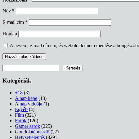
Név
*
E-mail cím
*
Honlap
A nevem, e-mail címem, és weboldalcímem mentése a böngészőb
Keresés
Keresés
Kategóriák
+18
(3)
A nap képe
(13)
A nap videója
(1)
Egyéb
(4)
Film
(321)
Fotók
(126)
Gamer sarok
(225)
Gondolatébresztő
(27)
Helyzetjelentés
(329)