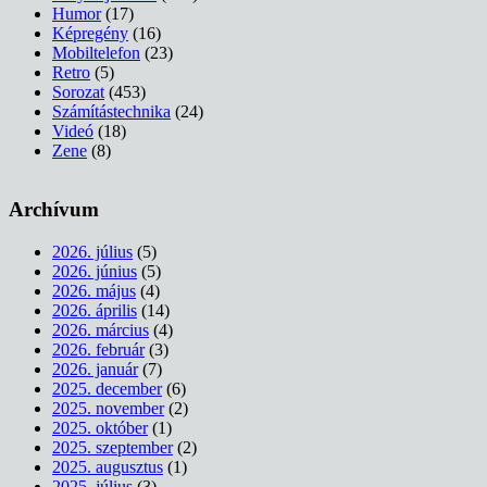
Humor
(17)
Képregény
(16)
Mobiltelefon
(23)
Retro
(5)
Sorozat
(453)
Számítástechnika
(24)
Videó
(18)
Zene
(8)
Archívum
2026. július
(5)
2026. június
(5)
2026. május
(4)
2026. április
(14)
2026. március
(4)
2026. február
(3)
2026. január
(7)
2025. december
(6)
2025. november
(2)
2025. október
(1)
2025. szeptember
(2)
2025. augusztus
(1)
2025. július
(3)