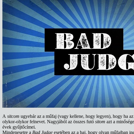
A
sitcom
ugyebár az a műfaj (vagy kellene, hogy legyen), hogy ha az
olykor-olykor felnevet. Nagyjából az összes futó
sitom
azt a minősége
évek gyűjtőcímei.
Mindenesetre a
Bad Judge
esetében az a baj, hogy olyan műfajban in