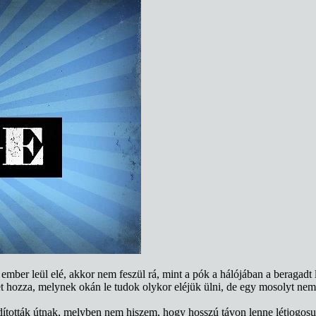
 ember leül elé, akkor nem feszül rá, mint a pók a hálójában a beragad
t hozza, melynek okán le tudok olykor eléjük ülni, de egy mosolyt nem 
dították útnak, melyben nem hiszem, hogy hosszú távon lenne létjogos