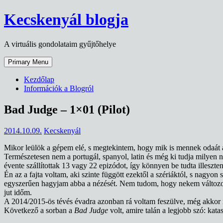
Skip
Kecskenyál blogja
to
content
A virtuális gondolataim gyűjtőhelye
Primary Menu
Kezdőlap
Információk a Blogról
Bad Judge – 1×01 (Pilot)
2014.10.09.
Kecskenyál
Mikor leülök a gépem elé, s megtekintem, hogy mik is mennek odaát a 
Természetesen nem a portugál, spanyol, latin és még ki tudja milyen
évente szállítottak 13 vagy 22 epizódot, így könnyen be tudta illeszte
Én az a fajta voltam, aki szinte függött ezektől a szériáktól, s nagy
egyszerűen hagyjam abba a nézését. Nem tudom, hogy nekem változott-
jut időm.
A 2014/2015-ös tévés évadra azonban rá voltam feszülve, még akkor i
Következő a sorban a
Bad Judge
volt, amire talán a legjobb szó: katas