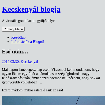
Skip
Kecskenyál blogja
to
content
A virtuális gondolataim gyűjtőhelye
Primary Menu
Kezdőlap
Információk a Blogról
Eső után…
2015.03.30.
Kecskenyál
Mai napon ismét egész nap esett. Viszont el kell mondanom, hogy
ugyan lőttem egy fotót a bámulatosan szép égboltról a nagy
felhőszakadás után, ámbár azzal szembe kell néznem, hogy sokkal
gyönyörűbb volt élőben….
Ezért imádom, mikor estefelé esik az eső!