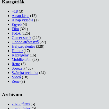
Kategóriák
+18
(3)
A nap képe
(13)
A nap videója
(1)
Egyéb
(4)
Film
(321)
Fotók
(126)
Gamer sarok
(225)
Gondolatébresztő
(27)
Helyzetjelentés
(329)
Humor
(17)
Képregény
(16)
Mobiltelefon
(23)
Retro
(5)
Sorozat
(453)
Számítástechnika
(24)
Videó
(18)
Zene
(8)
Archívum
2026. július
(5)
2026. június
(5)