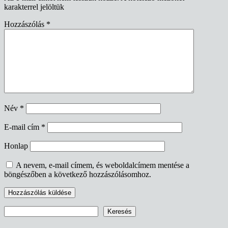
karakterrel jelöltük
Hozzászólás
*
Név
*
E-mail cím
*
Honlap
A nevem, e-mail címem, és weboldalcímem mentése a
böngészőben a következő hozzászólásomhoz.
Keresés
Keresés