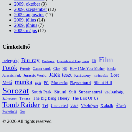
2009. október
(9)
2009. szeptember
(12)
2009. augusztus
(17)
2009. július
(14)
2009. június
(7)
2009. május
(17)
Címkefelhő
Film
Blu-ray
betegség
ER
Budapest
Cyanide and Happiness
Fotók
Glee
How I Met Your Mother
iskola
Gamer sarok
HD
Friends
Játék teszt
Lost
Jurassic World
Jurassic Park
Karácsony
kirándulás
munka
Meló
Silent Hill
PC
Pilot kritika
Playstation 4
nyár
Sorozat
South Park
Strand
Suli
szabadság
Supernatural
The Last Of Us
Tavasz
The Big Bang Theory
Szilveszter
Tomb Raider
Uncharted
Tél
Vészhelyzet
X-akták
Állatok
Videó
Évértékelő
Ősz
© 2026 All rights reserved