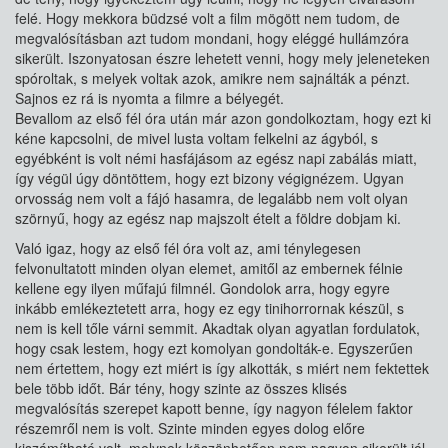
felé. Hogy mekkora büdzsé volt a film mögött nem tudom, de
megvalósításban azt tudom mondani, hogy eléggé hullámzóra
sikerült. Iszonyatosan észre lehetett venni, hogy mely jeleneteken
spóroltak, s melyek voltak azok, amikre nem sajnálták a pénzt.
Sajnos ez rá is nyomta a filmre a bélyegét.
Bevallom az első fél óra után már azon gondolkoztam, hogy ezt ki
kéne kapcsolni, de mivel lusta voltam felkelni az ágyból, s
egyébként is volt némi hasfájásom az egész napi zabálás miatt,
így végül úgy döntöttem, hogy ezt bizony végignézem. Ugyan
orvosság nem volt a fájó hasamra, de legalább nem volt olyan
szörnyű, hogy az egész nap majszolt ételt a földre dobjam ki.
Való igaz, hogy az első fél óra volt az, ami ténylegesen
felvonultatott minden olyan elemet, amitől az embernek félnie
kellene egy ilyen műfajú filmnél. Gondolok arra, hogy egyre
inkább emlékeztetett arra, hogy ez egy tinihorrornak készül, s
nem is kell tőle várni semmit. Akadtak olyan agyatlan fordulatok,
hogy csak lestem, hogy ezt komolyan gondolták-e. Egyszerűen
nem értettem, hogy ezt miért is így alkották, s miért nem fektettek
bele több időt. Bár tény, hogy szinte az összes klisés
megvalósítás szerepet kapott benne, így nagyon félelem faktor
részemről nem is volt. Szinte minden egyes dolog előre