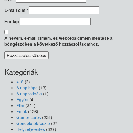
E-mail cím
*
Honlap
A nevem, e-mail címem, és weboldalcímem mentése a
böngészőben a következő hozzászólásomhoz.
Kategóriák
+18
(3)
A nap képe
(13)
A nap videója
(1)
Egyéb
(4)
Film
(321)
Fotók
(126)
Gamer sarok
(225)
Gondolatébresztő
(27)
Helyzetjelentés
(329)