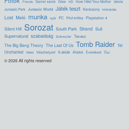
Fotók
Glee
How I Met Your Mother
iskola
Gamer sarok
HD
Friends
Játék teszt
Jurassic World
Jurassic Park
Karácsony
kirándulás
munka
Lost
Meló
Playstation 4
PC
Pilot kritika
nyár
Sorozat
Strand
Silent Hill
South Park
Suli
szabadság
Supernatural
Tavasz
Szilveszter
Tomb Raider
The Big Bang Theory
The Last Of Us
Tél
Uncharted
X-akták
Vészhelyzet
Állatok
Videó
Évértékelő
Ősz
© 2026 All rights reserved