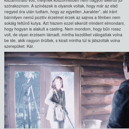
kiszámítható volt, melynek köszönhetően nem nagyon sikerült jól
szórakoznom. A színészek is olyanok voltak, hogy már az első
negyed óra után tudtam, hogy az egyetlen „karakter”, aki iránt
bármilyen nemű pozitív érzelmet érzek az sajnos a filmben nem
sokáig feltűnő kutya. Azt hiszem ezzel sikerült mindent elmondani,
hogy hogyan is alakult a casting. Nem mondom, hogy bűn rossz
volt, de olyan érzésem támadt, mintha kezdőket válogattak volna
be ide, akik nagyon örültek, s kicsit mintha túl is játszották volna
szerepüket. Kár.