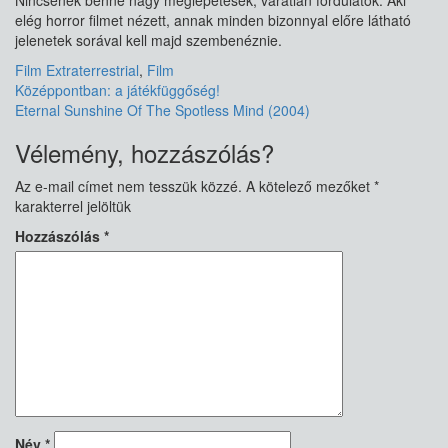
Nincsenek benne nagy meglepetések, váratlan fordulatok. Aki
elég horror filmet nézett, annak minden bizonnyal előre látható
jelenetek sorával kell majd szembenéznie.
Film
Extraterrestrial
,
Film
Bejegyzés
Középpontban: a játékfüggőség!
Eternal Sunshine Of The Spotless Mind (2004)
navigáció
Vélemény, hozzászólás?
Az e-mail címet nem tesszük közzé.
A kötelező mezőket
*
karakterrel jelöltük
Hozzászólás
*
Név
*