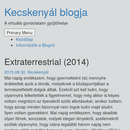
Skip
Kecskenyál blogja
to
content
A virtuális gondolataim gyűjtőhelye
Primary Menu
Kezdőlap
Információk a Blogról
Extraterrestrial (2014)
2015.08.30.
Kecskenyál
Mai napig emlékszem, hogy gyermekként (is) mennyire
érdekeltek azok a témák, melyeknek a középpontjában a
természetfeletti dolgok álltak. Ezekről azt kell tudni, hogy
olyannyira felkeltették a figyelmemet, hogy még akkor is képes
voltam megnézni az ilyenekről szóló alkotásokat, amikor tudtam,
hogy aznap minden bizonnyal nem fogok tudni majd aludni.
Ilyen voltam gyerekként. Mai napig emlékszem, hogy akadtak
olyan filmek, sorozatok, melyek idegen lényekről, szellemekről
szóltak olyannyira, hogy utána legalább három napig nem