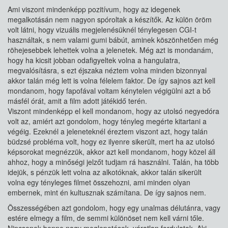
Ami viszont mindenképp pozitívum, hogy az idegenek
megalkotásán nem nagyon spóroltak a készítők. Az külön öröm
volt látni, hogy vizuális megjelenésüknél ténylegesen CGI-t
használtak, s nem valami gumi bábút, aminek köszönhetően még
röhejesebbek lehettek volna a jelenetek. Még azt is mondanám,
hogy ha kicsit jobban odafigyeltek volna a hangulatra,
megvalósításra, s ezt éjszaka néztem volna minden bizonnyal
akkor talán még lett is volna félelem faktor. De így sajnos azt kell
mondanom, hogy fapofával voltam kénytelen végigülni azt a bő
másfél órát, amit a film adott játékidő terén.
Viszont mindenképp el kell mondanom, hogy az utolsó negyedóra
volt az, amiért azt gondolom, hogy tényleg megérte kitartani a
végéig. Ezeknél a jeleneteknél éreztem viszont azt, hogy talán
büdzsé probléma volt, hogy ez ilyenre sikerült, mert ha az utolsó
képsorokat megnézzük, akkor azt kell mondanom, hogy közel áll
ahhoz, hogy a minőségi jelzőt tudjam rá használni. Talán, ha több
idejük, s pénzük lett volna az alkotóknak, akkor talán sikerült
volna egy tényleges filmet összehozni, ami minden olyan
embernek, mint én kultusznak számítana. De így sajnos nem.
Összességében azt gondolom, hogy egy unalmas délutánra, vagy
estére elmegy a film, de semmi különöset nem kell várni tőle.