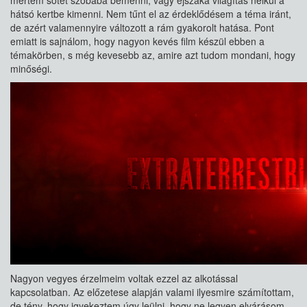
mertem sötét szobába bemenni, vagy éjszaka világítás nélkül a
hátsó kertbe kimenni. Nem tűnt el az érdeklődésem a téma iránt,
de azért valamennyire változott a rám gyakorolt hatása. Pont
emiatt is sajnálom, hogy nagyon kevés film készül ebben a
témakörben, s még kevesebb az, amire azt tudom mondani, hogy
minőségi.
Nagyon vegyes érzelmeim voltak ezzel az alkotással
kapcsolatban. Az előzetese alapján valami ilyesmire számítottam,
de tény, hogy igyekeztem úgy leülni, hogy ne legyen elvárásom