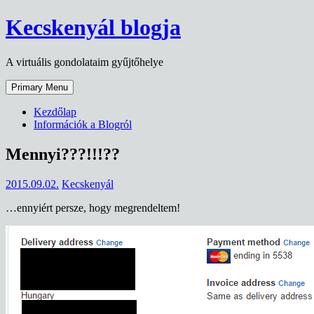
Skip
Kecskenyál blogja
to
content
A virtuális gondolataim gyűjtőhelye
Primary Menu
Kezdőlap
Információk a Blogról
Mennyi???!!!??
2015.09.02.
Kecskenyál
…ennyiért persze, hogy megrendeltem!