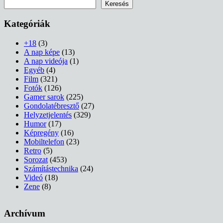
Keresés
Keresés
Kategóriák
+18
(3)
A nap képe
(13)
A nap videója
(1)
Egyéb
(4)
Film
(321)
Fotók
(126)
Gamer sarok
(225)
Gondolatébresztő
(27)
Helyzetjelentés
(329)
Humor
(17)
Képregény
(16)
Mobiltelefon
(23)
Retro
(5)
Sorozat
(453)
Számítástechnika
(24)
Videó
(18)
Zene
(8)
Archívum