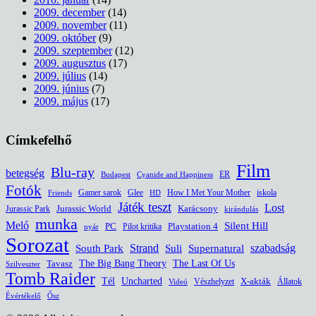
2009. december
(14)
2009. november
(11)
2009. október
(9)
2009. szeptember
(12)
2009. augusztus
(17)
2009. július
(14)
2009. június
(7)
2009. május
(17)
Címkefelhő
Film
Blu-ray
betegség
ER
Budapest
Cyanide and Happiness
Fotók
Glee
How I Met Your Mother
iskola
Gamer sarok
HD
Friends
Játék teszt
Lost
Jurassic World
Jurassic Park
Karácsony
kirándulás
munka
Meló
Silent Hill
PC
Pilot kritika
Playstation 4
nyár
Sorozat
South Park
Strand
Suli
szabadság
Supernatural
The Last Of Us
Tavasz
The Big Bang Theory
Szilveszter
Tomb Raider
Uncharted
Tél
Vészhelyzet
X-akták
Állatok
Videó
Évértékelő
Ősz