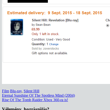
Film
Blu-ray
,
Silent Hill
Bejegyzés
Eternal Sunshine Of The Spotless Mind (2004)
Rise Of The Tomb Raider Xbox 360-ra is!
navigáció
Vélemény, hozzászólás?