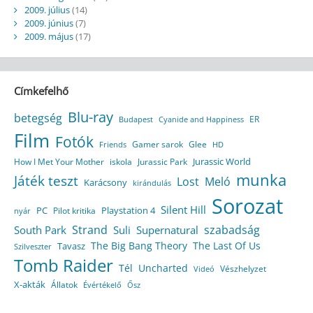
2009. július
(14)
2009. június
(7)
2009. május
(17)
Címkefelhő
Blu-ray
betegség
ER
Budapest
Cyanide and Happiness
Film
Fotók
Gamer sarok
Glee
HD
Friends
Jurassic World
How I Met Your Mother
iskola
Jurassic Park
munka
Játék teszt
Lost
Meló
Karácsony
kirándulás
Sorozat
Silent Hill
Playstation 4
PC
Pilot kritika
nyár
Strand
szabadság
South Park
Suli
Supernatural
The Big Bang Theory
The Last Of Us
Tavasz
Szilveszter
Tomb Raider
Tél
Uncharted
Vészhelyzet
Videó
X-akták
Állatok
Évértékelő
Ősz