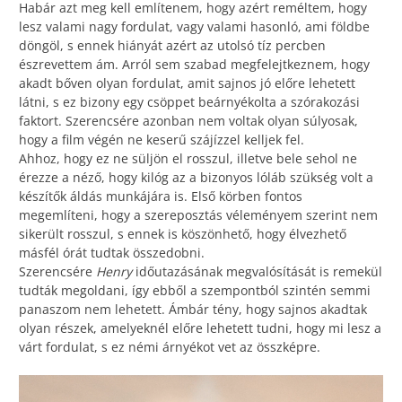
Habár azt meg kell említenem, hogy azért reméltem, hogy
lesz valami nagy fordulat, vagy valami hasonló, ami földbe
döngöl, s ennek hiányát azért az utolsó tíz percben
észrevettem ám. Arról sem szabad megfelejtkeznem, hogy
akadt bőven olyan fordulat, amit sajnos jó előre lehetett
látni, s ez bizony egy csöppet beárnyékolta a szórakozási
faktort. Szerencsére azonban nem voltak olyan súlyosak,
hogy a film végén ne keserű szájízzel kelljek fel.
Ahhoz, hogy ez ne süljön el rosszul, illetve bele sehol ne
érezze a néző, hogy kilóg az a bizonyos lóláb szükség volt a
készítők áldás munkájára is. Első körben fontos
megemlíteni, hogy a szereposztás véleményem szerint nem
sikerült rosszul, s ennek is köszönhető, hogy élvezhető
másfél órát tudtak összedobni.
Szerencsére
Henry
időutazásának megvalósítását is remekül
tudták megoldani, így ebből a szempontból szintén semmi
panaszom nem lehetett. Ámbár tény, hogy sajnos akadtak
olyan részek, amelyeknél előre lehetett tudni, hogy mi lesz a
várt fordulat, s ez némi árnyékot vet az összképre.