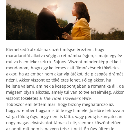
Kiemelkedő alkotásnak azért mégse éreztem, hogy
maradandót alkotva végig a retinámba égjen, s majd egy év
múlva is emlékezzek rá. Sajnos. Viszont mindenképp el kell
mondanom, hogy egy kellemes esti filmnézésnek tökéletes
akkor, ha az ember nem akar vígjátékot, de picsogós drámát
nézni. Akkor viszont ez tökéletes lehet. Főleg akkor, ha
kellene valami, aminek a középpontjában a romantika áll, de
mégsem olyan alkotás, amely túl van töltve érzelmileg. Akkor
viszont tökéletes a
The Time Traveler’s Wife
.
Többször említettem már, hogy bizony meghatározó az,
hogy az ember hogyan is ül le egy film elé. Jó előre lehúzza a
sárga földig úgy, hogy nem is látta, vagy pedig iszonyatosan
nagy magas elvárásokat támaszt elé, s ennek köszönhetően
az adott mű nem is nagyon tetszik neki. Én úgy ültem le,