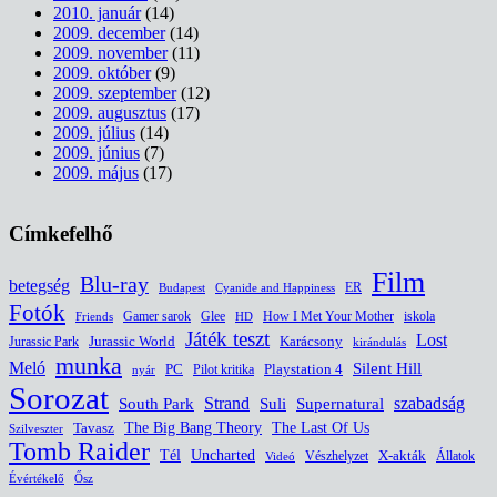
2010. január
(14)
2009. december
(14)
2009. november
(11)
2009. október
(9)
2009. szeptember
(12)
2009. augusztus
(17)
2009. július
(14)
2009. június
(7)
2009. május
(17)
Címkefelhő
Film
Blu-ray
betegség
ER
Budapest
Cyanide and Happiness
Fotók
Glee
How I Met Your Mother
iskola
Gamer sarok
HD
Friends
Játék teszt
Lost
Jurassic World
Jurassic Park
Karácsony
kirándulás
munka
Meló
Silent Hill
PC
Pilot kritika
Playstation 4
nyár
Sorozat
South Park
Strand
Suli
szabadság
Supernatural
The Last Of Us
Tavasz
The Big Bang Theory
Szilveszter
Tomb Raider
Uncharted
Tél
Vészhelyzet
X-akták
Állatok
Videó
Évértékelő
Ősz