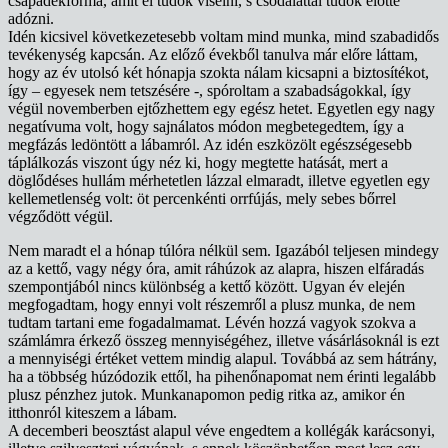
csapadékforma, amit el tudok viselni, s csodálattal tudok előtte
adózni.
Idén kicsivel következetesebb voltam mind munka, mind szabadidős
tevékenység kapcsán. Az előző évekből tanulva már előre láttam,
hogy az év utolsó két hónapja szokta nálam kicsapni a biztosítékot,
így – egyesek nem tetszésére -, spóroltam a szabadságokkal, így
végül novemberben ejtőzhettem egy egész hetet. Egyetlen egy nagy
negatívuma volt, hogy sajnálatos módon megbetegedtem, így a
megfázás ledöntött a lábamról. Az idén eszközölt egészségesebb
táplálkozás viszont úgy néz ki, hogy megtette hatását, mert a
döglődéses hullám mérhetetlen lázzal elmaradt, illetve egyetlen egy
kellemetlenség volt: öt percenkénti orrfújás, mely sebes bőrrel
végződött végül.
Nem maradt el a hónap túlóra nélkül sem. Igazából teljesen mindegy
az a kettő, vagy négy óra, amit ráhúzok az alapra, hiszen elfáradás
szempontjából nincs különbség a kettő között. Ugyan év elején
megfogadtam, hogy ennyi volt részemről a plusz munka, de nem
tudtam tartani eme fogadalmamat. Lévén hozzá vagyok szokva a
számlámra érkező összeg mennyiségéhez, illetve vásárlásoknál is ezt
a mennyiségi értéket vettem mindig alapul. Továbbá az sem hátrány,
ha a többség húzódozik ettől, ha pihenőnapomat nem érinti legalább
plusz pénzhez jutok. Munkanapomon pedig ritka az, amikor én
itthonról kiteszem a lábam.
A decemberi beosztást alapul véve engedtem a kollégák karácsonyi,