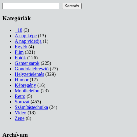
Keresés
Keresés
Kategóriák
+18
(3)
A nap képe
(13)
A nap videója
(1)
Egyéb
(4)
Film
(321)
Fotók
(126)
Gamer sarok
(225)
Gondolatébresztő
(27)
Helyzetjelentés
(329)
Humor
(17)
Képregény
(16)
Mobiltelefon
(23)
Retro
(5)
Sorozat
(453)
Számítástechnika
(24)
Videó
(18)
Zene
(8)
Archívum