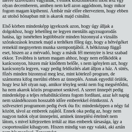
illetve szilveszteri vágyának, s ennek köszönhetően most lesz egy
olyan decemberem, amiben nem kell azon aggódnom, hogy mikor
fogom magam kipihenni. Ámbár már előre elterveztem, hogy ebben
az utolsó hónapban mit is akarok majd csinálni.
Első körben mindenképp igyekszek azon, hogy úgy álljak a
dolgokhoz, hogy lehetőleg ne legyen mentális agyzsugorodás
hatása, így ismételten legtöbbször minden bizonnyal a vizuális
szórakozások lesznek majd a terítéken főleg úgy, hogy a hétvégéket
remekül megnyertem munka szempontjából. A hétköznap függő
eset, hiszen az a mérvadó, hogy a másik fél mennyire is lesz szabad
ekkor. Továbbra is tartom magam ahhoz, hogy nem erőlködök a
karácsonyon, hiszen már kinőttem belőle, s nem igénylem azt, hogy
karácsonyfa legyen, vagy pedig feldíszítés alatt álljon a ház. A sütés,
főzés minden bizonnyal meg lesz, mint kötelező program, de
számomra kifog merülni ebben az ünneplés. Annak egyedül örülök,
hogy lesz két olyan nap, amikor tényleg senki nem fog megsértődni,
ha nem akarok közös programot senkivel. A szeret ünnepét pedig
mindenképp a teljes rehabilitációmra fogom fordítani, azaz két napig
nem szándékozom hosszabb időre emberekkel érintkezni. A
szilveszteri programom pedig évek óta fix: mindenképpen a négy fal
között, távol az emberek zajától. Ennek oka pedig az, hogy nem
nagyon tudok olyat ünnepelni, aminek ünneplési értelmét nem
látom, s mivel kifejezetten irritál az ittas emberek társasága, így a
csoportosulást kihagyom. Hiszen mindig van egy valaki, aki aztán