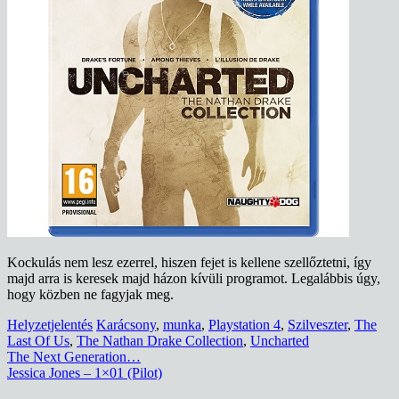
Kockulás nem lesz ezerrel, hiszen fejet is kellene szellőztetni, így
majd arra is keresek majd házon kívüli programot. Legalábbis úgy,
hogy közben ne fagyjak meg.
Helyzetjelentés
Karácsony
,
munka
,
Playstation 4
,
Szilveszter
,
The
Last Of Us
,
The Nathan Drake Collection
,
Uncharted
Bejegyzés
The Next Generation…
Jessica Jones – 1×01 (Pilot)
navigáció