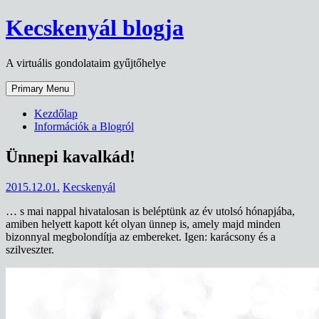
Skip
Kecskenyál blogja
to
content
A virtuális gondolataim gyűjtőhelye
Primary Menu
Kezdőlap
Információk a Blogról
Ünnepi kavalkád!
2015.12.01.
Kecskenyál
… s mai nappal hivatalosan is beléptünk az év utolsó hónapjába,
amiben helyett kapott két olyan ünnep is, amely majd minden
bizonnyal megbolondítja az embereket. Igen: karácsony és a
szilveszter.