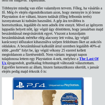
nem bír magával. Tapasztalat.
Többnyire mindig van előre valamilyen tervem. Főleg, ha vásárlás a
fő. Még év elején elgondolkoztam azon, hogy mennyire is jó lenne
Playstation 4-re váltani, hiszen tudását (főleg felbontás terén)
iszonyatosan ki tudnám használni. A gép ára továbbra is
horrorisztikus, legalább én nem adnék érte ennyit. Mivel az igényem
lappadás helyett nőtt, így végül úgy döntöttem, hogy januárban majd
beszámítással megvásárolok egyet. Viszont a konzoljaim
beszámításának mértéke elég alacsony lett volna, így végül
karácsonyi időszakot kihasználva szépen feldobtam őket az aukciós
oldalakra. A beszámítással kalkulált árral szemben legalább 40%-al
több „profit” folyt be, így végül vékony 25 ezerrel kellett
megtoldanom a fizetésemből. Nem vártam: tegnapi napon
tulajdonosa lettem egy Playstation 4-nek, melyhez a
The Last Of
Us
újragondolt, grafikailag feltuningolt változatát választottam.
Egyelőre keresem az állam, hiszen fantasztikusra sikerült, s január
elején pedig majd érkezik ő is: