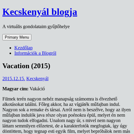
Skip
Kecskenyál blogja
to
content
A virtuális gondolataim gyűjtőhelye
Primary Menu
Kezdőlap
Információk a Blogról
Vacation (2015)
2015.12.15.
Kecskenyál
Magyar cím:
Vakáció
Filmek terén nagyon nehéz manapság számomra is élvezhető
alkotásokat találni. Főleg akkor, ha az vígjáték műfajban indul.
Nagyon sok a remake és társai. Arról nem is beszélve, hogy az ilyen
műfajban indulók java része olyan poénokra épül, melyet én nem
nagyon tudok elfogadni. Unalom nagy úr, s mivel nem nagyon
láttam semmilyen előzetest, de a karakterfotók megfogtak, így úgy
döntöttem, hogy tegnap esti egyik film, melyet bepróbálok nem más