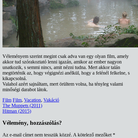
Véleményem szerint megint csak adva van egy olyan film, amely
akkor tud szórakoztató lenni igazán, amikor az ember nagyon
unatkozik, s semmi nincs, amit nézni tudna. Mert akkor talán
megtörténik az, hogy végignézi anélkül, hogy a felénél felkelne, s
kikapcsolná.
Valahol azért sajnáltam, mert örültem volna, ha tényleg valami
minőségi darabot látok.
Film
Film
,
Vacation
,
Vakáció
Bejegyzés
The Muppets (2011)
Hitman (2015)
navigáció
Vélemény, hozzászólás?
Az e-mail címet nem tesszük közzé.
A kötelező mezőket
*