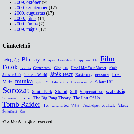
2009. október
(9)
2009. szeptember
(12)
2009. augusztus
(17)
2009. július
(14)
2009. június
(7)
2009. május
(17)
Címkefelhő
Film
Blu-ray
betegség
ER
Budapest
Cyanide and Happiness
Fotók
Glee
How I Met Your Mother
iskola
Gamer sarok
HD
Friends
Játék teszt
Lost
Jurassic World
Jurassic Park
Karácsony
kirándulás
munka
Meló
Silent Hill
PC
Pilot kritika
Playstation 4
nyár
Sorozat
South Park
Strand
Suli
szabadság
Supernatural
The Last Of Us
Tavasz
The Big Bang Theory
Szilveszter
Tomb Raider
Uncharted
Tél
Vészhelyzet
X-akták
Állatok
Videó
Évértékelő
Ősz
© 2026 All rights reserved