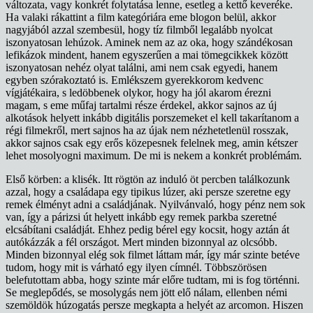
változata, vagy konkrét folytatása lenne, esetleg a kettő keveréke.
Ha valaki rákattint a film kategóriára eme blogon belül, akkor
nagyjából azzal szembesül, hogy tíz filmből legalább nyolcat
iszonyatosan lehúzok. Aminek nem az az oka, hogy szándékosan
lefikázok mindent, hanem egyszerűen a mai tömegcikkek között
iszonyatosan nehéz olyat találni, ami nem csak egyedi, hanem
egyben szórakoztató is. Emlékszem gyerekkorom kedvenc
vígjátékaira, s ledöbbenek olykor, hogy ha jól akarom érezni
magam, s eme műfaj tartalmi része érdekel, akkor sajnos az új
alkotások helyett inkább digitális porszemeket el kell takarítanom a
régi filmekről, mert sajnos ha az újak nem nézhetetlenül rosszak,
akkor sajnos csak egy erős közepesnek felelnek meg, amin kétszer
lehet mosolyogni maximum. De mi is nekem a konkrét problémám.
Első körben: a klisék. Itt rögtön az induló öt percben találkozunk
azzal, hogy a családapa egy tipikus lúzer, aki persze szeretne egy
remek élményt adni a családjának. Nyilvánvaló, hogy pénz nem sok
van, így a párizsi út helyett inkább egy remek parkba szeretné
elcsábítani családját. Ehhez pedig bérel egy kocsit, hogy aztán át
autókázzák a fél országot. Mert minden bizonnyal az olcsóbb.
Minden bizonnyal elég sok filmet láttam már, így már szinte betéve
tudom, hogy mit is várható egy ilyen címnél. Többszörösen
belefutottam abba, hogy szinte már előre tudtam, mi is fog történni.
Se meglepődés, se mosolygás nem jött elő nálam, ellenben némi
szemöldök húzogatás persze megkapta a helyét az arcomon. Hiszen