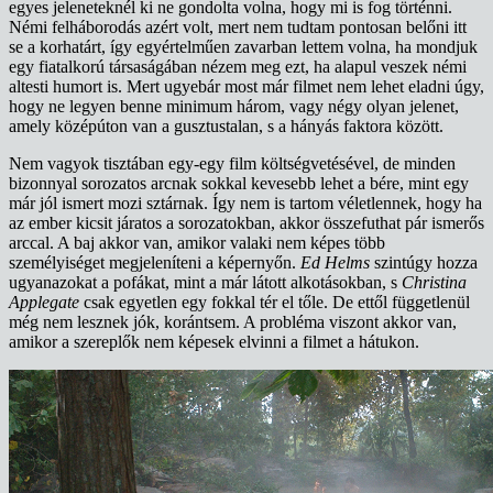
egyes jeleneteknél ki ne gondolta volna, hogy mi is fog történni.
Némi felháborodás azért volt, mert nem tudtam pontosan belőni itt
se a korhatárt, így egyértelműen zavarban lettem volna, ha mondjuk
egy fiatalkorú társaságában nézem meg ezt, ha alapul veszek némi
altesti humort is. Mert ugyebár most már filmet nem lehet eladni úgy,
hogy ne legyen benne minimum három, vagy négy olyan jelenet,
amely középúton van a gusztustalan, s a hányás faktora között.
Nem vagyok tisztában egy-egy film költségvetésével, de minden
bizonnyal sorozatos arcnak sokkal kevesebb lehet a bére, mint egy
már jól ismert mozi sztárnak. Így nem is tartom véletlennek, hogy ha
az ember kicsit járatos a sorozatokban, akkor összefuthat pár ismerős
arccal. A baj akkor van, amikor valaki nem képes több
személyiséget megjeleníteni a képernyőn.
Ed Helms
szintúgy hozza
ugyanazokat a pofákat, mint a már látott alkotásokban, s
Christina
Applegate
csak egyetlen egy fokkal tér el tőle. De ettől függetlenül
még nem lesznek jók, korántsem. A probléma viszont akkor van,
amikor a szereplők nem képesek elvinni a filmet a hátukon.