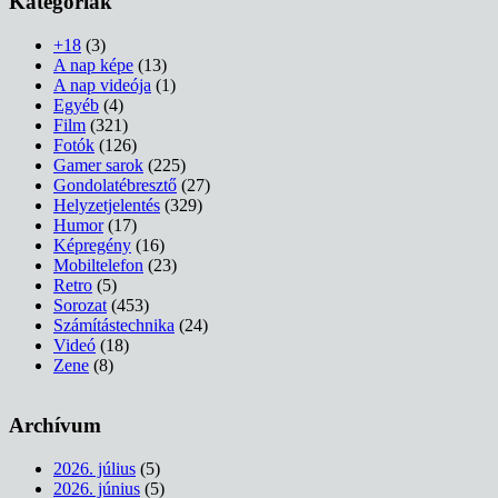
Kategóriák
+18
(3)
A nap képe
(13)
A nap videója
(1)
Egyéb
(4)
Film
(321)
Fotók
(126)
Gamer sarok
(225)
Gondolatébresztő
(27)
Helyzetjelentés
(329)
Humor
(17)
Képregény
(16)
Mobiltelefon
(23)
Retro
(5)
Sorozat
(453)
Számítástechnika
(24)
Videó
(18)
Zene
(8)
Archívum
2026. július
(5)
2026. június
(5)