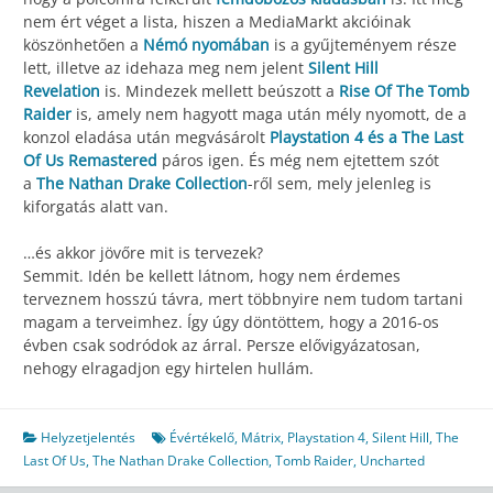
nem ért véget a lista, hiszen a MediaMarkt akcióinak
köszönhetően a
Némó nyomában
is a gyűjteményem része
lett, illetve az idehaza meg nem jelent
Silent Hill
Revelation
is. Mindezek mellett beúszott a
Rise Of The Tomb
Raider
is, amely nem hagyott maga után mély nyomott, de a
konzol eladása után megvásárolt
Playstation 4 és a The Last
Of Us Remastered
páros igen. És még nem ejtettem szót
a
The Nathan Drake Collection
-ről sem, mely jelenleg is
kiforgatás alatt van.
…és akkor jövőre mit is tervezek?
Semmit. Idén be kellett látnom, hogy nem érdemes
terveznem hosszú távra, mert többnyire nem tudom tartani
magam a terveimhez. Így úgy döntöttem, hogy a 2016-os
évben csak sodródok az árral. Persze elővigyázatosan,
nehogy elragadjon egy hirtelen hullám.
Helyzetjelentés
Évértékelő
,
Mátrix
,
Playstation 4
,
Silent Hill
,
The
Last Of Us
,
The Nathan Drake Collection
,
Tomb Raider
,
Uncharted