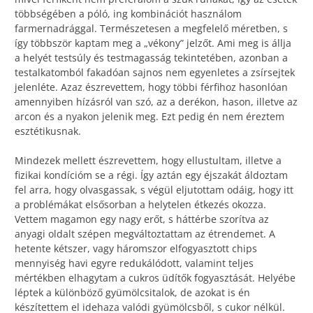
többségében a póló, ing kombinációt használom
farmernadrággal. Természetesen a megfelelő méretben, s
így többször kaptam meg a „vékony” jelzőt. Ami meg is állja
a helyét testsúly és testmagasság tekintetében, azonban a
testalkatomból fakadóan sajnos nem egyenletes a zsírsejtek
jelenléte. Azaz észrevettem, hogy többi férfihoz hasonlóan
amennyiben hízásról van szó, az a derékon, hason, illetve az
arcon és a nyakon jelenik meg. Ezt pedig én nem éreztem
esztétikusnak.
Mindezek mellett észrevettem, hogy ellustultam, illetve a
fizikai kondícióm se a régi. Így aztán egy éjszakát áldoztam
fel arra, hogy olvasgassak, s végül eljutottam odáig, hogy itt
a problémákat elsősorban a helytelen étkezés okozza.
Vettem magamon egy nagy erőt, s háttérbe szorítva az
anyagi oldalt szépen megváltoztattam az étrendemet. A
hetente kétszer, vagy háromszor elfogyasztott chips
mennyiség havi egyre redukálódott, valamint teljes
mértékben elhagytam a cukros üdítők fogyasztását. Helyébe
léptek a különböző gyümölcsitalok, de azokat is én
készítettem el idehaza valódi gyümölcsből, s cukor nélkül.