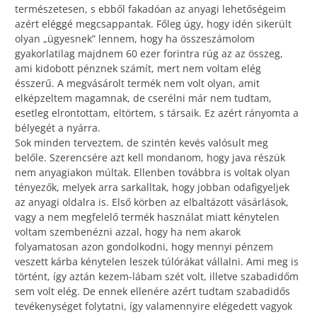
természetesen, s ebből fakadóan az anyagi lehetőségeim
azért eléggé megcsappantak. Főleg úgy, hogy idén sikerült
olyan „ügyesnek” lennem, hogy ha összeszámolom
gyakorlatilag majdnem 60 ezer forintra rúg az az összeg,
ami kidobott pénznek számít, mert nem voltam elég
ésszerű. A megvásárolt termék nem volt olyan, amit
elképzeltem magamnak, de cserélni már nem tudtam,
esetleg elrontottam, eltörtem, s társaik. Ez azért rányomta a
bélyegét a nyárra.
Sok minden terveztem, de szintén kevés valósult meg
belőle. Szerencsére azt kell mondanom, hogy java részük
nem anyagiakon múltak. Ellenben továbbra is voltak olyan
tényezők, melyek arra sarkalltak, hogy jobban odafigyeljek
az anyagi oldalra is. Első körben az elbaltázott vásárlások,
vagy a nem megfelelő termék használat miatt kénytelen
voltam szembenézni azzal, hogy ha nem akarok
folyamatosan azon gondolkodni, hogy mennyi pénzem
veszett kárba kénytelen leszek túlórákat vállalni. Ami meg is
történt, így aztán kezem-lábam szét volt, illetve szabadidőm
sem volt elég. De ennek ellenére azért tudtam szabadidős
tevékenységet folytatni, így valamennyire elégedett vagyok