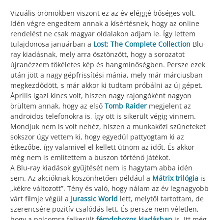
Vizuális örömökben viszont ez az év eléggé bőséges volt.
Idén végre engedtem annak a kísértésnek, hogy az online
rendelést ne csak magyar oldalakon adjam le. Így lettem
tulajdonosa januárban a
Lost: The Complete Collection
Blu-
ray kiadásnak, mely arra ösztönzött, hogy a sorozatot
újranézzem tökéletes kép és hangminőségben. Persze ezek
után jött a nagy gépfrissítési mánia, mely már márciusban
megkezdődött, s már akkor ki tudtam próbálni az új gépet.
Április igazi kincs volt, hiszen nagy rajongóként nagyon
örültem annak, hogy az első
Tomb Raider
megjelent az
androidos telefonokra is, így ott is sikerült végig vinnem.
Mondjuk nem is volt nehéz, hiszen a munkaközi szüneteket
sokszor úgy vettem ki, hogy egyedül pattyogtam ki az
étkezőbe, így valamivel el kellett ütnöm az időt. És akkor
még nem is említettem a buszon történő játékot.
A Blu-ray kiadások gyűjtését nem is hagytam abba idén
sem. Az akcióknak köszönhetően például a
Mátrix trilógia
is
„kékre változott”. Tény és való, hogy nálam az év legnagyobb
várt filmje végül a
Jurassic World
lett, melytől tartottam, de
szerencsére pozitív csalódás lett. És persze nem véletlen,
hogy a polcomra felkerült
fémdobozos kiadásban
is. Itt még