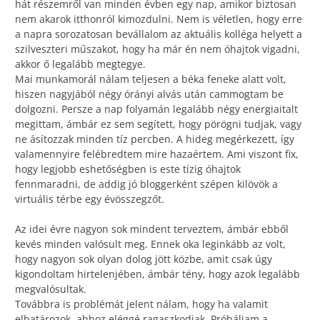
hát részemről van minden évben egy nap, amikor biztosan
nem akarok itthonról kimozdulni. Nem is véletlen, hogy erre
a napra sorozatosan bevállalom az aktuális kolléga helyett a
szilveszteri műszakot, hogy ha már én nem óhajtok vigadni,
akkor ő legalább megtegye.
Mai munkamorál nálam teljesen a béka feneke alatt volt,
hiszen nagyjából négy órányi alvás után cammogtam be
dolgozni. Persze a nap folyamán legalább négy energiaitalt
megittam, ámbár ez sem segített, hogy pörögni tudjak, vagy
ne ásítozzak minden tíz percben. A hideg megérkezett, így
valamennyire felébredtem mire hazaértem. Ami viszont fix,
hogy legjobb eshetőségben is este tízig óhajtok
fennmaradni, de addig jó bloggerként szépen kilövök a
virtuális térbe egy évösszegzőt.
Az idei évre nagyon sok mindent terveztem, ámbár ebből
kevés minden valósult meg. Ennek oka leginkább az volt,
hogy nagyon sok olyan dolog jött közbe, amit csak úgy
kigondoltam hirtelenjében, ámbár tény, hogy azok legalább
megvalósultak.
Továbbra is problémát jelent nálam, hogy ha valamit
elhatározok, ahhoz eléggé ragaszkodjak. Próbáljam a