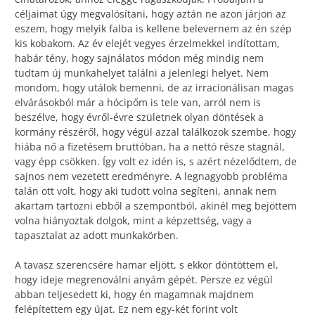
céljaimat úgy megvalósítani, hogy aztán ne azon járjon az
eszem, hogy melyik falba is kellene belevernem az én szép
kis kobakom. Az év elejét vegyes érzelmekkel indítottam,
habár tény, hogy sajnálatos módon még mindig nem
tudtam új munkahelyet találni a jelenlegi helyet. Nem
mondom, hogy utálok bemenni, de az irracionálisan magas
elvárásokból már a hócipőm is tele van, arról nem is
beszélve, hogy évről-évre születnek olyan döntések a
kormány részéről, hogy végül azzal találkozok szembe, hogy
hiába nő a fizetésem bruttóban, ha a nettó része stagnál,
vagy épp csökken. Így volt ez idén is, s azért nézelődtem, de
sajnos nem vezetett eredményre. A legnagyobb probléma
talán ott volt, hogy aki tudott volna segíteni, annak nem
akartam tartozni ebből a szempontból, akinél meg bejöttem
volna hiányoztak dolgok, mint a képzettség, vagy a
tapasztalat az adott munkakörben.
A tavasz szerencsére hamar eljött, s ekkor döntöttem el,
hogy ideje megrenoválni anyám gépét. Persze ez végül
abban teljesedett ki, hogy én magamnak majdnem
felépítettem egy újat. Ez nem egy-két forint volt