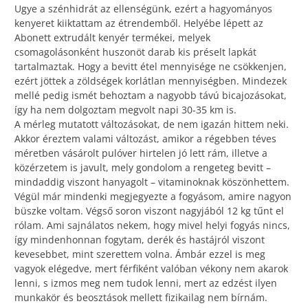
Ugye a szénhidrát az ellenségünk, ezért a hagyományos
kenyeret kiiktattam az étrendemből. Helyébe lépett az
Abonett extrudált kenyér termékei, melyek
csomagolásonként huszonöt darab kis préselt lapkát
tartalmaztak. Hogy a bevitt étel mennyisége ne csökkenjen,
ezért jöttek a zöldségek korlátlan mennyiségben. Mindezek
mellé pedig ismét behoztam a nagyobb távú bicajozásokat,
így ha nem dolgoztam megvolt napi 30-35 km is.
A mérleg mutatott változásokat, de nem igazán hittem neki.
Akkor éreztem valami változást, amikor a régebben téves
méretben vásárolt pulóver hirtelen jó lett rám, illetve a
közérzetem is javult, mely gondolom a rengeteg bevitt –
mindaddig viszont hanyagolt – vitaminoknak köszönhettem.
Végül már mindenki megjegyezte a fogyásom, amire nagyon
büszke voltam. Végső soron viszont nagyjából 12 kg tűnt el
rólam. Ami sajnálatos nekem, hogy mivel helyi fogyás nincs,
így mindenhonnan fogytam, derék és hastájról viszont
kevesebbet, mint szerettem volna. Ámbár ezzel is meg
vagyok elégedve, mert férfiként valóban vékony nem akarok
lenni, s izmos meg nem tudok lenni, mert az edzést ilyen
munkakör és beosztások mellett fizikailag nem bírnám.