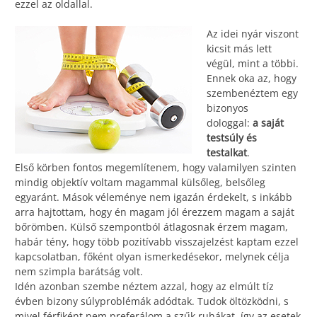
ezzel az oldallal.
Az idei nyár viszont
kicsit más lett
végül, mint a többi.
Ennek oka az, hogy
szembenéztem egy
bizonyos
dologgal:
a saját
testsúly és
testalkat
.
Első körben fontos megemlítenem, hogy valamilyen szinten
mindig objektív voltam magammal külsőleg, belsőleg
egyaránt. Mások véleménye nem igazán érdekelt, s inkább
arra hajtottam, hogy én magam jól érezzem magam a saját
bőrömben. Külső szempontból átlagosnak érzem magam,
habár tény, hogy több pozitívabb visszajelzést kaptam ezzel
kapcsolatban, főként olyan ismerkedésekor, melynek célja
nem szimpla barátság volt.
Idén azonban szembe néztem azzal, hogy az elmúlt tíz
évben bizony súlyproblémák adódtak. Tudok öltözködni, s
mivel férfiként nem preferálom a szűk ruhákat, így az esetek