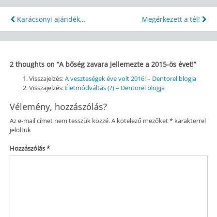
Bejegyzés
Karácsonyi ajándék…
Megérkezett a tél!
navigáció
2 thoughts on “
A bőség zavara jellemezte a 2015-ös évet!
”
Visszajelzés:
A veszteségek éve volt 2016! – Dentorel blogja
Visszajelzés:
Életmódváltás (?) – Dentorel blogja
Vélemény, hozzászólás?
Az e-mail címet nem tesszük közzé.
A kötelező mezőket
*
karakterrel
jelöltük
Hozzászólás
*