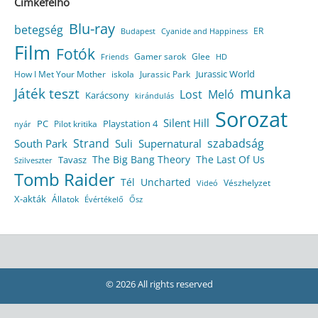
Címkefelhő
Blu-ray
betegség
ER
Budapest
Cyanide and Happiness
Film
Fotók
Gamer sarok
Glee
HD
Friends
Jurassic World
How I Met Your Mother
iskola
Jurassic Park
munka
Játék teszt
Lost
Meló
Karácsony
kirándulás
Sorozat
Silent Hill
Playstation 4
PC
Pilot kritika
nyár
Strand
szabadság
South Park
Suli
Supernatural
The Big Bang Theory
The Last Of Us
Tavasz
Szilveszter
Tomb Raider
Tél
Uncharted
Vészhelyzet
Videó
X-akták
Állatok
Évértékelő
Ősz
© 2026 All rights reserved